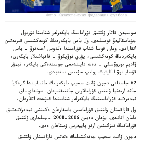
Фото: Казахстанская федерация футбола
سونىمەن قاتار ۇلتتىق قۇرامانىڭ باپكەرلەر شتابىنا نۇربول
جۇماسقاليەۆ قوسىلدى. ول باس باپكەردىڭ كومەكشىسى قىزمەتىن
اتقارادى. وعان قوسا شتاب قۇرامىندا ەلدوس احمەتوۆ - باس
باپكەردىڭ كومەكشىسى، يۋري نوۆيكوۆ - قاقپاشىلار باپكەرى،
ۆاديم بوروۆسكي - دەنە دايىندىعى جونىندەگى باپكەر، تيمۋر
قۇسايىنوۆ اناليتيك بولىپ جۇمىس ىستەيدى.
62 جاستاعى دجون ۆانت سحيپ باپكەرلىك مانسابىندا گرەكيا
جانە ارمەنيا ۇلتتىق قۇرامالارىن جاتتىقتىرعان. سونداي-اق
نيدەرلاند قۇراماسىنىڭ باپكەرلەر شتابىندا قىزمەت اتقارعان.
ول قازاقستان ۇلتتىق قۇراماسىن باسقارعان ەكىنشى نيدەرلاندتىق
مامان اتاندى. بۇعان دەيىن 2006-2008 -جىلدارى ۇلتتىق
قۇرامانىڭ تىزگىنىن ارنو پايپەرس ۇستاعان ەدى.
دجون ۆانت سحيپ جەتەكشىلىك ەتەتىن قازاقستان ۇلتتىق