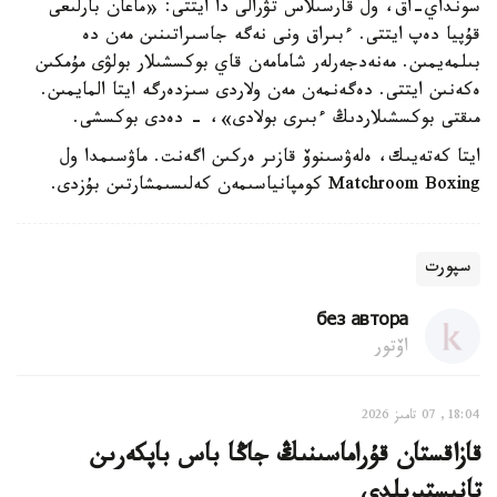
سونداي-اق، ول قارسىلاس تۋرالى دا ايتتى: «ماعان بارلىعى
قۇپيا دەپ ايتتى. ءبىراق ونى نەگە جاسىراتىنىن مەن دە
بىلمەيمىن. مەنەدجەرلەر شامامەن قاي بوكسشىلار بولۋى مۇمكىن
ەكەنىن ايتتى. دەگەنمەن مەن ولاردى سىزدەرگە ايتا المايمىن.
مىقتى بوكسشىلاردىڭ ءبىرى بولادى»، - دەدى بوكسشى.
ايتا كەتەيىك، ەلەۋسىنوۆ قازىر ەركىن اگەنت. ماۋسىمدا ول
Matchroom Boxing كومپانياسىمەن كەلىسىمشارتىن بۇزدى.
سپورت
без автора
اۆتور
18:04, 07 تامىز 2026
قازاقستان قۇراماسىنىڭ جاڭا باس باپكەرىن
تانىستىرىلدى