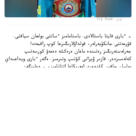
فوتو: Top Rank
- ءبارى قايتا باستالادى. باستامامىز ءساتتى بولعان سياقتى.
قۇرمەتتى جانكۇيەرلەر، قولداۋلارىڭىزعا كوپ راقمەت!
جەرلەستەرىڭىز رەتىندە ماعان ەرەكشە دەمەۋ كورسەتىپ
كەلەسىزدەر. قازىر ۆيزانى كۇتىپ وتىرمىز. ەگەر ءبارى ويداعىداي
بولسا، جاقىن كۇندەرى امەريكاعا اتتانامىز، - دەلىنگەن
حابارلامادا.
بۇعان دەيىن جانىبەك ءالىمحان ۇلى جاڭا سالماق دارەجەسىندە
WBO رەيتينگىندە جەكپە-جەكسىز-اق ەكىنشى ورىنعا
كوتەرىلگەنى حابارلانعان بولاتىن.
ءالىمحان ۇلى سوڭعى جەكپە-جەگىن 2025 -جىلعى 5-
ساۋىردە استانادا وتكىزىپ، فرانسيالىق اناۋەل نگاميسسەنگەنى
نوكاۋتپەن جەڭدى. سول كەزدەسۋدە ول ورتا سالماقتاعى WBO
جانە IBF چەمپيوندىق بەلبەۋلەرىن ءساتتى قورعاعان ەدى.