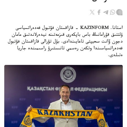
استانا. KAZINFORM - قازاقستان فۋتبول فەدەراتسياسى
ۇلتتىق قۇرامانىڭ باس باپكەرى قىزمەتىنە نيدەرلاندتىق مامان
دجون ۆانت سحيپتى تاعايىندادى. بۇل تۋرالى قازاقستان فۋتبول
فەدەراتسياسىندا وتكەن رەسمي تانىستىرۋ راسىمىندە جاريا
ەتىلدى.