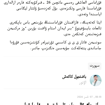
قۇراماسى العاشقى رەسمي ماتچىن 26 -قىركۇيەكتە فارەر ارالدارى
قۇراماسىنا قارسى وتكىزەدى. بۇل كەزدەسۋ ۇلتتار ليگاسى
اياسىندا وتەدى.
ايتا كەتەيىك، قازاقستان قۇراماسىنىڭ بۇرىنعى باس باپكەرى
تالعات بايسۋفينوۆ ءبىر ايدان استام ۋاقىت بۇرىن ءوز ەركىمەن
قىزمەتىنەن كەتكەن ەدى.
سونىمەن قاتار ق ف ف كاسىبي تۋرنيرلەر كۇنتىزبەسىن قۇرۋدا
جاساندى ينتەللەكت جۇيەسىن ەنگىزىپ جاتىر.
سپورت
باقىتجول كاكەش
اۆتور
08:55, 07 تامىز 2026