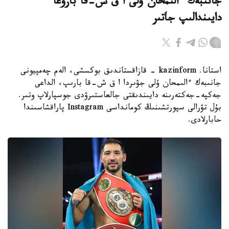
جانىبەك ءالىمحان ۇلى ا ق ش-قا بارۋعا
دايىندالىپ جاتىر
استانا. kazinform - قازاقستاندىق بوكسشى، الەم چەمپيونى
جانىبەك ءالىمحان ۇلى جۋىردا ا ق ش-قا بارىپ، الداعى
جەكپە-جەكتەرىنە دايىندىقتى جالعاستىرۋدى جوسپارلاپ وتىر.
بۇل تۋرالى سپورتشىنىڭ كومانداسى Instagram پاراقشاسىندا
حابارلادى.