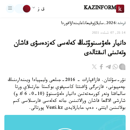
KAZINFORM
ق ز
ترەند:
2026-سايلاۋ
وقيعا
تاعايىنداۋ
اقوردا
21:14, 07 شىلدە 2021
دانيار ەلەۋسىنوۆتىڭ كەلەسى كەزدەسۋى قاشان
وتەتىنى انىقتالدى
نۇر-سۇلتان. قازاقپارات - 2016-جىلعى وليمپيادا ويىندارىنىڭ
چەمپيونى، قازىرگى ۋاقىتتا كاسىپقوي بوكستا جارتىلاي ورتا
سالماقتا ونەر كورسەتەتىن دانيار ەلەۋسىنوۆ (10-0، 6 ك و)
شارشى الاڭعا قاشان ورالاتىنىن جانە كەلەسى قارسىلاسى كىم
بولاتىنىن ايتتى، دەپ حابارلايدى Vesti.kz پورتالى.