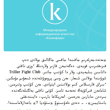
«مەنەدجەرلەرىم جاقىندا جاقسى جاڭالىق بولادى دەپ
قىزىقتىرىپ قويدى. دەگەنمەن قازىر ولاردىڭ ءوزى ناقتى
داتاسىن بىلمەيدى. ولار دا كۇتىپ جاتىر. Triller Fight Club
شوۋىندا بولاتىن شىعار. مەن وسى پروموۋشەندە شىعۋىم مۇمكىن.
ءبىراق قارسىلاس كىم بولاتىنىن ايتپادى. مەن كۇتىپ وتىرمىن.
شامامەن قىركۇيەك نەمەسە تامىز. كۇنى ناقتى بەلگىلەنگەندە
بىردەن حابارىن بەرەمىن. امەريكاعا بارىپ، دايىندىقتى
باستايمىن»، - دەدى ەلەۋسىنوۆ «ستۋديا 7» باعدارلاماسىندا.