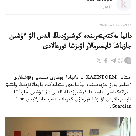
اۆتور
22:46, 07 تامىز 2026
دانيا مەكتەپتەرىندە كوشىرۋدىڭ الدىن الۋ ءۇشىن
جازباشا تاپسىرمالار اۋىزشا قورعالادى
استانا. KAZINFORM - دانيادا جوعارى سىنىپ وقۋشىلارى
ءبىلىم بەرۋ جۇيەسىندە جاساندى ينتەللەكت پايدالانۋدىڭ ۇلتتىق
ستراتەگياسى اياسىندا كوشىرۋدىڭ الدىن الۋ ءۇشىن جازباشا
تاپسىرمالاردى اۋىزشا قورعاۋى كەرەك، دەپ حابارلايدى The
Guardian.