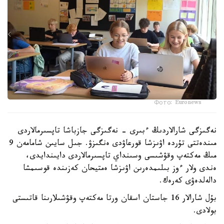
Фото: Euronews
نەگىزگى شارالاردىڭ ءبىرى - نەگىزگى جازباشا تاپسىرمالاردى
مىندەتتى تۇردە اۋىزشا قورعاۋدى ەنگىزۋ. جىل سايىن شامامەن 9
مىڭ مەكتەپ وقۋشىسى وسىنداي تاپسىرمالاردى دايىندايدى،
ەندى ولار ءوز بىلىمدەرىن اۋىزشا ەمتيحان كەزىندە قوسىمشا
دالەلدەۋى كەرەك.
بۇل شارالار 16 جاستان اسقان ورتا مەكتەپ وقۋشىلارىنا قاتىستى
بولادى.