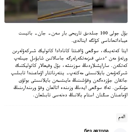
بۇل جولى 100 جىلدىق تاريحى بار سەن- جان- باتيست
عيباداتحاناسى كۇلگە اينالدى.
ايتا كەتەيىك، سوڭعى ۋاقىتتا كانادادا كاتوليك شىركەۋلەرىن
ورتەۋ مەن ءدىني قىزمەتكەرلەرگە جاسالاتىن شابۋىل جيىلەپ
كەتكەن. ساراپشىلاردىڭ سوزىنشە، بۇل وقيعالار كاتوليكتىك
شىركەۋمەن بايلانىستى مەكتەپ- ينتەرناتتار اۋماعىندا تابىلىپ
جاتقان جۇزدەگەن وقۋشىنىڭ مايىتىمەن بايلانىستى بولۋى
مۇمكىن. تەك سوڭعى ايدىڭ وزىندە اتالعان وقۋ ورىندارىنىڭ
اۋماعىنان مىڭنان استام بالانىڭ دەنەسى تابىلعان.
الەم
без автора