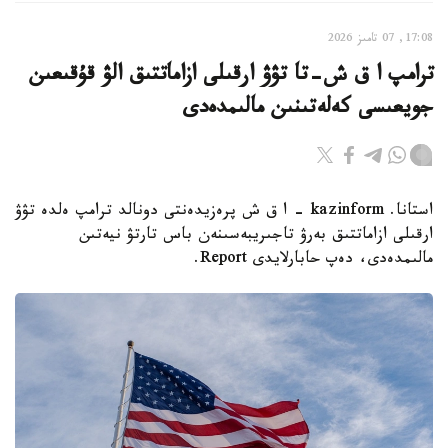
17:08, 07 تامىز 2026
ترامپ ا ق ش-تا تۋۋ ارقىلى ازاماتتىق الۋ قۇقىعىن
جويعىسى كەلەتىنىن مالىمدەدى
استانا. kazinform - ا ق ش پرەزيدەنتى دونالد ترامپ ەلدە تۋۋ
ارقىلى ازاماتتىق بەرۋ تاجىريبەسىنەن باس تارتۋ نيەتىن
مالىمدەدى، دەپ حابارلايدى Report.