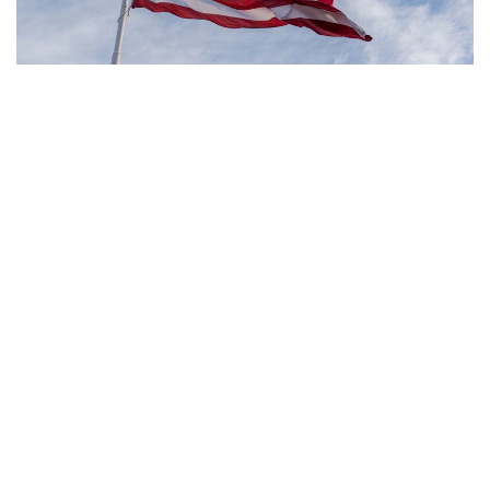
Фото: Pexels
- مەنىڭ ويىمشا، تۋۋ ارقىلى ازاماتتىق بەرىلەتىن الەمدەگى
جالعىز ەل - ءبىز. ءبىز بۇل تاجىريبەنى توقتاتامىز، - دەدى
ترامپ.
بۇعان دەيىن ترامپ تۋۋ ارقىلى ازاماتتىق الۋ قاعيداتىن شەكتەۋگە
باعىتتالعان بىرنەشە جارلىققا قول قويعان بولاتىن. پرەزيدەنت
اكىمشىلىگىنىڭ وكىلى ستيۆەن ميللەردىڭ ايتۋىنشا، ولاردىڭ
ءبىرى «بوسانۋ تۋريزمى» دەپ اتالاتىن تاجىريبەگە تىيىم سالۋعا
قاتىستى.
ايتا كەتەيىك، ا ق ش جاڭا ۆيزالىق كەپىل باعدارلاماسىن
ەنگىزىپ جاتىر، وعان سايكەس يمميگراتسيالىق ۆيزاعا كەيبىر
ءوتىنىش بەرۋشىلەر 100 مىڭنان 250 مىڭ دوللارعا دەيىنگى