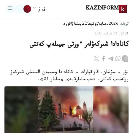
KAZINFORM
ق ز
ترەند:
2026-سايلاۋ
وقيعا
تاعايىنداۋ
اقوردا
12:31, 02 شىلدە 2021
كانادادا شىركەۋلەر ءورتى جيىلەپ كەتتى
نۇر - سۇلتان. قازاقپارات - كانادادا وسىمەن التىنشى شىركەۋ
ورتەنىپ كەتتى، دەپ حابارلايدى «حابار 24».