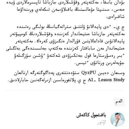
بۇدان باسقا، مەكتەپتەر وقۋشىلاردى جازباشا تاپسىرمالاردى ۇيدە
ەمەس، سىنىپتا مۇعالىمنىڭ باقىلاۋىمەن تىكەلەي ورىنداۋعا
شاقىرادى.
ج ي- ءدى پايدالانۋ ۇلتتىق ستراتەگيانىڭ بولىگى رەتىندە
مەكتەپتەر جازباشا ەمتيحاندار كەزىندە وقۋشىلاردىڭ كومپيۋتەر
پايدالانۋىن قاداعالايتىن قۇرالدار ەنگىزۋى كەرەك. مەكتەپتەر
ەمتيحاندار مەن ساباقتار كەزىندە مەكتەپ جەلىسىندەگى بەلگىلى
ءبىر رەسۋرستارعا قول جەتكىزۋدى شەكتەۋ ءۇشىن سۇزگىلەۋ
جۇيەلەرىن ورناتۋى ءتيىس.
وسىعان دەيىن QyzPU ستۋدەنتتەرى پەداگوگتەرگە ارنالعان
AI- Lesson Study ج ي پلاتفورماسىن ازىرلەگەنىن حابارلادىق.
الەم
باقىتجول كاكەش
اۆتور