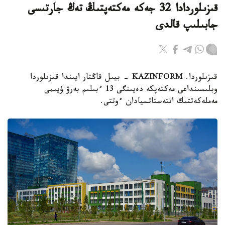
قىزىلوردادا 32 جەكە مەكتەپتىڭ تەڭ جارتىسى
جابىلىپ قالدى
قىزىلوردا. KAZINFORM - بيىل قاڭتار ايىندا قىزىلوردا
وبلىسىنداعى مەكتەپكە دەيىنگى 13 ءبىلىم بەرۋ ۇيىمى
مەملەكەتتىك اتتەستاتسيادان ءوتتى.