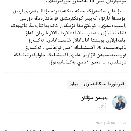
جوسپاردان تىس 13 تەكسەرۋ جۇرگىزىلدى.
- مۇنداي تەكسەرۋگە جەكە مەكتەپتەردە مۇعالىمدەردى ارتىق
جۇمىسقا تارتۋ، كەيبىر كونكۋرستىق قۇجاتتاردىڭ دۇرىس
راسىمدەلمەۋى، كونكۋرسقا تۇسكەن كانديداتتاردىڭ ناتيجەگە
قاناعاتتانباۋى سەبەپ. بالاباقشالاردا بالالارعا زيان كەلۋ
جاعدايلارى بويىنشا اتا-انالار شاعىمدانادى. تەكسەرۋ
ناتيجەسىندە 30 اكىمشىلىك ءىس قوزعالىپ، تەكسەرۋ
قورىتىندىسىمەن لاۋازىم يەلەرى اكىمشىلىك جاۋاپكەرشىلىككە
تارتىلدى، - دەدى ءمادي بەكماعانبەتوۆ.
قىزىلوردا جاڭالىقتارى
ايماق
بەيسەن سۇلتان
اۆتور
13:24, 06 تامىز 2026