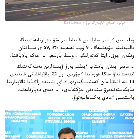
فوتو: اعىباي اياپبەرگەنوۆ / Kazinform
وبلىستىق ءبىلىم ساپاسىن قامتاماسىز ەتۋ دەپارتامەنتىنىڭ
مالىمەتىنە سۇيەنسەك، 9 ۇيىم نەمەسە %69,3 ى سىناقتان
وتكەن جوق. ايتا كەتەرلىگى، ونىڭ بارلىعى - جەكە بالاباقشا.
- مامىر ايىنان باستاپ ءبىلىم بەرۋ ۇيىمدارىن مەملەكەتتىك
اتتەستاتتاۋ جاڭا فورماتتا ءجۇردى. ول 22 بالاباقشانى قامتىدى.
13 ىنە انىقتالعان كەمشىلىكتەردى 3 اي ىشىندە زاڭناما تالاپتارىنا
سايكەستەندىرۋ مىندەتى جۇكتەلدى، - دەدى دەپارتامەنت
باسشىسى ءمادي بەكماعانبەتوۆ.