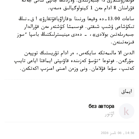
قۇتقارۋشىلارى دا جىبەرىلدى. ولاردىڭ جالپى سانى جەكە
قۇرامنان 8 ادام مەن 1 كينولوگيالىق ەسەپ.
ساعات 13.00-دە وقيعا ورنىنا «قازاۆياقۇتقارۋ» ا ق-نىڭ
تىكۇشاعى ۇشىپ شىقتى. قوسىمشا كۇشتەر مەن قۇرالدار
جىبەرىلەتىن بولادى»، - دەدى مينيسترلىكتىڭ باسپا ءسوز
قىزمەتىنەن.
الدىن الا مالىمەتكە سايكەس، ەر ادام تۋريستىك توپپەن
جۇرگەن. فوتوعا ءتۇسۋ كەزىندە قاۋىپتى ايماقتا اياعى تايىپ
كەتىپ، سۋعا قۇلاعان. ونى وزەن اعىنى اعىزىپ اكەتكەن.
ايماق
без автора
اۆتور
14:56, 06 تامىز 2026