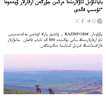
باياناۋىل تاۋلارىندا ەركىن جۇرگەن ارقارلار ۆيدەوعا
ءتۇسىپ قالدى
پاۆلودار. KAZINFORM - ۇلتتىق پارك اۋماعىن مەكەندەيتىن
تاۋ ارقارلارىنىڭ سانى بۇگىندە 800 گە تاياپ قالعان. جانۋارلار
قازاقستاننىڭ قىزىل كىتابىنا ەنگىزىلگەن.