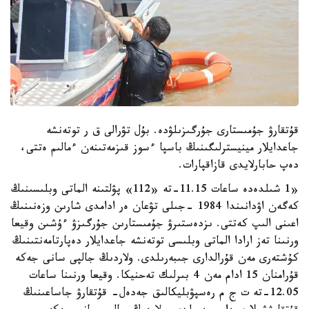
قۇتقارۋ جۇمىستارى جۇرگىزىلۋدە. بۇل تۋرالى ق ر توتەنشە
جاعدايلار مينيسترلىگىنىڭ باسپا ءسوز قىزمەتىنەن ءمالىم ەتتى،
دەپ حابارلايدى قازاقپارات.
«1 شىلدەدە ساعات 11.15-تە «112» پۋلتىنە الماتى وبلىسىنىڭ
كەگەن اۋدانىندا 1984 -جىلى تۋعان ەر ادامدى شارىن وزەنىنىڭ
اعىنى الىپ كەتتى. ىزدەستىرۋ جۇمىستارىن جۇرگىزۋ ءۇشىن وقيعا
ورنىنا تەز ارادا الماتى وبلىسى توتەنشە جاعدايلار دەپارتامەنتىنىڭ
كۇشتەرى مەن قۇرالدارى جىبەرىلدى. ولاردىڭ جالپى سانى جەكە
قۇرامنان 15 ادام مەن 4 بىرلىك تەحنيكا. وقيعا ورنىنا ساعات
12.05-تە ت ج م رەسپۋبليكالىق جەدەل- قۇتقارۋ جاساعىنىڭ