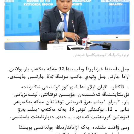
فوتو: وڭىرلىك كوممۋنيكاتسيا قىزمەتى
جىل باسىندا قىزىلوردا وبلىسىندا 32 جەكە مەكتەپ بار بولاتىن.
ارادا جارتى جىل وتپەي جاتىپ سونىڭ تەڭ جارتىسى جابىلدى.
- قاڭتار- اقپان ايلارىندا 4 ى ءوز ءوتىنىشى نەگىزىندە
قۇرىلتايشىنىڭ شەشىمىمەن جۇمىسىن توقتاتتى. ليتسەنزياسى
بار، ءبىراق ءبىلىم بەرۋ قىزمەتىن توقتاتقان جەكە مەكتەپتەر
سانى - 12. بۇگىنگى كۇنى 16 جەكە مەكتەپ ءبىلىم بەرۋ
قىزمەتىن كورسەتىپ كەلەدى، - دەدى دەپارتامەنت باسشىسى.
وسى ۋاقىت ىشىندە جەكە ازاماتتاردىڭ جولدانىمى بويىنشا