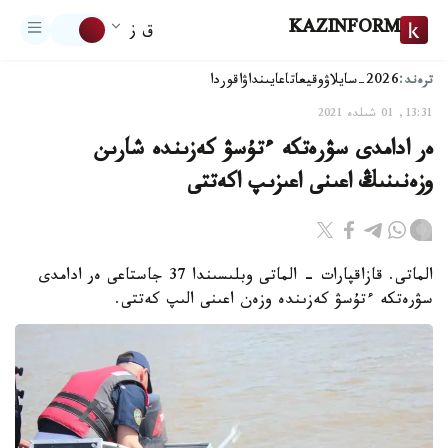
KAZINFORM
ق ز
ترەند:
2026-سايلاۋ
وقيعا
تاعايىنداۋ
اقوردا
13:31, 01 شىلدە 2021
ەر ادامدى سۋرەتكە ءتۇسۋ كەزىندە شارىن
وزەنىنىڭ اعىنى اعىزىپ اكەتتى
الماتى. قازاقپارات - الماتى وبلىسىندا 37 جاستاعى ەر ادامدى
سۋرەتكە ءتۇسۋ كەزىندە وزەن اعىنى الىپ كەتتى.