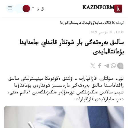
KAZINFORM
ق ز
ترەند:
2026-سايلاۋ
وقيعا
تاعايىنداۋ
اقوردا
11:30, 30 ماۋسىم 2021
سالىق بەرەشەگى بار شوتتار قانداي جاعدايدا
بۇعاتتالمايدى
نۇر- سۇلتان. قازاقپارات - ۇلتتق ەكونومكا مينيسترلىگى سالىق
زاڭناماسىنا سالىق بەرەشەگى ماردىمسىز شوتتاردى بۇعاتتاۋعا
تىيىم سالاتىن ەنگىزىلگەن تۇزەتۋلەر ەنگىزىلگەنىن ءمالىم ەتتى،
دەپ حابارلايدى قازاقپارات.