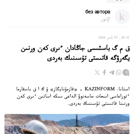
без автора
اۆتور
20:31, 07 تامىز 2026
ق م گ باسشىسى جاڭادان ءىرى كەن ورنىن
يگەرۋگە قاتىستى تۇسىنىك بەردى
استانا. KAZINFORM - «قازمۇنايگاز» ۇ ك ا ق باسقارما
ءتوراعاسى اسحات حاسەنوۆ الداعى ىسكە اساتىن ءىرى كەن
ورنىنا قاتىستى تۇسىنىك بەردى.