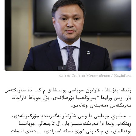
Фото: Солтан Жексенбеков / Kazinform
ونىڭ ايتۋىنشا، قاراتون جوباسى بويىنشا ق م گ- دە سەرىكتەس
بار. وسى ورايدا ءبىر ۇڭعىما بۇرعىلاندى. بۇل جوباعا قاراجات
سەرىكتەس ەسەبىنەن وتەلەدى.
- جىلىوي جوباسى دا وسى شارتتار نەگىزىندە جۇرگىزىلەدى،
ويتكەنى وندا دا سەرىكتەسىمىز بار. ال تاجىعالي جوباسىنا
توقتالساق، ق م گ ونى ءوزى ىسكە اسىرادى، - دەدى اسحات