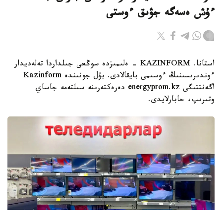
ءۇش ەسەگە جۋىق ءوستى
استانا. KAZINFORM - ەلىمىزدە سوڭعى جىلداردا تەلەديدار
ءوندىرىسىنىڭ ءوسىمى بايقالادى. بۇل جونىندە Kazinform
اگەنتتىگى energyprom.kz دەرەكتەرىنە سىلتەمە جاساي
وتىرىپ، حابارلايدى.