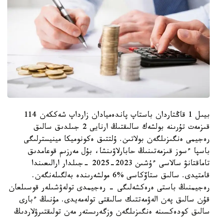
بيىل 1 قاڭتاردان باستاپ پاندەميادان زارداپ شەككەن 114
قىزمەت تۇرىنە بولشەك سالىقتىڭ ارنايى 2 جىلدىق سالىق
رەجيمى ەنگىزىلگەن بولاتىن. ۇلتتىق ەكونوميكا مينيسترلىگى
باسپا ءسوز قىزمەتىنىڭ حابارلاۋىنشا، بۇل مەرزىم قوعامدىق
تاماقتانۋ سالاسى ءۇشىن 2023-2025 -جىلدار ارالىعىندا
قامتيدى. سالىق ستاۆكاسى %6 مولشەرىندە بەلگىلەنگەن.
رەجيمنىڭ باستى ەرەكشەلىگى - رەجيمدى تولەۋشىلەر قوسىلعان
قۇن سالىق پەن الەۋمەتتىك سالىقتى تولەمەيدى. مۇنىڭ ءبارى
سالىق كودەكسىنە ەنگىزىلگەن وزگەرىستەر مەن تولىقتىرۋلاردىڭ