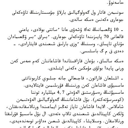
حاسەنوۆ.
سونىمەن قاتار ول گەولوگيالىق بارلاۋ جۇمىستارىنىڭ تاۋەكەلى
جوعارى ەكەنىن ەسكە سالدى.
- 10 ۇڭعىمانىڭ تەك ۇشەۋى عانا ءساتتى بولادى، ياعني
قالعانى 70 پايىزىندا تاۋەكەلى جوعارى. ءبىراق ءبىر ۇڭعىمادان
مۇناي تاپساق، وسىنىڭ ءوزى بارلىق شىعىندى قايتارادى، -
دەدى ق م گ باسشىسى.
ەسكە سالساق، بۇعان قازاقستاندا قاشاعاننان كەم ەمەس كەن
ورنى پايدا بولۋى مۇمكىن ەكەنى ايتىلدى.
- اشىلعان قاراتون، قاجىعالي جانە جىلىوي كاربوناتتى
ماسسيۆى قاشاعان كەن ورنىنىڭ قۇرىلىمىن قايتالايدى.
ماسسيۆتىڭ رەسۋرستىق الەۋەتى 4,7 ميلليارد توننا
(كومىرسۋتەكتەر). بۇل قاشاعاننىڭ گەولوگيالىق الەۋەتىمەن
شامالاس. الايدا قاشاعان تاياز تەڭىز ايماعىندا ورنالاسقاندىقتان،
ۇلكەن كاپيتالدىق شىعىندى تالاپ ەتەدى. ال بۇل ماسسيۆ قۇرلىقتا
ورنالاسقان. وسىلايشا، كاپيتالدىق شىعىن ەداۋىر تومەندەيدى،