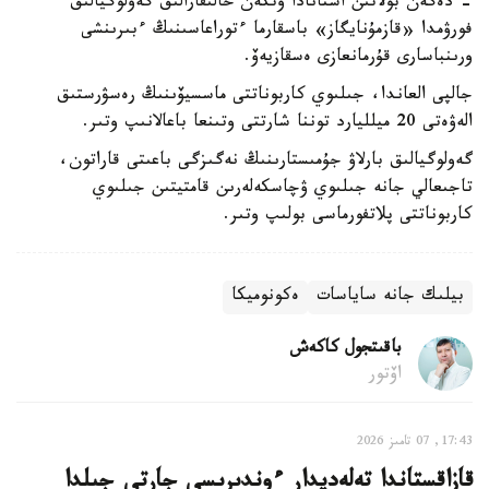
- دەگەن بولاتىن استانادا وتكەن حالىقارالىق گەولوگيالىق
فورۋمدا «قازمۇنايگاز» باسقارما ءتوراعاسىنىڭ ءبىرىنشى
ورىنباسارى قۇرمانعازى ەسقازيەۆ.
جالپى العاندا، جىلىوي كاربوناتتى ماسسيۆىنىڭ رەسۋرستىق
الەۋەتى 20 ميلليارد توننا شارتتى وتىنعا باعالانىپ وتىر.
گەولوگيالىق بارلاۋ جۇمىستارىنىڭ نەگىزگى باعىتى قاراتون،
تاجىعالي جانە جىلىوي ۋچاسكەلەرىن قامتيتىن جىلىوي
كاربوناتتى پلاتفورماسى بولىپ وتىر.
بيلىك جانە ساياسات
ەكونوميكا
باقىتجول كاكەش
اۆتور
17:43, 07 تامىز 2026
قازاقستاندا تەلەديدار ءوندىرىسى جارتى جىلدا