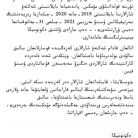
تۇرىنە قولدانىلۋى مۇمكىن. پاندەمياعا بايلانىستى شەكتەۋ
شارالارىنا بايلانىستى 2019-جانە 2020 -جىلدارعا رەزيدەنتتىك
سەرتيفيكاتىن ۇسىنۋ مەرزىمى 2021 -جىلعى 31-جەلتوقسانعا
دەيىن ۇزارتىلدى»، - دەپ جازادى ۇلتتىق ەكونوميكا
مينيسترلىگىنىڭ ماماندارى.
اتالعان قادام شەكتەۋ شارالارى كەزەڭىندە قوسارلانعان سالىق
سالۋدى بولدىرماۋعا باعىتتالعان. ويتكەنى شەت ەلدەردە
كارانتيندىك شارالاردى ەنگىزۋ سەبەبىنەن قۇجاتتاردى ۇسىنۋ
قيىن.
«وسىلايشا، قابىلدانعان شارالار دەر كەزىندە ىسكە استى.
بيزنەس سۋبەكتىلەرىنىڭ اينالىم قاراجاتىن ۇلعايتۋعا جانە ولاردى
باسقا وندىرىستىك شىعىستارعا باعىتتاۋعا، سالىق
مىندەتتەمەلەرىن ورىنداۋدى جەڭىلدەتۋگە مۇمكىندىك بەرەدى»،
- دەپ جازىلعان رەسمي اقپاراتتا.
ەكونوميكا