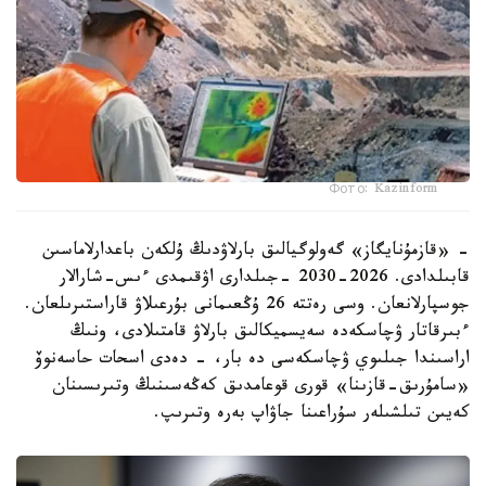
Фото: Kazinform
- «قازمۇنايگاز» گەولوگيالىق بارلاۋدىڭ ۇلكەن باعدارلاماسىن
قابىلدادى. 2026-2030 -جىلدارى اۋقىمدى ءىس-شارالار
جوسپارلانعان. وسى رەتتە 26 ۇڭعىمانى بۇرعىلاۋ قاراستىرىلعان.
ءبىرقاتار ۋچاسكەدە سەيسميكالىق بارلاۋ قامتىلادى، ونىڭ
اراسىندا جىلىوي ۋچاسكەسى دە بار، - دەدى اسحات حاسەنوۆ
«سامۇرىق-قازىنا» قورى قوعامدىق كەڭەسىنىڭ وتىرىسىنان
كەيىن تىلشىلەر سۇراعىنا جاۋاپ بەرە وتىرىپ.