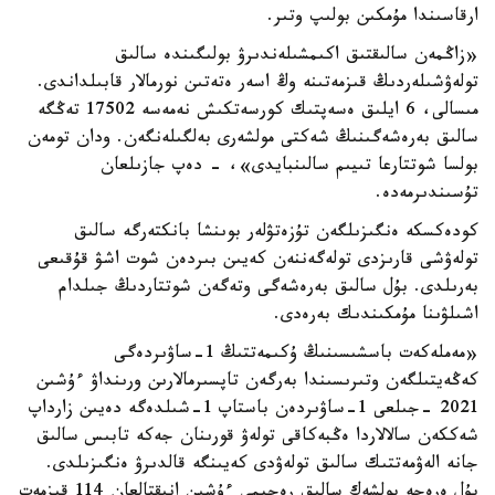
ارقاسىندا مۇمكىن بولىپ وتىر.
«زاڭمەن سالىقتىق اكىمشىلەندىرۋ بولىگىندە سالىق
تولەۋشىلەردىڭ قىزمەتىنە وڭ اسەر ەتەتىن نورمالار قابىلداندى.
مىسالى، 6 ايلىق ەسەپتىك كورسەتكىش نەمەسە 17502 تەڭگە
سالىق بەرەشەگىنىڭ شەكتى مولشەرى بەلگىلەنگەن. ودان تومەن
بولسا شوتتارعا تىيىم سالىنبايدى»، - دەپ جازىلعان
تۇسىندىرمەدە.
كودەكسكە ەنگىزىلگەن تۇزەتۋلەر بوىنشا بانكتەرگە سالىق
تولەۋشى قارىزدى تولەگەننەن كەيىن بىردەن شوت اشۋ قۇقىعى
بەرىلدى. بۇل سالىق بەرەشەگى وتەگەن شوتتاردىڭ جىلدام
اشىلۋىنا مۇمكىندىك بەرەدى.
«مەملەكەت باسشىسىنىڭ ۇكىمەتتىڭ 1-ساۋىردەگى
كەڭەيتىلگەن وتىرىسىندا بەرگەن تاپسىرمالارىن ورىنداۋ ءۇشىن
2021 -جىلعى 1-ساۋىردەن باستاپ 1-شىلدەگە دەيىن زارداپ
شەككەن سالالاردا ەڭبەكاقى تولەۋ قورىنان جەكە تابىس سالىق
جانە الەۋمەتتىك سالىق تولەۋدى كەيىنگە قالدىرۋ ەنگىزىلدى.
بۇل ەرەجە بولشەك سالىق رەجيمى ءۇشىن انىقتالعان 114 قىزمەت