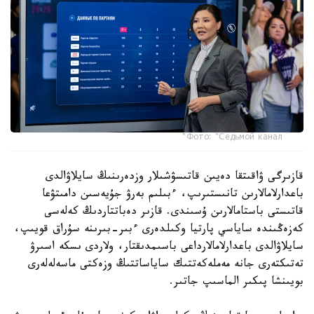
Фото: "Седьмой канал"
قازىرگى ۋاقىتقا دەيىن قاتىسۋشىلار وزدەرىنىڭ سايلاۋالدى
باعدارلامالارىن تانىستىرىپ، ءبىلىم بەرۋ جۇيەسىن دامىتۋعا
قاتىستى باستامالارىن ۇسىندى. قازىر دەباتتاردىڭ كەلەسى
كەزەڭىندە ساياسي پارتيا وكىلدەرى ءبىر-بىرىنە سۇراق قويىپ،
سايلاۋالدى باعدارلامالارداعى باسىمدىقتار، ولاردى ىسكە اسىرۋ
تەتىكتەرى جانە مەملەكەتتىك ساياساتتىڭ وزەكتى ماسەلەلەرى
بويىنشا پىكىر الماسىپ جاتىر.