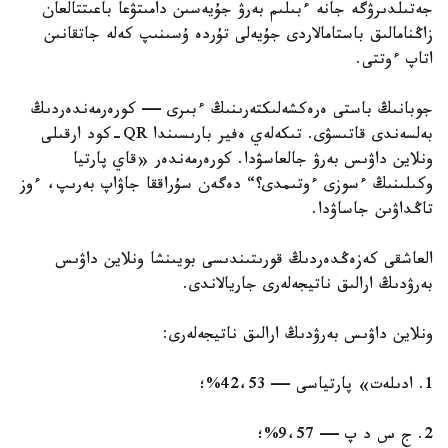
جەتىلدىرۋگە جانە ءبىلىم بەرۋ جۇيەسىن دامىتۋعا باعىتتالعان
زاڭنامالىق باستامالاردى جۇيەلى تۇردە ۇسىنىپ كەلە جاتقانىن
اتاپ ءوتتى.
جوبانىڭ باستى ەرەكشەلىكتەرىنىڭ ءبىرى — كورەرمەندەردىڭ
بەلسەندى قاتىسۋى. تىكەلەي ەفير بارىسىندا QR-كود ارقىلى
ونلاين داۋىس بەرۋ جالعاسۋدا. كورەرمەندەر «قاي پارتيا
وكىلىنىڭ ءسوزى ءوتىمدى؟“ دەگەن سۇراققا جاۋاپ بەرىپ، ءوز
تاڭداۋىن جاساۋدا.
العاشقى كەزەڭدەردىڭ قورىتىندىسى بويىنشا ونلاين داۋىس
بەرۋدىڭ ارالىق ناتيجەلەرى جاريالاندى.
ونلاين داۋىس بەرۋدىڭ ارالىق ناتيجەلەرى:
1. ادىلەت» پارتياسى — 42،53%؛
2. ج س د پ — 9،57%؛