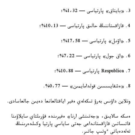
3. «بايتاق» پارتياسى — 1،32%؛
4. قازاقستاننىڭ حالىق پارتياسى — 10،13%؛
5. «اۋىل» پارتياسى — 17،58%؛
6. «اق جول» پارتياسى — 7،22%؛
7. Respublica پارتياسى — 10،88%؛
8. «ەشقايسىسىن قولدامايمىن» — 0،77%.
ونلاين داۋىس بەرۋ تىكەلەي ەفير اياقتالعانعا دەيىن جالعاسادى.
ەسكە سالايىق، «جەتىنشى ارنا» ەفيرىندە قۇرىلتاي سايلاۋىنا
قاتىساتىن قازاقستانداعى جەتى ساياسي پارتيا وكىلدەرىنىڭ
تەلەدەباتى ءوتىپ جاتىر.