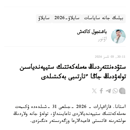
بيلىك جانە ساياسات
سايلاۋ-2026
سايلاۋ
باقىتجول كاكەش
اۆتور
20:11, 05 تامىز 2026
ستۋدەنتتەردىڭ مەملەكەتتىك ستيپەندياسىن
تولەۋدىڭ جاڭا ءتارتىبى بەكىتىلدى
استانا. قازاقپارات - 2026 -جىلعى 31 -شىلدەدە ۇكىمەت
مەملەكەتتىك ستيپەنديالاردى تاعايىنداۋ، تولەۋ جانە ولاردىڭ
مولشەرىنە قاتىستى قاعيدالارعا وزگەرىستەر ەنگىزدى.