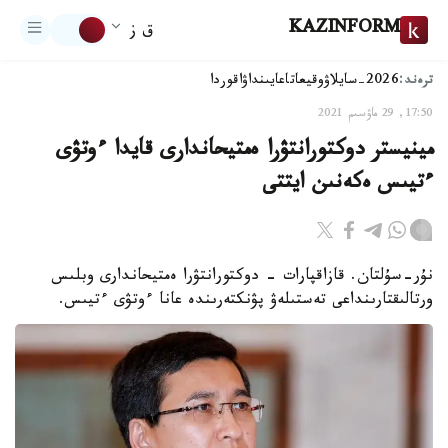
KAZINFORM
ق ز
ترەند:
2026-سايلاۋ
وقيعا
تاعايىنداۋ
اقوردا
17:50, 29 ماۋسىم 2021
مينيستر دوكتورانتۋرا ەمتيحاندارى قايدا ءوتۋى
ءتيىس ەكەنىن ايتتى
نۇر-سۇلتان. قازاقپارات - دوكتورانتۋرا ەمتيحاندارى وبلىس
ورتالىقتارىنداعى تەستىلەۋ پۋنكتەرىندە عانا ءوتۋى ءتيىس.