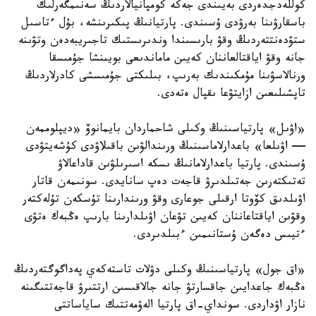
كوللەدجدەردى بەيىندى جەكە كومپانيالاردىڭ سەنىمگەرلىك
باسقارۋىنا بەرۋدى ۇسىندى. پارتيانىڭ پىكىرىنشە، بۇل ءتاسىل
ستۋدەنتتەردىڭ وقۋ بارىسىندا وندىرىستىك تاجىريبەدەن وتۋىنە
جانە وقۋ اياقتالعاننان كەيىن ماماندىعى بويىنشا جۇمىسقا
ورنالاسۋىنا مۇمكىندىك بەرىپ، بىلىكتى جۇمىسشى كادرلاردىڭ
تاپشىلىعىن ازايتۋعا ىقپال ەتەدى.
«اۋىل» پارتياسىنىڭ وكىلى شاحماردان بايمانوۆ «ديپلوممەن
— اۋىلعا» باعدارلاماسىنىڭ ورىندالۋىن باقىلاۋدى كۇشەيتۋدى
ۇسىندى. پارتيا باعدارلامانىڭ ىسكە اسىرىلۋىن قاداعالاۋ
تەتىكتەرىن جەتىلدىرۋ قاجەت دەپ سانايدى. سونىمەن قاتار
اۋىلدىق كۆوتا ارقىلى جوعارى وقۋ ورىندارىنا تۇسكەن تۇلەكتەر
وقۋىن اياقتاعاننان كەيىن تۋعان اۋىلدارىنا بارىپ ەڭبەك ەتۋى
ءتيىس دەگەن ۇستانىمىن ءبىلدىردى.
«اق جول» پارتياسىنىڭ وكىلى دۋلات تاستەكەي پەداگوگتەردىڭ
ەڭبەك جاعدايىن جاقسارتۋ جانە جالاقىسىن ارتتىرۋ قاجەتتىگىنە
نازار اۋداردى. سونداي-اق پارتيا الەۋمەتتىك ساياساتتى