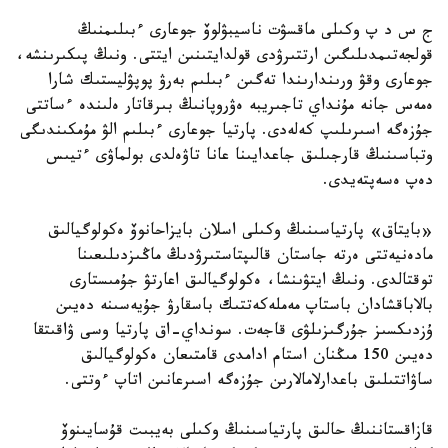
ج س د پ وكىلى ماقسۋت ناسيبۋلوۆ جوعارى ءبىلىمنىڭ
قولجەتىمدىلىگىن ارتتىرۋدى قولدايتىنىن ايتتى. ونىڭ پىكىرىنشە،
جوعارى وقۋ ورىندارىندا تەگىن ءبىلىم بەرۋ پوپۋليستىك شارا
ەمەس جانە مۇنداي تاجىريبە ەۋروپانىڭ بىرقاتار ەلىندە ءساتتى
جۇزەگە اسىرىلىپ كەلەدى. پارتيا جوعارى ءبىلىم الۋ مۇمكىندىگى
وتباسىنىڭ قارجىلىق جاعدايىنا عانا تاۋەلدى بولماۋى ءتيىس
دەپ ەسەپتەيدى.
«بايتاق» پارتياسىنىڭ وكىلى اسلان بايزاحانوۆ ەكولوگيالىق
مادەنيەتتى ەرتە جاستان قالىپتاستىرۋدىڭ ماڭىزدىلىعىنا
توقتالدى. ونىڭ ايتۋىنشا، ەكولوگيالىق اعارتۋ جۇمىستارى
بالاباقشادان باستاپ مەملەكەتتىك باسقارۋ جۇيەسىنە دەيىن
ۇزدىكسىز جۇرگىزىلۋى قاجەت. سونداي-اق پارتيا وسى ۋاقىتقا
دەيىن 150 مىڭنان استام ادامدى قامتىعان ەكولوگيالىق
ساۋاتتىلىق باعدارلامالارىن جۇزەگە اسىرعانىن اتاپ ءوتتى.
قازاقستاننىڭ حالىق پارتياسىنىڭ وكىلى بەيبىت قۇسايىنوۆ