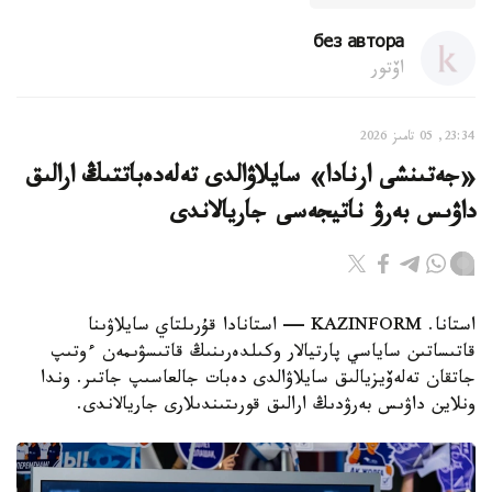
без автора
اۆتور
23:34, 05 تامىز 2026
«جەتىنشى ارنادا» سايلاۋالدى تەلەدەباتتىڭ ارالىق
داۋىس بەرۋ ناتيجەسى جاريالاندى
استانا. KAZINFORM — استانادا قۇرىلتاي سايلاۋىنا
قاتىساتىن ساياسي پارتيالار وكىلدەرىنىڭ قاتىسۋىمەن ءوتىپ
جاتقان تەلەۆيزيالىق سايلاۋالدى دەبات جالعاسىپ جاتىر. وندا
ونلاين داۋىس بەرۋدىڭ ارالىق قورىتىندىلارى جاريالاندى.