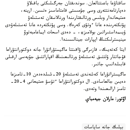
ساقتاۋعا باعىتتالعان. سوندىقتان جەرگىلىكتى باقىلاۋ
دەپارتامەنتتەرى وسى جۇمىستى قامتاماسىز ەتسىن. ارينە،
ەمتيحاندار وبلىس ورتالىقتارىندا ورنالاسقان تەستىلەۋ
پۋنكتەرىندە عانا ءوتۋى كەرەك. وسى پۋنكتەردە عانا تەستىلەۋدى
ۇيىمداستىراتىن بولامىز»، - دەدى اسحات ايماعامبەتوۆ
مينيسترلىكتىڭ اپپارات جينالىسىندا.
ايتا كەتەيىك، قازىرگى ۋاقىتتا ماگيستۋراتۋرا جانە دوكتورانتۋراعا
قۇجاتتار ۇلتتىق تەستىلەۋ ورتالىعىنىڭ اقپاراتتىق جۇيەسى ارقىلى
قابىلدانىپ جاتىر.
ماگيستراتۋراعا كەشەندى تەستىلەۋ 20-شىلدەدەن 10-تامىزعا
دەيىن جالعاسادى. ال دوكتورانتۋراعا ءتۇسۋ ەمتيحانى 4-20-
تامىز ارالىعىندا وتەدى.
اۆتور: مارلان جيەمباي
بيلىك جانە ساياسات