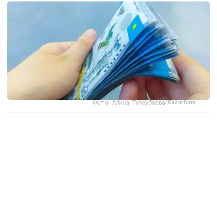
Фото: Алина Тулеубаева/Kazinform
جاڭا تارتىپكە سايكەس، مەملەكەتتىك ستيپەنديا تولەۋ بارىسىندا
وپەراتور مەن جوعارى جانە جوعارى وقۋ ورنىنان كەيىنگى ءبىلىم
بەرۋ ۇيىمدارى «جوعارى ءبىلىمنىڭ ءبىرىڭعاي پلاتفورماسى»
سيفرلىق جۇيەسى ارقىلى جۇمىس ىستەيدى.
جوعارى وقۋ ورىندارى وپەراتورعا ءبىلىم الۋشىلار تۋرالى
مالىمەتتەردى، ارالىق اتتەستاتتاۋ (ەمتيحان سەسسياسى)
ناتيجەلەرىن، ستيپەنديا الۋشىنىڭ ساناتىن جانە ەكىنشى