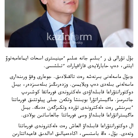
بۇل تۋرالى ق ر ءبىلىم جانە عىلىم ءمينيسترى اسحات ايماعامبەتوۆ
ايتتى، دەپ حابارلايدى قازاقپارات ءتىلشىسى.
«بۇل ماسەلەنى بىرنەشە رەت تالقىلادىق. جوعارى وقۋ ورىندارى
ماسەلەنى بىلەدى دەپ ويلايمىن. وزدەرىڭىز بىلەسىزدەر، بيىل
دوكتورانتۋراعا قابىلداۋدى ەلەكتروندى فورماتقا كوشىرىپ
جاتىرمىز. ماگيستراتۋرا بويىنشا وتكەن جىلى پيلوتتىق فورماتتا
ءبىرىنشى رەت ەلەكتروندى تۇردە وتكىزگەن ەدىك. بيىل
ماگيستراتۋراعا قابىلداۋ وسى فورماتتا جالعاساتىن بولادى.
ال دوكتورانتۋراعا قابىلداۋ العاش رەت ەلەكتروندى فورماتتا
وتەدى. بۇل، ەڭ باستىسى، اكادەميالىق ادالدىق قاعيداتتارىن