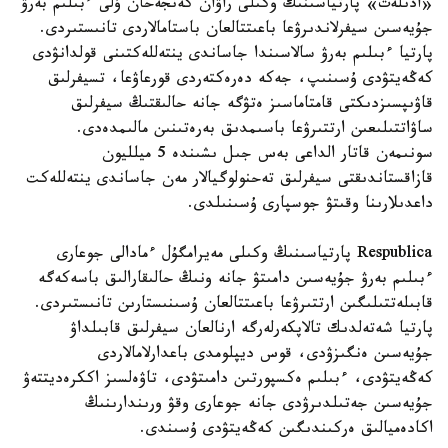
«ادىلەت» پارتياسىنىڭ وكىلى راۋان كەنجەحان ۇلى ءبىلىم بەرۋ
جۇيەسىن سيفرلاندىرۋعا باعىتتالعان باستامالاردى تانىستىردى.
پارتيا ءبىلىم بەرۋ سالاسىندا جاساندى ينتەللەكتىنى قولدانۋدى
كەڭەيتۋدى ۇسىنىپ، جەكە دەرەكتەردى قورعاۋعا، تسيفرلىق
قاۋىپسىزدىكتى قامتاماسىز ەتۋگە جانە حالىقتىڭ سيفرلىق
ساۋاتتىلىعىن ارتتىرۋعا باسىمدىق بەرەتىنىن مالىمدەدى.
سونىمەن قاتار الداعى بەس جىل ىشىندە 5 ميلليون
قازاقستاندىقتى سيفرلىق تەحنولوگيالار مەن جاساندى ينتەللەكت
داعدىلارىنا وقىتۋ جوسپارى ۇسىنىلدى.
Respublica پارتياسىنىڭ وكىلى مەيرامگۇل ءمادالى جوعارى
ءبىلىم بەرۋ جۇيەسىن دامىتۋ جانە ونىڭ حالىقارالىق باسەكەگە
قابىلەتتىلىگىن ارتتىرۋعا باعىتتالعان ۇسىنىستارىن تانىستىردى.
پارتيا شەتەلدىك تالاپكەرلەرگە ارنالعان سيفرلىق قابىلداۋ
جۇيەسىن ەنگىزۋدى، قوس ديپلومدى باعدارلامالاردى
كەڭەيتۋدى، ءبىلىم ەكسپورتىن دامىتۋدى، تاۋەلسىز اككرەديتتەۋ
جۇيەسىن جەتىلدىرۋدى جانە جوعارى وقۋ ورىندارىنىڭ
اكادەميالىق ەركىندىگىن كەڭەيتۋدى ۇسىندى.