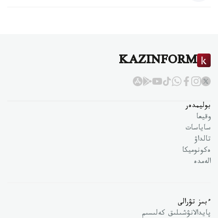
KAZINFORM
بوليمدەر
وقيعا
ساياسات
تالداۋ
ەكونوميكا
الەمدە
ءبىز تۋرالى
پايدالانۋشىلىق كەلىسىم