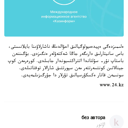
ەلىمىزدەگى ەپيدەميولوگيالىق احۋالدىڭ ناشارلاۋىنا بايلانىستى،
باس سانيتارلىق دارىگەر جاڭا شەكتەۋلەر ەنگىزدى. بۇگىننەن
باستاپ نۇر- سۇلتاندا اتتراكتسيوندار جابىلدى. كورەرمەن كوپ
جينالاتىن كونتسەرتتەر مەن سپورتتىق شارالار توقتاتىلدى.
سونىمەن قاتار ەكسكۋرسيالىق تۋرلار دا جۇرگىزىلمەيدى.
www.24.kz
без автора
اۆتور