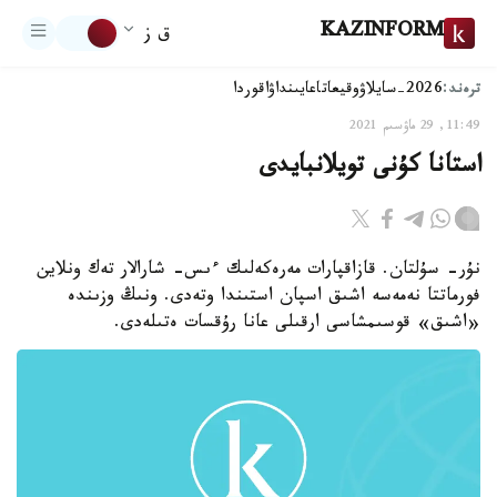
KAZINFORM
ق ز
ترەند:
2026-سايلاۋ
وقيعا
تاعايىنداۋ
اقوردا
11:49, 29 ماۋسىم 2021
استانا كۇنى تويلانبايدى
نۇر- سۇلتان. قازاقپارات مەرەكەلىك ءىس- شارالار تەك ونلاين
فورماتتا نەمەسە اشىق اسپان استىندا وتەدى. ونىڭ وزىندە
«اشىق» قوسىمشاسى ارقىلى عانا رۇقسات ەتىلەدى.