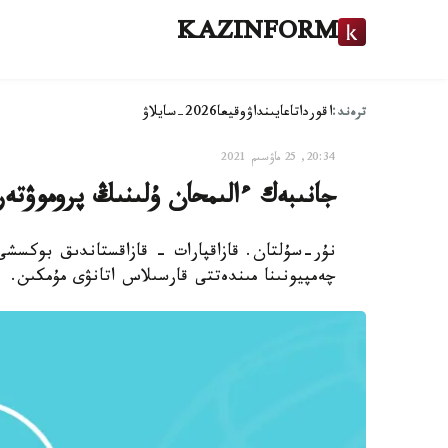
KAZINFORM
ترەند:
اقوردا
تاعايىنداۋ
وقيعا
2026-سايلاۋ
20:34, 25 ماۋسىم 2021
جانىبەك ءالىمحان ۇلىنىڭ پروموۋتەر
چەمپيونىنا مىندەتتى قارسىلاس اتانۋى مۇمكىن.