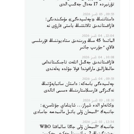
تۋرنيردە 17 مەدال جەڭىپ الدى
09:55, 05 تامىز 2026
داستاننىڭ «چەلسيدەگى» مۇمكىندىگى:
قازاقستاندىق تالانتتىڭ باستى قارۋى نە
22:04, 04 تامىز 2026
الماتىدا 45 مىڭ ورىندىق ستاديوننىڭ قۇرىلىسى
قالاي ءجۇرىپ جاتىر
10:08, 04 تامىز 2026
قازاقستاندىق جەڭىل اتلەت تاجىكستانداعى
حالىقارالىق مارافوندا قولا جۇلدە يەلەندى
09:55, 04 تامىز 2026
چەلسيدەگى باسەكە: داستان ساتبايەۆتىڭ
نەگىزگى قارسىلاستارىنىڭ ەسىمى اتالدى
18:30, 03 تامىز 2026
«كانەلو الدە شيراز... شايناماي جۇتامىن»:
جانىبەك ءالىمحان ۇلى باتىل مالىمدەمە جاسادى
12:54, 03 تامىز 2026
جانىبەك ءالىمحان ۇلى جاڭا سالماقتا WBO