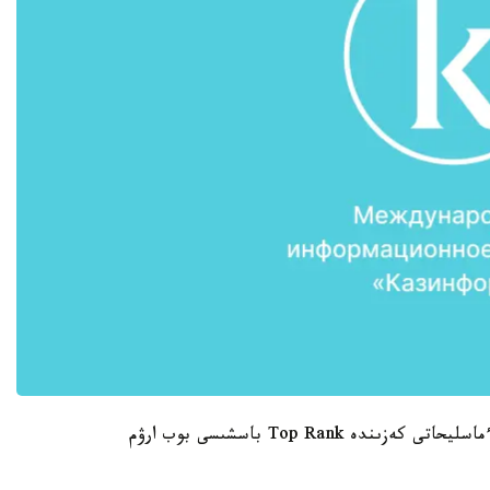
بۇل تۋرالى جەكپە-جەك الدىندا وتكەن باسپا ءسوز ءماسليحاتى كەزىندە Top Rank باسشىسى بوب ارۋم