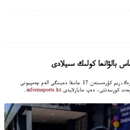
اس بالۋانعا كولىك سىيلادى
استانا. KAZINFORM - شىمكەنت قالاسىندا گرەك-ريم كۇرەسىنەن 17 جاسقا دەيىنگى الەم چەمپيونى
ۇرمەت كورسەتتى، دەپ حابارلايدى
informsports.kz
.