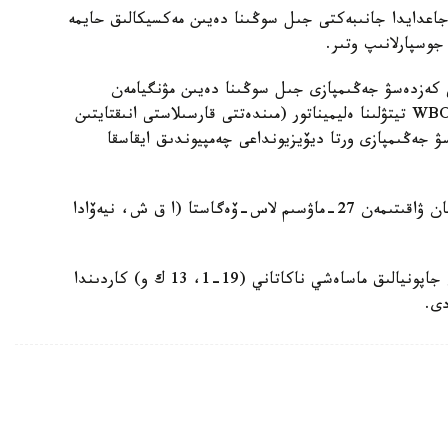
ى (26-2، 18 ك و) جەڭگەن جاعدايدا جانىبەكتى جىل سوڭىنا دەيىن مەكسيكالىق حايمە
 كەزدەسۋ جەڭىمپازى جىل سوڭىنا دەيىن مۋنگيامەن
جۇدىرىقتاسادى. سونىمەن قوسا، بۇل ورتا سالماقتا WBO تيتۋلىنا ەليميناتور (مىندەتتى قارسىلاستى انىقتايتىن
جەڭىمپازى ورتا ديۆيزيونداعى چەمپيوندىق ايقاسقا
ەسكە سالايىق، ءالىمحان ۇلى-برانت ايقاسى قازاقستان ۋاقىتىمەن 27-ماۋسىم لاس-ۆەگاستا (ا ق ش، نيەۆادا
ۋكراينالىق ۆاسيلي لوماچەنكو (14-2، 10 ك و) مەن جاپونيالىق ماساەشي ناكاتاني (19-1، 13 ك و) كاردىندا
دى.