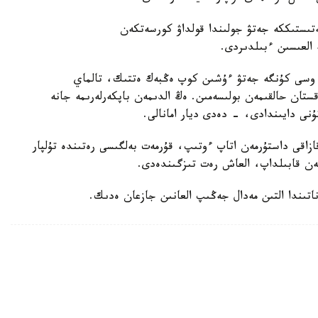
ىستىككە جەتۋ جولىندا قولداۋ كورسەتكەن
ە العىسىن ءبىلدىردى.
 وسى كۇنگە جەتۋ ءۇشىن كوپ ەڭبەك ەتتىك، تالماي
ستان حالقىمەن بولىسەمىن. ەڭ الدىمەن باپكەرلەرىمە جانە
ۇنى دايىندادى، - دەدى ديار امانالى.
زاقى داستۇرمەن اتاپ ءوتىپ، قۇرمەت بەلگىسى رەتىندە تۇلپار
ەن قابىلداپ، العاش رەت تىزگىندەدى.