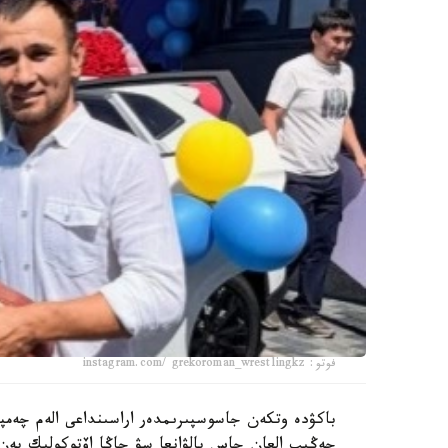
فوتو: instagram.com/ grekoroman_wrestlingkz
جەڭىپ العان جاس بالۋانعا سۋ جاڭا اۆتوكولىك پەن 