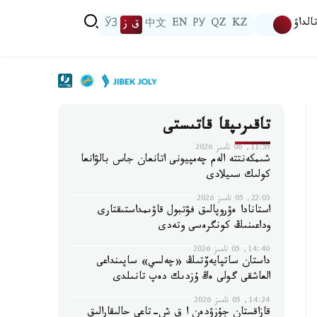
الداۋ
KZ
QZ
РУ
EN
中文
ق ز
ЎЗ
تاقىرىپقا قاتىستى
11:55, 06 تامىز 2026
شىمكەنتتە الەم چەمپيونى اتانعان جاس بالۋانعا
كولىك سىيلادى
22:05, 05 تامىز 2026
استانادا ەۋروپالىق فۋتبول قاۋىمداستىقتارى
وداعىنىڭ كونگرەسى وتەدى
14:40, 05 تامىز 2026
داستان ساتپايەۆتىڭ «چەلسي» ساپىنداعى
العاشقى گولى ەڭ ۇزدىك دەپ تانىلدى
14:24, 05 تامىز 2026
قازاقستان جۇزۋدەن ا ق ش-تاعى حالىقارالىق