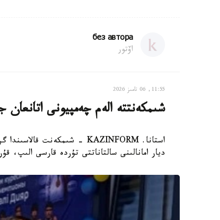
без автора
اۆتور
11:55, 06 تامىز 2026
شىمكەنتتە الەم چەمپيونى اتانعان ج
ديار امانالىنى سالتاناتتى تۇردە قارسى الىپ، ق