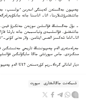
چەمپيون جەڭىستەن كەيىنگى اسەرىن ءبولىسىپ، جەت
جاتتىقتىرۋشىلارىنا، اتا- اناسىنا جانە جانكۇيەرلەرگ
- بۇل جەڭىستىڭ قۋانىشىن سوزبەن جەتكىزۋ قيىن.
جاتتىقتىق. قۋانىشىمدى وتباسىممەن جانە بارشا قازاق
اتا-اناما شەكسىز العىس ايتامىن. ولار مەنى كۇنى-ءت
جەرلەستەرى الەم چەمپيونىنىڭ تاريحي جەتىستىگىن قا
مىنگىزدى. جاس سپورتشى جاڭا سايگۇلىگىن قۋانىشپ
ديار امانالى گرەك-ريم كۇرەسىنەن U17 الەم چەمپيوناتىندا التىن مەدال جەڭىپ العانىن جازعان ەدىك.
شىمكەنت جاڭالىقتارى
سپورت