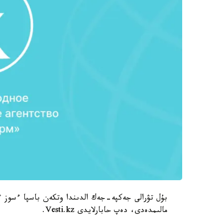
مالىمدەدى، دەپ حابارلايدى Vesti.kz.