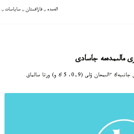
الەمدە
قازاقستان
ساياسات
ت
ى مالىمدەمە جاسادى
نۇر-سۇلتان. قازاقپارات - قازاقستاندىق بوكسشى جانىبەك ءالىمحان ۇلى (9-0، 5 ك و) ورتا سالماق