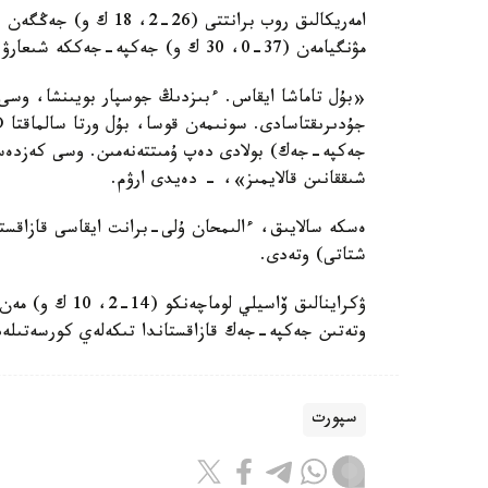
امەريكالىق روب برانتت
مۋنگيامەن (37-0، 30 ك و) جەكپە-جەككە شىعارۋ جوسپارلانىپ وتىر.
«بۇل تاماشا ايقاس. ءبىزدىڭ جوسپار بويىنشا، وسى
جەكپە-جەك) بولادى دەپ ۇمىتتەنەمىن. وسى كەزدەسۋ 
شىققانىن قالايمىز»، - دەيدى ارۋم.
شتاتى) وتەدى.
وتەتىن جەكپە-جەك قازاقستاندا تىكەلەي كورسەتىلە
سپورت