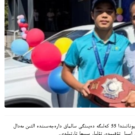
باكۋدە وتكەن جاسوسپىرىمدەر اراسىنداعى الەم چەمپيوناتىندا 55 كەلىگە دەيىنگى سالماق دارەجەسىندە التىن مەدال
اسىل تۇقىمدى تۇلپار سىيعا تارتىلدى.