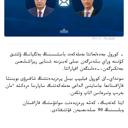
Фото: Ақорда
- كورول جەدەلحاتتا مەملەكەت باسشىسىنىڭ بەلگيانىڭ ۇلتتىق
كۇنىنە وراي بىلدىرگەن جىلى لەبىزىنە شىنايى ريزاشىلىعىن
جەتكىزگەن،-دەلىنگەن اقپاراتتا.
سونداي-اق كورول فيليپپ بيىل پرەزيدەنتتىڭ شاقىرۋى بويىنشا
قازاقستانعا جاسايتىن الداعى مەملەكەتتىك ساپارىنا ەرەكشە ءمان
بەرىپ وتىرعانىن اتاپ وتكەن.
ايتا كەتەيىك، كەشە پرەزيدەنت سولتۇستىك قازاقستان
وبلىسىنىڭ 90 جىلدىعىمەن قۇتتىقتادى.