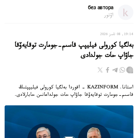
без автора
اۆتور
19:14, 08 تامىز 2026
بەلگيا كورولى فيليپپ قاسىم-جومارت توقايەۆقا
جاۋاپ حات جولدادى
استانا. KAZINFORM - اقوردا بەلگيا كورولى فيليپپتىڭ
قاسىم-جومارت توقايەۆقا جاۋاپ حات جولداعانىن حابارلادى.