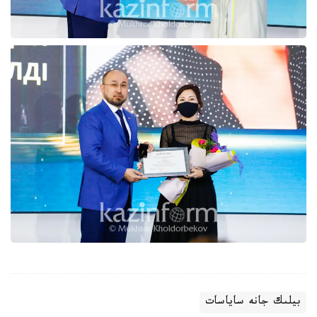
بيلىك جانە ساياسات