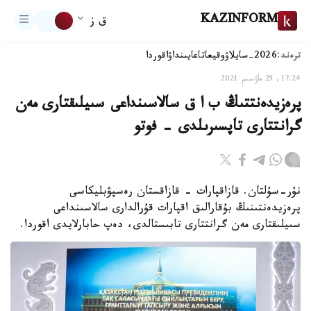
KAZINFORM
ق ز
ترەند:
2026-سايلاۋ
وقيعا
تاعايىنداۋ
اقوردا
17:24, 25 ماۋسىم 2021
پرەزيدەنتتىڭ ب ا ق سالاسىنداعى سىيلىقتارى مەن
گرانتتارى تاپسىرىلدى - فوتو
نۇر-سۇلتان. قازاقپارات - قازاقستان رەسپۋبليكاسى
پرەزيدەنتىنىڭ بۇقارالىق اقپارات قۇرالدارى سالاسىنداعى
سىيلىقتارى مەن گرانتتارى تابىستالدى، دەپ حابارلايدى اقوردا.