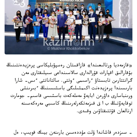
«قازمەديا ورتالىعىندا» قازاقستان رەسپۋبليكاسى پرەزيدەنتىنىڭ
بۇقارالىق اقپارات قۇرالدارى سالاسىنداعى سىيلىقتارى مەن
گرانتتارىن تابىستاۋ ءراسىمى ءوتتى. سالتاناتتى ءىس- شارا
بارىسىندا پرەزيدەنت اكىمشىلىگى باسشىسىنىڭ ءبىرىنشى
ورىنباسارى داۋرەن ابايەۆ مەملەكەت باسشىسى قاسىم- جومارت
توقايەۆتىڭ ب ا ق قىزمەتكەرلەرىنىڭ كاسىبي مەرەكەسىنە
ارنالعان قۇتتىقتاۋىن وقىدى.
- سىزدەر قاشاندا ۇلت مۇددەسىن بارىنەن بيىك قويىپ، ەل