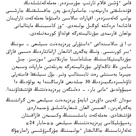
قامى ءۇشىن قالام تارتىپ جۇرسىزدەر. مەملەكەتشىلدىك
قۇندىلىقتى دارىپتەپ، جاسامپازدىق پەن جاقسىلىقتىڭ جارشىسى
بولىپ كەلەسىزدەر. اقپارات سالاسىن دامىتۋعا مەملەكەت تاراپىنان
قاشاندا ەرەكشە كوڭىل بولىنەدى. ءوز كاسىبىنىڭ مايتالمانى
بولعان قارىمدى جۋرناليستەرگە قولداۋ كورسەتىلەدى.
ب ا ق سالاسىنداعى ءداستۇرلى پرەزيدەنت سىيلىعى - سونىڭ
ءبىر كورىنىسى. ونىڭ يەگەرى اتانعان ازاماتتاردىڭ ەسىمى قازاق
جۋرناليستيكاسىنىڭ جىلناماسىنا جازىلاتىنى ءسوزسىز. جىل
سايىن ەڭ تاڭداۋلى جۋرناليستەرگە بەرىلەتىن ماراپات وسىمەن
جيىرما بەسىنشى رەت تابىستالىپ وتىر. بۇل سىيلىققا قاستەرلى
تاۋەلسىزدىگىمىزدىڭ 30 جىلدىعى قارساڭىندا يە بولۋدىڭ دا
سيمۆولدىق ءمانى بار، - دەلىنگەن پرەزيدەنتتىڭ قۇتتىقتاۋىندا.
سودان كەيىن داۋرەن ابايەۆ پرەزيدەنت سىيلىعى مەن گرانتىنىڭ
يەگەرلەرىن، العىسىن العان شىعارماشىلىق ۇجىمداردى
قۇتتىقتادى. مەملەكەت باسشىسىنىڭ وكىمىمەن قازاقستان
رەسپۋبليكاسى پرەزيدەنتىنىڭ سىيلىعى ««حابار 24»
تەلەارناسىنىڭ جاڭالىقتار ءبولىمىنىڭ جۇرگىزۋشىسى زاحارچۋك