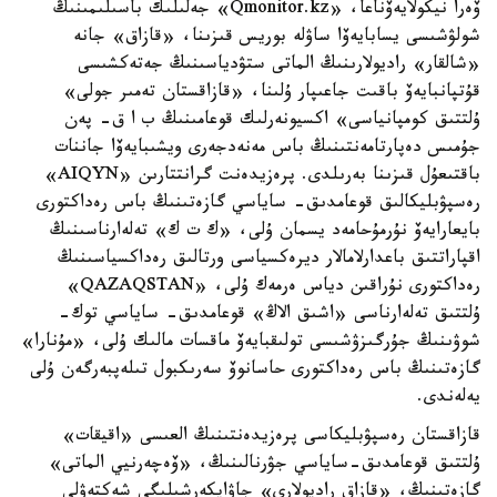
ۆەرا نيكولايەۆناعا، «Qmonitor.kz» جەلىلىك باسىلىمىنىڭ
شولۋشىسى يسابايەۆا ساۋلە بوريس قىزىنا، «قازاق» جانە
«شالقار» راديولارىنىڭ الماتى ستۋدياسىنىڭ جەتەكشىسى
قۇتپانبايەۆ باقىت جاعىپار ۇلىنا، «قازاقستان تەمىر جولى»
ۇلتتىق كومپانياسى» اكسيونەرلىك قوعامىنىڭ ب ا ق- پەن
جۇمىس دەپارتامەنتىنىڭ باس مەنەدجەرى ويشىبايەۆا جاننات
باقتىعۇل قىزىنا بەرىلدى. پرەزيدەنت گرانتتارىن «AIQYN»
رەسپۋبليكالىق قوعامدىق- ساياسي گازەتىنىڭ باس رەداكتورى
بايعارايەۆ نۇرمۇحامەد يسمان ۇلى، «ك ت ك» تەلەارناسىنىڭ
اقپاراتتىق باعدارلامالار ديرەكسياسى ورتالىق رەداكسياسىنىڭ
رەداكتورى نۇراقىن دياس ەرمەك ۇلى، «QAZAQSTAN»
ۇلتتىق تەلەارناسى «اشىق الاڭ» قوعامدىق- ساياسي توك-
شوۋىنىڭ جۇرگىزۋشىسى تولىقبايەۆ ماقسات مالىك ۇلى، «مۇنارا»
گازەتىنىڭ باس رەداكتورى حاسانوۆ سەرىكبول تىلەپبەرگەن ۇلى
يەلەندى.
قازاقستان رەسپۋبليكاسى پرەزيدەنتىنىڭ العىسى «اقيقات»
ۇلتتىق قوعامدىق-ساياسي جۋرنالىنىڭ، «ۆەچەرنيي الماتى»
گازەتىنىڭ، «قازاق راديولارى» جاۋاپكەرشىلىگى شەكتەۋلى