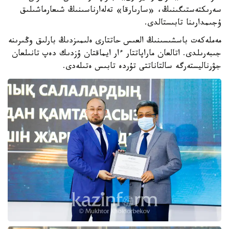
سەرىكتەستىگىنىڭ، «سارىارقا» تەلەارناسىنىڭ شىعارماشىلىق
ۇجىمدارىنا تابىستالدى.
مەملەكەت باسشىسىنىڭ العىس حاتتارى ەلىمىزدىڭ بارلىق وڭىرىنە
جىبەرىلدى. اتالعان ماراپاتتار ءار ايماقتان ۇزدىك دەپ تانىلعان
جۋرناليستەرگە سالتاناتتى تۇردە تابىس ەتىلەدى.