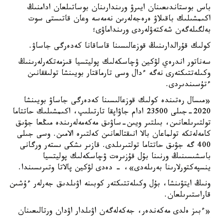
باس بوستاندىعىنان ايىرۋ ورىندارىنان بوساتىلعان ادامنىڭ
اكىمشىلىك باقىلاۋ ەرەجەلەرىن نەمەسە وعان قاتىستى سوت
بەلگىلەگەن شەكتەۋلەردى ورىنداماۋى؛
كولىك قۇرالدارىنىڭ قوزعالىسىنا قاساقانا كەدەرگى جاساۋ.
سەناتور اندرەي لۋكين ۋچاسكەلىك پوليتسيا قىزمەتكەرلەرىنىڭ
وكىلەتتىكتەرى نەگە ءدال وسى تارماقتار بويىنشا تولىققانىن
ءتۇسىندىردى.
«مىسال رەتىندە كولىك قوزعالىسىنا كەدەرگى جاساۋ بويىنشا
2020-جىلى 23500 ادام جاۋاپقا تارتىلىپ، اكىمشىلىك حاتتاما
تولتىرىلعانىن، بىلتىر ويىن-ساۋىق مەكەمەلەرىندە مىڭعا جۋىق
كامەلەتكە تولماعان بالا انىقتالعانىن كەلتىرە الامىن. وسى جىلى
400 گە جۋىق حاتتاما تولتىرىلدى. قازىر ىشكى ىستەر ورگانى
باسشىسىنىڭ ورنىنا بۇل قۇزىرەت ۋچاسكەلىك پوليتسيا
ينسپەكتورلارىنا بەرىلەدى»، - دەدى لۋكين پالاتا وتىرىسىندا.
ونىڭ ايتۋىنشا، بۇل وكىلەتتىكتەر كوبىنە اۋىلدىق جەرلەر ءۇشىن
قاراستىرىلعان.
«ءبىز ەلدى مەكەندەر، جەكەلەگەن اۋىلدار اۋدان ورتالىعىنان