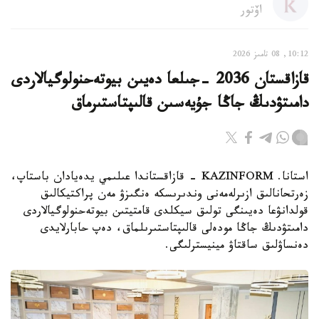
اۆتور
10:12, 08 تامىز 2026
قازاقستان 2036 -جىلعا دەيىن بيوتەحنولوگيالاردى
دامىتۋدىڭ جاڭا جۇيەسىن قالىپتاستىرماق
استانا. KAZINFORM - قازاقستاندا عىلىمي يدەيادان باستاپ،
زەرتحانالىق ازىرلەمەنى وندىرىسكە ەنگىزۋ مەن پراكتيكالىق
قولدانۋعا دەيىنگى تولىق سيكلدى قامتيتىن بيوتەحنولوگيالاردى
دامىتۋدىڭ جاڭا مودەلى قالىپتاستىرىلماق، دەپ حابارلايدى
دەنساۋلىق ساقتاۋ مينيسترلىگى.