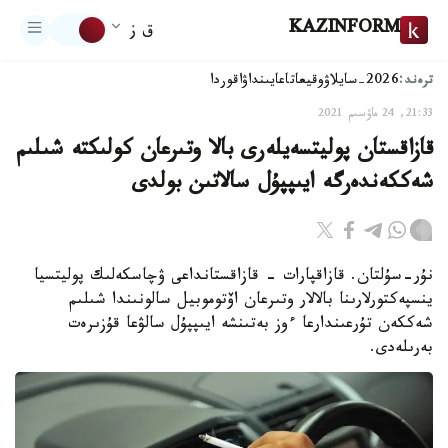
KAZINFORM
ق ز
ترەند:
2026-سايلاۋ
وقيعا
تاعايىنداۋ
اقوردا
21:33, 24 ماۋسىم 2021
قازاقستان پوليتسەيلەرى بالا وتىرعان كولىكتە شىلىم
شەككەندەرگە ايىپپۇل سالاتىن بولدى
نۇر-سۇلتان. قازاقپارات - قازاقستانداعى ۋچاسكەلىك پوليتسيا
ينسپەكتورلارىنا بالالار وتىرعان اۆتوموبيل سالونىندا شىلىم
شەككەن تۇرعىندارعا ءوز بەتىنشە ايىپپۇل سالۋعا قۇزىرەت
بەرىلەدى.