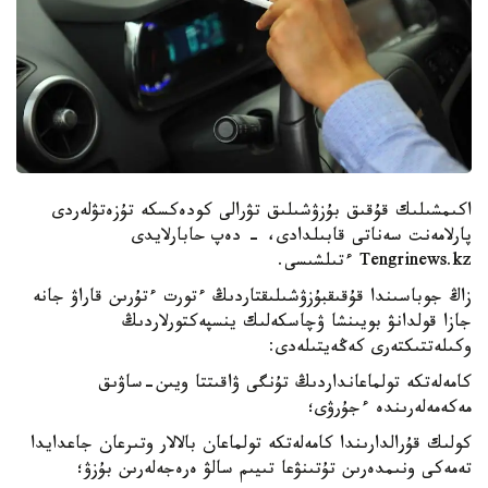
اكىمشىلىك قۇقىق بۇزۋشىلىق تۋرالى كودەكسكە تۇزەتۋلەردى
پارلامەنت سەناتى قابىلدادى، - دەپ حابارلايدى
Tengrinews.kz ءتىلشىسى.
زاڭ جوباسىندا قۇقىقبۇزۋشىلىقتاردىڭ ءتورت ءتۇرىن قاراۋ جانە
جازا قولدانۋ بويىنشا ۋچاسكەلىك ينسپەكتورلاردىڭ
وكىلەتتىكتەرى كەڭەيتىلەدى:
كامەلەتكە تولماعانداردىڭ تۇنگى ۋاقىتتا ويىن-ساۋىق
مەكەمەلەرىندە ءجۇرۋى؛
كولىك قۇرالدارىندا كامەلەتكە تولماعان بالالار وتىرعان جاعدايدا
تەمەكى ونىمدەرىن تۇتىنۋعا تىيىم سالۋ ەرەجەلەرىن بۇزۋ؛