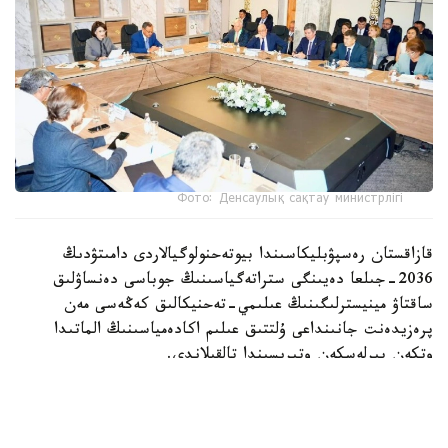
Фото: Денсаулық сақтау министрлігі
قازاقستان رەسپۋبليكاسىندا بيوتەحنولوگيالاردى دامىتۋدىڭ
2036-جىلعا دەيىنگى ستراتەگياسىنىڭ جوباسى دەنساۋلىق
ساقتاۋ مينيسترلىگىنىڭ عىلىمي-تەحنيكالىق كەڭەسى مەن
پرەزيدەنت جانىنداعى ۇلتتىق عىلىم اكادەمياسىنىڭ الماتىدا
وتكەن بىرلەسكەن وتىرىسىندا تالقىلاندى.
جيىنعا دەنساۋلىق ساقتاۋ ءمينيسترى اقمارال ءالنازاروۆا،
پرەزيدەنت جانىنداعى ۇلتتىق عىلىم اكادەمياسىنىڭ پرەزيدەنتى
اقىلبەك كۇرىشبايەۆ، اكادەميكتەر، مەديتسينالىق جوعارى وقۋ