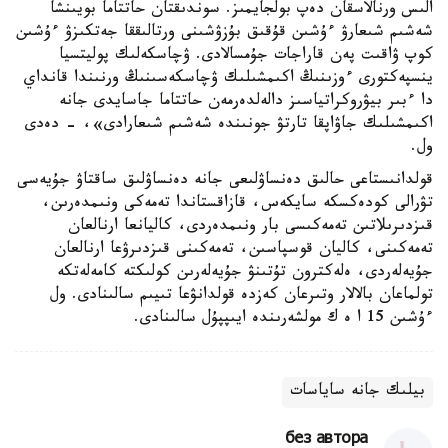
الىس ورنالاسقان دەپ بولجايمىز. سوندىقتان حاتتاما بويىنشا
شەشىم شىعارۋ ءۇشىن قۇقىق بۇزۋشىنى ورتالىققا جەتكىزۋ ءۇشىن
كوپ ۋاقىت پەن قاراجات جۇمسالادى. ۋچاسكەلىك پوليتسيا
ينسپەكتورى ءوزىنىڭ اكىمشىلىك ۋچاسكەسىنىڭ ورنىندا قانداي
دا ءبىر بيۋروكراتياسىز دالەلدەرمەن حاتتاما جاسايدى جانە
اكىمشىلىك جاۋاپقا تارتۋ جونىندە شەشىم شىعارادى»، - دەدى
ول.
قولدانىستاعى حالىق دەنساۋلىعى جانە دەنساۋلىق ساقتاۋ جۇيەسى
تۋرالى كودەكسكە سايكەس، قازاقستاندا تەمەكى ونىمدەرىن،
قىزدىرىلاتىن تەمەكىسى بار ونىمدەردى، كاليانعا ارنالعان
تەمەكىنى، كاليان قوسپاسىن، تەمەكىنى قىزدىرۋعا ارنالعان
جۇيەلەردى، ەلەكترون تۇتىنۋ جۇيەلەرىن كولىكتە كامەلەتكە
تولماعان بالالار وتىرعان كەزدە قولدانۋعا تىيىم سالىنادى. ول
ءۇشىن 15 ا ە ك مولشەرىندە ايىپپۇل سالىنادى.
بيلىك جانە ساياسات
без автора