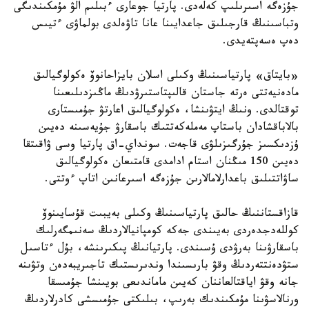
جۇزەگە اسىرىلىپ كەلەدى. پارتيا جوعارى ءبىلىم الۋ مۇمكىندىگى
وتباسىنىڭ قارجىلىق جاعدايىنا عانا تاۋەلدى بولماۋى ءتيىس
دەپ ەسەپتەيدى.
«بايتاق» پارتياسىنىڭ وكىلى اسلان بايزاحانوۆ ەكولوگيالىق
مادەنيەتتى ەرتە جاستان قالىپتاستىرۋدىڭ ماڭىزدىلىعىنا
توقتالدى. ونىڭ ايتۋىنشا، ەكولوگيالىق اعارتۋ جۇمىستارى
بالاباقشادان باستاپ مەملەكەتتىك باسقارۋ جۇيەسىنە دەيىن
ۇزدىكسىز جۇرگىزىلۋى قاجەت. سونداي-اق پارتيا وسى ۋاقىتقا
دەيىن 150 مىڭنان استام ادامدى قامتىعان ەكولوگيالىق
ساۋاتتىلىق باعدارلامالارىن جۇزەگە اسىرعانىن اتاپ ءوتتى.
قازاقستاننىڭ حالىق پارتياسىنىڭ وكىلى بەيبىت قۇسايىنوۆ
كوللەدجدەردى بەيىندى جەكە كومپانيالاردىڭ سەنىمگەرلىك
باسقارۋىنا بەرۋدى ۇسىندى. پارتيانىڭ پىكىرىنشە، بۇل ءتاسىل
ستۋدەنتتەردىڭ وقۋ بارىسىندا وندىرىستىك تاجىريبەدەن وتۋىنە
جانە وقۋ اياقتالعاننان كەيىن ماماندىعى بويىنشا جۇمىسقا
ورنالاسۋىنا مۇمكىندىك بەرىپ، بىلىكتى جۇمىسشى كادرلاردىڭ