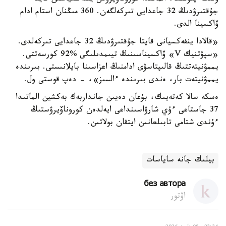
جۇقتىرۋدىڭ 32 جاعدايى تىركەلگەن. 360 مىڭنان استام ادام
ۆاكسينا الدى.
«قالادا ينفەكسيانى قايتا جۇقتىرۋدىڭ 32 جاعدايى تىركەلدى.
«سپۋتنيك V» ۆاكسيناسىنىڭ تيىمدىلىگى %92 كورسەتتى.
يممۋنيتەتتىڭ قالىپتاسۋى ادامنىڭ اعزاسىنا بايلانىستى. بىرىندە
يممۋنيتەت بار، ەندى بىرىندە ءالسىز»، - دەپ قوستى ول.
ەسكە سالا كەتەيىك، بۇعان دەيىن جانداربەك بەكشين الماتىدا
37 جاستاعى ءۇي شارۋاسىنداعى ايەلدەن كوروناۆيرۋستىڭ
ءۇندى شتامى تابىلعانىن ايتقان بولاتىن.
بيلىك جانە ساياسات
без автора
اۆتور