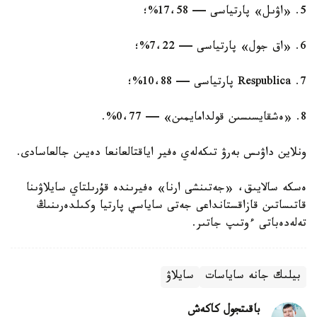
5. «اۋىل» پارتياسى — 17،58%؛
6. «اق جول» پارتياسى — 7،22%؛
7. Respublica پارتياسى — 10،88%؛
8. «ەشقايسىسىن قولدامايمىن» — 0،77%.
ونلاين داۋىس بەرۋ تىكەلەي ەفير اياقتالعانعا دەيىن جالعاسادى.
ەسكە سالايىق، «جەتىنشى ارنا» ەفيرىندە قۇرىلتاي سايلاۋىنا
قاتىساتىن قازاقستانداعى جەتى ساياسي پارتيا وكىلدەرىنىڭ
تەلەدەباتى ءوتىپ جاتىر.
بيلىك جانە ساياسات
سايلاۋ
باقىتجول كاكەش