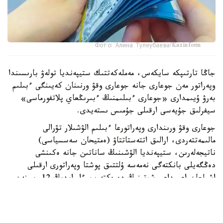
Фото: Алина Тулеубаева/Kazinform
جاڭا تارتىپكە سايكەس، مەملەكەتتىك ستيپەنديا تولەۋ بارىسىندا
وپەراتور مەن جوعارى جانە جوعارى وقۋ ورنىنان كەيىنگى ءبىلىم
بەرۋ ۇيىمدارى «جوعارى ءبىلىمنىڭ ءبىرىڭعاي پلاتفورماسى»
سيفرلىق جۇيەسى ارقىلى جۇمىس ىستەيدى.
جوعارى وقۋ ورىندارى وپەراتورعا ءبىلىم الۋشىلار تۋرالى
مالىمەتتەردى، ارالىق اتتەستاتتاۋ (ەمتيحان سەسسياسى)
ناتيجەلەرىن، ستيپەنديا الۋشىنىڭ ساناتىن جانە ەكىنشى
دەڭگەيلى بانكتەگى نەمەسە ۇلتتىق پوشتا وپەراتورى ارقىلى
اشىلعان اعىمداعى شوتىنىڭ دەرەكتەرىن ءار ايدىڭ 12-سىنەن
كەشىكتىرمەي جىبەرۋى ءتيىس.
ەگەر ايدىڭ 12- ءسى دەمالىس كۇنىنە سايكەس كەلسە، قۇجات
تاپسىرۋ مەرزىمى ودان كەيىنگى العاشقى جۇمىس كۇنىنە