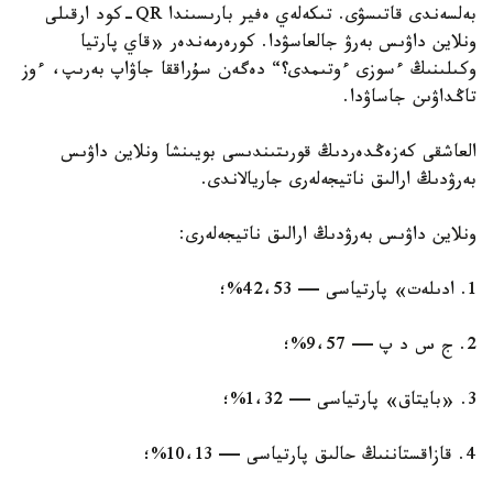
بەلسەندى قاتىسۋى. تىكەلەي ەفير بارىسىندا QR-كود ارقىلى
ونلاين داۋىس بەرۋ جالعاسۋدا. كورەرمەندەر «قاي پارتيا
وكىلىنىڭ ءسوزى ءوتىمدى؟“ دەگەن سۇراققا جاۋاپ بەرىپ، ءوز
تاڭداۋىن جاساۋدا.
العاشقى كەزەڭدەردىڭ قورىتىندىسى بويىنشا ونلاين داۋىس
بەرۋدىڭ ارالىق ناتيجەلەرى جاريالاندى.
ونلاين داۋىس بەرۋدىڭ ارالىق ناتيجەلەرى:
1. ادىلەت» پارتياسى — 42،53%؛
2. ج س د پ — 9،57%؛
3. «بايتاق» پارتياسى — 1،32%؛
4. قازاقستاننىڭ حالىق پارتياسى — 10،13%؛