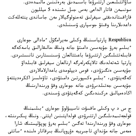
ساۋاتتىلىعىن ارتتىرۋعا باسىمدىق بەرەتىنىن مالىمدەدى.
سونىمەن قاتار الداعى بەس جىل ىشىندە 5 ميلليون
قازاقستاندىقتى سيفرلىق تەحنولوگيالار مەن جاساندى ينتەللەكت
داعدىلارىنا وقىتۋ جوسپارى ۇسىنىلدى.
Respublica پارتياسىنىڭ وكىلى مەيرامگۇل ءمادالى جوعارى
ءبىلىم بەرۋ جۇيەسىن دامىتۋ جانە ونىڭ حالىقارالىق باسەكەگە
قابىلەتتىلىگىن ارتتىرۋعا باعىتتالعان ۇسىنىستارىن تانىستىردى.
پارتيا شەتەلدىك تالاپكەرلەرگە ارنالعان سيفرلىق قابىلداۋ
جۇيەسىن ەنگىزۋدى، قوس ديپلومدى باعدارلامالاردى
كەڭەيتۋدى، ءبىلىم ەكسپورتىن دامىتۋدى، تاۋەلسىز اككرەديتتەۋ
جۇيەسىن جەتىلدىرۋدى جانە جوعارى وقۋ ورىندارىنىڭ
اكادەميالىق ەركىندىگىن كەڭەيتۋدى ۇسىندى.
ج س د پ وكىلى ماقسۋت ناسيبۋلوۆ جوعارى ءبىلىمنىڭ
قولجەتىمدىلىگىن ارتتىرۋدى قولدايتىنىن ايتتى. ونىڭ پىكىرىنشە،
جوعارى وقۋ ورىندارىندا تەگىن ءبىلىم بەرۋ پوپۋليستىك شارا
ەمەس جانە مۇنداي تاجىريبە ەۋروپانىڭ بىرقاتار ەلىندە ءساتتى