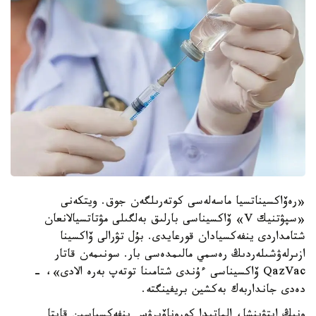
«رەۆاكسيناتسيا ماسەلەسى كوتەرىلگەن جوق. ويتكەنى
«سپۋتنيك V» ۆاكسيناسى بارلىق بەلگىلى مۋتاتسيالانعان
شتامداردى ينفەكسيادان قورعايدى. بۇل تۋرالى ۆاكسينا
ازىرلەۋشىلەردىڭ رەسمي مالىمدەسى بار. سونىمەن قاتار
QazVac ۆاكسيناسى ءۇندى شتامىنا توتەپ بەرە الادى»، -
دەدى جانداربەك بەكشين بريفينگتە.
ونىڭ ايتۋىنشا، الماتىدا كوروناۆيرۋس ينفەكسياسىن قايتا