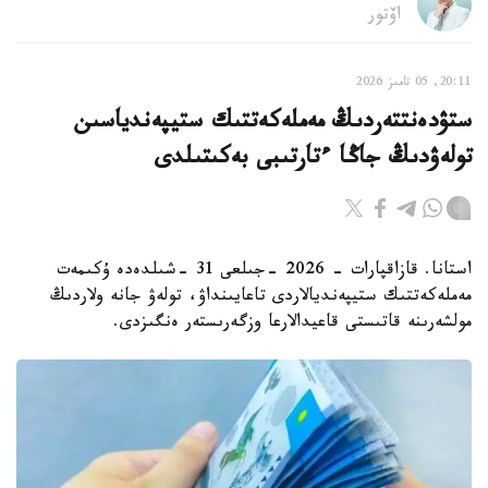
اۆتور
20:11, 05 تامىز 2026
ستۋدەنتتەردىڭ مەملەكەتتىك ستيپەندياسىن
تولەۋدىڭ جاڭا ءتارتىبى بەكىتىلدى
استانا. قازاقپارات - 2026 -جىلعى 31 -شىلدەدە ۇكىمەت
مەملەكەتتىك ستيپەنديالاردى تاعايىنداۋ، تولەۋ جانە ولاردىڭ
مولشەرىنە قاتىستى قاعيدالارعا وزگەرىستەر ەنگىزدى.