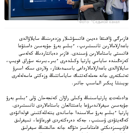
Фото: "Седьмой канал"
قازىرگى ۋاقىتقا دەيىن قاتىسۋشىلار وزدەرىنىڭ سايلاۋالدى
باعدارلامالارىن تانىستىرىپ، ءبىلىم بەرۋ جۇيەسىن دامىتۋعا
قاتىستى باستامالارىن ۇسىندى. قازىر دەباتتاردىڭ كەلەسى
كەزەڭىندە ساياسي پارتيا وكىلدەرى ءبىر-بىرىنە سۇراق قويىپ،
سايلاۋالدى باعدارلامالارداعى باسىمدىقتار، ولاردى ىسكە اسىرۋ
تەتىكتەرى جانە مەملەكەتتىك ساياساتتىڭ وزەكتى ماسەلەلەرى
بويىنشا پىكىر الماسىپ جاتىر.
«ادىلەت» پارتياسىنىڭ وكىلى راۋان كەنجەحان ۇلى ءبىلىم بەرۋ
جۇيەسىن سيفرلاندىرۋعا باعىتتالعان باستامالاردى تانىستىردى.
پارتيا ءبىلىم بەرۋ سالاسىندا جاساندى ينتەللەكتىنى قولدانۋدى
كەڭەيتۋدى ۇسىنىپ، جەكە دەرەكتەردى قورعاۋعا، تسيفرلىق
قاۋىپسىزدىكتى قامتاماسىز ەتۋگە جانە حالىقتىڭ سيفرلىق