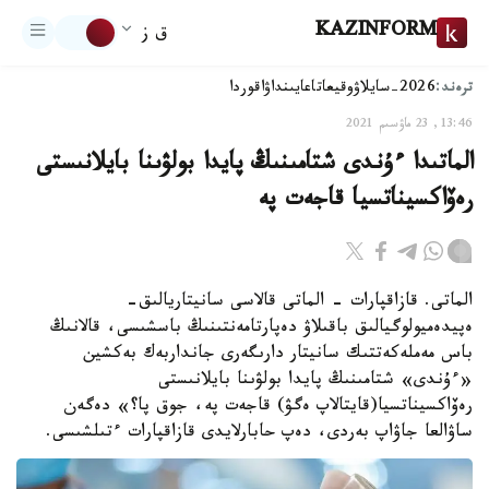
KAZINFORM
ق ز
ترەند:
2026-سايلاۋ
وقيعا
تاعايىنداۋ
اقوردا
13:46, 23 ماۋسىم 2021
الماتىدا ءۇندى شتامىنىڭ پايدا بولۋىنا بايلانىستى
رەۆاكسيناتسيا قاجەت پە
الماتى. قازاقپارات - الماتى قالاسى سانيتاريالىق-
ەپيدەميولوگيالىق باقىلاۋ دەپارتامەنتىنىڭ باسشىسى، قالانىڭ
باس مەملەكەتتىك سانيتار دارىگەرى جانداربەك بەكشين
«ءۇندى» شتامىنىڭ پايدا بولۋىنا بايلانىستى
رەۆاكسيناتسيا(قايتالاپ ەگۋ) قاجەت پە، جوق پا؟» دەگەن
ساۋالعا جاۋاپ بەردى، دەپ حابارلايدى قازاقپارات ءتىلشىسى.