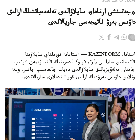
23:34, 05 تامىز 2026
«جەتىنشى ارنادا» سايلاۋالدى تەلەدەباتتىڭ ارالىق
داۋىس بەرۋ ناتيجەسى جاريالاندى
استانا. KAZINFORM — استانادا قۇرىلتاي سايلاۋىنا
قاتىساتىن ساياسي پارتيالار وكىلدەرىنىڭ قاتىسۋىمەن ءوتىپ
جاتقان تەلەۆيزيالىق سايلاۋالدى دەبات جالعاسىپ جاتىر. وندا
ونلاين داۋىس بەرۋدىڭ ارالىق قورىتىندىلارى جاريالاندى.