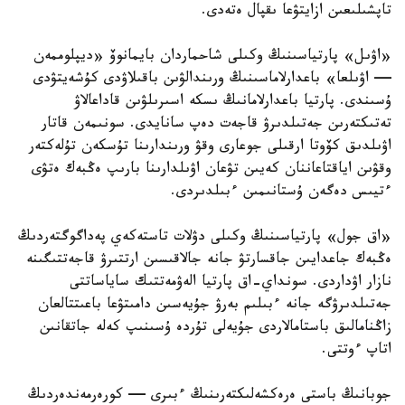
تاپشىلىعىن ازايتۋعا ىقپال ەتەدى.
«اۋىل» پارتياسىنىڭ وكىلى شاحماردان بايمانوۆ «ديپلوممەن
— اۋىلعا» باعدارلاماسىنىڭ ورىندالۋىن باقىلاۋدى كۇشەيتۋدى
ۇسىندى. پارتيا باعدارلامانىڭ ىسكە اسىرىلۋىن قاداعالاۋ
تەتىكتەرىن جەتىلدىرۋ قاجەت دەپ سانايدى. سونىمەن قاتار
اۋىلدىق كۆوتا ارقىلى جوعارى وقۋ ورىندارىنا تۇسكەن تۇلەكتەر
وقۋىن اياقتاعاننان كەيىن تۋعان اۋىلدارىنا بارىپ ەڭبەك ەتۋى
ءتيىس دەگەن ۇستانىمىن ءبىلدىردى.
«اق جول» پارتياسىنىڭ وكىلى دۋلات تاستەكەي پەداگوگتەردىڭ
ەڭبەك جاعدايىن جاقسارتۋ جانە جالاقىسىن ارتتىرۋ قاجەتتىگىنە
نازار اۋداردى. سونداي-اق پارتيا الەۋمەتتىك ساياساتتى
جەتىلدىرۋگە جانە ءبىلىم بەرۋ جۇيەسىن دامىتۋعا باعىتتالعان
زاڭنامالىق باستامالاردى جۇيەلى تۇردە ۇسىنىپ كەلە جاتقانىن
اتاپ ءوتتى.
جوبانىڭ باستى ەرەكشەلىكتەرىنىڭ ءبىرى — كورەرمەندەردىڭ