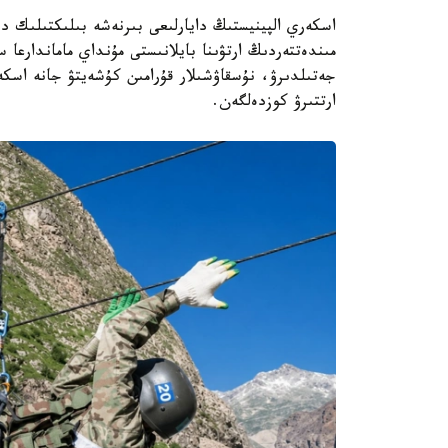
اسكەري الپينيستىڭ دايارلىعى بىرنەشە بىلىكتىلىك د
مىندەتتەردىڭ ارتۋىنا بايلانىستى مۇنداي ماماندارعا
جەتىلدىرۋ، نۇسقاۋشىلار قۇرامىن كۇشەيتۋ جانە اسكە
ارتتىرۋ كوزدەلگەن.