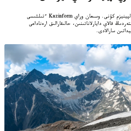
استانا. KAZINFORM - بۇگىن - حالىقارالىق الپينيزم كۇنى. وسىعان وراي Kazinform ءتىلشىسى
دىڭ قالاي دايارلاناتىنىن، حالىقارالىق ارەناداعى
داتىن سارالادى.