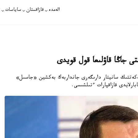
الەمدە
قازاقستان
ساياسات
ت
تى جاڭا قاۋلىعا قول قويدى
ملەكەتتىك سانيتار دارىگەرى جانداربەك بەكشين «جاسىل»
بارلايدى قازاقپارات ءتىلشىسى.