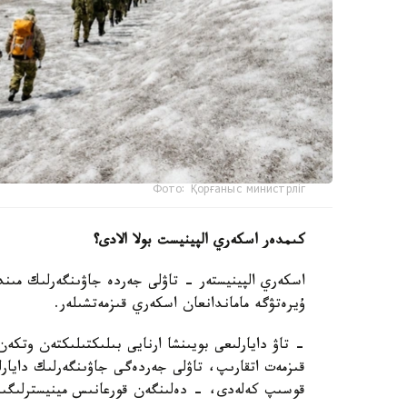
Фото: Қорғаныс министрліг
كىمدەر اسكەري الپينيست بولا الادى؟
اسكەري الپينيستەر - تاۋلى جەردە جاۋىنگەرلىك مىندەت
ۇيرەتۋگە ماماندانعان اسكەري قىزمەتشىلەر.
- تاۋ دايارلىعى بويىنشا ارنايى بىلىكتىلىكتەن وتكە
قىزمەت اتقارىپ، تاۋلى جەردەگى جاۋىنگەرلىك دايارل
قوسىپ كەلەدى، - دەلىنگەن قورعانىس مينيسترلىگىنىڭ Kazinform اگەنتتىگىنە بەرگەن جاۋ