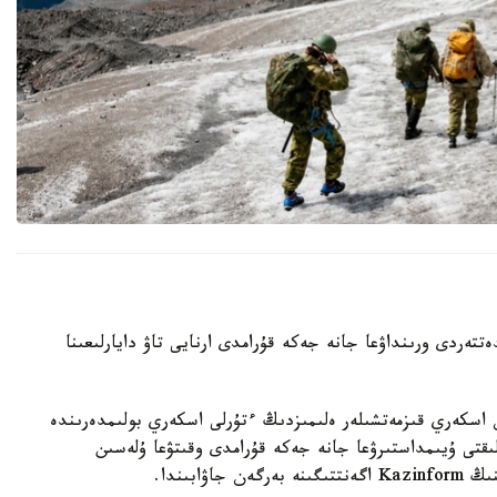
تەردى ورىنداۋعا جانە جەكە قۇرامدى ارنايى تاۋ دايارلىعىنا
ن اسكەري قىزمەتشىلەر ەلىمىزدىڭ ءتۇرلى اسكەري بولىمدەرىندە
ىقتى ۇيىمداستىرۋعا جانە جەكە قۇرامدى وقىتۋعا ۇلەسىن
ابىندا.