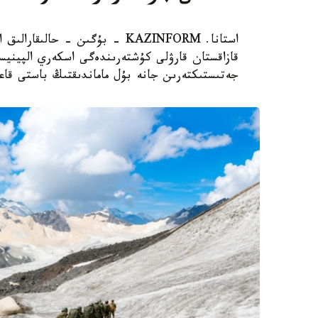
قازاقستان قارۋلى كۇشتەرىندەگى اسكەري الپينيستەر
جەتىستىكتەرىن جانە بۇل ماماندىقتىڭ باستى قاعي