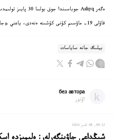
ەگەر Ashyq جوباسىندا جوق بولسا 30 پايىز تولىمدىقپەن عانا جۇمىس ىستەۋگە رۇقسات بەرىلەدى.
قاۋلى 19- ماۋسىم كۇنى كۇشىنە ەنەدى، ياعني «جاسىل» ايماققا كىرگەننەن كەيىن 7 كۇننەن سوڭ.
بيلىك جانە ساياسات
без автора
اۆتور
09:12, 08 تامىز 2026
شىڭداعى جاۋىنگەرلەر: ەلىمىزدە اسكە