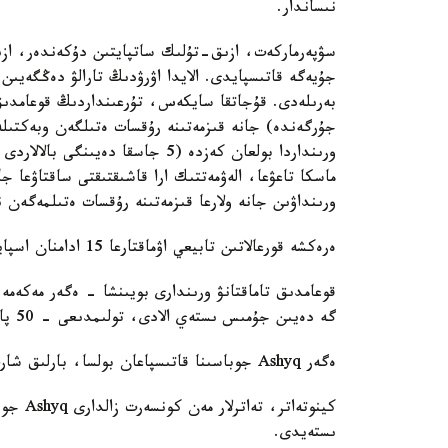
نىساندار.
سۋپەرماركەت، ازىق-تۇلىك ساتپايتىن دۇكەندەر، ازىق-
جۇيەگە قاتىسپايدى. الايدا اۋرۋدىڭ تارالۋ دەڭگەيى
بەرىلەدى. قۇجاتقا سايكەس، تۇرعىنداردىڭ قوعامدىق 
جۇرگەندە) جانە قىزمەتىنە رۇقسات ەتىلگەن وبەكتىل
ورىنداردا بولعان كەزدە (5 جاسقا 
ماسكا تاعۋعا، الەۋمەتتىك ارا قاشىقتىقتى ساقتاۋعا جا
ورىنداۋىن جانە ولارعا قىزمەتىنە رۇقسات ەتىلمەگەن نى
ەرەكشە قورعالاتىن تابيعي اۋماقتارعا 15 ادامنان اسپايتىن توپتارعا بارۋعا رۇقسات؛
گە دەيىن جۇمىس ىستەي الادى، تولىمدىعى - 50 پايىز، ءبىراق 70 ورىننان اسپاۋى كەرەك.
ەگەر Ashyq جوباسىنا قاتىسپاعان بولسا، بارلىق شارت وسىنداي، ءبىراق 50 ورىننان اسپاۋى كەرەك.
ىستەيدى.