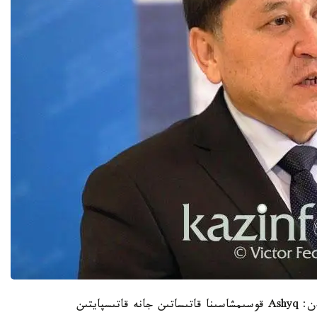
جاڭا قۇجاتتا بيزنەس نىساندارى ەكى بلوكقا بولىنگەن: Ashyq قوسىمشاسىنا قاتىساتىن جانە قاتىسپايتىن