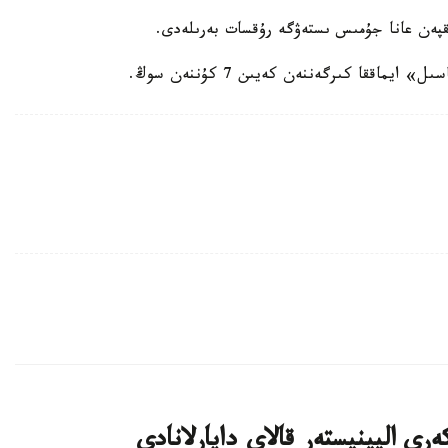
ري الپينيستەر قالاي دايارلانادى