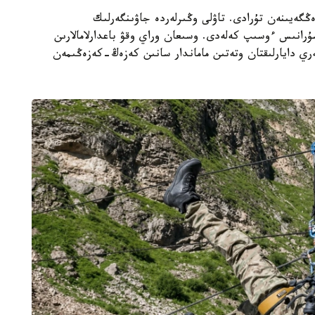
ەڭگەيىنەن تۇرادى. تاۋلى وڭىرلەردە جاۋىنگەرلىك
 سۇرانىس ءوسىپ كەلەدى. وسىعان وراي وقۋ باعدارلامالارىن
ري دايارلىقتان وتەتىن ماماندار سانىن كەزەڭ-كەزەڭىمەن