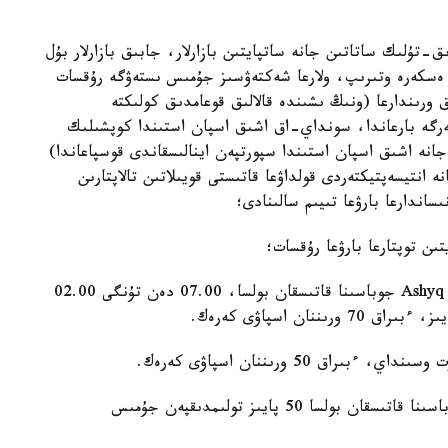
تۇلىك ساتاتىن جانە ساتپايتىن بازارلار، جابىق بازارلار بۇل
ن ەسكەرە وتىرىپ، ولارعا شەكتەۋسىز جۇمىس ىستەۋگە رۇقسات
ورىندارعا (ونىڭ ىشىندە قالالىق قوعامدىق كولىكتە
ەرگە بارعاندا، سونداي-اق اشىق اسپان استىندا كوپشىلىك
دەيىنگى بالالاردى جانە اشىق اسپان استىندا سپورتپەن اينالىسقاندى قوسپاعاندا)
نە انتيسەپتيكتەردى قولداۋعا قاتىستى قويىلاتىن تالاپتارىن
ساندارعا بارۋعا تىيىم سالىنادى؛
قوعامدىق تاماقتانۋ ورىندارى بويىنشا - ەگەر مەكەمە Ashyq جوباسىنا قاتىسقان بولسا، 07.00 دەن تۇنگى 02.00
كينوتەاتر، تەاترلار مەن كونسەرت زالدارى Ashyq جوباسىنا قاتىسقان بولسا 50 پايىز تولىمدىقپەن جۇمىس