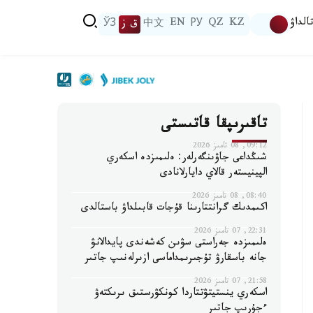
الداۋ
KZ
QZ
РУ
EN
中文
ق ز
ЎЗ
تاقىرىپقا قاتىستى
09:12, 08 تامىز 2026
شىڭداعى جاۋىنگەرلەر: ەلىمىزدە اسكەري
الپينيستەر قالاي دايارلانادى
08:40, 08 تامىز 2026
اكىمدىك گرانتتارىنا قۇجات قابىلداۋ باستالدى
22:31, 07 تامىز 2026
ەلىمىزدە جەراستى سۋىن كەشەندى پايدالانۋ
جانە باسقارۋ تۇجىرىمداماسى ازىرلەنىپ جاتىر
21:58, 07 تامىز 2026
اسكەري ينستيتۋتتاردا كونكۋرستىق ىرىكتەۋ
ءجۇرىپ جاتىر