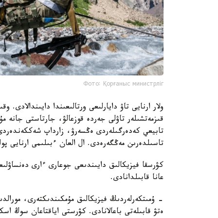
Фото: Қорғаныс министрліг
ولار ارنايى تاۋ دايارلىعى ورتالىعىندا دايىندالادى. 
قىزمەتشىلەر تاۋلى جەردە قوزعالۋ، جارتاستى جانە مۇ
تابيعي كەدەرگىلەردى ەڭسەرۋ، زارداپ شەككەندەردى 
تاسىلدەرىن مەڭگەرەدى. ال العان ءبىلىمى ارنايى پول
كۋرسقا فيزيكالىق دايىندىعى جوعارى ءارى دەنساۋلىع
عانا قابىلدانادى.
- ۇمىتكەرلەردىڭ فيزيكالىق مۇمكىندىكتەرى، مورالدى
ەتۋ قابىلەتى باعالانادى. كۋرستى اياقتاعان سوڭ اسكە