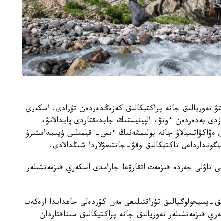
وقىتۋ تەوريالىق جانە پراكتيكالىق كەزەڭدەردەن تۇرادى. اسكەري
زدى بەدەردەن ءوتۋ، الپينيستىك جابدىقتاردى پايدالانۋ،
ەۆاكۋاتسيالاۋ جانە بولىمشەنىڭ ءىس- قيمىلىن ۇيىمداستىرۋ
يگوندارداعى تاكتيكالىق وقۋ-جاتتىعۋلاردا شىڭدالادى.
ى تاۋلى جەردە قىزمەت اتقارۋعا جارامدى اسكەري قىزمەتشىلەر
ق-پسيحولوگيالىق تۇراقتىلىعى مەن كۇردەلى جاعدايدا ارەكەت
ري قىزمەتشىلەر تەوريالىق جانە پراكتيكالىق سىناقتاردان