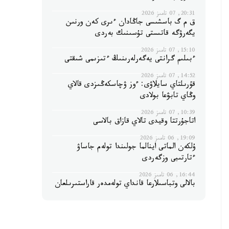
20:31, 07 تامىز 2026
ق م گ باسشىسى جاڭادان ءىرى كەن ورنىن
يگەرۋگە قاتىستى تۇسىنىك بەردى
15:10, 07 تامىز 2026
ءبىلىم گرانتى يەگەرلەرىنىڭ ءتىزىمى شىقتى
14:52, 07 تامىز 2026
قۇرىلتاي سايلاۋى: ءوز ۋچاسكەڭىزدى قالاي
وڭاي تابۋعا بولادى
10:39, 07 تامىز 2026
اتاجۇرتتا وقيدى تالاي قازاق بالاسى
19:09, 06 تامىز 2026
ۇلكەن الماتى اينالما جولىندا تولەم جاساۋ
ءتارتىبى وزگەردى
16:44, 06 تامىز 2026
بالالى وتباسىلارعا قانداي تولەمدەر قاراستىرىلعان