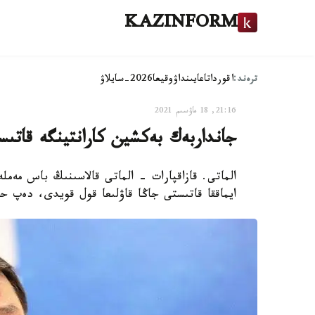
KAZINFORM
ترەند:
اقوردا
تاعايىنداۋ
وقيعا
2026-سايلاۋ
21:16, 18 ماۋسىم 2021
جانداربەك بەكشين كارانتينگە قاتىس
الماتى. قازاقپارات - الماتى قالاسىنىڭ باس مە
ايماققا قاتىستى جاڭا قاۋلىعا قول قويدى، دەپ حا