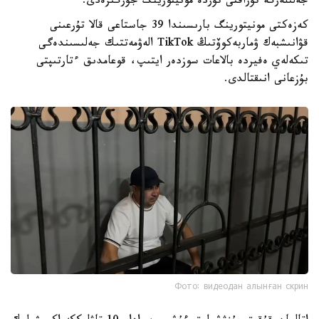
جەلىلەرگە تۇراقتى تۇردە مونيتورينگ جۇرگىزەدى.
كەزەكتى مونيتورينگ بارىسىندا 39 جاستاعى قالا تۇرعىنى
قۋانىشبەك ۋماربەكوۆتىڭ TikTok الەۋمەتتىك جەلىسىندەگى
تىكەلەي ەفيردە بالاعات سوزدەر ايتىپ، قوعامدىق ءتارتىپتى
بۇزعانى انىقتالدى.
Фото: видеодан алынған скрин