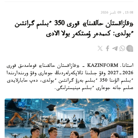
15:08, 09 تامىز 2026
«قازاقستان حالقىنا» قورى 350 ءبىلىم گرانتىن
ءبولدى: كىمدەر ۇمىتكەر بولا الادى
استانا. KAZINFORM - «قازاقستان حالقىنا» قوعامدىق قورى
2026-2027 وقۋ جىلىنا تالاپكەرلەردىڭ جوعارى وقۋ ورىندارىندا
ءبىلىم الۋىنا 350 ءبىلىم بەرۋ گرانتىن ءبولدى، دەپ حابارلايدى
عىلىم جانە جوعارى ءبىلىم مينيسترلىگى.