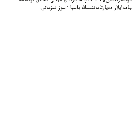
سوندىرىلگەن»، - دەپ حابارلادى الماتى قالالىق توتەنشە
جاعدايلار دەپارتامەنتىنىڭ باسپا ءسوز قىزمەتى.