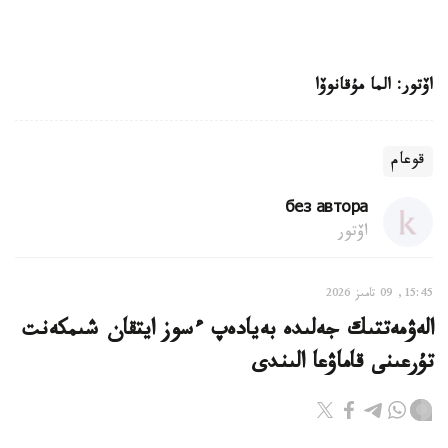
اۆتور: الما مۇقانوۆا
قوعام
без автора
اۆتور
15:45, 09 تامىز 2026
الەۋمەتتىك جەلىدە بەيادەپ ءسوز ايتقان شىمكەنت
تۇرعىنى قاماۋعا الىندى