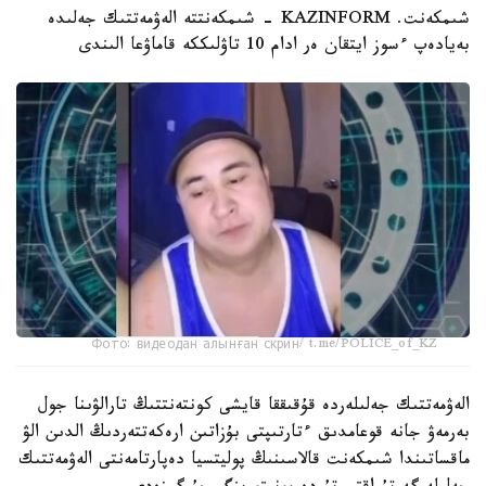
شىمكەنت. KAZINFORM - شىمكەنتتە الەۋمەتتىك جەلىدە
بەيادەپ ءسوز ايتقان ەر ادام 10 تاۋلىككە قاماۋعا الىندى
Фото: видеодан алынған скрин/ t.me/POLICE_of_KZ
الەۋمەتتىك جەلىلەردە قۇقىققا قايشى كونتەنتتىڭ تارالۋىنا جول
بەرمەۋ جانە قوعامدىق ءتارتىپتى بۇزاتىن ارەكەتتەردىڭ الدىن الۋ
ماقساتىندا شىمكەنت قالاسىنىڭ پوليتسيا دەپارتامەنتى الەۋمەتتىك