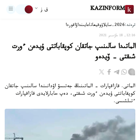
KAZINFORM
ق ز
ترەند:
2026-سايلاۋ
وقيعا
تاعايىنداۋ
اقوردا
12:16, 18 ماۋسىم 2021
الماتىدا سالىنىپ جاتقان كوپقاباتتى ۇيدەن ءورت
شىقتى - ۆيدەو
الماتى. قازاقپارات - الماتىنىڭ جەتىسۋ اۋدانىندا سالىنىپ جاتقان
كوپقاباتتى ۇيدەن ءورت شىقتى، دەپ حابارلايدى قازاقپارات
ءتىلشىسى.