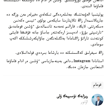
اتالعان قۇقىق بۇزۋشىلىق ءۇشىن ەر ادام 10 تاۋلىككە اكىمشىلىك
قاماۋعا الىندى.
پوليتسيا الەۋمەتتىك جەلىلەردەگى تىكەلەي ەفيرلەر مەن وزگە دە
جاريالانىمدار زاڭ تالاپتارىنا سايكەس بولۋى ءتيىس ەكەنىن
ەسكەرتتى. لايك، قارالىم نەمەسە تانىمالدىق ءۇشىن قوعامدىق
ءتارتىپتى بۇزۋ، ادەپسىز ارەكەتتەر جاساۋ جانە قۇقىققا قايشى
كونتەنت تاراتۋ زاڭنامادا بەلگىلەنگەن جاۋاپكەرشىلىككە اكەپ
سوعادى.
زاڭ سيفرلىق كەڭىستىكتە دە بارشاعا بىردەي قولدانىلادى.
استانادا Instagram-داعى بەينەجازباسى ءۇشىن ەر ادام قاماۋعا
الىنعانىن جازعان ەدىك.
قوعام
ريزابەك نۇسىپبەك ۇلى
اۆتور