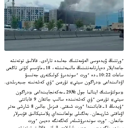
ءورتتىڭ ۆيدەوسى الەۋمەتتىك جەلىدە تارادى. قالالىق توتەنشە
جاعدايلار دەپارتامەنتىنىڭ مالىمەتىنشە، 18-ماۋسىم كۇنى تاڭعى
ساعات 10:22-دە ءورت ءسوندىرۋ كولىكتەرى جەتىسۋ
اۋدانىنداعى «دراگون سيتي» تۇرعىن ءۇي كەشەنىنە جىبەرىلدى.
«سولتۇستىك اينالما جول №29-مەكەنجايىنداعى «دراگون
سيتي» تۇرعىن ءۇي كەشەنىندە سالىپ جاتقان 9 قاباتتى
ءۇيدىڭ 1-قاباتىندا ءورت شىقتى. قىزىل جالىن 8 شارشى مەتر
اۋماقتى شارپىعان. بەلگىلى بولعانىنداي پلاستيكالىق قۇبىرلار
جانعان. ءورت سوندىرۋشىلەر كەلگەنگە دەيىن ءورت