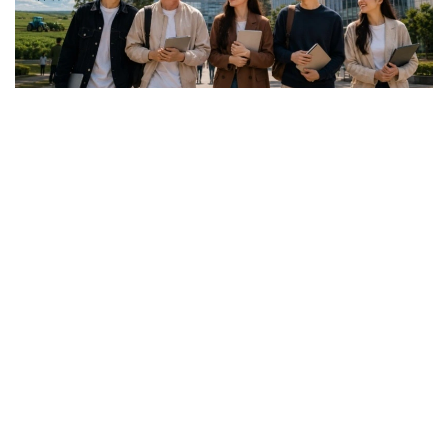
Коллаж: Kazinform / ИИ
گرانتقا اۋىلدىق ەلدى مەكەندەردەگى، شاعىن جانە
مونوقالالارداعى مەكتەپتەردىڭ 25 جاسقا دەيىنگى تۇلەكتەرى
ۇمىتكەر بولا الادى.
باعدارلاما جەتىم بالالار مەن كامەلەتكە تولعانعا دەيىن اتا-
اناسىنىڭ قامقورلىعىنسىز قالعان ازاماتتارعا، مۇگەدەكتىگى بار
تۇلعالارعا، سونداي-اق مۇگەدەكتىگى بار بالالاردى تاربيەلەپ
وتىرعان وتباسىلاردىڭ بالالارى مەن اتا-اناسىنىڭ مۇگەدەكتىگى
بار تالاپكەرلەرگە ارنالعان.
- ءبىلىم بەرۋ گرانتىنىڭ يەگەرلەرىنە وقۋ اقىسى جىلىنا 1
ميلليون تەڭگەگە دەيىن تولەنەدى. سونىمەن قاتار وقۋ
كەزەڭىندە اي سايىن 60 مىڭ تەڭگە كولەمىندە شاكىرتاقى