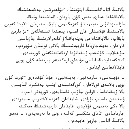
بالانىڭ اتا-اناسىنىڭ ايتۋىنشا، ءبۇلدىرشىن جەكەمەنشىك
بالاباقشاعا نەبارى بەس كۇن بارعان. العاشىندا ونىڭ
مازاسىزدانۋىن بەيىمدەلۋ كەزەڭىمەن بايلانىستىرعان. الايدا كەيىن
بالاسىنىڭ قۇلاعىنان قان اعىپ، يىعىندا تىستەلگەن ءىز بارىن
بايقاپ، بالاباقشاداعى بەينەباقىلاۋ كامەرالارىنىڭ جازباسىن
قاراعان. بەينەجازبادا تاربيەشىنىڭ بالانى قولىنان سۇيرەپ،
جۇلقىلاپ، كۇشتەپ ۇيىقتاتۋعا ارەكەتتەنگەنى كورىنەدى.
كىشكەنتايدىڭ اناسى مۇنداي ارەكەتتەر بىرنەشە كۇن بويى
قايتالانعانىن ايتادى.
- دۇيسەنبى، سارسەنبى، بەيسەنبى، جۇما كۇندەرى ءتورت كۇن
بويى بالامدى قورلاعان. كورگەنىمدى ايتىپ جەتكىزە المايمىن.
بالا ۇيىقتاماسا، قولىن جاۋىپ تاستايدى. كورپەنى الىپ،
ۇستىنەن باسىپ تۇرادى. شايقاعان كەزدە لاقتىرىپ جىبەرەدى.
بالا ەكى بەتىمەن قۇلايدى. قايتادان تاربيەشىنىڭ ەتەگىنە
جارماسادى. تاماق ىشكىسى كەلسە، ونى دا بەرمەيدى، - دەدى
بالانىڭ اناسى جازيرا عابيدەن.