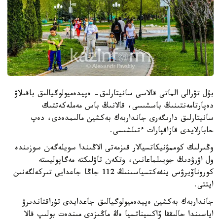
بۇل تۋرالى الماتى قالاسى سانيتارلىق- ەپيدەميولوگيالىق باقىلاۋ
دەپارتامەنتىنىڭ باسشىسى، قالانىڭ باس مەملەكەتتىك
سانيتارلىق دارىگەرى جانداربەك بەكشين مالىمدەدى، دەپ
حابارلايدى قازاقپارات ءتىلشىسى.
وڭىرلىك كوممۋنيكاتسيالار قىزمەتى الاڭىندا سويلەگەن سوزىندە
ول اۋرۋدىڭ جويىلماعانىن، وتكەن تاۋلىكتە مەگاپوليستە
كوروناۆيرۋس ينفەكتسياسىنىڭ 112 جاڭا جاعدايى تىركەلگەنىن
ايتتى.
جانداربەك بەكشين ەپيدەميولوگيالىق جاعدايدى تۇراقتاندىرۋ
اياسىندا حالىققا ۆاكسيناتسيا ەڭ ماڭىزدى مىندەت بولىپ قالا