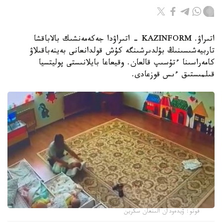
اتىراۋ. KAZINFORM - اتىراۋدا جەكەمەنشىك بالاباقشا
تاربيەشىسىنىڭ بۇلدىرشىنگە كۇش قولدانعانى بەينەباقىلاۋ
كامەراسىنا ءتۇسىپ قالعان. وقيعاعا بايلانىستى پوليتسيا
قىلمىستىق ءىس قوزعادى.
فوتو: ۆيدەودان الىنعان سكرين