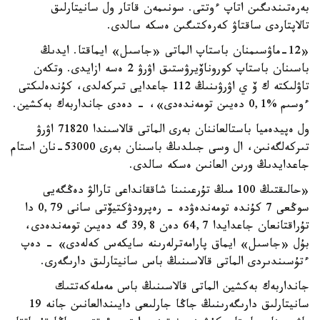
بەرەتىندىگىن اتاپ ءوتتى. سونىمەن قاتار ول سانيتارلىق
تالاپتاردى ساقتاۋ كەرەكتىگىن ەسكە سالدى.
«12-ماۋسىمنان باستاپ الماتى «جاسىل» ايماقتا. ايدىڭ
باسىنان باستاپ كوروناۆيرۋستىق اۋرۋ 2 ەسە ازايدى. وتكەن
تاۋلىكتە ك ۆ ي اۋرۋىنىڭ 112 جاعدايى تىركەلدى، كۇندەلىكتى
ءوسىم %0,1 دەيىن تومەندەدى»، - دەدى جانداربەك بەكشين.
ول ەپيدەميا باستالعاننان بەرى الماتى قالاسىندا 71820 اۋرۋ
تىركەلگەنىن، ال وسى جىلدىڭ باسىنان بەرى 53000-نان استام
جاعدايدىڭ ورىن العانىن ەسكە سالدى.
«حالىقتىڭ 100 مىڭ تۇرعىنىنا شاققانداعى تارالۋ دەڭگەيى
سوڭعى 7 كۇندە تومەندەۋدە - رەپرودۋكتيۆتى سانى 0,79 دا
تۇراقتانعان جاعدايدا 64,7 دەن 39,8 گە دەيىن تومەندەدى،
بۇل «جاسىل» ايماق پارامەترلەرىنە سايكەس كەلەدى» - دەپ
ءتۇسىندىردى الماتى قالاسىنىڭ باس سانيتارلىق دارىگەرى.
جانداربەك بەكشين الماتى قالاسىنىڭ باس مەملەكەتتىك
سانيتارلىق دارىگەرىنىڭ جاڭا جارلىعى دايىندالعانىن جانە 19