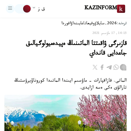
KAZINFORM
ق ز
ترەند:
2026-سايلاۋ
وقيعا
تاعايىنداۋ
اقوردا
14:15, 17 ماۋسىم 2021
قازىرگى ۋاقىتتا الماتىنىڭ ەپيدەميولوگيالىق
جاعدايى قانداي
الماتى. قازاقپارات - ماۋسىم ايىندا الماتىدا كوروناۆيرۋستىڭ
تارالۋى ەكى ەسە ازايدى.