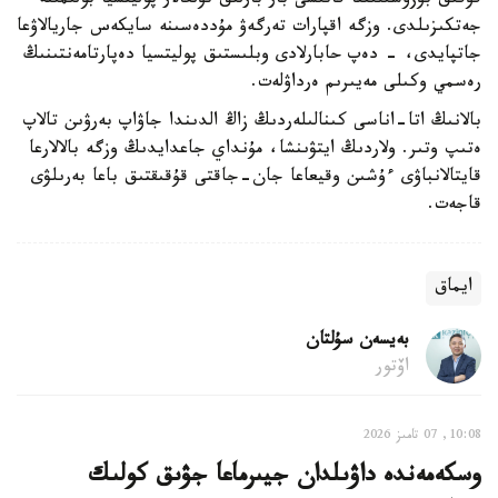
قۇقىق بۇزۋشىلىققا قاتىسى بار بارلىق تۇلعالار پوليتسيا بولىمىنە
جەتكىزىلدى. وزگە اقپارات تەرگەۋ مۇددەسىنە سايكەس جاريالاۋعا
جاتپايدى، - دەپ حابارلادى وبلىستىق پوليتسيا دەپارتامەنتىنىڭ
رەسمي وكىلى مەيىرىم ەرداۋلەت.
بالانىڭ اتا-اناسى كىنالىلەردىڭ زاڭ الدىندا جاۋاپ بەرۋىن تالاپ
ەتىپ وتىر. ولاردىڭ ايتۋىنشا، مۇنداي جاعدايدىڭ وزگە بالالارعا
قايتالانباۋى ءۇشىن وقيعاعا جان-جاقتى قۇقىقتىق باعا بەرىلۋى
قاجەت.
ايماق
بەيسەن سۇلتان
اۆتور
10:08, 07 تامىز 2026
وسكەمەندە داۋىلدان جيىرماعا جۋىق كولىك