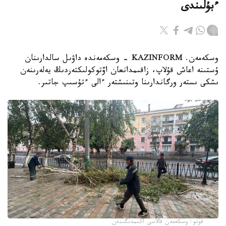
ءبۇلىندى
وسكەمەن. KAZINFORM - وسكەمەندە داۋىل سالدارىنان
ۇستىنە اعاش قۇلاپ، زاقىمدانعان اۆتوكولىكتەردىڭ يەلەرىنەن
ىشكى ىستەر ورگاندارىنا وتىنىشتەر ءالى ءتۇسىپ جاتىر.
فوتو: وسكەمەن قالاسى اكىمدىگىنەن