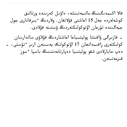
قالا اكىمدىگىنىڭ مالىمەتىنشە، داۋىل كەزىندە ورتالىق
كوشەلەردە جەل 15 اعاشتى قۇلاتقان. ولاردىڭ ءبىرقاتارى جول
جيەگىندە تۇرعان اۆتوكولىكتەردىڭ ۇستىنە قۇلادى.
- قازىرگى ۋاقىتتا پوليتسياعا اعاشتاردىڭ قۇلاۋى سالدارىنان
كولىكتەرى زاقىمدانعان 17 اۆتوكولىك يەسىنەن ارىز ءتۇستى، -
دەپ حابارلادى شقو پوليتسيا دەپارتامەنتىنىڭ باسپا ءسوز
قىزمەتىنەن.
پوليتسياعا ءالى بارلىق زارداپ شەككەن كولىك يەلەرى جۇگىنىپ
ۇلگەرمەگەن بولۋى دا مۇمكىن.