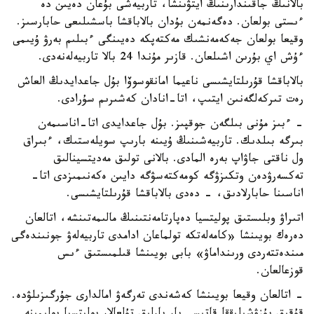
بالانىڭ جاقىندارىنىڭ ايتۋىنشا، تاربيەشى بۇعان دەيىن دە
ءىستى بولعان. دەگەنمەن بۇدان بالاباقشا باسشىلىعى حابارسىز.
وقيعا بولعان جەكەمەنشىك مەكتەپكە دەيىنگى ءبىلىم بەرۋ ۇيىمى
ءۇش اي بۇرىن اشىلعان. قازىر مۇندا 24 بالا تاربيەلەنەدى.
بالاباقشا قۇرىلتايشىسى ناعيما امانقوسوۆا بۇل جاعدايدىڭ العاش
رەت تىركەلگەنىن ايتىپ، اتا-انادان كەشىرىم سۇرادى.
- ءبىز مۇنى بىلگەن جوقپىز. بۇل جاعدايدى اتا-اناسىمەن
بىرگە بىلدىك. تاربيەشىنىڭ ۇيىنە بارىپ سويلەستىك، ءبىراق
ول ناقتى جاۋاپ بەرە المادى. بالانى تولىق مەديتسينالىق
تەكسەرۋدەن وتكىزۋگە كومەكتەسۋگە دايىن ەكەنىمىزدى اتا-
اناسىنا حابارلادىق، - دەدى بالاباقشا قۇرىلتايشىسى.
اتىراۋ وبلىستىق پوليتسيا دەپارتامەنتىنىڭ مالىمەتىنشە، اتالعان
دەرەك بويىنشا «كامەلەتكە تولماعان ادامدى تاربيەلەۋ جونىندەگى
مىندەتتەردى ورىنداماۋ» بابى بويىنشا قىلمىستىق ءىس
قوزعالعان.
- اتالعان وقيعا بويىنشا كەشەندى تەرگەۋ امالدارى جۇرگىزىلۋدە.