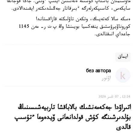
ماۋسىمنان باستاپ كۇشىنە ەنەتىنىن ايتىپ ءوتتى. جاڭا قۇجاتقا
سايكەس، كاسىپكەرلەرگە ءبىرقاتار جەڭىلدىكتەر ايقىندالادى.
ەسكە سالا كەتەيىك، وتكەن تاۋلىكتە قازاقستاندا
كوروناۆيرۋستىق ينفەكسيا بويىنشا وڭ پ ت ر- مەن 1145
جاعداي انىقتالدى.
ايماق
без автора
اۆتور
12:24, 07 تامىز 2026
اتىراۋدا جەكەمەنشىك بالاباقشا تاربيەشىسىنىڭ
بۇلدىرشىنگە كۇش قولدانعانى ۆيدەوعا ءتۇسىپ
قالدى