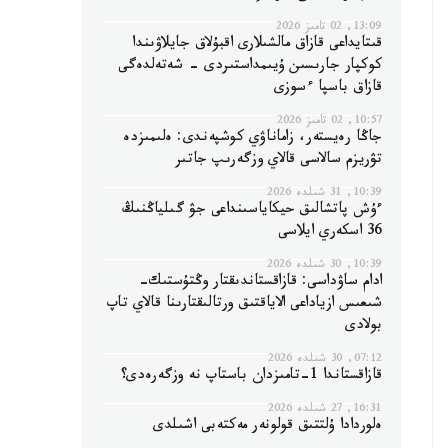
13:09, 02 تامىز 2026
قىتايداعى قازاق مالشىلارى اقبۇلاق جايلاۋىندا
كوكپار جارىسىن ۇيىمداستىردى - شەتەلدەگى
قازاق باسپا ءسوزى
10:57, 02 تامىز 2026
جاڭا رەيستەر، زاماناۋي كوشپەندى: ەلىمىزدە
تۋريزم سالاسى قالاي وزگەرىپ جاتىر
10:39, 31 شىلدە 2026
ءۇش پاتشالىق حيكاياسىنداعى جۋ گىلياڭنىڭ
36 اسكەري ايلاسى
10:39, 30 شىلدە 2026
ادام ساۋداسى: قازاقستاندىقتار وڭتۇستىك-
شىعىس ازياداعى الاياقتىق ورتالىقتارىنا قالاي تاپ
بولادى
07:12, 30 شىلدە 2026
قازاقستاندا 1-تامىزدان باستاپ نە وزگەرەدى؟
16:31, 27 شىلدە 2026
ەلوردادا ۇلتتىق قولونەر مەكتەبى اشىلدى