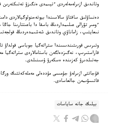
وتاندىق ازىرلەمەلەردى ءتيىمدى ەنگىزۋ تەتىكتەرىن قال
دەنساۋلىق ساقتاۋ سالاسىندا بيوتەحنولوگيالاردى دامى
ءومىر تۋرالى عىلىمداردىڭ باسقا دا باعىتتارىنا جاڭا
نىعايتىپ، زاماناۋي وتاندىق شەشىمدەردىڭ قولجەتىمدى
وتىرىس قورىتىندىسىندا ستراتەگيا جوباسى قولداۋ تاپ
قاراستىرىپ، نەگىزدەلگەن باستامالاردى ستراتەگيا
جەتىلدىرۋ كەزىندە ەسكەرۋ ۇسىنىلدى.
قۇجاتتى ازىرلەۋ جۇمىسى مۇددەلى مەملەكەتتىك ورگان
قاتىسۋىمەن جالعاسادى.
بيلىك جانە ساياسات