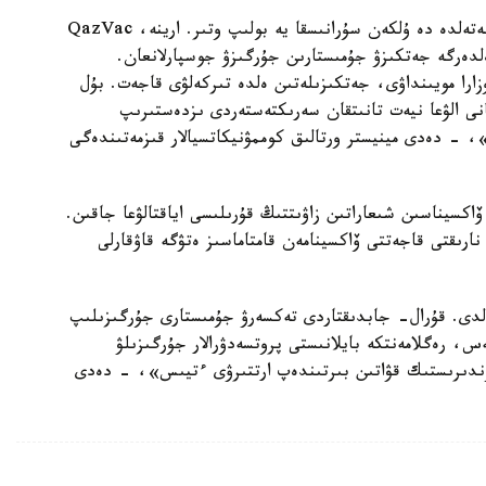
«شىنىمەن دە قازاقستاندىق ۆاكسينا ەلىمىزدە دە، شەتەلدە دە ۇلكەن سۇرانىسقا يە بولىپ وتىر. ارينە، QazVac
ەلدەرگە جەتكىزۋ جۇمىستارىن جۇرگىزۋ جوسپارلانعان.
زارا مويىنداۋى، جەتكىزىلەتىن ەلدە تىركەلۋى قاجەت. بۇل
انى الۋعا نيەت تانىتقان سەرىكتەستەردى ىزدەستىرىپ
، - دەدى مينيستر ورتالىق كوممۋنيكاتسيالار قىزمەتىندەگى
نىڭ اتاپ وتۋىنشە، جامبىل وبلىسىنداعى QazVac ۆاكسيناسىن شىعاراتىن زاۋىتتىڭ قۇرىلىسى اياقتالۋعا جاقىن.
رىقتى قاجەتتى ۆاكسينامەن قامتاماسىز ەتۋگە قاۋقارلى
لدى. قۇرال- جابدىقتاردى تەكسەرۋ جۇمىستارى جۇرگىزىلىپ
س، رەگلامەنتكە بايلانىستى پروتسەدۋرالار جۇرگىزىلۋ
ندىرىستىك قۋاتىن بىرتىندەپ ارتتىرۋى ءتيىس»، - دەدى