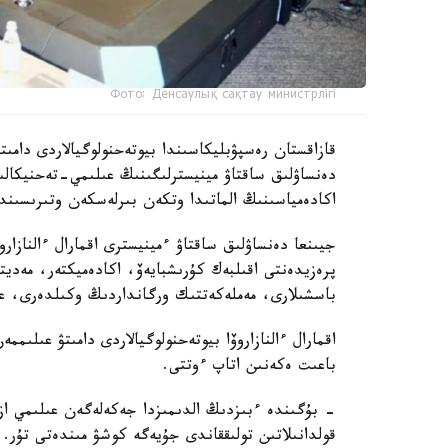
Фото: Денсаулық сақтау министрлігі
دەنساۋلىق ساقتاۋ مينيسترلىگىنىڭ عىلىمي-تەحنيكال
اكادەمياسىنىڭ الماتىدا وتكەن بىرلەسكەن وتىرىسىندا 
جيىنعا دەنساۋلىق ساقتاۋ ءمينيسترى اقمارال ءالنازار
پرەزيدەنتى اقىلبەك كۇرىشبايەۆ، اكادەميكتەر، مەدي
باسشىلارى، مەملەكەتتىك ورگانداردىڭ وكىلدەرى، عال
اقمارال ءالنازاروۆا بيوتەحنولوگيالاردى دامىتۋ عىلى
باعىت ەكەنىن اتاپ ءوتتى.
- بۇگىندە ءبىزدىڭ الدىمىزدا جەكەلەگەن عىلىمي ازىر
قولدانىلاتىن تولىققاندى جۇيەگە كوشۋ مىندەتى تۇر.