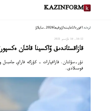
KAZINFORM
ترەند:
اقوردا
تاعايىنداۋ
وقيعا
2026-سايلاۋ
16:12, 16 ماۋسىم 2021
قازاقستاندىق ۆاكسينا قاشان ەكسپور
قوسىلادى.