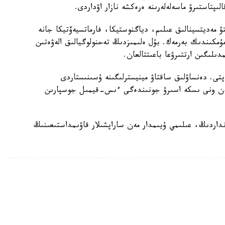
ىپتاستىرۋ ماسەلەلەرىنە ەرەكشە نازار اۋداردى.
تۋ مەديتسينالىق عىلىم، دياگنوستيكا، فارماتسيەۆتيكا جانە
 مۇمكىندىك بەرمەك. بۇل ەلىمىزدىڭ تەحنولوگيالىق الەۋەتىن
لىگىن ارتتىرۋعا باعىتتالعان.
تى. دەنساۋلىق ساقتاۋ مينيسترلىگىنە ۇسىنىستاردى
 مەن ونى ىسكە اسىرۋ جونىندەگى ءىس-قيمىل جوسپارىن
داردىڭ، عىلىمي ۇيىمدار مەن ساراپشىلار قاۋىمداستىعىنىڭ