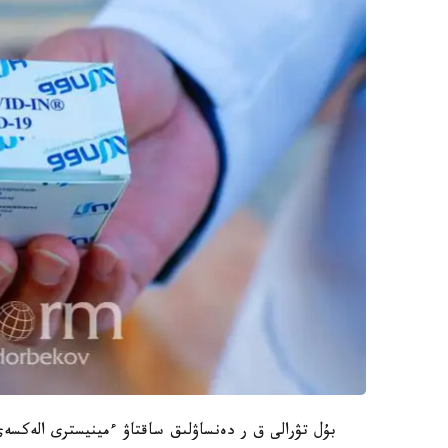
بۇل تۋرالى ق ر دەنساۋلىق ساقتاۋ ءمينيسترى الەكسە