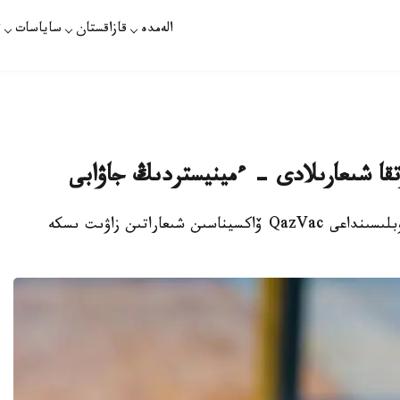
الەمدە
قازاقستان
ساياسات
ت
تقا شىعارىلادى - ءمينيستردىڭ جاۋابى
نۇر-سۇلتان. قازاقپارات - كۇزگە قاراي جامبىل وبلىسىنداعى QazVac ۆاكسيناسىن شىعاراتىن زاۋىت ىسكە