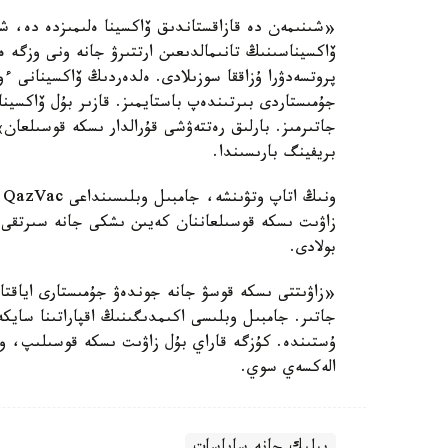
ۆاكسيناسىنىڭ تانىمالدىعىن ارتتىرۋ جانە ونى وزگە 
پروتسەدۋرا ۇزاققا سوزىلادى. ەلدەردىڭ ۆاكسينانى ءو
جۇمىستاردى بىرتىندەپ باستايمىز. قازىر بۇل ۆاكسين
جاتىرمىز. بارلىق رەتتەۋشى قۇرالدار ىسكە قوسىلعان»
بريفينگ بارىسىندا.
و
زاۋىت ىسكە قوسىلعاننان كەيىن ىشكى جانە سىرتقى نا
بولادى.
«زاۋىتتى ىسكە قوسۋ جانە جوندەۋ جۇمىستارى اياقتا
جاتىر. جامبىل وبلىسى اكىمدىگىنىڭ اقپاراتىنا سايكە
ۇستىندە. كۇزگە قاراي بۇل زاۋىت ىسكە قوسىلىپ، و
الەكسەي سوي.