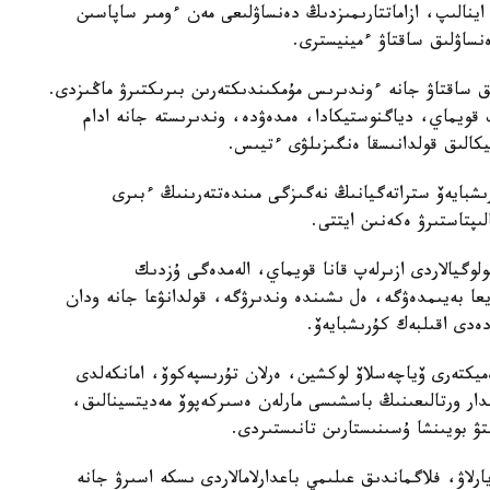
ا اينالىپ، ازاماتتارىمىزدىڭ دەنساۋلىعى مەن ءومىر ساپاسىن
ساۋلىق ساقتاۋ ءمينيسترى.
ىق ساقتاۋ جانە ءوندىرىس مۇمكىندىكتەرىن بىرىكتىرۋ ماڭىزدى.
ىپ قويماي، دياگنوستيكادا، ەمدەۋدە، وندىرىستە جانە ادام
تيكالىق قولدانىسقا ەنگىزىلۋى ءتيىس.
رىشبايەۆ ستراتەگيانىڭ نەگىزگى مىندەتتەرىنىڭ ءبىرى
ىپتاستىرۋ ەكەنىن ايتتى.
وگيالاردى ازىرلەپ قانا قويماي، الەمدەگى ۇزدىك
ا بەيىمدەۋگە، ەل ىشىندە وندىرۋگە، قولدانۋعا جانە ودان
ەدى اقىلبەك كۇرىشبايەۆ.
ەميكتەرى ۆياچەسلاۆ لوكشين، ەرلان تۇرىسپەكوۆ، امانكەلدى
مدار ورتالىعىنىڭ باسشىسى مارلەن ەسىركەپوۆ مەديتسينالىق،
تۋ بويىنشا ۇسىنىستارىن تانىستىردى.
يارلاۋ، فلاگماندىق عىلىمي باعدارلامالاردى ىسكە اسىرۋ جانە