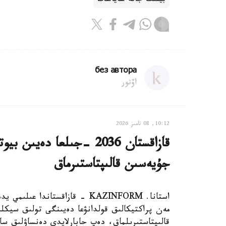
بيلىك جانە ساياسات
без автора
اۆتور
10:12, 08 تامىز 2026
قازاقستان 2036 -جىلعا دە
جۇيەسىن قالىپتاستىرماق
استانا. KAZINFORM - قازاقستاند
مەن پراكتيكالىق قولدانۋعا دەيىنگى تولىق سيكلد
قالىپتاستىرىلماق، دەپ حابارلايدى دەنساۋلىق سا