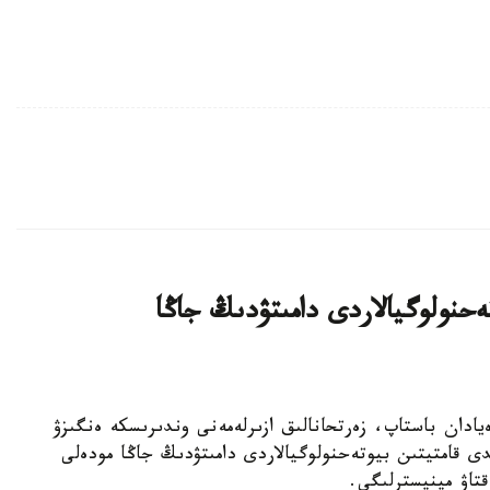
يىن بيوتەحنولوگيالاردى دامىتۋدىڭ جاڭا
ا عىلىمي يدەيادان باستاپ، زەرتحانالىق ازىرلەمەنى وندىرىسكە ەنگىزۋ
ى قامتيتىن بيوتەحنولوگيالاردى دامىتۋدىڭ جاڭا مودەلى
قتاۋ مينيسترلىگى.