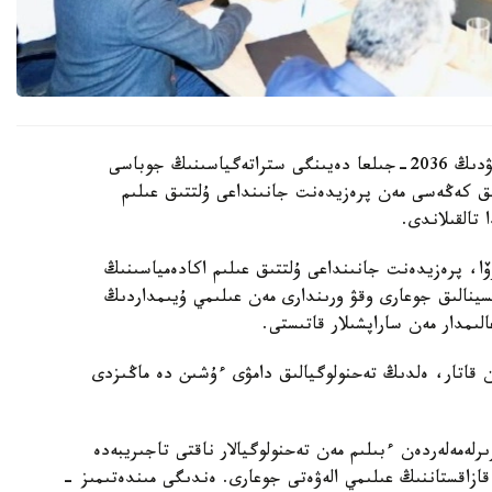
قازاقستان رەسپۋبليكاسىندا بيوتەحنولوگيالاردى دامىتۋدىڭ 2036-جىلعا دەيىنگى ستراتەگياسىنىڭ جوباسى
ىق كەڭەسى مەن پرەزيدەنت جانىنداعى ۇلتتىق عىلىم
تالقىلاندى.
وۆا، پرەزيدەنت جانىنداعى ۇلتتىق عىلىم اكادەمياسىنىڭ
تسينالىق جوعارى وقۋ ورىندارى مەن عىلىمي ۇيىمداردىڭ
ىمدار مەن ساراپشىلار قاتىستى.
ممەن قاتار، ەلدىڭ تەحنولوگيالىق دامۋى ءۇشىن دە ماڭىزدى
لەمەلەردەن ءبىلىم مەن تەحنولوگيالار ناقتى تاجىريبەدە
 قازاقستاننىڭ عىلىمي الەۋەتى جوعارى. ەندىگى مىندەتىمىز -