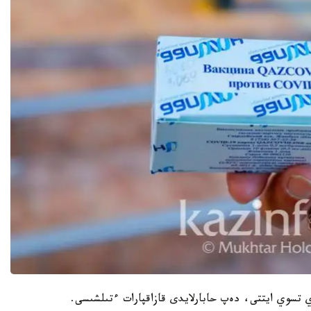
ي تسوي ايتتى، دەپ حابارلايدى قازاقپارات ءتىلشىسى.