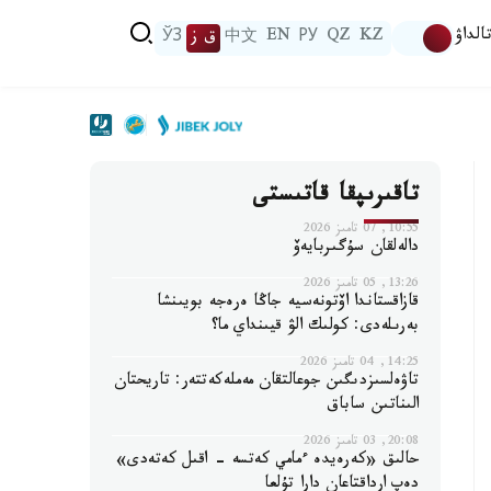
الداۋ
KZ
QZ
РУ
EN
中文
ق ز
ЎЗ
تاقىرىپقا قاتىستى
10:55, 07 تامىز 2026
دالەلقان سۇگىربايەۆ
13:26, 05 تامىز 2026
قازاقستاندا اۆتونەسيە جاڭا ەرەجە بويىنشا
بەرىلەدى: كولىك الۋ قيىنداي ما؟
14:25, 04 تامىز 2026
تاۋەلسىزدىگىن جوعالتقان مەملەكەتتەر: تاريحتان
الىناتىن ساباق
20:08, 03 تامىز 2026
حالىق «كەرەيدە ءمامي كەتسە - اقىل كەتەدى»
دەپ ارداقتاعان دارا تۇلعا