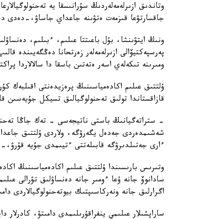
وتاندىق ازىرلەمەلەردىڭ سۇرانىسقا يە تەحنولوگيالارع
جاقسارتۋعا قىزمەت ەتۋىنە جاعداي جاساۋ،-دەدى دەن
ونىڭ ايتۋىنشا، بۇل باعىتتا عىلىم، ءبىلىم، دەنساۋل
پەرسپەكتيۆالى ازىرلەمەلەر زەرتحانا دەڭگەيىندە قال
ومىرىنە تىكەلەي اسەر ەتەتىن باسقا دا سالالاردا پراك
ۇلتتىق عىلىم اكادەمياسىنىڭ پرەزيدەنتى اقىلبەك كۇ
قازاقستاندا تولىق تەحنولوگيالىق تسيكل جۇيەسىن قال
- ستراتەگيانىڭ باستى ناتيجەسى - تەك جاڭا تەحنول
شەشىمدەردى جەدەل يگەرۋگە، ولاردى ۇلتتىق جاعدايع
ءارى جەتىلدىرۋگە قابىلەتتى ءتيىمدى جۇيە قۇرۋ،-د
وتىرىس بارىسىندا ۇلتتىق عىلىم اكادەمياسىنىڭ اكاد
سادانوۆ جانە ۇعا ءومىر جانە دەنساۋلىق تۋرالى عىلى
اگرارلىق جانە ونەركاسىپتىك بيوتەحنولوگيالاردى دامى
ساراپشىلار عىلىمي ينفراقۇرىلىمدى دامىتۋ، كادرلار دا