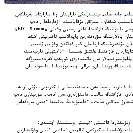
ىلىم جانە عىلىم مينيسترلىگى تاراپىنان وڭ ساراپتاما بەرىلگەن.
سىلىپ شىققان. سىرتقى مۇقاباسىندا اۋدارىلعان دەپ
جازىلعانمەن، اۋدارما ەمەس. 2016 -جىلدان بەرى وسى باسپانىڭ قازاقستانداعى رەسمي وكىلى «EDU Stream»
ن بالالارىنىڭ سۋرەتتەرىن پايدالانىپ تاقىرىپتى اشۋعا
ان بۇلدىرشىنگە ارنالعان كەز كەلگەن وقۋلىق ۇلتتىق
پتاردان قازاقتىڭ ۇلتتىق ۇعىمىنا، ءداستۇرلى تاربيەسىنە
لليۋستراتسيالار مەن ماتىندەردى كوپتەپ كەزدەستىرۋگە
شىسىنىڭ ورىنباسارى ەرالى توعجانوۆتىڭ اتىنا جولداعان
ڭ قاتارىنا پاسحا مەن ماسلەننيتسانى ەنگىزىپتى. مۇنى ارينە،
لادى. قازاقتىڭ سالت- داستۇرلەرى مەن ادەت- عۇرىپتارى دەپ
 شىعارۋ سياقتى سالت- ءداستۇردىڭ جانىندا ءدىني مەرەكەلەر
 وقۋلىقتارعا قاتىستى ءتيىستى ۇسىنىستار ايتىلدى:
باعدارلاماسىنا ەنگىزگەن اتالمىش اعىلشىن ءتىلى وقۋلىقتارىن