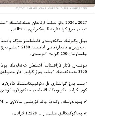
Фото: Ғылым және жоғары білім министрлігі
2026-2027 وقۋ جىلىنا ارنالعان مەملەكەتتىك
ءبىلىم بەرۋ گرانتتارىنىڭ يەگەرلەرى انىقتالدى.
بيىل وڭىرلىك تەڭگەرىمدى قامتاماسىز ەتۋگە باعىتتالعا
«سەرپىن» باعدارلاما
جاستارىنا 2500 گرانت ءبولىندى.
سونىمەن قاتار قازاقستاندا اشىلعان شەتەلدىك جوعارى 
3190 مەملەكەتتىك ءبىلىم بەرۋ گرانتى قاراستىرىلدى.
ءبىلىم بەرۋ گرانتتارى ەل ەكونوميكاسىنىڭ كادرلارع
كوپ گرانت ەكونوميكانىڭ باسىم سەكتورلارى ءۇشىن ماما
✔ ينجەنەرلىك، وڭدەۋ جانە قۇرىلىس سالالارى - 16674 گرانت؛
✔ پەداگوگيكالىق عىلىمدار - 12228 گرانت؛