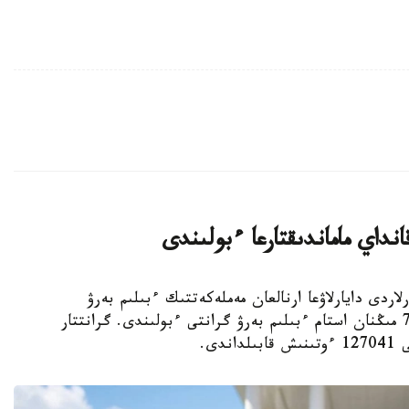
داي ماماندىقتارعا ءبولىندى
لىمدى كادرلاردى دايارلاۋعا ارنالعان مەملەكەتتىك ءبىلىم بەرۋ
تاپسىرىسى شەڭبەرىندە باكالاۆريات دەڭگەيىنە 75 مىڭنان استام ءبىلىم بەرۋ گرانتى ءبولىندى. گرانتتار
دى.