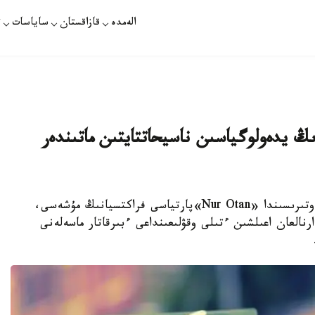
الەمدە
قازاقستان
ساياسات
ت
ڭ يدەولوگياسىن ناسيحاتتايتىن ماتىندەر
نۇر- سۇلتان. قازاقپارات - ءماجىلىستىڭ جالپى وتىرىسىندا «Nur Otan»پارتياسى فراكتسيانىڭ مۇشەسى،
عامبەتوۆا 1-5 -سىنىپتارعا ارنالعان اعىلشىن ءتىلى وقۋلىعىنداعى ءبىرقاتار ماسەلەنى