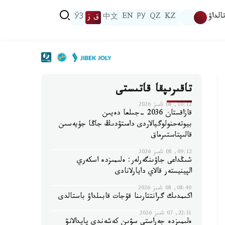
الداۋ
KZ
QZ
РУ
EN
中文
ق ز
ЎЗ
تاقىرىپقا قاتىستى
10:12, 08 تامىز 2026
قازاقستان 2036 -جىلعا دەيىن
بيوتەحنولوگيالاردى دامىتۋدىڭ جاڭا جۇيەسىن
قالىپتاستىرماق
09:12, 08 تامىز 2026
شىڭداعى جاۋىنگەرلەر: ەلىمىزدە اسكەري
الپينيستەر قالاي دايارلانادى
08:40, 08 تامىز 2026
اكىمدىك گرانتتارىنا قۇجات قابىلداۋ باستالدى
22:31, 07 تامىز 2026
ەلىمىزدە جەراستى سۋىن كەشەندى پايدالانۋ