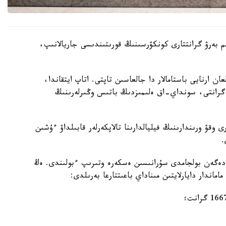
 ءبىلىم بەرۋ گرانتتارى كونكۋرسىنىڭ قورىتىندىسى جاريالانىپ،
ن ارنايى باستامالار دا جالعاسىن تاپتى. اتاپ ايتقاندا،
سى اياسىندا 2180 ءبىلىم بەرۋ گرانتى، سونداي-اق ەلىمىزدىڭ باتىس وڭىرلەرىنىڭ
وقۋ ورىندارىنىڭ فيليالدارىنا تالاپكەرلەر قابىلداۋ ءۇشىن
ا دەگەن بولجامدى سۇرانىسىن ەسكەرە وتىرىپ ءبولىندى. ەڭ
ندار دايارلايتىن مىناداي باعىتتارعا بەرىلدى: