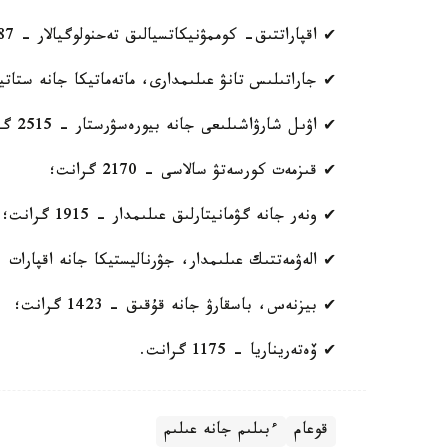
✔ اقپاراتتىق- كوممۋنيكاتسيالىق تەحنولوگيالار - 10387 گرانت؛
✔ جاراتىلىس تانۋ عىلىمدارى، ماتەماتيكا جانە ستاتيستيكا - 8
✔ اۋىل شارۋاشىلىعى جانە بيورەسۋرستار - 2515 گرانت؛
✔ قىزمەت كورسەتۋ سالاسى - 2170 گرانت؛
✔ ونەر جانە گۋمانيتارلىق عىلىمدار - 1915 گرانت؛
✔ الەۋمەتتىك عىلىمدار، جۋرناليستيكا جانە اقپارات - 1485 گران
✔ بيزنەس، باسقارۋ جانە قۇقىق - 1423 گرانت؛
✔ ۆەتەريناريا - 1175 گرانت.
قوعام
ءبىلىم جانە عىلىم