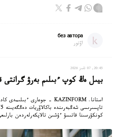
без автора
اۆتور
20:45, 07 تامىز 2026
بيىل ەڭ كوپ ءبىلىم بەرۋ گرانتى قان
استانا. KAZINFORM - جوعارى ءبى
كونكۋرسىنا قاتىسۋ ءۇشىن تالاپكەرلەردەن بارلىعى 127041 ءوتىنىش قابىلدان