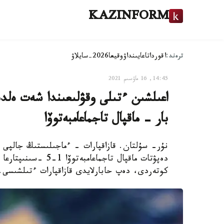
KAZINFORM
ترەند:
اقوردا
تاعايىنداۋ
وقيعا
2026-سايلاۋ
14:45, 16 ماۋسىم 2021
اعىلشىن ءتىلى وقۋلىعىندا شەت ەلدى
بار - ماقپال تاجماعامبەتوۆا
دەپۋتات ماقپال تاجما
كوتەردى، دەپ حابارلايدى قازاقپارات ءتىلشىسى.