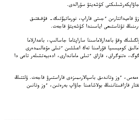
جاۋاپكەرشىلىكتى كۇشەيتۋ سۇرالدى.
زۋ قاعيداتتارىن ءجىتى قاراپ، نورماتيۆتىك- قۇقىقتىق
تەرىنىڭ تۇتاستىعى اياسىندا كۇشەيتۋ قاجەت.
ىلىك وقۋ باعدارلاماسىنا ساراپتاما جاسالىپ، باعدارلاما
امالىق كوميسسيا قۇرامىنا تەك اعىلشىن ءتىلى مۇعالىمدەرى
وگ، ەتنوگراف، قازاق ءتىلى ماماندارى، ادەبيەتشىلەر تاعى دا
مەس، ءوز وتاندىق باسپالارىمىزدى قاراستىرۋ قاجەت. ۇلتتىڭ
تار قازاقستاننىڭ بولاشاعىنا جاۋاپ بەرەتىن، ءوز وتانىن