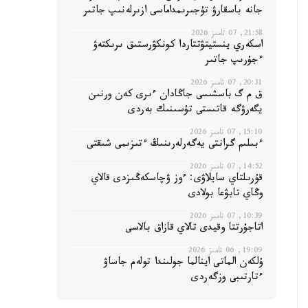
جانە باسقارۋ تۇجىرىمداماسى ازىرلەنىپ جاتىر
21:58, 07 تامىز 2026
اسكەري ينستيتۋتتاردا كونكۋرستىق ىرىكتەۋ
ءجۇرىپ جاتىر
20:31, 07 تامىز 2026
ق م گ باسشىسى جاڭادان ءىرى كەن ورنىن
يگەرۋگە قاتىستى تۇسىنىك بەردى
15:10, 07 تامىز 2026
ءبىلىم گرانتى يەگەرلەرىنىڭ ءتىزىمى شىقتى
14:52, 07 تامىز 2026
قۇرىلتاي سايلاۋى: ءوز ۋچاسكەڭىزدى قالاي
وڭاي تابۋعا بولادى
10:39, 07 تامىز 2026
اتاجۇرتتا وقيدى تالاي قازاق بالاسى
19:09, 06 تامىز 2026
ۇلكەن الماتى اينالما جولىندا تولەم جاساۋ
ءتارتىبى وزگەردى