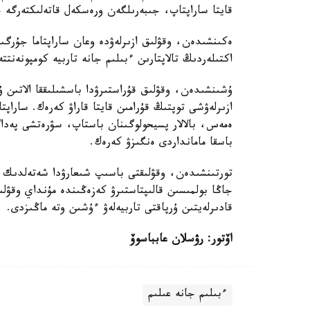
قايتا ساراپتاپ، جىبەرىلگەن ورەسكەل قاتەلىكتەرگە 
ەكىنشىدەن، وقۋلىق ازىرلەۋدە وعان ساراپتاما جۇرگى
اكتىلەردىڭ تالاپتارىن ءبىلىم جانە تاربيە كومپونەنت
ۇشىنشىدەن، وقۋلىق قۇراستىرۋدا باسشىلىققا الاتىن ۇلگ
ازىرلەۋشى توپتىڭ قۇرامىن قايتا قاراۋ كەرەك. ساراپت
ەمەس، بالالار پسيحولوگىنان باستاپ، سۋرەتشى پەداگ
باسقا مامانداردى ەنگىزۋ كەرەك.
تورتىنشىدەن، وقۋلىقتى باسىپ شىعارۋدا شەتەلدىك ە
جاڭا بولمىسىن قالىپتاستىرۋ كەزەڭىندە مۇنداي وقۋلىق
قادىرلەيتىن ۇرپاقتى تاربيەلەۋ ءۇشىن وتە ماڭىزدى.
اۆتور: رۋسلان عابباسوۆ
ءبىلىم جانە عىلىم