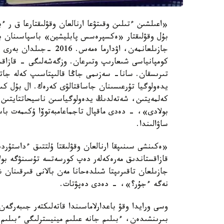
«اعىلشىن ءتىلىن وقىتۋعا ارنالعان وقۋلىقتارعا ق ر ءب
بۇل وقۋلىقتار «ەكسپرەسس پابليشين» باسپاسىنان با
كومپانياسى شىعارىپ وتىرعان. وزگەشەلىگى - قازاقستا
تىرىسقان. سانا- سەزىمى جاڭا قالىپتاسىپ كەلە جاتق
يدەولوگيا تۇرعىسىنان جاساقتالۋى كەرەك. ال بۇل كىتا
كەلمەيتىن، شەتەلدىڭ يدەولوگياسىن ناسيحاتتايتىن ي
بولادى»، - دەدى ماقپال تاجماعامبەتوۆا ۇكىمەت باس
ساۋالىندا.
«ەكىنشى سىنىپقا ارنالعان وقۋلىقتا ۇلتتىق ءداستۇردى
قازاقستاندىق مەرەكەلەر دەپ كورسەتسە تۇسىنۋگە بو
جازىلعان تاقىرىپتا شىلدەحانا مەن بالانى قىرقىنان
نەگە ءجۇر؟»، - دەدى دەپۋتات.
وسى ورايدا وقۋ باعدارلاماسىندا قاتەلىكتەر جىبەرگەن
بىرىنشىدەن، ءبىلىم جانە عىلىم مينيسترلىگى ءبىلىم 