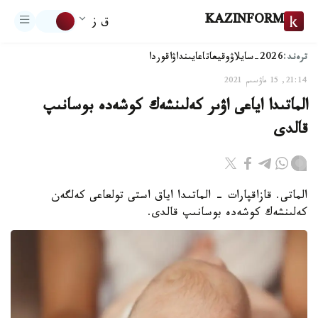
KAZINFORM
ق ز
ترەند:
2026-سايلاۋ
وقيعا
تاعايىنداۋ
اقوردا
21:14, 15 ماۋسىم 2021
الماتىدا اياعى اۋىر كەلىنشەك كوشەدە بوسانىپ
قالدى
الماتى. قازاقپارات - الماتىدا اياق استى تولعاعى كەلگەن
كەلىنشەك كوشەدە بوسانىپ قالدى.