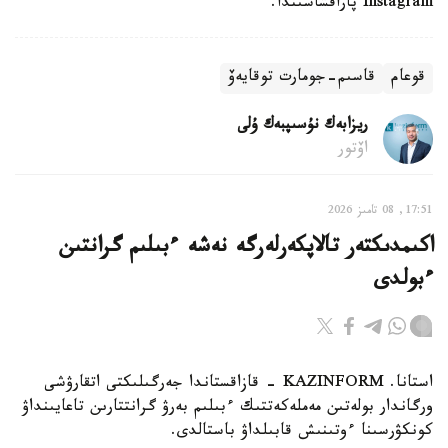
Instagram پاراقشاسىندا.
قوعام
قاسىم-جومارت توقايەۆ
ريزابەك نۇسىپبەك ۇلى
اۆتور
17:51, 08 تامىز 2026
اكىمدىكتەر تالاپكەرلەرگە نەشە ءبىلىم گرانتىن
ءبولدى
استانا. KAZINFORM - قازاقستاندا جەرگىلىكتى اتقارۋشى
ورگاندار بولەتىن مەملەكەتتىك ءبىلىم بەرۋ گرانتتارىن تاعايىنداۋ
كونكۋرسىنا ءوتىنىش قابىلداۋ باستالدى.