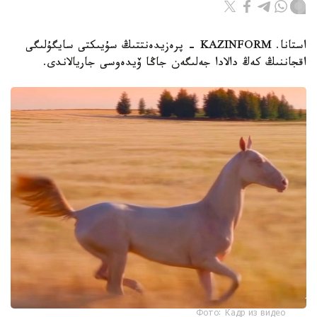
استانا. KAZINFORM - پرەزيدەنتتىڭ سۇيىكتى سايگۇلىگى
اقجاننىڭ كەڭ دالادا جەلىگەن جاڭا ۆيدەوسى جاريالاندى.
Фото: Кадр из видео