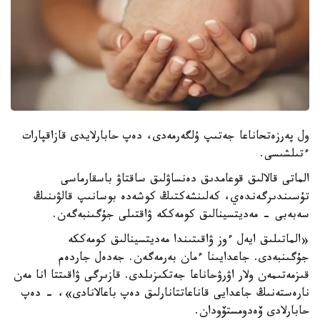
ول پەرزەتحاناعا جەتىپ ۇلگەرمەدى، دەپ حابارلايدى قازاقپارات
ءتىلشىسى.
الماتى قالالىق قوعامدىق دەنساۋلىق ساقتاۋ باسقارماسى
تۇسىندىرگەندەي، كەلىنشەكتىڭ كوشەدە بوسانىپ قالۋىنىڭ
سەبەبى - مەديتسينالىق كومەككە ۋاقتىلى جۇگىنبەگەن.
«الماتىلىق ايەل ءوز ۋاقىتىندا مەديتسينالىق كومەككە
جۇگىنبەدى. جاعدايىنا ءمان بەرمەگەن. جەدەل جاردەم
قىزمەتىمەن ولار اۋرۋحاناعا جەتكىزىلدى. قازىرگى ۋاقىتتا انا مەن
نارەستەنىڭ جاعدايى قاناعاتتانارلىق دەپ باعالانادى»، - دەپ
حابارلادى ۆەدومستۆودان.