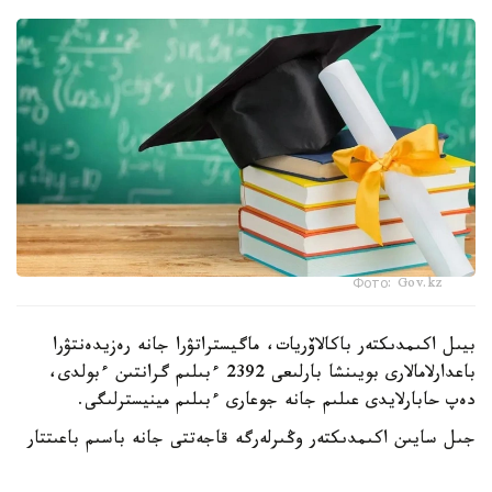
Фото: Gov.kz
بيىل اكىمدىكتەر باكالاۆريات، ماگيستراتۋرا جانە رەزيدەنتۋرا
باعدارلامالارى بويىنشا بارلىعى 2392 ءبىلىم گرانتىن ءبولدى،
دەپ حابارلايدى عىلىم جانە جوعارى ءبىلىم مينيسترلىگى.
جىل سايىن اكىمدىكتەر وڭىرلەرگە قاجەتتى جانە باسىم باعىتتار
بويىنشا مامانداردى ماقساتتى دايارلاۋ ءۇشىن ءبىلىم بەرۋ