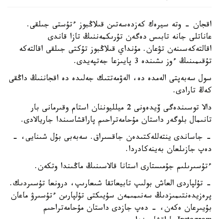
اقجان - وتە سيرەك كەزدەسەتىن قىلاڭبوز ءتۇستى جىلقى.
عاناتلى جانە تابىس دەگەن تۇرىكمەننىڭ تازا قاندى
اقالتەكەسىنەن تۋعان. مۇنداي قىلاڭبوز تۇكتى جىلقى اقالتەكە
تۇقىمىنىڭ ءوز ىشىندە 3 پايىزعا جەتپەيدى.
سول سەبەپتى الەمدە دە، الەۋمەتتىك جەلىدە دە اقجاننىڭ داڭقى
كەڭ تارادى.
دالا توسىندەگى ۆيدەونى 2 ميلليوننان استام وقىرمانى بار
تانىمال بلوگەر داستان مۇحامەتراحىم پاراقشاسىندا جاريالادى.
- جاساندى ينتەللەكتىدەن جاقسىراق. سەبەبى بۇل شىنايى، -
دەپ جازىلعان بەينەكادردا.
ءتۇسىرىلىم جۇمىستارى استانا قالاسىنىڭ ماڭىندا وتكەن.
- تۇلپاردى العاش بولىپ تابيعاتقا شىعارىپ، درونعا تۇسىردىك.
پرەزيدەنتىمىزدىڭ سەنىمىمەن سۇيىكتى تۇلپارىن ءتۇسىرۋ ماعان
بۇيىرعان ەكەن، - دەپ جازدى داستان مۇحامەتراحىم