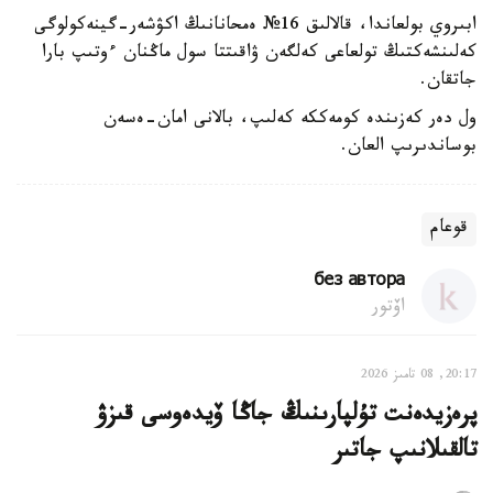
ابىروي بولعاندا، قالالىق 16№ ەمحانانىڭ اكۋشەر-گينەكولوگى
كەلىنشەكتىڭ تولعاعى كەلگەن ۋاقىتتا سول ماڭنان ءوتىپ بارا
جاتقان.
ول دەر كەزىندە كومەككە كەلىپ، بالانى امان-ەسەن
بوساندىرىپ العان.
قوعام
без автора
اۆتور
20:17, 08 تامىز 2026
پرەزيدەنت تۇلپارىنىڭ جاڭا ۆيدەوسى قىزۋ
تالقىلانىپ جاتىر