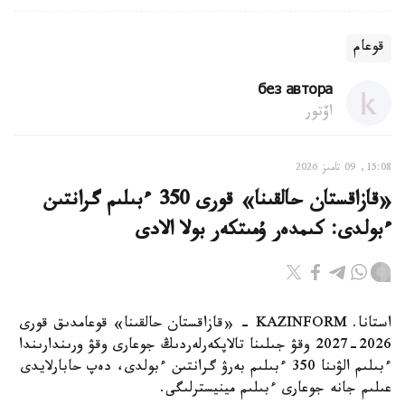
قوعام
без автора
اۆتور
15:08, 09 تامىز 2026
«قازاقستان حالقىنا» قورى 350 ءبىلىم گرانتىن
ءبولدى: كىمدەر ۇمىتكەر بولا الادى
استانا. KAZINFORM - «قازاقستان حالقىنا» قوعامدىق قورى
2026-2027 وقۋ جىلىنا تالاپكەرلەردىڭ جوعارى وقۋ ورىندارىندا
ءبىلىم الۋىنا 350 ءبىلىم بەرۋ گرانتىن ءبولدى، دەپ حابارلايدى
عىلىم جانە جوعارى ءبىلىم مينيسترلىگى.