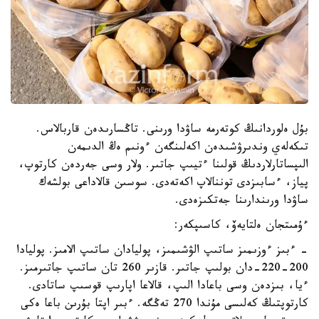
بۇل ەلوردانىڭ كوتەرمە ساۋدا ورىنى. تاڭسارىدەن قاربالاس.
تىكەلەي وندىرۋشىدەن اكەلىنگەن ءونىم ەڭ الدىمەن
الىپساتارلاردىڭ قولىنا ءتيىپ جاتىر. ولار وسى جەردەن كارتوپ،
پياز، ءسابىزدى توننالاپ اكەتەدى. سوسىن قالاداعى بولشەك
ساۋدا ورىندارىنا جەتكىزەدى.
ءۇمىتجان ەلتايەۆ، كاسىپكەر:
- ءبىز ءوزىمىز ساتىپ الۋشىمىز، پوليادان ساتىپ الامىز. پوليادا
200-220-دان بولىپ جاتىر. قازىر 260 تان ساتىپ جاتىرمىز.
ءيا، بىزدەن وسى باعادا الىپ، قالاعا اپارىپ قوسىپ ساتادى.
كارتوپتىڭ كەلىسى مۇندا 270 تەڭگە. ءبىر اپتا بۇرىن باعا ەكى