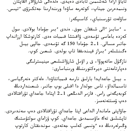
تاياۋ ارادا شەشىمىن تابادى دەيدى. ەلدەگى شارۋالار القاپتان
ونىمدەرىن جيناپ، كوتەرمە ساۋدا ورىندارىنا جەتكىزۋى ءتيىس.
ساۋلەت تۇرسىنباي، كاسىپكەر:
- ءسابىز ءالى شىققان جوق. ەندى ءبىر جۇمادا بولادى. سول
كەزدە باعاسى تۇسەدى. ۋاقىتشا قىمبات ەدى. كارتوشكا ارزانداپ
جاتىر مىسالى. 1-2 جۇمادا 150 گە تۇسەدى. جالپى بيىل
ەگىنشىلەر ءبىراز قيىندىققا تاپ بولدى. شىعىن كوپ.
نازگۇل حاتەپوۆا، ق ر اۋىل شارۋاشىلىعى مينيسترلىگى
دەپارتامەنتى ديرەكتورىنىڭ ورىنباسارى:
- بيىل جاعدايدا بارلىق نارسە قىمباتتاۋدا. ەلەكتر ەنەرگياسى،
تاسىمالداۋ، تاس جولدار دا اقىلى بوپ جاتىر. شىعىنداردىڭ
كوبەيگەنى راس. قازىر الدىڭعى 1-2 اپتادا جاعداي تۇراقتالادى
دەپ ۇمىتتەنەمىز.
جاۋاپتى ماماندار الداعى اپتا جاعداي تۇراقتالادى دەپ سەندىردى.
تاپشىلىق تەك ماۋسىمدىق جاعداي. كوپ ۇزاماي سولتۇستىك
وڭىرلەردىڭ دە ءونىمى كەلىپ جەتەدى. سوندىقتان كارتوپ