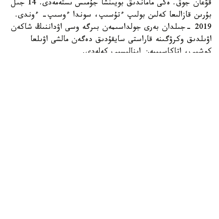
قۋعان جوق. ەكى ماماندىق بويىنشا جۇمىس ىستەمەدى. 14 جىل
بۇرىن قازالىعا كەلىن بولىپ ءتۇسىپ، سوندا ءوسىپ- ءوندى.
2019 -جىلدان بەرى جولداسىمەن بىرگە وسى اۋداننىڭ شاكەن
اۋىلدىق وكرۋگىنە قاراستى سايقۇدىق دەگەن مالشى اۋىلعا
كوشىپ، اتاكاسىپپەن اينالىسىپ كەلەدى.
- اۋەلگى كەزدە ءشوپ شاۋىپ، ونى ساتىپ كۇنەلتتىك. كەيىن
جەر الىپ، قوي، سيىر، جىلقى باسىن كوبەيتتىك. تۇيە
شارۋاشىلىعىنا دەن قويعالى بەس جىلعا جۋىقتادى. كاسىبىمىز
ەكى باس تۇيە ساتىپ الۋدان باستالدى. ءوزىم بالا كۇنىمنەن بۇل
تۇلىكتى كورىپ وسكەنمىن، اكەم اسىرادى. سوندىقتان ماعان
تاڭسىق بولعان جوق. 5 جىلدا 50 گە جۋىق تۇيە جيناپپىز، -
دەدى تاڭشولپان فايزراحمانوۆا.
ويسىلقارا تۇقىمى ەكى جىلدا ءبىر تۋادى، بۇل قورادا جىل سايىن
8-9 شاقتى بوتا دۇنيەگە كەلەدى. كەيىپكەرىمىز كۇندەلىكتى 5
تۇيە ساۋىپ، ودان 10 ليتردەي ءسۇت الادى. ساۋىن تۇيەلەرگە
ءوزى ات قويعان. بارلىق تۇلىكتى بەس ساۋساعىنداي بىلەدى.
ولاردىڭ بۇعان باۋىر باسقانى سونداي، قاسىنا وزگە ەشكىمدى