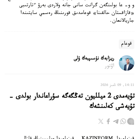
و و- عا بولىنگەن گرانت سانى جانە ولاردى بەرۋ ءتارتىبى
«قازاقستان حالقىنا» قوعامدىق قورىنىڭ رەسمي سايتىندا
جاريالانعان.
قوعام
ريزابەك نۇسىپبەك ۇلى
اۆتور
14:11, 09 تامىز 2026
تۇيەمدى 2 ميلليون تەڭگەگە سۇراعاندار بولدى -
تۇيەشى كەلىنشەك