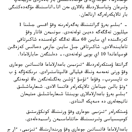
تۇلعالارعا، سونداي-اق مۇگەدەكتىگى بار بالالاردى تاربيەلەپ
وتىرعان وتباسىلاردىڭ بالالارى مەن اتا-اناسىنىڭ مۇگەدەكتىگى
بار تالاپكەرلەرگە ارنالعان.
- ءبىلىم بەرۋ گرانتىنىڭ يەگەرلەرىنە وقۋ اقىسى جىلىنا 1
ميلليون تەڭگەگە دەيىن تولەنەدى. سونىمەن قاتار وقۋ
كەزەڭىندە اي سايىن 60 مىڭ تەڭگە كولەمىندە شاكىرتاقى
تاعايىندالادى. شاكىرتاقى جىل سايىن جازعى دەمالىس كەزەڭىن
قوسپاعاندا 10 اي بويى تولەنەدى،- دەلىنگەن حابارلامادا.
گرانتقا ۇمىتكەرلەردىڭ ءتىزىمىن باعدارلاماعا قاتىساتىن جوعارى
وقۋ ورنى نەمەسە ونىڭ فيليالى قالىپتاستىرادى. ىرىكتەۋگە ۇ ب
ت تاپسىرىپ، وقۋعا ءتۇسۋ ءۇشىن بەلگىلەنگەن ەڭ تومەنگى
ءوتۋ بالىن جيناعان تالاپكەرلەر قاتىسا الادى. شىعارماشىلىق
ءبىلىم بەرۋ باعدارلامالارى بويىنشا شىعارماشىلىق ەمتيحان
ناتيجەلەرى دە ەسەپكە الىنادى.
ۇمىتكەرلەر ءتىزىمى جوعارى وقۋ ورنىنىڭ كونكۋرستىق
كوميسسياسى وتىرىسىنىڭ حاتتاماسىمەن راسىمدەلەدى.
باعدارلاماعا قاتىساتىن جوعارى وقۋ ورىندارىنىڭ ءتىزىمى، ءار ج