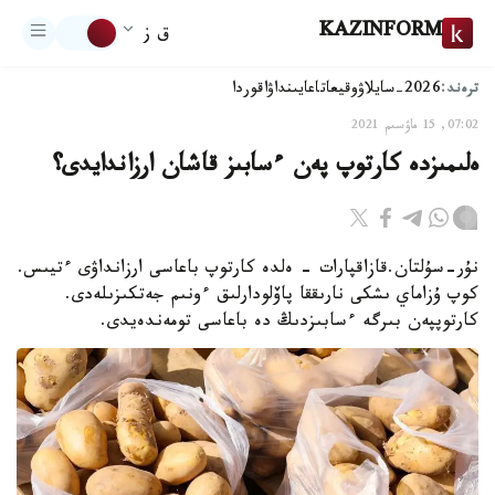
KAZINFORM
ق ز
ترەند:
2026-سايلاۋ
وقيعا
تاعايىنداۋ
اقوردا
07:02, 15 ماۋسىم 2021
ەلىمىزدە كارتوپ پەن ءسابىز قاشان ارزاندايدى؟
نۇر-سۇلتان.قازاقپارات - ەلدە كارتوپ باعاسى ارزانداۋى ءتيىس.
كوپ ۇزاماي ىشكى نارىققا پاۆلودارلىق ءونىم جەتكىزىلەدى.
كارتوپپەن بىرگە ءسابىزدىڭ دە باعاسى تومەندەيدى.