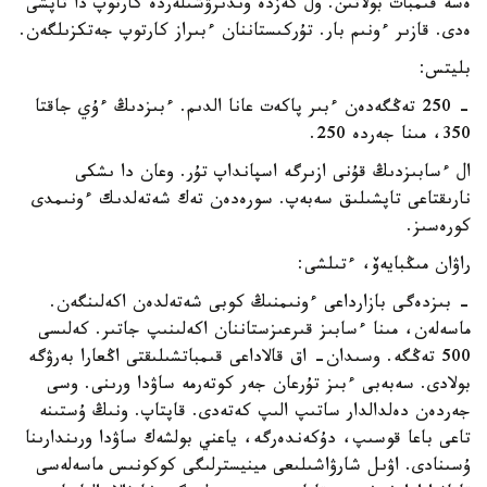
ەسە قىمبات بولاتىن. ول كەزدە وندىرۋشىلەردە كارتوپ دا تاپشى
ەدى. قازىر ءونىم بار. تۇركىستاننان ءبىراز كارتوپ جەتكزىلگەن.
بليتس:
- 250 تەڭگەدەن ءبىر پاكەت عانا الدىم. ءبىزدىڭ ءۇي جاقتا
350، مىنا جەردە 250.
ال ءسابىزدىڭ قۇنى ازىرگە اسپانداپ تۇر. وعان دا ىشكى
نارىقتاعى تاپشىلىق سەبەپ. سورەدەن تەك شەتەلدىك ءونىمدى
كورەسىز.
راۋان مىڭبايەۆ، ءتىلشى:
- بىزدەگى بازارداعى ءونىمنىڭ كوبى شەتەلدەن اكەلىنگەن.
ماسەلەن، مىنا ءسابىز قىرعىزستاننان اكەلىنىپ جاتىر. كەلىسى
500 تەڭگە. وسىدان- اق قالاداعى قىمباتشىلىقتى اڭعارا بەرۋگە
بولادى. سەبەبى ءبىز تۇرعان جەر كوتەرمە ساۋدا ورىنى. وسى
جەردەن دەلدالدار ساتىپ الىپ كەتەدى. قاپتاپ. ونىڭ ۇستىنە
تاعى باعا قوسىپ، دۇكەندەرگە، ياعني بولشەك ساۋدا ورىندارىنا
ۇسىنادى. اۋىل شارۋاشىلىعى مينيسترلىگى كوكونىس ماسەلەسى