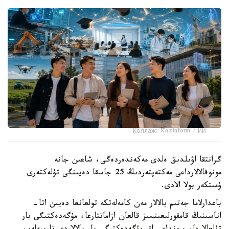
Коллаж: Kazinform / ИИ
گرانتقا اۋىلدىق ەلدى مەكەندەردەگى، شاعىن جانە
مونوقالالارداعى مەكتەپتەردىڭ 25 جاسقا دەيىنگى تۇلەكتەرى
ۇمىتكەر بولا الادى.
باعدارلاما جەتىم بالالار مەن كامەلەتكە تولعانعا دەيىن اتا-
اناسىنىڭ قامقورلىعىنسىز قالعان ازاماتتارعا، مۇگەدەكتىگى بار