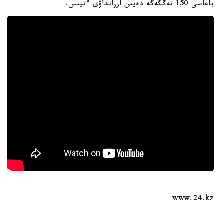
باعاسى 150 تەڭگەگە دەيىن ارزانداۋى ءتيىس.
www.24.kz