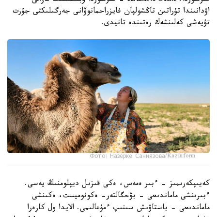
قىزىلوردا. KAZINFORM - قىزىلوردا وبلىسىنىڭ قازالى
اۋدانىندا تۇراتىن تاڭشولپان فايزراحمانوۆانى جەرگىلىكتى جۇرت
تۇيەشى كەلىنشەك رەتىندە تانيدى.
Фото: Назерке Саниязова/Kazinform
كەيىپكەرىمىز - ءبىر ەمەس، ەكى قىزىل ديپلومنىڭ يەسى.
ءبىرىنشى ماماندىعى - بۋحگالتەر- ەكونوميست، ەكىنشى
ماماندىعى - باستاۋىش سىنىپ ءمۇعالىمى. الايدا ول كارەرا