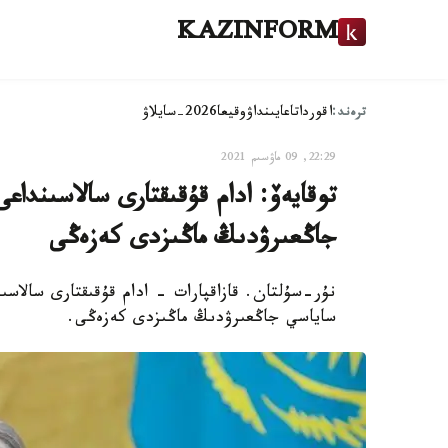
KAZINFORM
ترەند:
اقوردا
تاعايىنداۋ
وقيعا
2026-سايلاۋ
22:29, 09 ماۋسىم 2021
توقايەۆ: ادام قۇقىقتارى سالاسىندا
جاڭعىرۋدىڭ ماڭىزدى كەزەڭى
نۇر-سۇلتان. قازاقپارات - ادام قۇقىقتارى سالاس
ساياسي جاڭعىرۋدىڭ ماڭىزدى كەزەڭى.