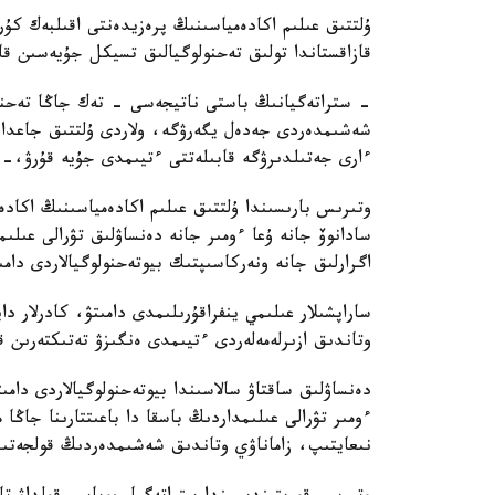
ۇلتتىق عىلىم اكادەمياسىنىڭ پرەزيدەنتى اقىلبەك كۇ
قازاقستاندا تولىق تەحنولوگيالىق تسيكل جۇيەسىن قال
- ستراتەگيانىڭ باستى ناتيجەسى - تەك جاڭا تەحنول
شەشىمدەردى جەدەل يگەرۋگە، ولاردى ۇلتتىق جاعدايع
ءارى جەتىلدىرۋگە قابىلەتتى ءتيىمدى جۇيە قۇرۋ،-د
وتىرىس بارىسىندا ۇلتتىق عىلىم اكادەمياسىنىڭ اكاد
سادانوۆ جانە ۇعا ءومىر جانە دەنساۋلىق تۋرالى عىلى
اگرارلىق جانە ونەركاسىپتىك بيوتەحنولوگيالاردى دامى
ساراپشىلار عىلىمي ينفراقۇرىلىمدى دامىتۋ، كادرلار دا
وتاندىق ازىرلەمەلەردى ءتيىمدى ەنگىزۋ تەتىكتەرىن قال
دەنساۋلىق ساقتاۋ سالاسىندا بيوتەحنولوگيالاردى دامى
ءومىر تۋرالى عىلىمداردىڭ باسقا دا باعىتتارىنا جاڭا
نىعايتىپ، زاماناۋي وتاندىق شەشىمدەردىڭ قولجەتىمدى