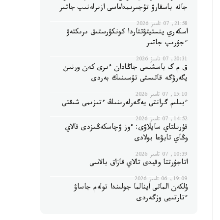
جانە باسقارۋ تۇجىرىمداماسى ازىرلەنىپ جاتىر
21:58, 07 تامىز 2026
اسكەري ينستيتۋتتاردا كونكۋرستىق ىرىكتەۋ
ءجۇرىپ جاتىر
20:31, 07 تامىز 2026
ق م گ باسشىسى جاڭادان ءىرى كەن ورنىن
يگەرۋگە قاتىستى تۇسىنىك بەردى
15:10, 07 تامىز 2026
ءبىلىم گرانتى يەگەرلەرىنىڭ ءتىزىمى شىقتى
14:52, 07 تامىز 2026
قۇرىلتاي سايلاۋى: ءوز ۋچاسكەڭىزدى قالاي
وڭاي تابۋعا بولادى
10:39, 07 تامىز 2026
اتاجۇرتتا وقيدى تالاي قازاق بالاسى
19:09, 06 تامىز 2026
ۇلكەن الماتى اينالما جولىندا تولەم جاساۋ
ءتارتىبى وزگەردى