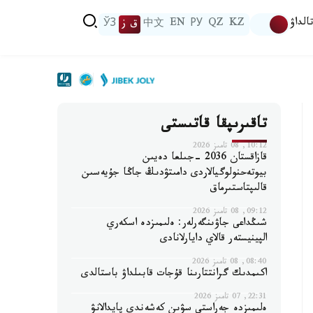
الداۋ
KZ
QZ
РУ
EN
中文
ق ز
ЎЗ
تاقىرىپقا قاتىستى
10:12, 08 تامىز 2026
قازاقستان 2036 -جىلعا دەيىن
بيوتەحنولوگيالاردى دامىتۋدىڭ جاڭا جۇيەسىن
قالىپتاستىرماق
09:12, 08 تامىز 2026
شىڭداعى جاۋىنگەرلەر: ەلىمىزدە اسكەري
الپينيستەر قالاي دايارلانادى
08:40, 08 تامىز 2026
اكىمدىك گرانتتارىنا قۇجات قابىلداۋ باستالدى
22:31, 07 تامىز 2026
ەلىمىزدە جەراستى سۋىن كەشەندى پايدالانۋ