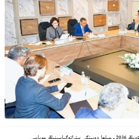
قازاقستان رەسپۋبليكاسىندا بيوتەحنولوگيالاردى دامىتۋدىڭ 2036-جىلعا دەيىنگى ستراتەگياسىنىڭ جوباسى