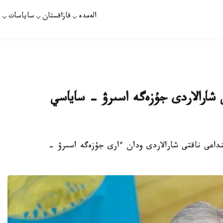
الەمدە
قازاقستان
ساياسات
ت
عى شارالاردى جۇزەگە اسىرۋ - ساياسي
ىنداعى ناقتى شارالاردى ودان ءارى جۇزەگە اسىرۋ -