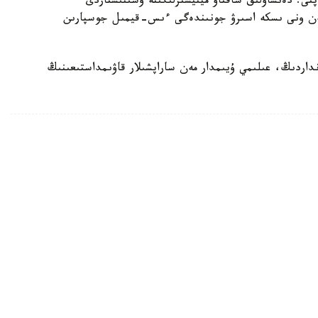
تى. دەنساۋلىق ساقتاۋ مينيسترلىگىنە ۇسىنىستاردى
 مەن ونى ىسكە اسىرۋ جونىندەگى ءىس-قيمىل جوسپارىن
داردىڭ، عىلىمي ۇيىمدار مەن ساراپشىلار قاۋىمداستىعىنىڭ