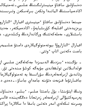
دەنساۋلىق ساقتاۋ مينيسترلىگىنىڭ عىلىمي-تەحنيكال
اكادەمياسىنىڭ الماتىدا وتكەن بىرلەسكەن وتىرىسىندا 
جيىنعا دەنساۋلىق ساقتاۋ ءمينيسترى اقمارال ءالنازار
پرەزيدەنتى اقىلبەك كۇرىشبايەۆ، اكادەميكتەر، مەدي
باسشىلارى، مەملەكەتتىك ورگانداردىڭ وكىلدەرى، عال
اقمارال ءالنازاروۆا بيوتەحنولوگيالاردى دامىتۋ عىلى
باعىت ەكەنىن اتاپ ءوتتى.
- بۇگىندە ءبىزدىڭ الدىمىزدا جەكەلەگەن عىلىمي ازىر
قولدانىلاتىن تولىققاندى جۇيەگە كوشۋ مىندەتى تۇر.
وتاندىق ازىرلەمەلەردىڭ سۇرانىسقا يە تەحنولوگيالارع
جاقسارتۋعا قىزمەت ەتۋىنە جاعداي جاساۋ،-دەدى دەن
ونىڭ ايتۋىنشا، بۇل باعىتتا عىلىم، ءبىلىم، دەنساۋل
پەرسپەكتيۆالى ازىرلەمەلەر زەرتحانا دەڭگەيىندە قال
ومىرىنە تىكەلەي اسەر ەتەتىن باسقا دا سالالاردا پراك