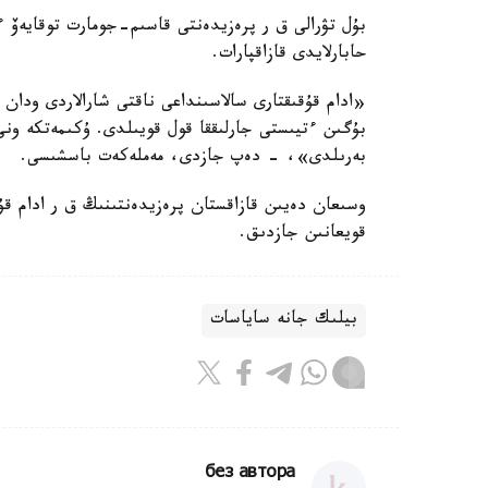
حابارلايدى قازاقپارات.
«ادام قۇقىقتارى سالاسىنداعى ناقتى شارالاردى ودا
بۇگىن ءتيىستى جارلىققا قول قويىلدى. ۇكىمەتكە ونى 
بەرىلدى»، - دەپ جازدى، مەملەكەت باسشىسى.
وسىعان دەيىن قازاقستان پرەزيدەنتىنىڭ ق ر ادام قۇق
قويعانىن جازدىق.
بيلىك جانە ساياسات
без автора