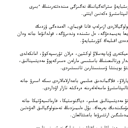
رىشبايەۆ ستراتەگيانىڭ نەگىزگى مىندەتتەرىنىڭ ءبىرى
ىپتاستىرۋ ەكەنىن ايتتى.
وگيالاردى ازىرلەپ قانا قويماي، الەمدەگى ۇزدىك
ا بەيىمدەۋگە، ەل ىشىندە وندىرۋگە، قولدانۋعا جانە ودان
ەدى اقىلبەك كۇرىشبايەۆ.
ەميكتەرى ۆياچەسلاۆ لوكشين، ەرلان تۇرىسپەكوۆ، امانكەلدى
مدار ورتالىعىنىڭ باسشىسى مارلەن ەسىركەپوۆ مەديتسينالىق،
تۋ بويىنشا ۇسىنىستارىن تانىستىردى.
يارلاۋ، فلاگماندىق عىلىمي باعدارلامالاردى ىسكە اسىرۋ جانە
ىپتاستىرۋ ماسەلەلەرىنە ەرەكشە نازار اۋداردى.
تۋ مەديتسينالىق عىلىم، دياگنوستيكا، فارماتسيەۆتيكا جانە
 مۇمكىندىك بەرمەك. بۇل ەلىمىزدىڭ تەحنولوگيالىق الەۋەتىن
لىگىن ارتتىرۋعا باعىتتالعان.