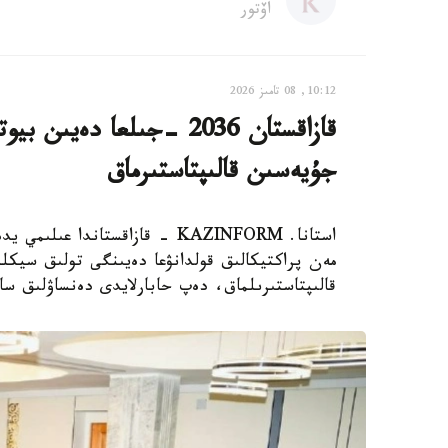
اۆتور
10:12, 08 تامىز 2026
قازاقستان 2036 -جىلعا دە
جۇيەسىن قالىپتاستىرماق
استانا. KAZINFORM - قازاقستاند
مەن پراكتيكالىق قولدانۋعا دەيىنگى تولىق سيكلد
قالىپتاستىرىلماق، دەپ حابارلايدى دەنساۋلىق سا