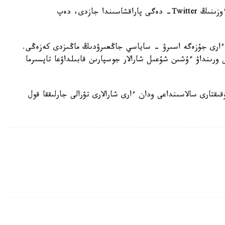
بۇل تۋرالى ق ر پرەزيدەنتى قاسىم-جومارت توقايەۆ ءوزىنىڭ Twitter- دەگى پاراقشاسىندا جازدى، دەپ
ن ءارى جۇزەگە اسىرۋ - ساياسي جاڭعىرۋدىڭ ماڭىزدى كەزەڭى.
ورىنداۋ ءۇشىن شۇعىل شارالار جوسپارىن قابىلداۋعا تاپسىرما
ىقتارى سالاسىنداعى ودان ءارى شارالارى تۋرالى جارلىققا قول