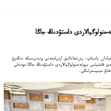
يىن بيوتەحنولوگيالاردى دامىتۋدىڭ جاڭا
ا عىلىمي يدەيادان باستاپ، زەرتحانالىق ازىرلەمەنى وندىرىسكە ەنگىزۋ
ى قامتيتىن بيوتەحنولوگيالاردى دامىتۋدىڭ جاڭا مودەلى
قتاۋ مينيسترلىگى.