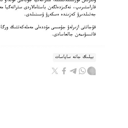
وتىرىس قورىتىندىسىندا ستراتەگيا جوباسى قولداۋ تاپ
قاراستىرىپ، نەگىزدەلگەن باستامالاردى ستراتەگيا
جەتىلدىرۋ كەزىندە ەسكەرۋ ۇسىنىلدى.
قۇجاتتى ازىرلەۋ جۇمىسى مۇددەلى مەملەكەتتىك ورگان
قاتىسۋىمەن جالعاسادى.
بيلىك جانە ساياسات
ريزابەك نۇسىپبەك ۇلى
اۆتور
09:12, 08 تامىز 2026