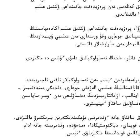
ىق كەڭەسى مەن پرەزيدەنت جانىنداعى ۇلتتىق عىلىم
تالقىلاندى.
وۆا، پرەزيدەنت جانىنداعى ۇلتتىق عىلىم اكادەمياسىنىڭ
تسينالىق جوعارى وقۋ ورىندارى مەن عىلىمي ۇيىمداردىڭ
ىمدار مەن ساراپشىلار قاتىستى.
ممەن قاتار، ەلدىڭ تەحنولوگيالىق دامۋى ءۇشىن دە ماڭىزدى
لەمەلەردەن ءبىلىم مەن تەحنولوگيالار ناقتى تاجىريبەدە
 قازاقستاننىڭ عىلىمي الەۋەتى جوعارى. ەندىگى مىندەتىمىز -
ا اينالىپ، ازاماتتارىمىزدىڭ دەنساۋلىعى مەن ءومىر ساپاسىن
ساۋلىق ساقتاۋ ءمينيسترى.
ىق ساقتاۋ جانە ءوندىرىس مۇمكىندىكتەرىن بىرىكتىرۋ ماڭىزدى.
ىپ قويماي، دياگنوستيكادا، ەمدەۋدە، وندىرىستە جانە ادام
تيكالىق قولدانىسقا ەنگىزىلۋى ءتيىس.