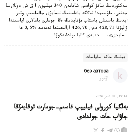
سەكتوردىڭ ساتۋ كولەمى شامامەن 340 ميلليون ا ق ش دوللارىنا
جەتتى. ماۋسىمدا تەڭگە باعامىنىڭ نىعايۋى جالعاسىپ وتىر.
ايدىڭ باسىنان باستاپ مۇنايدىڭ ەڭ جوعارى باعالارى اياسىندا
ۆاليۋتا 428,71 دەن 426,70 ارالىعىندا نەمەسە %0,5 عا
نىعايدى»، - دەيدى ءاليا مولدابەكوۆا.
بيلىك جانە ساياسات
без автора
اۆتور
19:14, 08 تامىز 2026
بەلگيا كورولى فيليپپ قاسىم-جومارت توقايەۆقا
جاۋاپ حات جولدادى