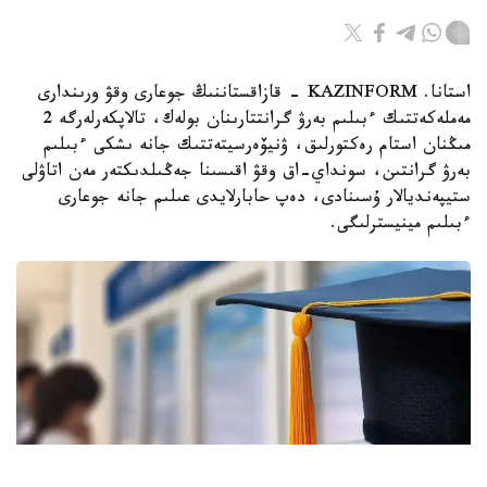
استانا. KAZINFORM - قازاقستاننىڭ جوعارى وقۋ ورىندارى
مەملەكەتتىك ءبىلىم بەرۋ گرانتتارىنان بولەك، تالاپكەرلەرگە 2
مىڭنان استام رەكتورلىق، ۋنيۆەرسيتەتتىك جانە ىشكى ءبىلىم
بەرۋ گرانتىن، سونداي-اق وقۋ اقىسىنا جەڭىلدىكتەر مەن اتاۋلى
ستيپەنديالار ۇسىنادى، دەپ حابارلايدى عىلىم جانە جوعارى
ءبىلىم مينيسترلىگى.