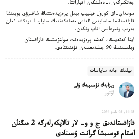
جەتكىزگەن،-دەلىنگەن اقپاراتتا.
سونداي-اق كورول فيليپپ بيىل پرەزيدەنتتىڭ شاقىرۋى بويىنشا
قازاقستانعا جاسايتىن الداعى مەملەكەتتىك ساپارىنا ەرەكشە ءمان
بەرىپ وتىرعانىن اتاپ وتكەن.
ايتا كەتەيىك، كەشە پرەزيدەنت سولتۇستىك قازاقستان
وبلىسىنىڭ 90 جىلدىعىمەن قۇتتىقتادى.
بيلىك جانە ساياسات
ريزابەك نۇسىپبەك ۇلى
اۆتور
16:38, 08 تامىز 2026
قازاقستاندىق ج و و- لار تالاپكەرلەرگە 2 مىڭنان
استام قوسىمشا گرانت ۇسىنادى