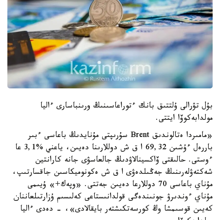
بۇل تۋرالى ۇلتتىق بانك ءتوراعاسىنىڭ ورىنباسارى ءاليا
مولدابەكوۆا ايتتى.
«مامىردا ەتالوندىق Brent سۇرىپتى مۇنايدىڭ باعاسى ءبىر
باررەل ءۇشىن 69,32 ا ق ش دوللارىنا دەيىن، ياعني %3,1 عا
ءوستى. حالىقتى ۆاكسينالاۋدىڭ جالعاسۋى جانە كارانتين
شەكتەۋلەرىنىڭ جەڭىلدەۋى ا ق ش ەكونوميكاسىن جاقسارتىپ،
مۇناي باعاسى 70 دوللارعا دەيىن جەتتى. «وپەك+» ۇيىمى
مۇناي ءوندىرۋ جونىندەگى قولدانىستاعى كەلىسىم ۇزارتىلعاننان
كەيىن قوسىمشا وڭ كورسەتكىشتەر بايقالادى»، - دەدى ءاليا