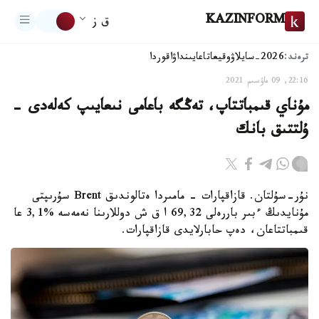
KAZINFORM
ق ز
ترەند:
2026-سايلاۋ
وقيعا
تاعايىنداۋ
اقوردا
22:16, 09 ماۋسىم 2021
مۇناي قىمباتتاپ، تەڭگە باعامى نىعايىپ كەلەدى -
ۇلتتىق بانك
نۇر-سۇلتان. قازاقپارات - مامىردا ەتالوندىق Brent سۇرىپتى
مۇنايدىڭ ءبىر باررەلى 69,32 ا ق ش دوللارىنا نەمەسە %3,1 عا
قىمباتتاعان، دەپ حابارلايدى قازاقپارات.