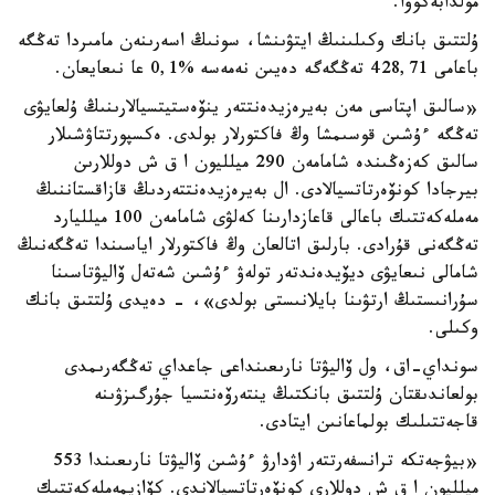
مولدابەكوۆا.
ۇلتتىق بانك وكىلىنىڭ ايتۋىنشا، سونىڭ اسەرىنەن مامىردا تەڭگە
باعامى 428,71 تەڭگەگە دەيىن نەمەسە %0,1 عا نىعايعان.
«سالىق اپتاسى مەن بەيرەزيدەنتتەر ينۆەستيتسيالارىنىڭ ۇلعايۋى
تەڭگە ءۇشىن قوسىمشا وڭ فاكتورلار بولدى. ەكسپورتتاۋشىلار
سالىق كەزەڭىندە شامامەن 290 ميلليون ا ق ش دوللارىن
بيرجادا كونۆەرتاتسيالادى. ال بەيرەزيدەنتتەردىڭ قازاقستاننىڭ
مەملەكەتتىك باعالى قاعازدارىنا كەلۋى شامامەن 100 ميلليارد
تەڭگەنى قۇرادى. بارلىق اتالعان وڭ فاكتورلار اياسىندا تەڭگەنىڭ
شامالى نىعايۋى ديۆيدەندتەر تولەۋ ءۇشىن شەتەل ۆاليۋتاسىنا
سۇرانىستىڭ ارتۋىنا بايلانىستى بولدى»، - دەيدى ۇلتتىق بانك
وكىلى.
سونداي-اق، ول ۆاليۋتا نارىعىنداعى جاعداي تەڭگەرىمدى
بولعاندىقتان ۇلتتىق بانكتىڭ ينتەرۆەنتسيا جۇرگىزۋىنە
قاجەتتىلىك بولماعانىن ايتادى.
«بيۋجەتكە ترانسفەرتتەر اۋدارۋ ءۇشىن ۆاليۋتا نارىعىندا 553
ميلليون ا ق ش دوللارى كونۆەرتاتسيالاندى. كۆازيمەملەكەتتىك