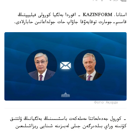
استانا. KAZINFORM - اقوردا بەلگيا كورولى فيليپپتىڭ
قاسىم-جومارت توقايەۆقا جاۋاپ حات جولداعانىن حابارلادى.
Фото: Ақорда
- كورول جەدەلحاتتا مەملەكەت باسشىسىنىڭ بەلگيانىڭ ۇلتتىق
كۇنىنە وراي بىلدىرگەن جىلى لەبىزىنە شىنايى ريزاشىلىعىن