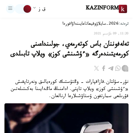
KAZINFORM
ق ز
ترەند:
2026-سايلاۋ
وقيعا
تاعايىنداۋ
اقوردا
11:20, 09 ماۋسىم 2021
تەلەفوننان باس كوتەرمەي، جولىنداعىنى
كورمەيتىندەرگە «ءۇشىنشى كوز» ويلاپ تابىلدى
نۇر-سۇلتان.قازاقپارات - وڭتۇستىك كورەيالىق ونەرتاپقىش
«ءۇشىنشى كوز» ويلاپ تاپتى. ادامنىڭ ماڭدايىنا بەكىتىلەتىن
قۇرىلعى سمارتفون ۇستاۋشىلارعا ارنالعان.