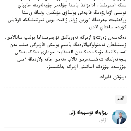
ىسكە اسىرىلسا، ادامزاتقا باسقا جۇلدىز جۇيەلەرىنە جاپپاي
قونىس اۋدارۋدىڭ قاجەتى بولماۋى مۇمكىن. ونىڭ ورنىنا
وركەنيەت جەردىڭ ءوزىن ۇزاق ۋاقىت بويى تىرشىلىككە قولايلى
كۇيدە ساقتاي الادى.
دەگەنمەن زەرتتەۋ ازىرگە تەوريالىق تۇجىرىمداما بولىپ سانالادى.
ۇسىنىلعان تەحنولوگيالاردىڭ باسىم بولىگى قازىرگى عىلىم مەن
تەحنيكانىڭ مۇمكىندىگىنەن الدەقايدا جوعارى دەڭگەيدەگى
ينجەنەرلىك شەشىمدەردى تالاپ ەتەدى جانە ولاردىڭ ءىس
جۇزىندە جۇزەگە اساتىنى ازىرگە بەلگىسىز.
ەربۇلان قايرات
الەم
ريزابەك نۇسىپبەك ۇلى
اۆتور