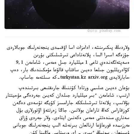
Фото: pixabay.com
ولاردىڭ پىكىرىنشە، ادامزات اسا اۋقىمدى ينجەنەرلىك جوبالاردى
جۇزەگە اسىرا السا، پلانەتاداعى تىرشىلىكتى بۇرىن
ەسەپتەلگەندەي تاعى 1 ميلليارد جىل ەمەس، شامامەن 9,1
كۆادريلليون جىلعا دەيىن ساقتاپ قالۋعا مۇمكىندىك بار، دەپ
حابارلايدى turkystan.kz arxiv.org-كە سىلتەمە جاساپ.
بۇعان دەيىن عىلىمي ورتادا كۇننىڭ جارىقتىعى بىرتىندەپ
ارتىپ، شامامەن ءبىر ميلليارد جىلدان كەيىن جەردەگى مۇحيتتار
بۋلانىپ، پلانەتا تىرشىلىككە جارامسىز كۇيگە تۇسەدى دەگەن
كوزقاراس كەڭ تاراعان بولاتىن. جاڭا زەرتتەۋ اۆتورلارى بۇل
سەناري مىندەتتى ەمەس ەكەنىن ايتادى. ولار جەردى ۇزاق
مەرزىمدە قورعاۋعا ارنالعان بىرنەشە الىپ ينجەنەرلىك جوبانى
ۇسىنعان. سونىڭ ءبىرى - اي وربيتاسى ماڭىنا كۇن