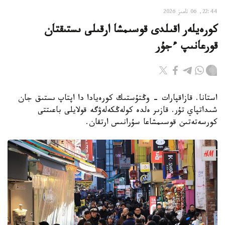
22:44, 06 تامىز 2026
كورەيلەر اقىلدى قوسىمشا ارقىلى ىستىقتان
قورعانىپ ءجۇر
استانا. قازاقپارات - وڭتۇستىك كورەيادا دا اپتاپ ىستىق جان
شىداتپاي تۇر. قازىر ەلدە كولەڭكەلەۋگە قولايلى باعىتتى
كورسەتەتىن قوسىمشاعا سۇرانىس ارتقان.