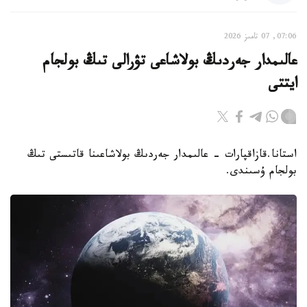
07:06, 07 تامىز 2026
عالىمدار جەردىڭ بولاشاعى تۋرالى تىڭ بولجام
ايتتى
استانا.قازاقپارات - عالىمدار جەردىڭ بولاشاعىنا قاتىستى تىڭ
بولجام ۇسىندى.