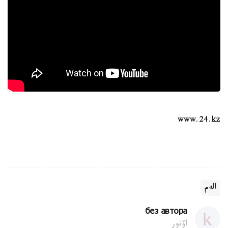
www.24.kz
الەم
без автора
اۆتور