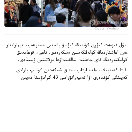
Фото: Yonhap
بۇل قىزمەت ءتۇرى كۇننىڭ ءتۇسۋ باعىتىن ەسەپتەپ، عيماراتتار
مەن اعاشتاردىڭ كولەڭكەسىن ەسكەرەدى. تاعى، قوعامدىق
كولىكتەردىڭ قاي جاعىندا سالقىنداۋعا بولاتىنىن ۇسىنادى.
ايتا كەتەيىك، ەلدە اپتاپ ىستىق شەكەدەن ءوتىپ بارادى.
كەيىنگى كۇندەرى اۋا تەمپەراتۋراسى 43 گرادۋسقا دەيىن
كوتەرىلگەن.
الەم
باقىتجول كاكەش
اۆتور