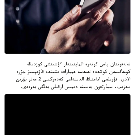
تەلەفوننان باس كوتەرە المايتىندار ءۇشىنشى كوزدىڭ
كومەگىمەن كوشەدە نەمەسە عيمارات ىشىندە قاۋىپسىز جۇرە
الادى. قۇرىلعى ادامنىڭ الدىنداعى كەدەرگىنى 2 مەتر بۇرىن
سەزىپ، سمارتفون يەسىنە دىبىس ارقىلى بەلگى بەرەدى.