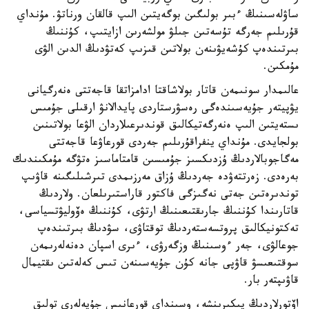
ساۋلەسىنىڭ ءبىر بولىگىن بوگەيتىن الىپ قالقان ورناتۋ. مۇنداي
قۇرىلىم جەرگە تۇسەتىن جىلۋ مولشەرىن ازايتىپ، كۇننىڭ
بىرتىندەپ كۇشەيۋىنەن بولاتىن قىزىپ كەتۋدىڭ الدىن الۋى
مۇمكىن.
عالىمدار سونىمەن قاتار بولاشاقتا ادامزاتقا قاجەتتى ەنەرگيانى
يۋپيتەر جۇيەسىندەگى رەسۋرستاردى پايدالانۋ ارقىلى جۇمىس
ىستەيتىن الىپ ەنەرگەتيكالىق قوندىرعىلاردان الۋعا بولاتىنىن
بولجايدى. مۇنداي ينفراقۇرىلىم جەردى قورعاۋعا قاجەتتى
مەگاجوبالاردىڭ ۇزدىكسىز جۇمىسىن قامتاماسىز ەتۋگە مۇمكىندىك
بەرەدى. زەرتتەۋدە جەردىڭ ۇزاق مەرزىمدى تىرشىلىگىنە قاۋىپ
توندىرەتىن جەتى نەگىزگى فاكتور قاراستىرىلعان. ولاردىڭ
قاتارىندا كۇننىڭ جارىقتىعىنىڭ ارتۋى، كۇننىڭ ەۆوليۋتسياسى،
تەكتونيكالىق پروتسەستەردىڭ توقتاۋى، سۋدىڭ بىرتىندەپ
جوعالۋى، جەر ءوسىنىڭ وزگەرۋى، ءىرى اسپان دەنەلەرىمەن
سوقتىعىسۋ قاۋپى جانە كۇن جۇيەسىنەن تىس كەلەتىن ىقتيمال
قاۋىپتەر بار.
اۆتورلاردىڭ پىكىرىنشە، وسىنداي قورعانىس جۇيەلەرى تولىق