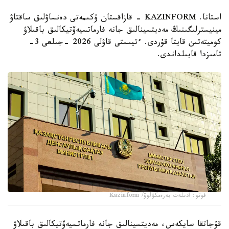
استانا. KAZINFORM - قازاقستان ۇكىمەتى دەنساۋلىق ساقتاۋ
مينيسترلىگىنىڭ مەديتسينالىق جانە فارماتسيەۆتيكالىق باقىلاۋ
كوميتەتىن قايتا قۇردى. ءتيىستى قاۋلى 2026 -جىلعى 3-
تامىزدا قابىلداندى.
فوتو: ادىلەت بەرەمكۋلوۆ/ Kazinform
قۇجاتقا سايكەس، مەديتسينالىق جانە فارماتسيەۆتيكالىق باقىلاۋ