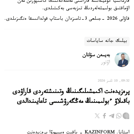
فارماتسيا كوميتەتىنە قاراستى مەملەكەتتىك كاسىپورىن مەن
اۋماقتىق بولىمشەلەردىڭ تىزبەسى بەكىتىلدى.
قاۋلى 2026 -جىلعى 3-تامىزدان باستاپ قولدانىسقا ەنگىزىلدى.
بيلىك جانە ساياسات
بەيسەن سۇلتان
اۆتور
09:52, 10 تامىز 2026
پرەزيدەنت اكىمشىلىگىنىڭ وتىنىشتەردى قاراۋدى
باقىلاۋ ءبولىمىنىڭ مەڭگەرۋشىسى تاعايىندالدى
استانا. KAZINFORM - باقىت ەسىموۆا پرەزيدەنت