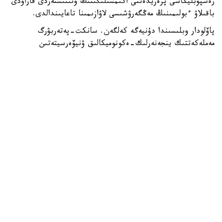
رەسپۋبليكاسى پرەزيدەنتى اكىمشىلىگىنىڭ وتىنىشتەردى قاراۋدى
باقىلاۋ ءبولىمىنىڭ مەڭگەرۋشىسى لاۋازىمىنا تاعايىندالدى.
پاۆلودار وبلىسىندا دۇنيەگە كەلگەن. سانكت-پەتەربۋرگ
مەملەكەتتىك ينجەنەرلىك-ەكونوميكالىق ۋنيۆەرسيتەتىن
بىتىرگەن (2006، «بولاشاق» باعدارلاماسى بويىنشا).
ەڭبەك جولى: «قازاقستان جاستارى كونگرەسى» زاڭدى تۇلعالار
قاۋىمداستىعىنىڭ مەنەدجەرى، اتقارۋشى ديرەكتور كەڭسەسىنىڭ
باسشىسى (2006-2007)؛ «ساۋدا ساياساتىن دامىتۋ ورتالىعى»
اكتسيونەرلىك قوعامىنىڭ ساراپشىسى (2007-2008)؛ قازاقستان
رەسپۋبليكاسى مەملەكەتتىك قىزمەت ىستەرى اگەنتتىگىنىڭ
ستراتەگيالىق جوسپارلاۋ جانە قوعاممەن بايلانىس ءبولىمىنىڭ
باسشىسى (2008-2010)؛ اقمولا وبلىسىنىڭ جۇمىسپەن قامتۋدى
ۇيلەستىرۋ جانە الەۋمەتتىك باعدارلامالار دەپارتامەنتى
باسشىسىنىڭ ورىنباسارى (2010-2011)؛ اقمولا وبلىسىنىڭ
جۇمىسپەن قامتۋدى ۇيلەستىرۋ جانە الەۋمەتتىك باعدارلامالار
دەپارتامەنتىنىڭ باسشىسى (2011-2013)؛ اقمولا وبلىسى اكىمى
اپپاراتىنىڭ باسشىسى (2013-2015)؛ «استانا قالاسىنىڭ ىشكى