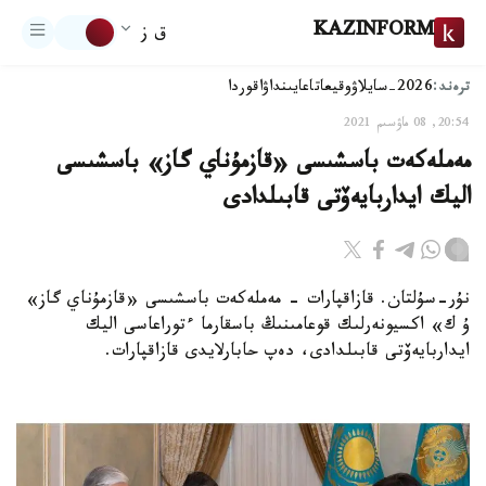
KAZINFORM
ق ز
ترەند:
2026-سايلاۋ
وقيعا
تاعايىنداۋ
اقوردا
20:54, 08 ماۋسىم 2021
مەملەكەت باسشىسى «قازمۇناي گاز» باسشىسى
اليك ايداربايەۆتى قابىلدادى
نۇر-سۇلتان. قازاقپارات - مەملەكەت باسشىسى «قازمۇناي گاز»
ۇ ك» اكسيونەرلىك قوعامىنىڭ باسقارما ءتوراعاسى اليك
ايداربايەۆتى قابىلدادى، دەپ حابارلايدى قازاقپارات.