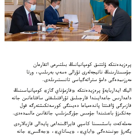
پرەزيدەنتكە ۇلتتىق كومپانيانىڭ بىلتىرعى اتقارعان
جۇمىستارىنىڭ ناتيجەلەرى تۋرالى ەسەپ بەرىلىپ، ورتا
مەرزىمدەگى دامۋ ستراتەگياسى تانىستىرىلدى.
اليك ايداربايەۆ پرەزيدەنتكە «قازمۇناي گاز» كومپانياسىنىڭ
داعدارىس جاعدايىندا قارجىلىق تۇراقتىلىقتى ساقتاعانىن جانە
قازىرگى ۋاقىتتا پاندەمياعا دەيىنگى كورسەتكىشتەرگە قول
جەتكىزۋ باعىتىندا جۇمىس جۇرگىزىلىپ جاتقانىن مالىمدەدى.
مەملەكەت باسشىسىنا كاسپي قايراڭىنداعى پايدالى قازبالاردى
يگەرۋ جونىندەگى «اباي»، «يساتاي»، «جەڭىس» جانە