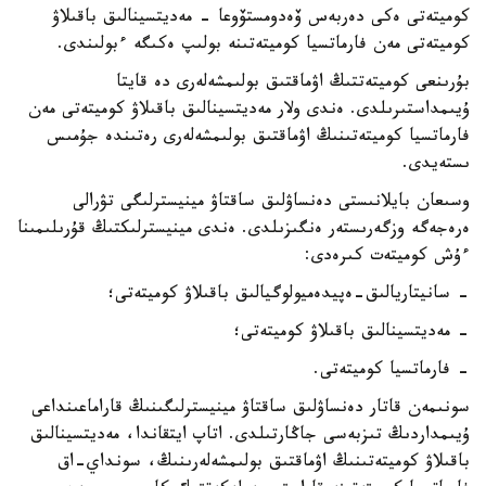
كوميتەتى ەكى دەربەس ۆەدومستۆوعا - مەديتسينالىق باقىلاۋ
كوميتەتى مەن فارماتسيا كوميتەتىنە بولىپ ەكىگە ءبولىندى.
بۇرىنعى كوميتەتتىڭ اۋماقتىق بولىمشەلەرى دە قايتا
ۇيىمداستىرىلدى. ەندى ولار مەديتسينالىق باقىلاۋ كوميتەتى مەن
فارماتسيا كوميتەتىنىڭ اۋماقتىق بولىمشەلەرى رەتىندە جۇمىس
ىستەيدى.
وسىعان بايلانىستى دەنساۋلىق ساقتاۋ مينيسترلىگى تۋرالى
ەرەجەگە وزگەرىستەر ەنگىزىلدى. ەندى مينيسترلىكتىڭ قۇرىلىمىنا
ءۇش كوميتەت كىرەدى:
- سانيتاريالىق-ەپيدەميولوگيالىق باقىلاۋ كوميتەتى؛
- مەديتسينالىق باقىلاۋ كوميتەتى؛
- فارماتسيا كوميتەتى.
سونىمەن قاتار دەنساۋلىق ساقتاۋ مينيسترلىگىنىڭ قاراماعىنداعى
ۇيىمداردىڭ تىزبەسى جاڭارتىلدى. اتاپ ايتقاندا، مەديتسينالىق
باقىلاۋ كوميتەتىنىڭ اۋماقتىق بولىمشەلەرىنىڭ، سونداي-اق