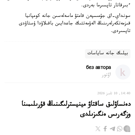
ءبىرقاتار تاپسىرما بەردى.
سونداي-اق جۇمىسپەن قامتۋ ماسەلەسىن جانە كومپانيا
قىزمەتكەرلەرىنىڭ الەۋمەتتىك جاعدايىن باقىلاۋدا ۇستاۋدى
تاپسىردى.
بيلىك جانە ساياسات
без автора
اۆتور
14:40, 10 تامىز 2026
دەنساۋلىق ساقتاۋ مينيسترلىگىنىڭ قۇرىلىمىنا
وزگەرىس ەنگىزىلدى