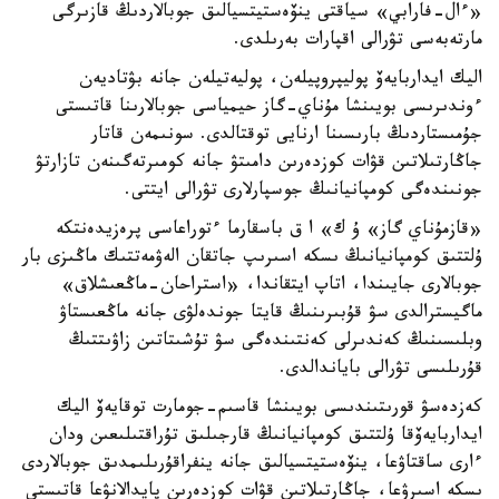
«ءال-فارابي» سياقتى ينۆەستيتسيالىق جوبالاردىڭ قازىرگى
مارتەبەسى تۋرالى اقپارات بەرىلدى.
اليك ايداربايەۆ پوليپروپيلەن، پوليەتيلەن جانە بۋتاديەن
ءوندىرىسى بويىنشا مۇناي-گاز حيمياسى جوبالارىنا قاتىستى
جۇمىستاردىڭ بارىسىنا ارنايى توقتالدى. سونىمەن قاتار
جاڭارتىلاتىن قۋات كوزدەرىن دامىتۋ جانە كومىرتەگىنەن تازارتۋ
جونىندەگى كومپانيانىڭ جوسپارلارى تۋرالى ايتتى.
«قازمۇناي گاز» ۇ ك» ا ق باسقارما ءتوراعاسى پرەزيدەنتكە
ۇلتتىق كومپانيانىڭ ىسكە اسىرىپ جاتقان الەۋمەتتىك ماڭىزى بار
جوبالارى جايىندا، اتاپ ايتقاندا، «استراحان-ماڭعىشلاق»
ماگيسترالدى سۋ قۇبىرىنىڭ قايتا جوندەلۋى جانە ماڭعىستاۋ
وبلىسىنىڭ كەندىرلى كەنتىندەگى سۋ تۇشىتاتىن زاۋىتتىڭ
قۇرىلىسى تۋرالى باياندالدى.
كەزدەسۋ قورىتىندىسى بويىنشا قاسىم-جومارت توقايەۆ اليك
ايداربايەۆقا ۇلتتىق كومپانيانىڭ قارجىلىق تۇراقتىلىعىن ودان
ءارى ساقتاۋعا، ينۆەستيتسيالىق جانە ينفراقۇرىلىمدىق جوبالاردى
ىسكە اسىرۋعا، جاڭارتىلاتىن قۋات كوزدەرىن پايدالانۋعا قاتىستى