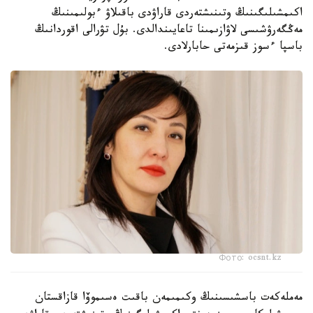
اكىمشىلىگىنىڭ وتىنىشتەردى قاراۋدى باقىلاۋ ءبولىمىنىڭ
مەڭگەرۋشىسى لاۋازىمىنا تاعايىندالدى. بۇل تۋرالى اقوردانىڭ
باسپا ءسوز قىزمەتى حابارلادى.
Фото: ocsnt.kz
مەملەكەت باسشىسىنىڭ وكىمىمەن باقىت ەسىموۆا قازاقستان