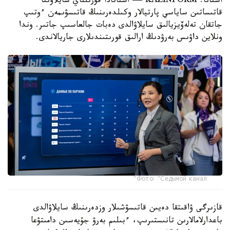
استانا. KAZINFORM — استانادا قۇرىلتاي سايلاۋىنا
قاتىساتىن ساياسي پارتيالار وكىلدەرىنىڭ قاتىسۋىمەن ءوتىپ
جاتقان تەلەۆيزيالىق سايلاۋالدى دەبات جالعاسىپ جاتىر. وندا
ونلاين داۋىس بەرۋدىڭ ارالىق قورىتىندىلارى جاريالاندى.
Фото: "Седьмой канал"
قازىرگى ۋاقىتقا دەيىن قاتىسۋشىلار وزدەرىنىڭ سايلاۋالدى
باعدارلامالارىن تانىستىرىپ، ءبىلىم بەرۋ جۇيەسىن دامىتۋعا