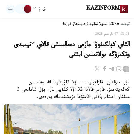
KAZINFORM
ق ز
ترەند:
2026-سايلاۋ
وقيعا
تاعايىنداۋ
اقوردا
21:31, 07 ماۋسىم 2021
التاي كولگىنوۆ جازعى دەمالىستى قالاي ءتيىمدى
وتكىزۋگە بولاتىنىن ايتتى
نۇر-سۇلتان. قازاقپارات - اۋلا كلۋبتارىنىڭ جەلىسىن
كەڭەيتەمىز. قازىر قالادا 32 اۋلا كلۋبى بار، بۇل شامامەن 3
مىڭنان استام بالانى قامتۋعا مۇمكىندىك بەرەدى.