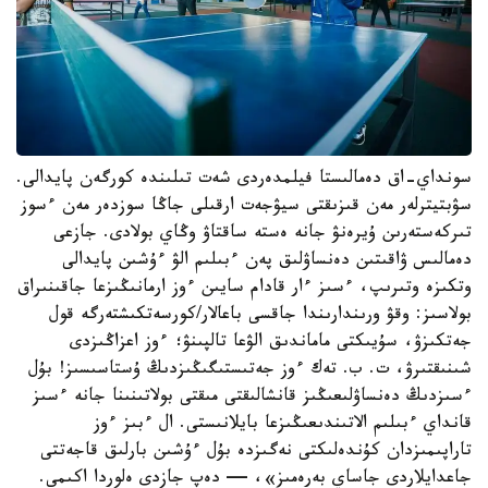
سونداي-اق دەمالىستا فيلمدەردى شەت تىلىندە كورگەن پايدالى.
سۋبتيترلەر مەن قىزىقتى سيۋجەت ارقىلى جاڭا سوزدەر مەن ءسوز
تىركەستەرىن ۇيرەنۋ جانە ەستە ساقتاۋ وڭاي بولادى. جازعى
دەمالىس ۋاقىتىن دەنساۋلىق پەن ءبىلىم الۋ ءۇشىن پايدالى
وتكىزە وتىرىپ، ءسىز ءار قادام سايىن ءوز ارمانىڭىزعا جاقىنىراق
بولاسىز: وقۋ ورىندارىندا جاقسى باعالار/كورسەتكىشتەرگە قول
جەتكىزۋ، سۇيىكتى ماماندىق الۋعا تالپىنۋ؛ ءوز اعزاڭىزدى
شىنىقتىرۋ، ت. ب. تەك ءوز جەتىستىگىڭىزدىڭ ۇستاسىسىز! بۇل
ءسىزدىڭ دەنساۋلىعىڭىز قانشالىقتى مىقتى بولاتىنىنا جانە ءسىز
قانداي ءبىلىم الاتىندىعىڭىزعا بايلانىستى. ال ءبىز ءوز
تاراپىمىزدان كۇندەلىكتى نەگىزدە بۇل ءۇشىن بارلىق قاجەتتى
جاعدايلاردى جاساي بەرەمىز»، — دەپ جازدى ەلوردا اكىمى.