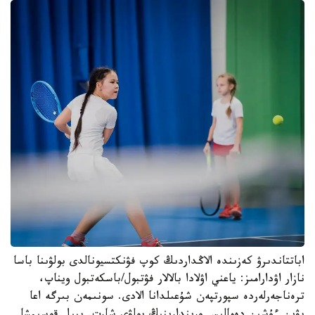
اباتتاندىرۋ كەزىندە الاڭداردىڭ كوپ فۋنكتسيونالدى بولۋىنا باسا
نازار اۋدارامىز: ياعني اۋلادا بالالار فۋتبول/باسكەتبول ويناپ،
ترەناجەرلەردە سپورتپەن شۇعىلدانا الادى. سونىمەن بىرگە اعا