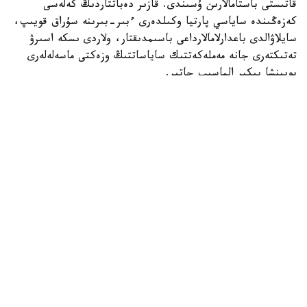
قاتىستى باستامالارىن ۇسىندى. قازىر دەباتتاردىڭ كەلەسى
كەزەڭىندە ساياسي پارتيا وكىلدەرى ءبىر-بىرىنە سۇراق قويىپ،
سايلاۋالدى باعدارلامالارداعى باسىمدىقتار، ولاردى ىسكە اسىرۋ
تەتىكتەرى جانە مەملەكەتتىك ساياساتتىڭ وزەكتى ماسەلەلەرى
بويىنشا پىكىر الماسىپ جاتىر.
«ادىلەت» پارتياسىنىڭ وكىلى راۋان كەنجەحان ۇلى ءبىلىم بەرۋ
جۇيەسىن سيفرلاندىرۋعا باعىتتالعان باستامالاردى تانىستىردى.
پارتيا ءبىلىم بەرۋ سالاسىندا جاساندى ينتەللەكتىنى قولدانۋدى
كەڭەيتۋدى ۇسىنىپ، جەكە دەرەكتەردى قورعاۋعا، تسيفرلىق
قاۋىپسىزدىكتى قامتاماسىز ەتۋگە جانە حالىقتىڭ سيفرلىق
ساۋاتتىلىعىن ارتتىرۋعا باسىمدىق بەرەتىنىن مالىمدەدى.
سونىمەن قاتار الداعى بەس جىل ىشىندە 5 ميلليون
قازاقستاندىقتى سيفرلىق تەحنولوگيالار مەن جاساندى ينتەللەكت
داعدىلارىنا وقىتۋ جوسپارى ۇسىنىلدى.
Respublica پارتياسىنىڭ وكىلى مەيرامگۇل ءمادالى جوعارى
ءبىلىم بەرۋ جۇيەسىن دامىتۋ جانە ونىڭ حالىقارالىق باسەكەگە