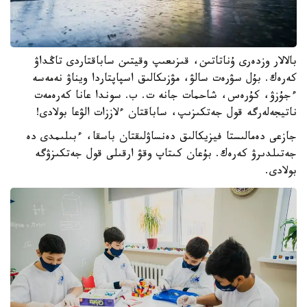
بالالار وزدەرى ۇناتاتىن، قىزىعىپ وقيتىن ساباقتاردى تاڭداۋ
كەرەك. بۇل سۋرەت سالۋ، مۋزىكالىق اسپاپتاردا ويناۋ نەمەسە
ءجۇزۋ، كۇرەس، شاحمات جانە ت. ب. سوندا عانا كەرەمەت
ناتيجەلەرگە قول جەتكىزىپ، ساباقتان ءلاززات الۋعا بولادى!
جازعى دەمالىستا فيزيكالىق دەنساۋلىقتان باسقا، ءبىلىمدى دە
جەتىلدىرۋ كەرەك. بۇعان كىتاپ وقۋ ارقىلى قول جەتكىزۋگە
بولادى.