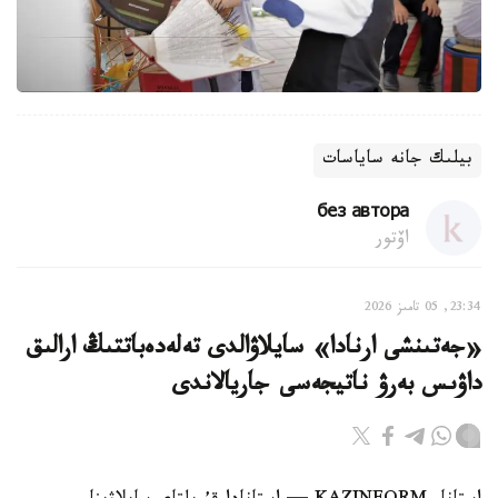
بيلىك جانە ساياسات
без автора
اۆتور
23:34, 05 تامىز 2026
«جەتىنشى ارنادا» سايلاۋالدى تەلەدەباتتىڭ ارالىق
داۋىس بەرۋ ناتيجەسى جاريالاندى