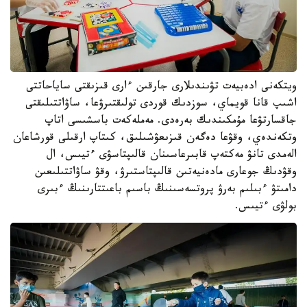
ويتكەنى ادەبيەت تۋىندىلارى جارقىن ءارى قىزىقتى ساياحاتتى
اشىپ قانا قويماي، سوزدىك قوردى تولىقتىرۋعا، ساۋاتتىلىقتى
جاقسارتۋعا مۇمكىندىك بەرەدى. مەملەكەت باسشىسى اتاپ
وتكەندەي، وقۋعا دەگەن قىزىعۋشىلىق، كىتاپ ارقىلى قورشاعان
الەمدى تانۋ مەكتەپ قابىرعاسىنان قالىپتاسۋى ءتيىس، ال
وقۋدىڭ جوعارى مادەنيەتىن قالىپتاستىرۋ، وقۋ ساۋاتتىلىعىن
دامىتۋ ءبىلىم بەرۋ پروتسەسىنىڭ باسىم باعىتتارىنىڭ ءبىرى
بولۋى ءتيىس.