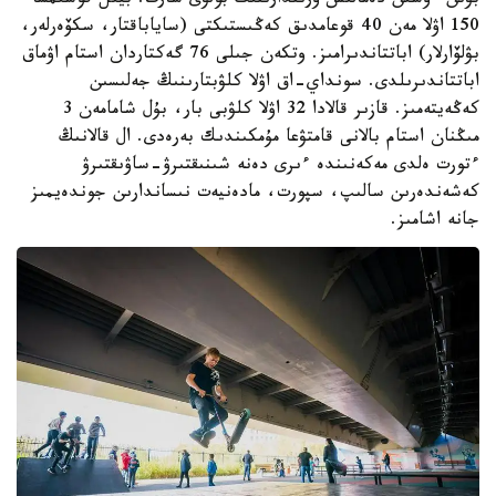
بۋىن ءۇشىن دەمالىس ورىندارىنىڭ بولۋى شارت. بيىل قوسىمشا
150 اۋلا مەن 40 قوعامدىق كەڭىستىكتى (ساياباقتار، سكۆەرلەر،
بۋلۆارلار) اباتتاندىرامىز. وتكەن جىلى 76 گەكتاردان استام اۋماق
اباتتاندىرىلدى. سونداي-اق اۋلا كلۋبتارىنىڭ جەلىسىن
كەڭەيتەمىز. قازىر قالادا 32 اۋلا كلۋبى بار، بۇل شامامەن 3
مىڭنان استام بالانى قامتۋعا مۇمكىندىك بەرەدى. ال قالانىڭ
ءتورت ەلدى مەكەنىندە ءىرى دەنە شىنىقتىرۋ-ساۋىقتىرۋ
كەشەندەرىن سالىپ، سپورت، مادەنيەت نىساندارىن جوندەيمىز
جانە اشامىز.