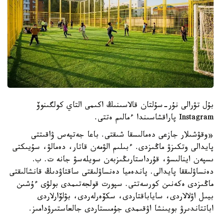
بۇل تۋرالى نۇر-سۇلتان قالاسىنىڭ اكىمى التاي كولگىنوۆ
Instagram پاراقشاسىندا ءمالىم ەتتى.
«وقۋشىلار جازعى دەمالىسقا شىقتى. باعا جەتپەس ۋاقىتتى
پايدالى وتكىزۋ ماڭىزدى. ءبىلىم الۋمەن قاتار، دەمالۋ، سۇيىكتى
ىسپەن اينالىسۋ، قۇرداستارىڭىزبەن سويلەسۋ جانە ت. ب.
دەنساۋلىققا پايدالى. پاندەميا دەنساۋلىقتى ساقتاۋدىڭ قانشالىقتى
ماڭىزدى ەكەنىن كورسەتتى. سپورت قولجەتىمدى بولۋى ءۇشىن
بيىل اۋلالاردى، ساياباقتاردى، سكۆەرلەردى، بۋلۆارلاردى
اباتتاندىرۋ بويىنشا اۋقىمدى جۇمىستاردى جالعاستىرۋدامىز.