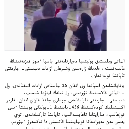
الماتى وبلىستىق پوليتسيا دەپارتامەنتى باسپا ءسوز قىزمەتىنىڭ
مالىمەتىنشە، ەلدىڭ زارەسىن ۇشىرعان ازامات دىبىستى- جارىقتى
تاپانشا قولدانعان.
«تاپانشامەن اسپانعا وق اتقان 26 جاستاعى ازامات انىقتالدى. ول
- الماتى قالاسىنىڭ تۇرعىنى. ول تىلەك ايتۋعا شىعىپ،
دىبىستى- جارىقتى تاپانشامەن جوعارى جاققا قاراي اتقان. قازىر
اكىمشىلىك كودەكستىڭ 436-بابىنىڭ 1-بولىگى بويىنشا ءىس
قوزعالىپ، ساراپتاما تاعايىندالىپ، تاپانشا تاركىلەندى. توي
يەسى مەن مەيرامحانا قوجايىنىنا قاتىستى دا تەكسەرۋ ءجۇرىپ