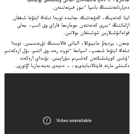
جاتىر»، - دەپ مالىمدەدى الماتى وبلىستىق پوليتسيا
دەپارتامەنتىنىڭ باسپا ءسوز قىزمەتىنەن.
ايتا كەتەيىك، الەۋمەتتىك جەلىدە تويدا تىلەك ايتۋعا شىققان
ازاماتتىڭ ءبىرى كەنەتتەن جوعارىعا قاراي وق اتىپ، جەلى
قولدانۋشىلارىن شوشىتقان بولاتىن.
«مەن، يزديەۆ حابيبوللا، الماتى قالاسىنىڭ تۇرعىنىمىن. تويدا
تىلەك ايتۋعا شىعىپ، اسپانعا ءتورت رەت وق اتتىم. بۇل ارەكەتىم
ءۇشىن كوپشىلىكتەن كەشىرىم سۇرايمىن. بۇنداي ارەكەت
ەكىنشى مارتە قايتالانبايدى»، - دەيدى بەينەجازبا اۆتورى.