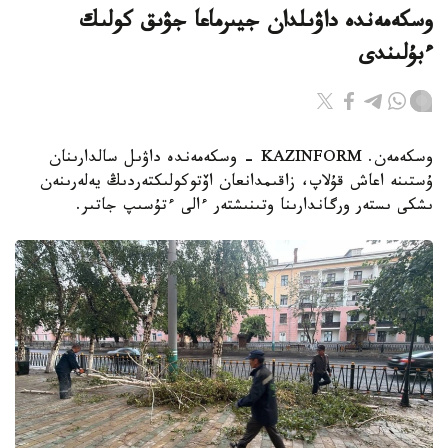
وسكەمەندە داۋىلدان جيىرماعا جۋىق كولىك
ءبۇلىندى
وسكەمەن. KAZINFORM - وسكەمەندە داۋىل سالدارىنان
ۇستىنە اعاش قۇلاپ، زاقىمدانعان اۆتوكولىكتەردىڭ يەلەرىنەن
ىشكى ىستەر ورگاندارىنا وتىنىشتەر ءالى ءتۇسىپ جاتىر.