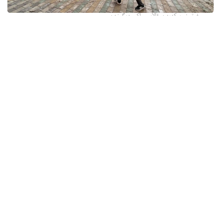
فوتو: وسكەمەن قالاسى اكىمدىگىنەن
قالا اكىمدىگىنىڭ مالىمەتىنشە، داۋىل كەزىندە ورتالىق
كوشەلەردە جەل 15 اعاشتى قۇلاتقان. ولاردىڭ ءبىرقاتارى جول
جيەگىندە تۇرعان اۆتوكولىكتەردىڭ ۇستىنە قۇلادى.
- قازىرگى ۋاقىتتا پوليتسياعا اعاشتاردىڭ قۇلاۋى سالدارىنان
كولىكتەرى زاقىمدانعان 17 اۆتوكولىك يەسىنەن ارىز ءتۇستى، -
دەپ حابارلادى شقو پوليتسيا دەپارتامەنتىنىڭ باسپا ءسوز
قىزمەتىنەن.
پوليتسياعا ءالى بارلىق زارداپ شەككەن كولىك يەلەرى جۇگىنىپ
ۇلگەرمەگەن بولۋى دا مۇمكىن.