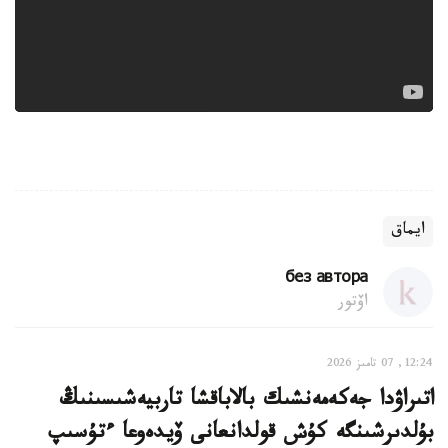
ايماق
без автора
اۆتور
12:24, 07 تامىز 2026
اتىراۋدا جەكەمەنشىك بالاباقشا تاربيەشىسىنىڭ
بۇلدىرشىنگە كۇش قولدانعانى ۆيدەوعا ءتۇسىپ