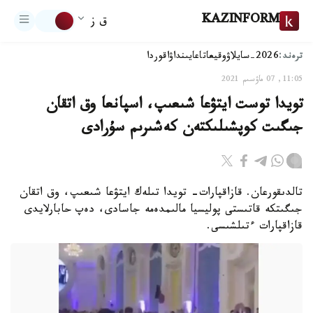
KAZINFORM
ق ز
ترەند:
2026-سايلاۋ
وقيعا
تاعايىنداۋ
اقوردا
11:05, 07 ماۋسىم 2021
تويدا توست ايتۋعا شىعىپ، اسپانعا وق اتقان
جىگىت كوپشىلىكتەن كەشىرىم سۇرادى
تالدىقورعان. قازاقپارات- تويدا تىلەك ايتۋعا شىعىپ، وق اتقان
جىگىتكە قاتىستى پوليسيا مالىمدەمە جاسادى، دەپ حابارلايدى
قازاقپارات ءتىلشىسى.