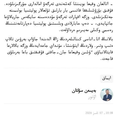
- اتالعان وقيعا بويىنشا كەشەندى تەرگەۋ امالدارى جۇرگىزىلۋدە.
قۇقىق بۇزۋشىلىققا قاتىسى بار بارلىق تۇلعالار پوليتسيا بولىمىنە
جەتكىزىلدى. وزگە اقپارات تەرگەۋ مۇددەسىنە سايكەس جاريالاۋعا
جاتپايدى، - دەپ حابارلادى وبلىستىق پوليتسيا دەپارتامەنتىنىڭ
رەسمي وكىلى مەيىرىم ەرداۋلەت.
بالانىڭ اتا-اناسى كىنالىلەردىڭ زاڭ الدىندا جاۋاپ بەرۋىن تالاپ
ەتىپ وتىر. ولاردىڭ ايتۋىنشا، مۇنداي جاعدايدىڭ وزگە بالالارعا
قايتالانباۋى ءۇشىن وقيعاعا جان-جاقتى قۇقىقتىق باعا بەرىلۋى
قاجەت.
ايماق
بەيسەن سۇلتان
اۆتور
10:08, 07 تامىز 2026