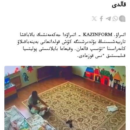
قالدى
اتىراۋ. KAZINFORM - اتىراۋدا جەكەمەنشىك بالاباقشا
تاربيەشىسىنىڭ بۇلدىرشىنگە كۇش قولدانعانى بەينەباقىلاۋ
كامەراسىنا ءتۇسىپ قالعان. وقيعاعا بايلانىستى پوليتسيا
قىلمىستىق ءىس قوزعادى.