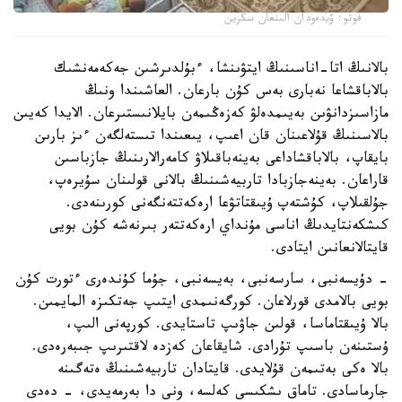
فوتو: ۆيدەودان الىنعان سكرين
بالانىڭ اتا-اناسىنىڭ ايتۋىنشا، ءبۇلدىرشىن جەكەمەنشىك
بالاباقشاعا نەبارى بەس كۇن بارعان. العاشىندا ونىڭ
مازاسىزدانۋىن بەيىمدەلۋ كەزەڭىمەن بايلانىستىرعان. الايدا كەيىن
بالاسىنىڭ قۇلاعىنان قان اعىپ، يىعىندا تىستەلگەن ءىز بارىن
بايقاپ، بالاباقشاداعى بەينەباقىلاۋ كامەرالارىنىڭ جازباسىن
قاراعان. بەينەجازبادا تاربيەشىنىڭ بالانى قولىنان سۇيرەپ،
جۇلقىلاپ، كۇشتەپ ۇيىقتاتۋعا ارەكەتتەنگەنى كورىنەدى.
كىشكەنتايدىڭ اناسى مۇنداي ارەكەتتەر بىرنەشە كۇن بويى
قايتالانعانىن ايتادى.
- دۇيسەنبى، سارسەنبى، بەيسەنبى، جۇما كۇندەرى ءتورت كۇن
بويى بالامدى قورلاعان. كورگەنىمدى ايتىپ جەتكىزە المايمىن.
بالا ۇيىقتاماسا، قولىن جاۋىپ تاستايدى. كورپەنى الىپ،
ۇستىنەن باسىپ تۇرادى. شايقاعان كەزدە لاقتىرىپ جىبەرەدى.
بالا ەكى بەتىمەن قۇلايدى. قايتادان تاربيەشىنىڭ ەتەگىنە
جارماسادى. تاماق ىشكىسى كەلسە، ونى دا بەرمەيدى، - دەدى