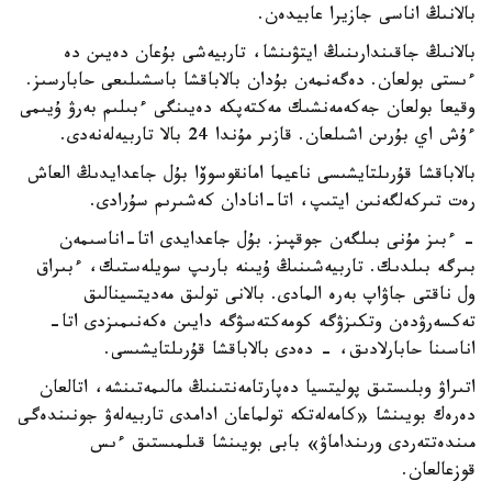
بالانىڭ اناسى جازيرا عابيدەن.
بالانىڭ جاقىندارىنىڭ ايتۋىنشا، تاربيەشى بۇعان دەيىن دە
ءىستى بولعان. دەگەنمەن بۇدان بالاباقشا باسشىلىعى حابارسىز.
وقيعا بولعان جەكەمەنشىك مەكتەپكە دەيىنگى ءبىلىم بەرۋ ۇيىمى
ءۇش اي بۇرىن اشىلعان. قازىر مۇندا 24 بالا تاربيەلەنەدى.
بالاباقشا قۇرىلتايشىسى ناعيما امانقوسوۆا بۇل جاعدايدىڭ العاش
رەت تىركەلگەنىن ايتىپ، اتا-انادان كەشىرىم سۇرادى.
- ءبىز مۇنى بىلگەن جوقپىز. بۇل جاعدايدى اتا-اناسىمەن
بىرگە بىلدىك. تاربيەشىنىڭ ۇيىنە بارىپ سويلەستىك، ءبىراق
ول ناقتى جاۋاپ بەرە المادى. بالانى تولىق مەديتسينالىق
تەكسەرۋدەن وتكىزۋگە كومەكتەسۋگە دايىن ەكەنىمىزدى اتا-
اناسىنا حابارلادىق، - دەدى بالاباقشا قۇرىلتايشىسى.
اتىراۋ وبلىستىق پوليتسيا دەپارتامەنتىنىڭ مالىمەتىنشە، اتالعان
دەرەك بويىنشا «كامەلەتكە تولماعان ادامدى تاربيەلەۋ جونىندەگى
مىندەتتەردى ورىنداماۋ» بابى بويىنشا قىلمىستىق ءىس
قوزعالعان.