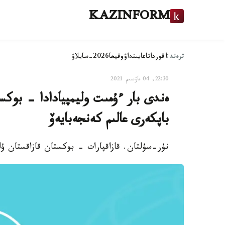
KAZINFORM
ترەند:
اقوردا
تاعايىنداۋ
وقيعا
2026-سايلاۋ
22:30, 04 ماۋسىم 2021
ەندى بار ءۇمىت وليمپيادادا - بوكس
باپكەرى عالىم كەنجەبايەۆ
نۇر-سۇلتان. قازاقپارات - بوكستان قازاقستان ۇلت