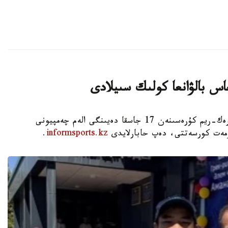
اس بالۋانعا كولىك سىيلادى
استانا. KAZINFORM - شىمكەنت قالاسىندا گرەك-ريم كۇرەسىنەن 17 جاسقا دەيىنگى الەم چەمپيونى
ۇرمەت كورسەتتى، دەپ حابارلايدى
informsports.kz
.