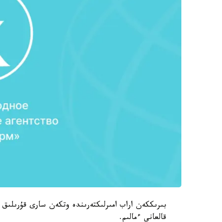
بىرىككەن اراب امىرلىكتەرىندە وتكەن سارى قۇرىلىق د
قالعانى ءمالىم.