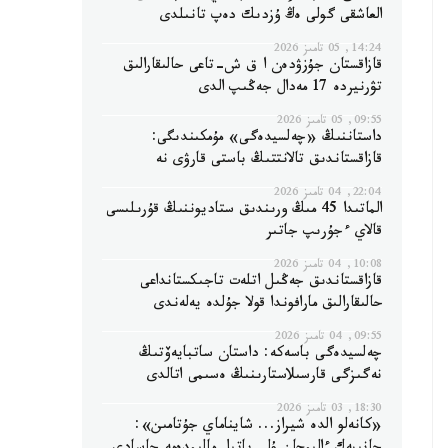
العاشقى گولى ەڭ ۇزدىك دەپ تانىلدى
14:24, 05 تامىز 2026
قازاقستان جۇزۋدەن ا ق ش-تاعى حالىقارالىق
تۋرنيردە 17 مەدال جەڭىپ الدى
09:55, 05 تامىز 2026
داستاننىڭ «چەلسيدەگى» مۇمكىندىگى:
قازاقستاندىق تالانتتىڭ باستى قارۋى نە
22:04, 04 تامىز 2026
الماتىدا 45 مىڭ ورىندىق ستاديوننىڭ قۇرىلىسى
قالاي ءجۇرىپ جاتىر
10:08, 04 تامىز 2026
قازاقستاندىق جەڭىل اتلەت تاجىكستانداعى
حالىقارالىق مارافوندا قولا جۇلدە يەلەندى
09:55, 04 تامىز 2026
چەلسيدەگى باسەكە: داستان ساتبايەۆتىڭ
نەگىزگى قارسىلاستارىنىڭ ەسىمى اتالدى
18:30, 03 تامىز 2026
«كانەلو الدە شيراز... شايناماي جۇتامىن»: