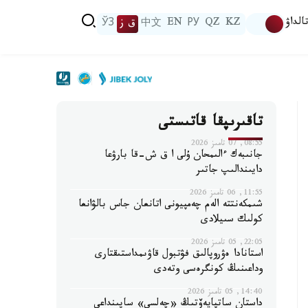
الداۋ
KZ
QZ
РУ
EN
中文
ق ز
ЎЗ
تاقىرىپقا قاتىستى
08:55, 07 تامىز 2026
جانىبەك ءالىمحان ۇلى ا ق ش-قا بارۋعا
دايىندالىپ جاتىر
11:55, 06 تامىز 2026
شىمكەنتتە الەم چەمپيونى اتانعان جاس بالۋانعا
كولىك سىيلادى
22:05, 05 تامىز 2026
استانادا ەۋروپالىق فۋتبول قاۋىمداستىقتارى
وداعىنىڭ كونگرەسى وتەدى
14:40, 05 تامىز 2026
داستان ساتپايەۆتىڭ «چەلسي» ساپىنداعى