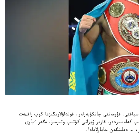
سياقتى. قۇرمەتتى جانكۇيەرلەر، قولداۋلارىڭىزعا كوپ راقمەت!
پ كەلەسىزدەر. قازىر ۆيزانى كۇتىپ وتىرمىز. ەگەر ءبارى
، - دەلىنگەن حابارلامادا.