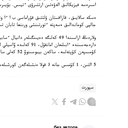
اسىرەسە فيزيكالىق الەۋەتىن ارتتىرۋى ءتيىس. بۇيىرس
جالپى كوماندالىق ەسەپتە ءتورتىنشى ورىنعا تابان تى
كۇمىسپەن كۇپتەلسە، ساكەن بيبوسىنوۆ 52 كەلى سالماقتا قولانى قاناعات تۇتتى.
5 التىن، 1 كۇمىس جانە 3 قولا ەنشىلەگەن كورشىلەس وزبەك كومانداسى جالپى ەسەپتە كوش باستادى.
سپورت