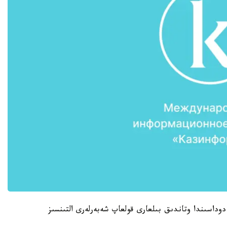
وداسىندا وتاندىق بىلعارى قولعاپ شەبەرلەرى التىنسىز