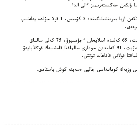
ا ۇلكەن جەڭىستەرىمىز ءالى الدا.
ەسكە سالايىق، قازاقستان ۇلتتىق قۇراماسى ب ا ءا وتكەن ازيا بىرىنشىلىگىندە 5 كۇمىس، 1 قولا جۇلدە يەلەنىپ
رەدى.
ولاردىڭ اراسىندا 49 كەلىگە دەيىنگىلەر دانيال ءسابيت، 69 كەلىدە ابىلايحان ءجۇسىپوۆ، 75 كەلى سالماق
دارەجەسىندە ءابىلحان امانقۇل، 91 كەلىدە ۆاسيلي لەۆيت، 91 كەلىدەن جوعارى سالماقتا قامشىبەك قوڭقابايەۆ