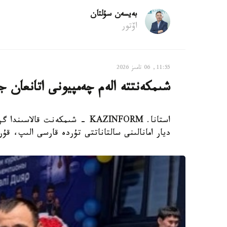
بەيسەن سۇلتان
اۆتور
11:55, 06 تامىز 2026
شىمكەنتتە الەم چەمپيونى اتانعان ج
ديار امانالىنى سالتاناتتى تۇردە قارسى الىپ، ق