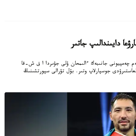
ۋعا دايىندالىپ جاتىر
بوكسشى، الەم چەمپيونى جانىبەك ءالىمحان ۇلى جۋىردا ا ق ش-قا
عاستىرۋدى جوسپارلاپ وتىر. بۇل تۋرالى سپورتشىنىڭ