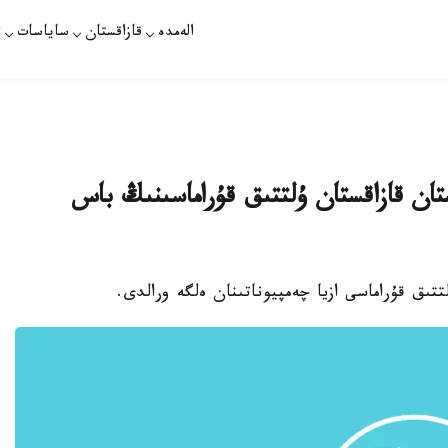
الەمدە
قازاقستان
ساياسات
ت
تان قازاقستان ۇلتتىق قۇراماسىنىڭ باس
تىق قۇراماسى ازيا چەمپيوناتىنان ەلگە ورالدى.