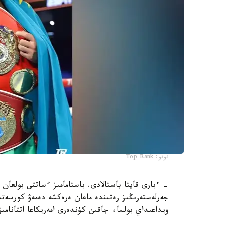
فوتو: Top Rank
- ءبارى قايتا باستالادى. باستامامىز ءساتتى بولعان 
جەرلەستەرىڭىز رەتىندە ماعان ەرەكشە دەمەۋ كورسەتى
ويداعىداي بولسا، جاقىن كۇندەرى امەريكاعا اتتانامىز