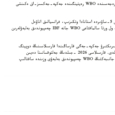
بۇعان دەيىن جانىبەك ءالىمحان ۇلى جاڭا سالماق دارەجەسىندە WBO رەيتينگىندە جەكپە-جەكسىز-اق ەكىنشى
ءالىمحان ۇلى سوڭعى جەكپە-جەگىن 2025 -جىلعى 5-ساۋىردە استانادا وتكىزىپ، فرانسيالىق اناۋەل
نگاميسسەنگەنى نوكاۋتپەن جەڭدى. سول كەزدەسۋدە ول ورتا سالماقتاعى WBO جانە IBF چەمپيوندىق بەلبەۋلەرىن
مپيونىمەن وتەتىن بىرىكتىرۋ جەكپە-جەگى قارساڭىندا قارسىلاسىنىڭ دوپينگ
سىناماسى وڭ ناتيجە كورسەتىپ، كەزدەسۋ وتپەي قالدى. قارسىلاسى 2026 -جىلدىڭ جەلتوقسانىنا دەيىن
سپورتتان شەتتەتىلىپ، IBF تيتۋلىنان ايىرىلدى. ال جانىبەكتىڭ WBO چەمپيوندىق بەلبەۋى وزىندە ساقتالىپ