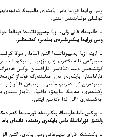
كوڭىلى تولمايتىنىن ايتتى.
- عالىمبەك قالي ۇلى، ازيا چەمپيوناتىندا فينالعا جول
وسى ورايدا پىكىرىڭىزدى بىلدىرە كەتسەڭىز.
- ارينە ازيا چەمپيوناتىندا التىن الماعان سوڭ كوڭىلىم
جىبەرگەن قاتەلىكتەرىمىزدى تۇزەيمىز. توكيوعا دەيى
كۇنشىعىس ەلىنە اتتانامىز. قازاقستان بوكس فەدەرات
قاراماستان باپكەرلەر مەن جىگىتتەرگە قولداۋ كورسە
لەبىزدەرىن ءبىلدىرىپ جاتتى. سونىمەن قاتار ۇ و ك 
وكىلدەرى، سەرىك ساپيەۆ، باقتيار ارتايەۆ سىندى ب
جەڭىستەرى ءالى الدا ەكەنىن ايتتى.
- بوكس ماماندارىنىڭ پىكىرىنشە قورجىندا كەم دەگە
ۇلتتىق قۇرامانىڭ باس باپكەرى رەتىندە قانداي باعا 
- وكىنىشكە قاراي بۇيىرعانى وسى بولدى. التىن الۋ