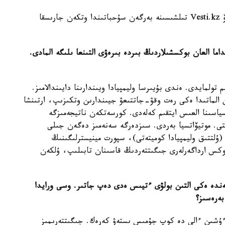
وسى ورايدا قۇراما باس باپكەرى عالىمبەك كەنجەبايەۆ Vesti.kz تىلشىسىنە بەرگەن سۇحباتىندا وتكەن جارىسقا
داما العان بوكسشىلاردىڭ بىردە بىرەۋى التىنعا ىلىگە المادى.
 تولمايدى. ەندى بۇيىرسا وليمپيادا ويىندارىنا دايىندالامىز.
ن الماتىدا ەكى رەت وقۋ-جاتتىعۋ جيىندارىن وتكىزىپ، ارتىنشا
سياسىنا العىس ايتقىم كەلەدى. كورسەتكەن ناتيجەمىزگە
تتى. موتيۆاتسيا بەردى. سىزدەرگە سەنەمىز دەگەن جىلى
(ۇلتتىق وليمپيادا كوميتەتى)، سپورت مينيسترلىگىنىڭ
وكس ارداگەرلەرى جىگىتتەردىڭ قاسىنان تابىلىپ، ۇلكەن
ندە ەكى التىن بولۋى ءتيىس ەدى دەپ جاتىر. وسى ورايدا
بەرەسىز؟
 ءۇشىن ءالى دە كوپ جۇمىس ىستەۋ كەرەك. جىگىتتەرىمىز