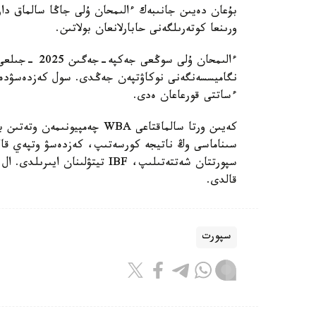
ورىنعا كوتەرىلگەنى حابارلانعان بولاتىن.
ءساتتى قورعاعان ەدى.
كەيىن ورتا سالماقتاعى WBA چە
قالدى.
سپورت