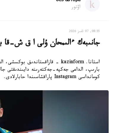
без автора
اۆتور
08:55, 07 تامىز 2026
جانىبەك ءالىمحان ۇلى ا ق ش-قا بار
استانا. kazinform - قازاقستاندىق 
بارىپ، الداعى جەكپە-جەكتەرىنە دايىندىقتى جال
كومانداسى Instagram پاراقشاسىندا حابارلادى.