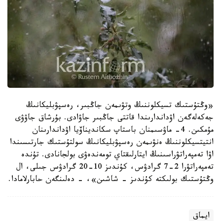
«وڭتۇستىك تسيكلوننىڭ وتۋىمەن جاڭبىر، رەسپۋبليكانىڭ
جەكەلەگەن اۋداندارىندا قاتتى جاڭبىر جاۋادى. بۇرشاق جاۋۋى
مۇمكىن. 4- ماۋسىمنان باستاپ سكانديناۆيا اۋداندارىنان
انتيتسيكلوننىڭ ەنۋىمەن رەسپۋبليكانىڭ سولتۇستىك جارتىسىندا
اۋا تەمپەراتۋراسىنىڭ ايتارلىقتاي تومەندەۋى بولجانادى. تۇندە
تەمپەراتۋرا 2-7 گرادۋس، كۇندىز 10-20 گرادۋس جىلى، ال
وڭتۇستىك بولىكتە كۇندىز - شاشىن»، - دەلىنگەن حابارلامادا.
ايماق