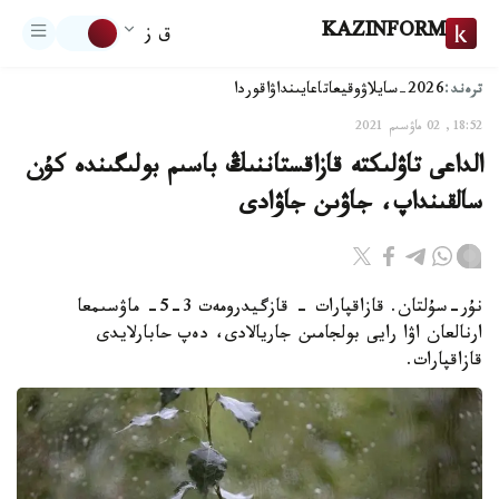
KAZINFORM
ق ز
ترەند:
2026-سايلاۋ
وقيعا
تاعايىنداۋ
اقوردا
18:52, 02 ماۋسىم 2021
الداعى تاۋلىكتە قازاقستاننىڭ باسىم بولىگىندە كۇن
سالقىنداپ، جاۋىن جاۋادى
نۇر-سۇلتان. قازاقپارات - قازگيدرومەت 3-5- ماۋسىمعا
ارنالعان اۋا رايى بولجامىن جاريالادى، دەپ حابارلايدى
قازاقپارات.