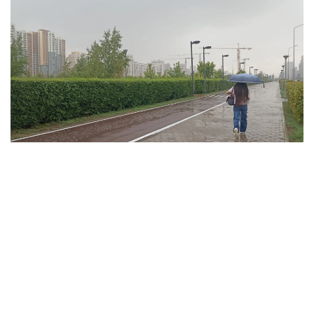
فوتو: ەلميرا ورالبايەۆا/kazinform
ۇلىتاۋ وبلىسىندا تۇندە وبلىستىڭ شىعىسىندا جاڭبىر جاۋىپ،
نايزاعاي وينايدى. سولتۇستىك- باتىستان، سولتۇستىكتەن
سوعاتىن جەلدىڭ ەكپىنى كۇندىز وبلىستىڭ سولتۇستىگى مەن
شىعىسىندا 15 م/س- قا جەتەدى. كۇندىز اۋا تەمپەراتۋراسى +35
گرادۋسقا دەيىن كوتەرىلىپ، اپتاپ ىستىق بولادى. وبلىستىڭ
سولتۇستىگى مەن ورتالىعىندا جوعارى ءورت قاۋپى، ال