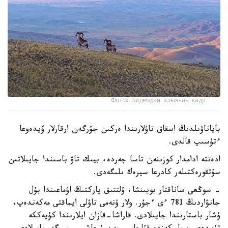
Фото: Видеодан алынған кадр
باياناۋىلدىڭ اسقاق تاۋلارىندا ەركىن جۇرگەن ارقارلار ۆيدەوعا
ءتۇسىپ قالدى.
ادەتتە ادامدار كوزىنەن تاسا جەردە، بيىك تاۋ باسىندا جايىلاتىن
سۇتقورەكتىلەر كادرعا سيرەك ىلىگەدى.
- سوڭعى ساناقتار بويىنشا، ۇلتتىق پاركتىڭ اۋماعىندا بۇل
جانۋاردىڭ 781 ءى ءجۇر. ولار ۇنەمى تاۋلى ايماقتى مەكەندەپ،
ۇشار باستارىندا جايىلادى. قاراشا-قازان ايلارىندا كۇيەككە