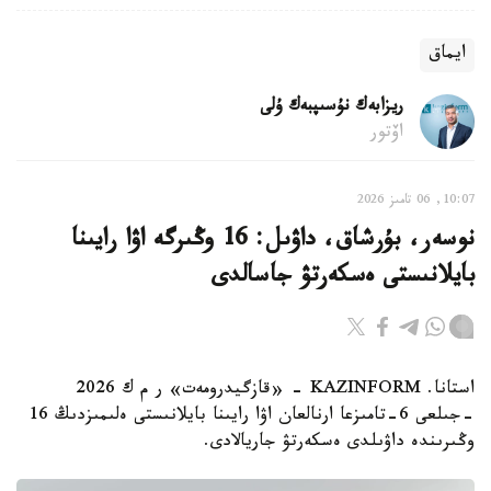
ايماق
ريزابەك نۇسىپبەك ۇلى
اۆتور
10:07, 06 تامىز 2026
نوسەر، بۇرشاق، داۋىل: 16 وڭىرگە اۋا رايىنا
بايلانىستى ەسكەرتۋ جاسالدى
استانا. KAZINFORM - «قازگيدرومەت» ر م ك 2026
-جىلعى 6-تامىزعا ارنالعان اۋا رايىنا بايلانىستى ەلىمىزدىڭ 16
وڭىرىندە داۋىلدى ەسكەرتۋ جاريالادى.