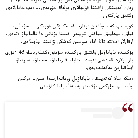
تۇسەدى. سول كەزدە قۇلجاسى مەن ۇرعاشىسى بىرگە جايىلادى.
ودان كەيىنگى ۋاقىتتا قۇلجالارى بولەك جۇرەدى،-دەپ حابارلادى
ۇلتتىق پاركتەن.
كوبەيىپ كەلە جاتقان ارقاردىڭ نەگىزگى قورەگى - جۋسان،
قياق، بيدايىق سياقتى شوپتەر. قىستا بۇتانى دا تالعاجاۋ ەتەدى.
ارقارلار ادەتتە تاڭ اتا، سوسىن كەشكى ۋاقىتتا جايىلادى.
بۇگىندە باياناۋىل ۇلتتىق پاركىندە سۇتقورەكتىلەردىڭ 45 ءتۇرى
بار. ولاردىڭ دەنى اقبەت، دالبا، قىزىلتاۋ، جەلتاۋ، سارىتاۋ
ايماقتارىن مەكەندەيدى.
ەسكە سالا كەتەيىك، باياناۋىل ورماندارىندا ەمىن- ەركىن
جايىلىپ جۇرگەن بۇلاندار بەينەتاسپاعا ءتۇستى.