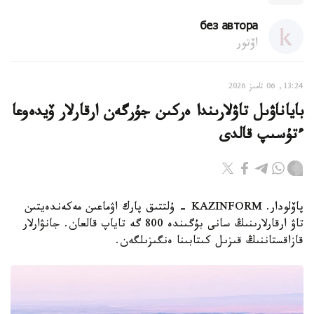
без автора
اۆتور
13:24, 06 تامىز 2026
باياناۋىل تاۋلارىندا ەركىن جۇرگەن ارقارلار ۆيدەوعا
ءتۇسىپ قالدى
پاۆلودار. KAZINFORM - ۇلتتىق پارك اۋماعىن مەكەندەيتىن
تاۋ ارقارلارىنىڭ سانى بۇگىندە 800 گە تاياپ قالعان. جانۋارلار
قازاقستاننىڭ قىزىل كىتابىنا ەنگىزىلگەن.