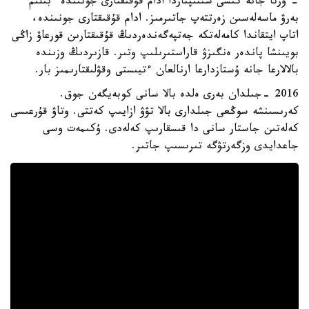
- ورتا جانە كىشى سىنىپتاردا ادام قۇقىقتارى جونىندە ءبىلىم
بەرۋ ماسەلەسىن زەرتتەپ جاتىرمىز. ادام قۇقىقتارى جونىندە،
اتاپ ايتقاندا كامەلەتكە جەتپەگەندەردىڭ قۇقىقتارىن قورعاۋ زاڭى
بويىنشا پاندەر ەنگىزۋ قاراستىرىلىپ وتىر. قازىردىڭ وزىندە
بالالارعا جانە ۇستازدارعا ارنالعان ءتيىستى وقۋلىقتارىمىز بار.
2016 -جىلدان بەرى ەلدە بالا سانى كوبەيگەن جوق.
كەرىسىنشە سوڭعى جىلدارى بالا تۋۋ ازايىپ كەتتى. وتاۋ قۇرعىسى
كەلەتىن جاستار سانى دا قىسقارىپ كەلەدى. ۇكىمەت وسى
جاعدايدى وزگەرتۋگە تىرىسىپ جاتىر.