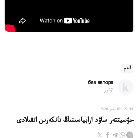
الەم
без автора
اۆتور
22:44, 05 تامىز 2026
حۋسيتتەر ساۋد ارابياسىنىڭ تانكەرىن اتقىلادى