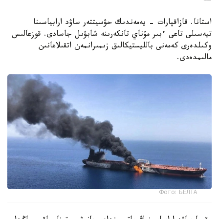
استانا. قازاقپارات - يەمەندىك حۋسيتتەر ساۋد ارابياسىنا
تيەسىلى تاعى ءبىر مۇناي تانكەرىنە شابۋىل جاسادى. قوزعالىس
وكىلدەرى كەمەنى بالليستيكالىق زىمىرانمەن اتقىلاعانىن
مالىمدەدى.
Фото: БЕЛТА