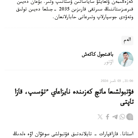
كەزەڭىمەن ۇلعايتۋ ساياساتىن ۇستانىپ وتىر. بۇعان دەيىن
قىرعىزستاننىڭ سىرتقى قارىزىن 2035 -جىلعا دەيىن تولىق
وتەۋدى جوسپارلاپ وتىرعانى حابارلانعان.
الەم
باقىتجول كاكەش
اۆتور
21:06, 05 تامىز 2026
فۋتبولشىعا ماتچ كەزىندە نايزاعاي ءتۇسىپ، قازا
تاپتى
استانا. قازاقپارات - تايلاندتىق فۋتبولشى سوفۆان اۆە ەلدىڭ