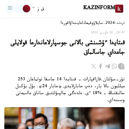
KAZINFORM
ق ز
ترەند:
2026-سايلاۋ
وقيعا
تاعايىنداۋ
اقوردا
10:47, 02 ماۋسىم 2021
قىتايدا ءۇشىنشى بالانى جوسپارلاعاندارعا قولايلى
جاعداي جاسالماق
نۇر-سۇلتان.قازاقپارات - قىتايدا 14 جاسقا تولماعان 253
ميلليون بالا بار، دەپ حابارلايدى «حابار 24». بۇل بۇكىل
حالىقتىڭ - %18 ءى. ەلدەگى جالپىۇلتتىق ساناق مالىمەتى
وسىنداي.