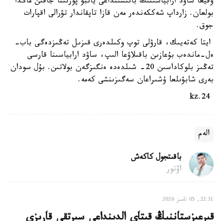
وقيعا ساۋد ارابياسىنىڭ باتىسىنداعى يانبۋ پورتىنا جاقىن ماڭدا
بولعان. زارداپ شەككەندەر مەن قازا تاپقاندار تۋرالى اقپارات
جوق.
ايتا كەتەيىك، قارۋلى توپ وكىلدەرى قىزىل تەڭىزدەگى باب-
ەل-ماندەب بۇعازىن باقىلاۋعا الىپ، ساۋد ارابياسىنا قارسى
تەڭىز بلوكاداسىن 20- شىلدەدە ەنگىزگەن بولاتىن. بۇل سودان
بەرى شابۋىلعا ۇشىراعان سەگىزىنشى كەمە.
24.kz
الەم
باقىتجول كاكەش
اۆتور
22:31, 05 تامىز 2026
قىرعىزستاننىڭ قىتاي الدىنداعى سىرتقى قارىزى