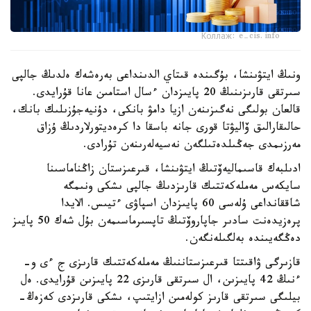
Коллаж: e-cis.info
ونىڭ ايتۋىنشا، بۇگىندە قىتاي الدىنداعى بەرەشەك ەلدىڭ جالپى
سىرتقى قارىزىنىڭ 20 پايىزدان ءسال استامىن عانا قۇرايدى.
قالعان بولىگى نەگىزىنەن ازيا دامۋ بانكى، دۇنيەجۇزىلىك بانك،
حالىقارالىق ۆاليۋتا قورى جانە باسقا دا كرەديتورلاردىڭ ۇزاق
مەرزىمدى جەڭىلدەتىلگەن نەسيەلەرىنەن تۇرادى.
ادىلبەك قاسىماليەۆتىڭ ايتۋىنشا، قىرعىزستان زاڭناماسىنا
سايكەس مەملەكەتتىك قارىزدىڭ جالپى ىشكى ونىمگە
شاققانداعى ۇلەسى 60 پايىزدان اسپاۋى ءتيىس. الايدا
پرەزيدەنت سادىر جاپاروۆتىڭ تاپسىرماسىمەن بۇل شەك 50 پايىز
دەڭگەيىندە بەلگىلەنگەن.
قازىرگى ۋاقىتتا قىرعىزستاننىڭ مەملەكەتتىك قارىزى ج ءى و-
ءنىڭ 42 پايىزىن، ال سىرتقى قارىزى 22 پايىزىن قۇرايدى. ەل
بيلىگى سىرتقى قارىز كولەمىن ازايتىپ، ىشكى قارىزدى كەزەڭ-