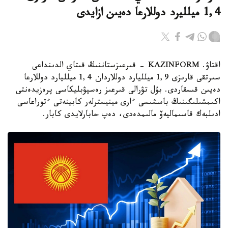
1,4 ميلليرد دوللارعا دەيىن ازايدى
اقتاۋ. KAZINFORM - قىرعىزستاننىڭ قىتاي الدىنداعى
سىرتقى قارىزى 1,9 ميلليارد دوللاردان 1,4 ميلليارد دوللارعا
دەيىن قىسقاردى. بۇل تۋرالى قىرعىز رەسپۋبليكاسى پرەزيدەنتى
اكىمشىلىگىنىڭ باسشىسى ءارى مينيسترلەر كابينەتى ءتوراعاسى
ادىلبەك قاسىماليەۆ مالىمدەدى، دەپ حابارلايدى كابار.