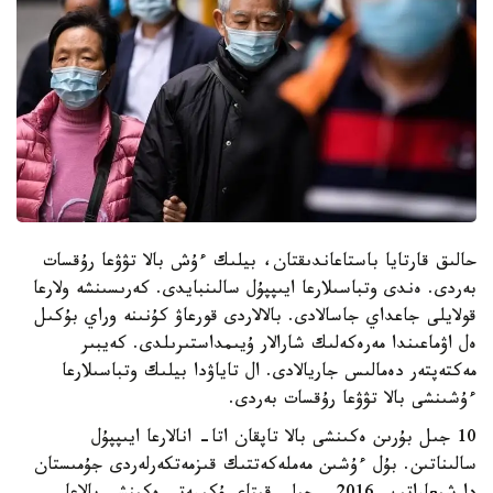
حالىق قارتايا باستاعاندىقتان، بيلىك ءۇش بالا تۋۋعا رۇقسات
بەردى. ەندى وتباسىلارعا ايىپپۇل سالىنبايدى. كەرىسىنشە ولارعا
قولايلى جاعداي جاسالادى. بالالاردى قورعاۋ كۇنىنە وراي بۇكىل
ەل اۋماعىندا مەرەكەلىك شارالار ۇيىمداستىرىلدى. كەيبىر
مەكتەپتەر دەمالىس جاريالادى. ال تاياۋدا بيلىك وتباسىلارعا
ءۇشىنشى بالا تۋۋعا رۇقسات بەردى.
10 جىل بۇرىن ەكىنشى بالا تاپقان اتا- انالارعا ايىپپۇل
سالىناتىن. بۇل ءۇشىن مەملەكەتتىك قىزمەتكەرلەردى جۇمىستان