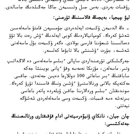
دا شىعاراتىن. 2016 -جىلى قىتاي ۇكىمەتى ەكىنشى بالاعا
رۇقسات بەردى. بەس جىل وتىسىمەن جاڭا جەڭىلدىك جاسالدى.
ليۋ چيجيا، بەيجىڭ قالاسىنىڭ تۇرعىنى:
- ەڭ الدىمەن ۇكىمەت ايەلدەردى جۇمىسپەن قامتۋ ماسەلەسىن
شەشۋ كەرەك. كومپانيالاردىڭ كوبى ايەلدىڭ ءۇش رەت بالا تۋۋ
دەمالىسىنا شىعۋىنا قارسى بولادى. ەگەر ۇكىمەت بۇل ماسەلەنى
شەشسە، جۇرت ءۇشىنشى بالا تابۋعا كەلىسەر.
جەرگىلىكتى تۇرعىنداردى ساپالى ءبىلىم ماسەلەسى دە الاڭداتىپ
وتىر. ماسەلەن، مۋزىكا نەمەسە وقۋ ءپانى بويىنشا جەكە
ساباقتىڭ ءبىر ساعاتى 100 دوللارعا دەيىن جەتەدى. جاقسى
مەكتەپكە بالانى ورنالاستىرۋ ءۇشىن ونىڭ قاسىندا تۇرۋ كەرەك.
سوندىقتان ءبىلىم وردالارىنا جاقىن ۇيلەردە پاتەر باعاسى
بىرنەشە ەسە قىمبات. ۇكىمەت وسى ماسەلەلەردى شەشۋگە
نيەتتى.
چان جيان، نانكاي ۋنيۆەرسيتەتى ادام قۇقىقتارى ورتالىعىنىڭ
جەتەكشىسى: