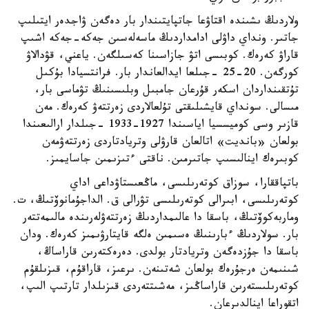
ولاردىڭ ىشىندە اقتاۋعا جاتپايتىندار بار دەگەن ۋاجدەر ايتىلىپ
جاتىر. ونداي داۋلى ادامداردىڭ ماسەلەسىن جەكە-جەكە اشىپ
قاراۋ كەرەك. كوبىسى اتۋ جازاسىنا كەسىلگەن. ياعني، قۋدالاۋ
كورگەن. 20-25 -جىلعا ايدالعاندار بار. فرانتسيادا بۇكىل
تۇتقىنداردان اسكەر قۇرعان جامبىل وبلىسىنىڭ تۋماسى بار،
مىسالى. سونداي قايشىلىقتى تۇلعالاردى زەرتتەۋ كەرەك. مەن
قازىر وسى كوميسسيا اياسىندا 1927-1933 -جىلدار ارالىعىندا
بولعان «بانديت» اتالعان قارۋلى وتريادتاردى زەرتتەۋمەن
كوبىرەك اينالىسىپ جاتىرمىن. ناقتى ءتىزىمىن جاسايمىز.
باتپاققارا، سوزاق كوتەرىلىسى، ماڭعىستاۋداعى اداي
كوتەرىلىسى، ابىرالى كوتەرىلىسى تۋرالى ق. الداجۇمانوۆتىڭ، ت.
وماربەكوۆتىڭ، باسقا دا عالىمداردىڭ زەرتتەۋلەرىندە مالىمەتتەر
بار. سولاردىڭ ءبارىنىڭ ەسىمىن ەلگە قايتارۋىمىز كەرەك. ودان
باسقا دا جۇزدەگەن وتريادتار بولدى. دەرەكتەرىن قاراساڭ،
شىنىمەن ەرجۇرەك بولعان شەتىنەن. ىرعىز، قاراقۇم، قىزىلقۇم
كوتەرىلىستەرىن قاراساڭىز، مەشىتتەردى قىزىلدار تارتىپ الىپ،
اتقوراعا اينالدىرعان.