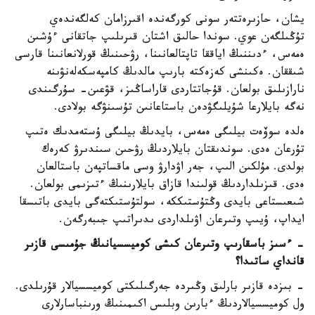
يشان، حازىرەتتەر سونى كورگەندە اقىرزامان كەلگەندەي
تۇڭىلگەن عوي. سوندا حالىق اشتان قىرىلىپ جاتقانى ءۇشىن
ەمەس، ءدىننىڭ اياققا تاپتالعانىنا، رۋحىنىڭ قورلانعانىنا قارسى
شىققان. ەكىنشى كەزەكتە بارىپ مالدىڭ كامپەسكەلەنۋىنە
نارازىلىق بولعان. قۇجاتتاردى قاراساڭىز، قۋعىن- سۇرگىندى
نەگە بايلارعا شۇيلىگۋدەن باستاعانىن تۇسىنۋگە بولادى.
ەلدە سوۆەت بيلىگى ەمەس، بايدىڭ بيلىگى ۇستەمدىك ەتىپ
تۇرعان ەدى. سوندىقتان بايلاردىڭ رۋحىن سىندىرۋ كەرەك
بولدى. مۇلكىن الىپ، جەر اۋدارۋ وسى ماقساتپەن باستالعان
ەدى. قىزىلداردىڭ قولىندا قازاق بايلارىنىڭ ءتىزىمى بولعان.
شىعىستاعى بايدى وڭتۇستىككە، سولتۇستىكتەگى بايدى باتىسقا
ايداپ، ۇيىپ وتىرعان اۋىلداردى ىدىراتىپ جىبەرگەن.
- ءسىز باسقارىپ وتىرعان كىشى كوميسسيانىڭ جۇمىسى قازىر
قانداي ساتىدا؟
- بىزدە قازىر بارلىق وڭىردە جەرگىلىكتى كوميسسيالار قۇرىلدى.
ول كوميسسيالاردىڭ ءبارىن وبلىس اكىمىنىڭ ورىنباسارلارى