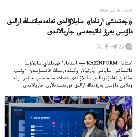
23:34, 05 تامىز 2026
«جەتىنشى ارنادا» سايلاۋالدى تەلەدەباتتىڭ ارالىق
داۋىس بەرۋ ناتيجەسى جاريالاندى
استانا. KAZINFORM — استانادا قۇرىلتاي سايلاۋىنا
قاتىساتىن ساياسي پارتيالار وكىلدەرىنىڭ قاتىسۋىمەن ءوتىپ
جاتقان تەلەۆيزيالىق سايلاۋالدى دەبات جالعاسىپ جاتىر. وندا
ونلاين داۋىس بەرۋدىڭ ارالىق قورىتىندىلارى جاريالاندى.