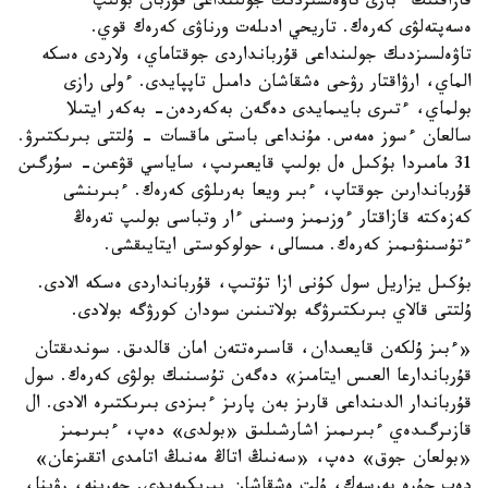
قازاقتىڭ ءبارى تاۋەلسىزدىك جولىنداعى قۇربان بولىپ
ەسەپتەلۋى كەرەك. تاريحي ادىلەت ورناۋى كەرەك قوي.
تاۋەلسىزدىك جولىنداعى قۇربانداردى جوقتاماي، ولاردى ەسكە
الماي، ارۋاقتار رۋحى ەشقاشان دامىل تاپپايدى. ءولى رازى
بولماي، ءتىرى بايىمايدى دەگەن بەكەردەن- بەكەر ايتىلا
سالعان ءسوز ەمەس. مۇنداعى باستى ماقسات - ۇلتتى بىرىكتىرۋ.
31 مامىردا بۇكىل ەل بولىپ قايعىرىپ، ساياسي قۋعىن- سۇرگىن
قۇرباندارىن جوقتاپ، ءبىر ويعا بەرىلۋى كەرەك. ءبىرىنشى
كەزەكتە قازاقتار ءوزىمىز وسىنى ءار وتباسى بولىپ تەرەڭ
ءتۇسىنۋىمىز كەرەك. مىسالى، حولوكوستى ايتايىقشى.
بۇكىل يزاريل سول كۇنى ازا تۇتىپ، قۇربانداردى ەسكە الادى.
ۇلتتى قالاي بىرىكتىرۋگە بولاتىنىن سودان كورۋگە بولادى.
«ءبىز ۇلكەن قايعىدان، قاسىرەتتەن امان قالدىق. سوندىقتان
قۇرباندارعا العىس ايتامىز» دەگەن تۇسىنىك بولۋى كەرەك. سول
قۇرباندار الدىنداعى قارىز بەن پارىز ءبىزدى بىرىكتىرە الادى. ال
قازىرگىدەي ءبىرىمىز اشارشىلىق «بولدى» دەپ، ءبىرىمىز
«بولعان جوق» دەپ، «سەنىڭ اتاڭ مەنىڭ اتامدى اتقىزعان»
دەپ جۇرە بەرسەك، ۇلت ەشقاشان بىرىكپەيدى. جەرىنە، رۋىنا،