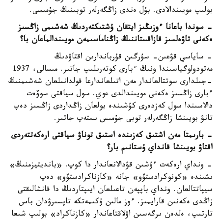
بولىپ مويىندالادى. بۇل ەندى زاڭگەرلەر توبىنىڭ جۇمىسى.
- سوندا باعانا ءوزىڭىز ايتقان ۇشتىكتەردىڭ شەشىمى زاڭسىز
ەكەنى تاۋەلسىز قازاقستاننىڭ زاڭناماسىمەن مويىندالماعان با؟
- ساياسي قۋعىن- سۇرگىن قۇرباندارىن اقتاۋدىڭ
مەتودولوگياسىندا ونىڭ ءبارى كوتەرىلىپ جاتىر. مىسالى، 1937
-جىلدارى سوتتالعاندار مەن اتىلعاندارعا قولدانىلعان شەشىمنىڭ
ءبارى زاڭسىز ەكەنى مويىندالدى عوي. سول سياقتى سوۆەت
دالاسىندا سول كەزدەرى كۇشىندە بولعان زاڭداردى زاڭسىز دەپ
تانۋ بويىنشا زاڭگەرلەر توبى جۇمىس ىستەپ جاتىر.
- بارىمتا مەن اشتىق كەزىندە استىق توناۋ سياقتى ارەكەتتەردى
اقتاۋ بويىنشا قانداي ۇستانىم بار؟
- ونداي ارەكەت ءۇشىن قۋدالانعاندار دا كوپ. «بانديتيزمنىڭ»
ىشىندە «كونوكرادستۆو» جانە «كازناكرادستۆو» دەپ
سيپاتتالعان. ونداي باپپەن تاعىلعان ايىپتاردىڭ دا قانشالىقتى
زاڭدى ەكەنىن قارايمىز. ءوز مالىن ۇكىمەتكە تاپسىرۋدان باس
تارتىپ، ەلدەن ىرگەسىن اۋلاقتاعاندار «كازناكراد» بولىپ شىعا