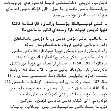
قايتارىپ، تاريحي ادىلەتتىلىكتى قالپىنا كەلتىرۋ عوي. پرەزيدەنت
جارلىعىنىڭ باستى ماقساتى دا سول. ءالى كۇنگە دەيىن اقتالماي
جۇرگەندەردىڭ ىزدەۋشىلەرى جوق.
- كىشى كوميسسيانىڭ جۇمىسىنا ورالساق، قازاقستاندا قانشا
قۇپيا گريفتى قۇجات بار؟ وسىنداي اناليز جاسالدى ما؟
- جاسالىپ جاتىر. بۇعان دەيىن ول دا دۇرىس جاسالماعان
ەكەن. ورتالىق قۇقىق قورعاۋ مەمەكەمەلەرىمەن بىرگە
وڭىرلەردەگى ارحيۆتەردەگى قۇپيا قۇجاتتاردىڭ ناقتى سانىن
انىقتاپ جاتىرمىز. ىشكى ىستەر ورگاندارىنىڭ مۇراعاتتارىندا
ساقتاۋدا 1920-1950 -جىلدار ارالىعىنداعى قۇپيا مۇراعاتتىق
ماتەريالدار بار، ولاردىڭ جالپى سانى - 172 مىڭ 462. ونىڭ
ىشىندە اقتاۋعا جاتپايتىن تۇلعالاردىڭ قىلمىستىق ىستەرى - 13
مىڭ 187. سوت ورگاندارى اقتاپ شىققان ازاماتتارعا قاتىستى 122
مىڭ 836 قىلمىستىق ءىس بار. رەسمي مالىمەت وسىنداي. مەن
كوميسسيا جۇمىسىندا ءبىرىنشى كەزەكتە مىناداي ماسەلە
كوتەردىم. ءالى كۇنگە دەيىن ساياسي قۋعىن- سۇرگىن
قۇرباندارىنىڭ ناقتى ستاتيستيكاسى جوق. جوبالاپ، جالپىلاما