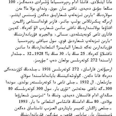
عانا ايتىلادى. قانشا ادام رەپرەسسياعا ۇشىرادى دەسەڭىز، 100
مىڭعا جۋىق دەيدى. ناقتى سان جوق. ونداي بولا ما؟ مەن
سولاردىڭ ءبارىن تىزبەلەپ شىعارايىق دەگەن ۇسىنىس ايتتىم.
ازىرگە پىكىرتالاس بولىپ جاتىر. قازىر قولدانىستاعى زاڭمەن
اقتاۋعا بولاتىنداردىڭ ناقتى سانىن شىعارىپ الۋ كەرەك. كەيىن
قاتارى تاعى كوبەيتىلەدى. مىسالى، «الجير» قۇرباندارىنىڭ
ءبارىن تىزبەلەپ شىعاردىق قوي. سول سياقتى رەپرەسسيا
قۇرباندارىن نەگە شىعارا المايمىز؟ اتىلعانداردىڭ دا سانىن
ناقتىلاۋ كەرەك. 25 مىڭ با، 30 مىڭ با؟ 1928-32 -جىلدار
اراسىندا 272 كوتەرىلىس بولعان دەپ ءجۇرمىز.
ارحيۆتەن قاراساق، 272 كوتەرىلىس 1931 -جىلدىڭ كۇزىندەگى
دەرەك قانا ەكەن. گولوشەكيننىڭ بايانداماسىندا سولاي
جازىلعان. ال 1932 -جىلى تاعى دا كوتەرىلىستەر بولدى. سوندا
300-گە ناقتى جەتەتىن ءتۇرى بار. سول 300 كوتەرىلىسكە 80
مىڭداي ادام قاتىسقان دەيدى. ونىڭ دا ءتىزىمىن شىعارۋعا
بولادى. 80 مىڭ ادامنىڭ قانشاسى اتىلعانى دا بار. 1993
-جىلعى زاڭنان كەيبىر باپتاردى العىزىپ تاستاساق دەگەن
ۇسىنىستار بار. ساياسي قۋعىن- سۇرگىن قۇرباندارىنىڭ