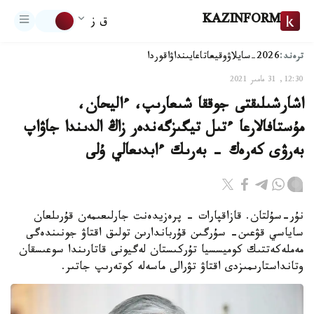
KAZINFORM
ق ز
ترەند:
2026-سايلاۋ
وقيعا
تاعايىنداۋ
اقوردا
12:30, 31 مامىر 2021
اشارشىلىقتى جوققا شىعارىپ، ءاليحان،
مۇستافالارعا ءتىل تيگىزگەندەر زاڭ الدىندا جاۋاپ
بەرۋى كەرەك - بەرىك ءابدىعالي ۇلى
نۇر-سۇلتان. قازاقپارات - پرەزيدەنت جارلىعىمەن قۇرىلعان
ساياسي قۋعىن- سۇرگىن قۇرباندارىن تولىق اقتاۋ جونىندەگى
مەملەكەتتىك كوميسسيا تۇركىستان لەگيونى قاتارىندا سوعىسقان
وتانداستارىمىزدى اقتاۋ تۋرالى ماسەلە كوتەرىپ جاتىر.