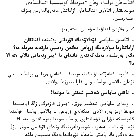
اقتالماعان بولسا، وعان ءبىزدىڭ كوميسسيا اتسالىسادى.
سوندىقتان اتالارى اقتالماعان ازاماتتار ماتەريالدارىن بىزگە
جىبەرسىن.
ءبىز ولاردى اقتاۋعا جۇمىس ىستەيمىز.
- اتاسىن ساياسي قۋدالاۋدىڭ قۇربانى رەتىندە اقتاتقان
ازاماتتارعا سولاردىڭ ۇرپاعى دەگەن رەسمي مارتەبە بەرىلە مە؟
ەگەر بەرىلسە، مەملەكەتتەن قانداي دا ءبىر وتەماقى تالاپ ەتە الا
ما؟
-
كامپەسكەلەۋگە تۇسكەندەردىڭ تىكەلەي ۇرپاعى بولسا، ياعني
تۋعان بالاسى بولسا، ونى قاراستىرۋعا بولادى.
- ناقتى ساياسي شەشىم شىقتى ما سوندا؟
- ونداي ساياسي شەشىم جوق. ءبىراق قازىرگى زاڭ اياسىندا
سوتقا ارىز بەرە الادى. تىكەلەي ۇرپاعى - بالاسى بولسا، قولىندا
كامپەسكە تۋرالى قۇجاتتارى بولسا، سوتقا بەرە الادى. مەنىڭ
تۇسىنۋىمشە، نەمەرە، شوبەرەلەرىنىڭ ونداي قۇقىعى جوق. بۇل
جەردەگى ەڭ باستى ماسەلە قۇربانداردىڭ ەسىمىن ەلگە