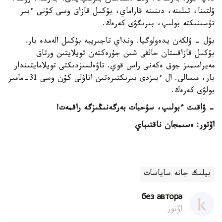
ۇلتىنا، تىلىنە، دىنىنە قاراماي، بۇكىل قازاق وسى كۇنى ءبىر
تۇسىنىكتە بولىپ، بىرىگۋى كەرەك.
بۇل - ۇلكەن يدەولوگيا. ونداي تاجىريبە بۇكىل الەمدە بار.
بۇكىل قازاقستان حالقى شىن جۇرەكتەن تويلايتىن ورتاق
مەيرامىمىز جوق ەكەنى راس قوي. تاۋەلسىزدىكتى تويلامايتىندار
بار، مىسالى. ال ءبىزدى بىرىكتىرەتىن اتاۋلى كۇن وسى 31-مامىر
بولۋى كەرەك.
- ۋاقىت ءبولىپ، سۇحبات بەرگەنىڭىزگە راقمەت!
اۆتور: ەسىمجان ناقتىباي
بيلىك جانە ساياسات
без автора
اۆتور