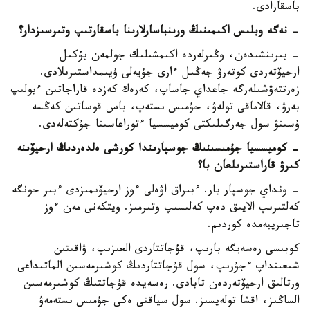
باسقارادى.
- نەگە وبلىس اكىمىنىڭ ورىنباسارلارىنا باسقارتىپ وتىرسىزدار؟
- بىرىنشىدەن، وڭىرلەردە اكىمشىلىك جولمەن بۇكىل
ارحيۆتەردى كوتەرۋ جەڭىل ءارى جۇيەلى ۇيىمداستىرىلادى.
زەرتتەۋشىلەرگە جاعداي جاساپ، كەرەك كەزدە قاراجاتىن ءبولىپ
بەرۋ، قالاماقى تولەۋ، جۇمىس ىستەپ، باس قوساتىن كەڭسە
ۇسىنۋ سول جەرگىلىكتى كوميسسيا ءتوراعاسىنا جۇكتەلەدى.
- كوميسسيا جۇمىسىنىڭ جوسپارىندا كورشى ەلدەردىڭ ارحيۆىنە
كىرۋ قاراستىرىلعان با؟
- ونداي جوسپار بار. ءبىراق اۋەلى ءوز ارحيۆىمىزدى ءبىر جونگە
كەلتىرىپ الايىق دەپ كەلىسىپ وتىرمىز. ويتكەنى مەن ءوز
تاجىريبەمدە كوردىم.
كوبىسى رەسەيگە بارىپ، قۇجاتتاردى العىزىپ، ۋاقىتىن
شىعىنداپ ءجۇرىپ، سول قۇجاتتاردىڭ كوشىرمەسىن الماتىداعى
ورتالىق ارحيۆتەردەن تابادى. رەسەيدە قۇجاتتىڭ كوشىرمەسىن
الساڭىز، اقشا تولەيسىز. سول سياقتى ەكى جۇمىس ىستەمەۋ