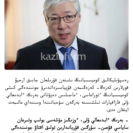
رەسپۋبليكالىق كوميسسيانىڭ ىشىنەن قۇرىلعان جابىق ارحيۆ
قورلارىن كەزەڭ- كەزەڭىمەن قۇپياسىزداندىرۋ جونىندەگى كىشى
كوميسسيانىڭ ءتوراعاسى، ءماجىلىس دەپۋتاتى بەرىك ءابدىعالي
ۇلى قازاقپارات تىلشىسىنە بەرگەن سۇحباتىندا وسىنداي مالىمەت
ايتقان ەدى.
- بەرىك ءابدىعالي ۇلى، ءوزىڭىز مۇشەسى بولىپ وتىرعان
ساياسي قۋعىن- سۇرگىن قۇرباندارىن تولىق اقتاۋ جونىندەگى