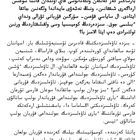
بارساڭىز كەز كەلگەن ولكەتانۋشى قاي اۋىلدان قانشا سوعىس
ارداگەرى شىققانىن، ونىڭ نەشەۋى مايداندا ولگەنىن جاتقا
ايتادى. ال ساياسي قۋعىن- سۇرگىن قۇربانى تۋرالى ونداي
ءبىلىمى جوق. سىزدەردىڭ كوميسسيا وسى ولقىلىقتاردىڭ ورنىن
تولتىرادى دەپ ايتا الامىز با؟
- بىزدە تاۋەلسىزدىكتىڭ قادىرىن تۇسىنبەۋشىلىك بار. اسپاننان
تۇسە سالعانداي كورەتىندەر كوپ. بىلاي قاراساڭ، شىنىمەن
سولاي سياقتى كورىنۋى مۇمكىن. سوۆەت وداعى ىدىراپ كەتىپ،
تاۋەلسىزدىك اسپاننان تۇسە قالعانداي. ال تاۋەلسىزدىك ءۇشىن
كۇرەس، تاۋەلسىزدىك جولىنداعى قۇرباندار دەگەن ۇعىمدارعا
ءالى دە ناقتى انىقتاما بەرگەن جوقپىز. تاۋەلسىزدىك قۇربانى
دەگەن كىم؟ ءبىز بودان بولىپ جاتقاندا سوعان قارسى تۇرعان
ادامنىڭ ءبارى تاۋەلسىزدىك جولىنداعى قۇرباندار بولىپ سانالۋى
كەرەك. تاۋەلسىزدىكتى اڭساماسا دا، باسقىنشىلىق ارەكەتكە
قارسى تۇرعاننىڭ ءبارى تاۋەلسىزدىك جولىنداعى قۇربان بولىپ
سانالۋى ءتيىس.
پاتشا كەزىندە، كوممۋنيستىك بيلىك كەزىندە قۇربان بولعان