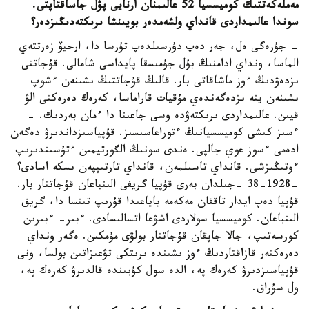
مەملەكەتتىك كوميسسيا 52 عالىمنان ارنايى پۋل جاساقتاپتى.
سوندا عالىمداردى قانداي ولشەمدەر بويىنشا ىرىكتەدىڭىزدەر؟
- جۇرەگى ەل، جەر دەپ دۇرسىلدەپ تۇرسا دا، ارحيۆ زەرتتەي
الماسا، ونداي ادامنىڭ بۇل جۇمىسقا پايداسى شامالى. قۇجاتتى
ىزدەۋدىڭ ءوز ماشاقاتى بار. قالىڭ قۇجاتتىڭ ىشىنەن ءشوپ
ىشىنەن ينە ىزدەگەندەي مۇقيات قاراماسا، كەرەك دەرەكتى الۋ
قيىن. عالىمداردى ىرىكتەۋدە وسى جاعىنا دا ءمان بەردىك. -
ءسىز كىشى كوميسسيانىڭ ءتوراعاسىسىز. قۇپياسىزداندىرۋ دەگەن
ادەمى ءسوز عوي جالپى. ەندى سونىڭ الگورتيمىن ءتۇسىندىرىپ
ءوتىڭىزشى. قانداي تاسىلمەن، قانداي تارتىپپەن ىسكە اسادى؟
-1928-38 -جىلدان بەرى قۇپيا گريفى الىنباعان قۇجاتتار بار.
قۇپيا دەپ ايدار تاققان مەكەمە باياعىدا قۇرىپ تىنسا دا، گريف
الىنباعان. كوميسسيا سولاردى اشۋعا اتسالىسادى. ءبىر- ءبىرىن
كورسەتىپ، جالا جاپقان قۇجاتتار بولۋى مۇمكىن. ەگەر ونداي
دەرەكتەر قازاقتاردىڭ ءوز ىشىندە ىرىتكى تۋعىزاتىن بولسا، ونى
قۇپياسىزدىرۋ كەرەك پە، الدە سول كۇيىندە قالدىرۋ كەرەك پە،
ول سۇراق.