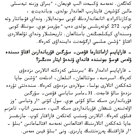
كەلگەن. نەمەسە ۇكىمەت الىپ قويعان، ءبىراق وزىنە تيەسىلى
مالىن كۇشپەن قايتارىپ العاندار بولدى. «بانديت» ،
«كازناكراد» اتانعانداردىڭ كوبى سوندايلار. ونداي قۇجاتتار وتە
كوپ. 272 كوتەرىلىس بولدى دەپ ءجۇرمىز عوي. سونىڭ كوبى
وسىنداي كيكىلجىڭنەن باستالعان. تاريحشىلار ونداي تۇلعالاردى
اقتاۋ ءۇشىن عىلىمي ارگۋمەنت دايىنداۋى كەرەك.
- قاراپايىم ازاماتتارعا قۋعىن- سۇرگىن قۇرباندارىن اقتاۋ ىسىندە
ۇلەس قوسۋ جونىندە قانداي ۇندەۋ ايتار ەدىڭىز؟
- قاراپايىم ادامدار ەڭ ءبىرىنشى كەزەكتە اتالارىن ىزدەۋى
كەرەك. اسىرەسە، سوتتالعان، اتىلعان، ادىلەت ءۇشىن جاپا
شەككەن اتالارى بولسا، سولاردى ىزدەۋى كەرەك. مىندەتتى تۇردە
ىزدەۋ سالۋ قاجەت. 31-مامىر ساياسي قۋعىن- سۇرگىن
قۇرباندارىن ەسكە سالۋ كۇنى عوي. سول كۇنى ءار وتباسى ءوز
اۋلەتىنەن شىققان قۇربانداردى ەسكە الىپ، ەسىمىن اتاپ، تاعزىم
قىلۋى كەرەك. اتالارىن ۇمىتىپ كەتكەن قازاقتار كوپ. جازىقسىز
جاپا شەككەن اتالارىنىڭ اقتالعانىن نەمەسە اقتالماعانىن ءبىلۋ -
ءار قازاقتىڭ پەرزەنتتىك پارىزى. ونى ءبىلۋ قيىن ەمەس.