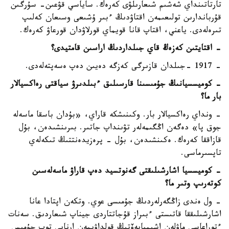
تارتاتىنداي شەشىم شىعارىلۋى كەرەك. ساياسي قۋعىن- سۇرگىن
قۇرباندارىن تولىعىمەن اقتاۋدىڭ ءبىر ۇشىعى وسىعان كەلىپ
تىرەلەدى. ياعني، اقتاپ قانا قويماي قورلاۋدان قورعاۋ كەرەك.
- اقتايتىن كەزەڭ قاي جىلداردىڭ اراسىن قامتيدى؟
- 1917 -جىلدان قازىرگى كەزگە دەيىن دەپ ەسەپتەلەدى.
- كوميسسيانىڭ جۇمىسىنا قارسىلىق ءبىلدىرۋ سياقتى رەاكسيالار
بار ما؟
- ونداي رەاكسيالار بار. وكىنىشكە قاراي، «بۇدان باسقا ماسەلە
جوق پا» دەگەن اڭگىمەلەر تۋىنداپ جاتىر. بىرىنشىدەن، بۇل
قازاققا كەرەك. ەكىنشىدەن، بۇل - پرەزيدەنتتىڭ تىكەلەي
تاپسىرماسى.
- كوميسسيا اشارشىلىقتى گەنوتسيد دەپ قاراۋ ماسەلەسىن
كوتەرىپ وتىر ما؟
- ول ەندى زاڭگەرلەردىڭ جۇمىسى عوي. وتكەن اپتادا عانا
اشارشىلىققا قاتىستى ءبىراز قۇجاتتاردى جيناپ شىعاردىق. سەنات
ءتوراعاسى ماۋلەن اشىمبايەۆتىڭ قولداۋىمەن ارنايى توپ جۇمىس