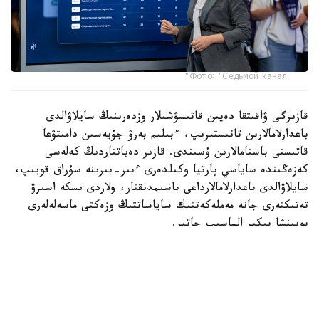
Фото: "Седьмой канал"
قازىرگى ۋاقىتقا دەيىن قاتىسۋشىلار وزدەرىنىڭ سايلاۋالدى
باعدارلامالارىن تانىستىرىپ، ءبىلىم بەرۋ جۇيەسىن دامىتۋعا
قاتىستى باستامالارىن ۇسىندى. قازىر دەباتتاردىڭ كەلەسى
كەزەڭىندە ساياسي پارتيا وكىلدەرى ءبىر-بىرىنە سۇراق قويىپ،
سايلاۋالدى باعدارلامالارداعى باسىمدىقتار، ولاردى ىسكە اسىرۋ
تەتىكتەرى جانە مەملەكەتتىك ساياساتتىڭ وزەكتى ماسەلەلەرى
بويىنشا پىكىر الماسىپ جاتىر.
«ادىلەت» پارتياسىنىڭ وكىلى راۋان كەنجەحان ۇلى ءبىلىم بەرۋ
جۇيەسىن سيفرلاندىرۋعا باعىتتالعان باستامالاردى تانىستىردى.
پارتيا ءبىلىم بەرۋ سالاسىندا جاساندى ينتەللەكتىنى قولدانۋدى
كەڭەيتۋدى ۇسىنىپ، جەكە دەرەكتەردى قورعاۋعا، تسيفرلىق