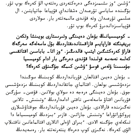
ءۇشىن ءوز ىشىمىزدەگى دەرەكتەردى رەتتەپ الۋ كەرەك بوپ تۇر.
بۇگىندە ساياسي تۇرعىدان ەشقانداي قۇپياعا جاتپايتىن، ال
عىلىمي تۇرعىدان وتە قۇندى مالىمەتتەر بار. سولاردى
قۇپياسىزداندىرۋ كەرەك بوپ تۇر.
- كوميسسيانىڭ بۇعان دەيىنگى وتىرىستارى بويىنشا وتكەن
بريفينگتە قاراپايىم قازاقستاندىقتاردىڭ بۇل ماسەلەگە سەرگەك
قاراۋ كەرەكتىگىن ايتىپ قالدىڭىز. ءوز اتا- باباسىن اقتاتقىسى
كەلسە نەمەسە قولىندا قۇندى دەرەگى بار ادام كوميسسيا
جۇمىسىنا ۇلەس قوسۋ ءۇشىن كىمگە جۇگىنۋى كەرەك؟
- بۇعان دەيىن اقتالعان قۇربانداردىڭ كوبىنىڭ سوڭىندا
ىزدەۋشىسى بولعان. اقتالماي جاتقانداردىڭ كوبىنىڭ ىزدەۋشىسى
جوق. بۇعان دەيىنگى ەرەجە دە سولاي بولاتىن. قۋعىن- سۇرگىن
قۇربانىن اقتاۋ ماسەلەسى ناقتى ادامداردىڭ ءوتىنىش- تالابى
نەگىزىندە قارالادى. بۇعان دەيىن قۇربانداردىڭ جوقتاۋشىلارى
پروكۋراتۋراعا ءوتىنىش جازاتىن. قازىر ءبىزدىڭ كوميسسياعا دا
تىكەلەي جۇگىنە الادى. ءبىراق اۋەلى اتالارى اقتالماعانىن ناقتىلاپ
الۋى كەرەك. نەگىزى كوپ دەرەك ينتەرنەتتە بار. رەسەيدىڭ