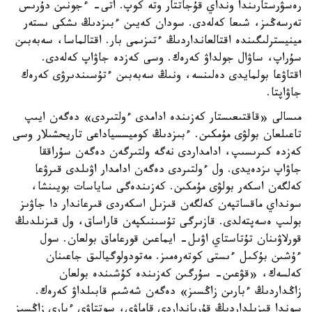
رەسۋرستارىندا ونداي قۇجاتتار وتە كوپ. اتى- ءجونىن دۇرىس
تەرسەڭىز، شىعا كەلەدى. سودان كەيىن ءبىزدىڭ ىشكى ىستەر
مينيسترلىگىندە اقتالعانداردىڭ ءتىزىمى بار. اقتالماسا، سەبەبىن
سۇراپ، ساۋال جولداۋ كەرەك. وسى كەزدە جاۋاپ كەلەدى.
اقتاۋعا بولمايدى دەلىنسە، ونىڭ سەبەبىن ءتۇسىندىرۋى كەرەك
جاۋاپتا.
مىسالى «قاقتىعىستار كەزىندە ادامدى ءولتىردى» دەگەن ايىپ
تاعىلعان بولۋى مۇمكىن. ءبىزدىڭ كوميسسياداعى تاريحشىلار وسى
كەزدە كىرىسىپ، ادامداردى نەگە ولتىرگەن دەگەن سۇراققا
جاۋاپ ىزدەيدى. ول ءولتىردى دەگەن ادامدار اۋىلدى قىرۋعا
كەلگەن اسكەر بولۋى مۇمكىن. كەزىندەگى ساياسات بويىنشا،
سونداي ماقساتپەن كەلگەن قىزىل اسكەردى قىرعاندار دا جاۋىز
بولىپ ەسەپتەلدى. قازىرگى تۇسىنىكپەن قاراساق، ول قىزىلدىڭ
قورلاۋىنان تۇتاستاي اۋىل- ايماعىن قورعاماق بولعان. سول
ءۇشىن بۇكىل ءىستى كوتەرەمىز. مەتودولوگيالىق جاعىنان
كەلسەك، «قۋعىن- سۇرگىن كەزىندە كۇشىندە بولعان
زاڭداردىڭ ءبارىن زاڭسىز» دەگەن شەشىم قابىلداۋ كەرەك.
سوندا قىزىلداردىڭ قۇربانداردى قاماۋى، سوتتاۋى ءبارى زاڭسىز