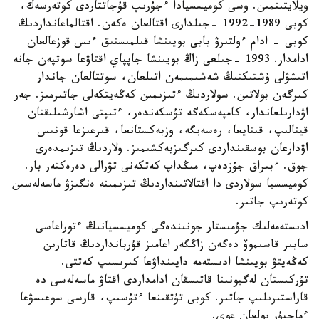
ويلايتىنمىن. وسى كوميسسيادا ءجۇرىپ قۇجاتتاردى كوتەرسەك،
كوبى 1989-1992 -جىلدارى اقتالعان ەكەن. اقتالماعانداردىڭ
كوبى - ادام ءولتىرۋ بابى بويىنشا قىلمىستىق ءىس قوزعالعان
ادامدار. 1993 -جىلعى زاڭ بويىنشا جاپپاي اقتاۋعا سوتپەن جانە
اتىشۋلى ۇشتىكتىڭ شەشىمىمەن اتىلعان، سوتتالعان جاندار
كىرگەن بولاتىن. سولاردىڭ ءتىزىمىن كەڭەيتكەلى جاتىرمىز. جەر
اۋدارىلعاندار، كامپەسكەگە تۇسكەندەر، ءتىپتى اشارشىلىقتان
قينالىپ، قىتايعا، رەسەيگە، وزبەكستانعا، قىرعىزعا قونىس
اۋدارعان بوسقىنداردى كىرگىزبەكشىمىز. ولاردىڭ تىزىمدەرى
جوق. ءبىراق جۇزدەپ، مىڭداپ كەتكەنى تۋرالى دەرەكتەر بار.
كوميسسيا سولاردى دا اقتالاتىنداردىڭ تىزىمىنە ەنگىزۋ ماسەلەسىن
كوتەرىپ جاتىر.
ادىستەمەلىك جۇمىستار جونىندەگى كوميسسيانىڭ ءتوراعاسى
سابىر قاسىموۆ دەگەن زاڭگەر اعامىز قۇربانداردىڭ قاتارىن
كەڭەيتۋ بويىنشا ادىستەمە دايىنداۋعا كىرىسىپ كەتتى.
تۇركىستان لەگيونىنا قاتىسقان ادامداردى اقتاۋ ماسەلەسى دە
قاراستىرىلىپ جاتىر. كوبى تۇتقىنعا ءتۇسىپ، قارسى سوعىسۋعا
ءماجبۇر بولعان عوي.