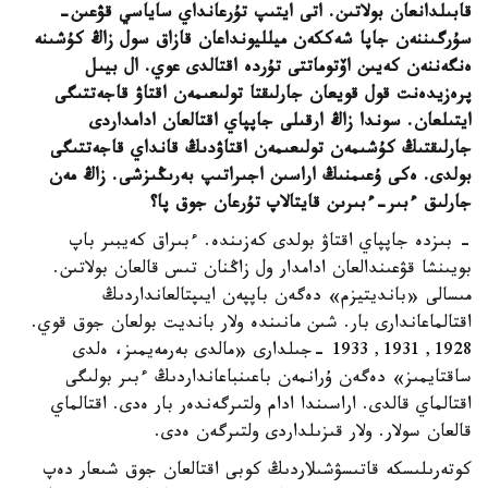
قابىلدانعان بولاتىن. اتى ايتىپ تۇرعانداي ساياسي قۋعىن-
سۇرگىننەن جاپا شەككەن ميلليونداعان قازاق سول زاڭ كۇشىنە
ەنگەننەن كەيىن اۆتوماتتى تۇردە اقتالدى عوي. ال بيىل
پرەزيدەنت قول قويعان جارلىقتا تولىعىمەن اقتاۋ قاجەتتىگى
ايتىلعان. سوندا زاڭ ارقىلى جاپپاي اقتالعان ادامداردى
جارلىقتىڭ كۇشىمەن تولىعىمەن اقتاۋدىڭ قانداي قاجەتتىگى
بولدى. ەكى ۇعىمنىڭ اراسىن اجىراتىپ بەرىڭىزشى. زاڭ مەن
جارلىق ءبىر-ءبىرىن قايتالاپ تۇرعان جوق پا؟
- بىزدە جاپپاي اقتاۋ بولدى كەزىندە. ءبىراق كەيبىر باپ
بويىنشا قۋعىندالعان ادامدار ول زاڭنان تىس قالعان بولاتىن.
مىسالى «بانديتيزم» دەگەن باپپەن ايىپتالعانداردىڭ
اقتالماعاندارى بار. شىن مانىندە ولار بانديت بولعان جوق قوي.
1928, 1931, 1933 -جىلدارى «مالدى بەرمەيمىز، ەلدى
ساقتايمىز» دەگەن ۇرانمەن باعىنباعانداردىڭ ءبىر بولىگى
اقتالماي قالدى. اراسىندا ادام ولتىرگەندەر بار ەدى. اقتالماي
قالعان سولار. ولار قىزىلداردى ولتىرگەن ەدى.
كوتەرىلىسكە قاتىسۋشىلاردىڭ كوبى اقتالعان جوق شىعار دەپ