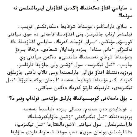
- ساياسي اقتاۋ دەگەننىڭ زاڭدىق اقتاۋدان ايىرماشىلىعى نە
سوندا؟
- بىلاي قاراساڭىز، مۇستافا شوقايعا ەسكەرتكىش قويىپ،
فيلمدەر ارناپ جاتىرمىز. ونى اقتاۋدىڭ قاجەتى دە جوق سياقتى
كورىنۋى مۇمكىن. ءبىراق قۇجات كەرەك. ساياسي اقتاۋدىڭ ەڭ
نەگىزگى ءمانى مىنادا. بىزدە وندايلار شىعادى. ەرتەڭ بىرەۋ
«مۇستافا شوقاي نەمىستىڭ ساتقىنى» دەگەن سياقتى وي
جازىپ، ءتىل تيگىزسە، سول ءۇشىن ونى جاۋاپقا تارتامىز.
پرەزيدەنتتىڭ اقتاۋ تۋرالى جارلىعىندا وسى تالاپ ناقتى جازىلۋى
كەرەك. كىم مۇستافا شوقايعا نەمەسە ءاليحان بوكەيحانوۆقا ءتىل
تيگىزەدى، تارتىپكە تارتۋ كەرەك دەگەن سياقتى.
- بۇل ماسەلەنى كوميسسيانىڭ بارلىق مۇشەسى قولداپ وتىر ما؟
- قولدايدى دەپ سەنەم. مىسالى بىزدە ەلباسىعا نەمەسە
پرەزيدەنتكە ءتىل تيگىزگەنى ءۇشىن جاۋاپكەرشىلىك
قاراستىرىلعان. سول سياقتى الاشوردالىقتارعا ءتىل تيگىزىپ،
«اشارشىلىق بولعان جوق» دەپ جوققا شىعارعانداردى جاۋاپقا