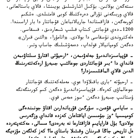
ىستەگەن بولاتىن. بۇكىل اشارشىلىق بويىنشا، قالاي باستالعانى،
قالاي وربىگەنى تۋرالى دەرەكتىڭ كوبى قامتىلدى. ەشكىم
كورمەگەن، قازاقستاندا جاريالانباعان قۇجاتتار دا بار اراسىندا.
1200-دەي قۇجاتتى كىتاپ قىلىپ شىعاردىق، قىسقاسى.
ەلەكتروندى نۇسقاسى دا بولادى. «اتامۇرا، «التىن قىران»
دەگەن كومپانيالار قولداپ، دەمەۋشىلىك جاساپ وتىر.
- قۇپياسىزداندىرۋ جەلەۋىمەن، ءارحيۆتى اقتارۋ سىلتاۋىمەن
قانداي دا ءبىر قۇجاتتاردى جوعالتىپ جىبەرۋ ارەكەتتەرىنىڭ
الدىن قالاي الماقشىسىزدار؟
- ارحيۆتە ءبارى باقىلاۋدا عوي. مەملەكەتتىك قۇجاتتار
جوعالماۋى كەرەك. قۇپياسىزداندىرۋ دەگەن كىم كورىنگەنگە
ۇستاتىپ جىبەرۋ دەگەن ءسوز ەمەس قوي.
- ساياسي قۋعىن- سۇرگىن قۇرباندارىن اقتاۋ جونىندەگى
كوميسسيا ءوز جۇمىسىن اياقتاعان كەزدە قانداي وزگەرىس
بولادى؟ بۇل قاراپايىم قازاقتارعا نە بەرەدى؟ مىسالى، مەكتەپتەردە
ەل تاريحى جاڭا قىرىنان وقىتىلا باستاي ما؟ كەز كەلگەن مۋزەيگە