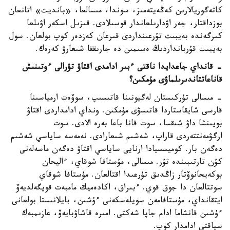
كاتەگوريالارىن كەڭەيتەمىز، سوندا، مىسالعا، «بانديت» اتانعان
بوزداقتار، جەر اۋدارىلعاندار قوسىلادى. قىزىل اسكەر اۋىلعا
كىرگەندە بەيبىت تۇرعىنداردى قىرعان كەزدەر كوپ بولعان. سول
بەيبىت قۇربانداردىڭ ەسىمىن دە جارىققا شىعارۋ كەرەك.
- قانداي جاعدايدا ناقتى ءبىر ادامدى اقتاۋ تۋرالى ءوتىنىش
قاناعاتتاندىرىلماۋى مۇمكىن؟
- مىسالى تۇركىستان لەگيونىنا قاتىسىپ، سوۆەت ارمياسىنا
قارسى شايقاستاردا قاتىسۋى مۇمكىن. ونداي ادامداردى اقتاۋ
بويىنشا داۋ شىقسا، سوت قانا باعا بەرە الادى. سوت
ارگۋمەنتتەردى قاراپ، شەشىم شىعارادى. نەمەسە ساياسي شەشىم
دەگەن بار. كوميسسيادا ارنايى ساياسي اقتاۋ دەگەن ماسەلەنى
كۇن تارتىبىندە تۇر. مىسالى، مۇستافا شوقاي، ءاليحان
بوكەيحانوۆتار زاڭدىق تۇرعىدا اقتالعان. مۇستافا شوقاي
سوتتالعان دا جوق قوي. ءبىراق، اكادەميك مامبەت قويگەلديەۆ
ايتقانداي، مۇستافامەن سويلەسكەنى ءۇشىن، بايلانىستا بولعانى
ءۇشىن قانشاما ادام جاپا شەكتى. امىرە قاشاۋبايەۆ، عازىمبەك
سياقتى ادامدار كوپ.