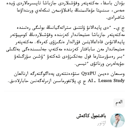
بۇدان باسقا، مەكتەپتەر وقۋشىلاردى جازباشا تاپسىرمالاردى ۇيدە
ەمەس، سىنىپتا مۇعالىمنىڭ باقىلاۋىمەن تىكەلەي ورىنداۋعا
شاقىرادى.
ج ي- ءدى پايدالانۋ ۇلتتىق ستراتەگيانىڭ بولىگى رەتىندە
مەكتەپتەر جازباشا ەمتيحاندار كەزىندە وقۋشىلاردىڭ كومپيۋتەر
پايدالانۋىن قاداعالايتىن قۇرالدار ەنگىزۋى كەرەك. مەكتەپتەر
ەمتيحاندار مەن ساباقتار كەزىندە مەكتەپ جەلىسىندەگى بەلگىلى
ءبىر رەسۋرستارعا قول جەتكىزۋدى شەكتەۋ ءۇشىن سۇزگىلەۋ
جۇيەلەرىن ورناتۋى ءتيىس.
وسىعان دەيىن QyzPU ستۋدەنتتەرى پەداگوگتەرگە ارنالعان
AI- Lesson Study ج ي پلاتفورماسىن ازىرلەگەنىن حابارلادىق.
الەم
باقىتجول كاكەش
اۆتور