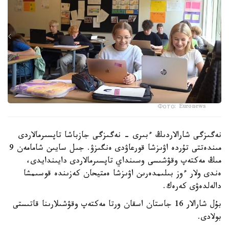
Фото: Euronews
نەگىزگى شارالاردىڭ ءبىرى - نەگىزگى جازباشا تاپسىرمالاردى
مىندەتتى تۇردە اۋىزشا قورعاۋدى ەنگىزۋ. جىل سايىن شامامەن 9
مىڭ مەكتەپ وقۋشىسى وسىنداي تاپسىرمالاردى دايىندايدى،
ەندى ولار ءوز بىلىمدەرىن اۋىزشا ەمتيحان كەزىندە قوسىمشا
دالەلدەۋى كەرەك.
بۇل شارالار 16 جاستان اسقان ورتا مەكتەپ وقۋشىلارىنا قاتىستى
بولادى.