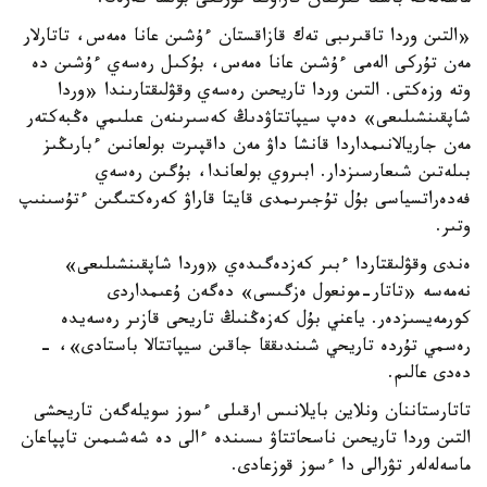
ماسەلەگە باسقا قىرىنان قاراۋىنا تۇرتكى بولسا كەرەك.
«التىن وردا تاقىرىبى تەك قازاقستان ءۇشىن عانا ەمەس، تاتارلار
مەن تۇركى الەمى ءۇشىن عانا ەمەس، بۇكىل رەسەي ءۇشىن دە
وتە وزەكتى. التىن وردا تاريحىن رەسەي وقۋلىقتارىندا «وردا
شاپقىنشىلىعى» دەپ سيپاتتاۋدىڭ كەسىرىنەن عىلىمي ەڭبەكتەر
مەن جاريالانىمداردا قانشا داۋ مەن داقپىرت بولعانىن ءبارىڭىز
بىلەتىن شىعارسىزدار. ابىروي بولعاندا، بۇگىن رەسەي
فەدەراتسياسى بۇل تۇجىرىمدى قايتا قاراۋ كەرەكتىگىن ءتۇسىنىپ
وتىر.
ەندى وقۋلىقتاردا ءبىر كەزدەگىدەي «وردا شاپقىنشىلىعى»
نەمەسە «تاتار-مونعول ەزگىسى» دەگەن ۇعىمداردى
كورمەيسىزدەر. ياعني بۇل كەزەڭنىڭ تاريحى قازىر رەسەيدە
رەسمي تۇردە تاريحي شىندىققا جاقىن سيپاتتالا باستادى»، -
دەدى عالىم.
تاتارستاننان ونلاين بايلانىس ارقىلى ءسوز سويلەگەن تاريحشى
التىن وردا تاريحىن ناسحاتتاۋ ىسىندە ءالى دە شەشىمىن تاپپاعان
ماسەلەلەر تۋرالى دا ءسوز قوزعادى.