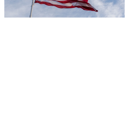
Фото: Pexels
- مەنىڭ ويىمشا، تۋۋ ارقىلى ازاماتتىق بەرىلەتىن الەمدەگى
جالعىز ەل - ءبىز. ءبىز بۇل تاجىريبەنى توقتاتامىز، - دەدى
ترامپ.
بۇعان دەيىن ترامپ تۋۋ ارقىلى ازاماتتىق الۋ قاعيداتىن شەكتەۋگە
باعىتتالعان بىرنەشە جارلىققا قول قويعان بولاتىن. پرەزيدەنت
اكىمشىلىگىنىڭ وكىلى ستيۆەن ميللەردىڭ ايتۋىنشا، ولاردىڭ
ءبىرى «بوسانۋ تۋريزمى» دەپ اتالاتىن تاجىريبەگە تىيىم سالۋعا
قاتىستى.
ايتا كەتەيىك، ا ق ش جاڭا ۆيزالىق كەپىل باعدارلاماسىن
ەنگىزىپ جاتىر، وعان سايكەس يمميگراتسيالىق ۆيزاعا كەيبىر
ءوتىنىش بەرۋشىلەر 100 مىڭنان 250 مىڭ دوللارعا دەيىنگى