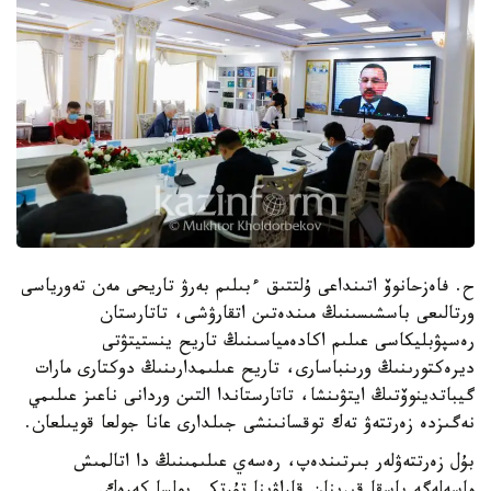
ح. فاەزحانوۆ اتىنداعى ۇلتتىق ءبىلىم بەرۋ تاريحى مەن تەورياسى
ورتالىعى باسشىسىنىڭ مىندەتىن اتقارۋشى، تاتارستان
رەسپۋبليكاسى عىلىم اكادەمياسىنىڭ تاريح ينستيتۋتى
ديرەكتورىنىڭ ورىنباسارى، تاريح عىلىمدارىنىڭ دوكتارى مارات
گيباتدينوۆتىڭ ايتۋىنشا، تاتارستاندا التىن وردانى ناعىز عىلىمي
نەگىزدە زەرتتەۋ تەك توقسانىنشى جىلدارى عانا جولعا قويىلعان.
بۇل زەرتتەۋلەر بىرتىندەپ، رەسەي عىلىمىنىڭ دا اتالمىش