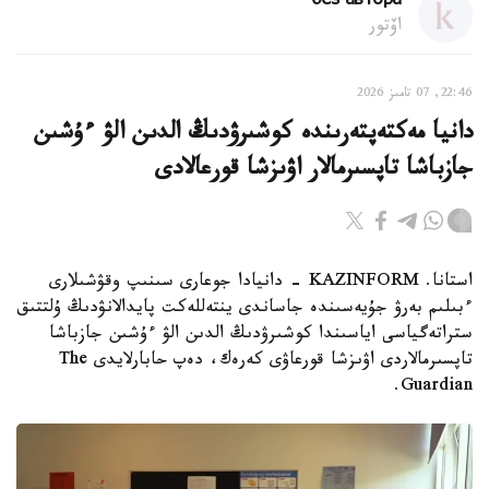
без автора
اۆتور
22:46, 07 تامىز 2026
دانيا مەكتەپتەرىندە كوشىرۋدىڭ الدىن الۋ ءۇشىن
جازباشا تاپسىرمالار اۋىزشا قورعالادى
استانا. KAZINFORM - دانيادا جوعارى سىنىپ وقۋشىلارى
ءبىلىم بەرۋ جۇيەسىندە جاساندى ينتەللەكت پايدالانۋدىڭ ۇلتتىق
ستراتەگياسى اياسىندا كوشىرۋدىڭ الدىن الۋ ءۇشىن جازباشا
تاپسىرمالاردى اۋىزشا قورعاۋى كەرەك، دەپ حابارلايدى The
Guardian.