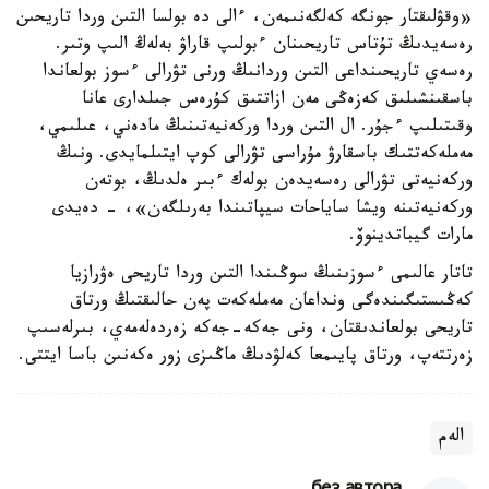
«وقۋلىقتار جونگە كەلگەنىمەن، ءالى دە بولسا التىن وردا تاريحىن
رەسەيدىڭ تۇتاس تاريحىنان ءبولىپ قاراۋ بەلەڭ الىپ وتىر.
رەسەي تاريحىنداعى التىن وردانىڭ ورنى تۋرالى ءسوز بولعاندا
باسقىنشىلىق كەزەڭى مەن ازاتتىق كۇرەس جىلدارى عانا
وقىتىلىپ ءجۇر. ال التىن وردا وركەنيەتىنىڭ مادەني، عىلىمي،
مەملەكەتتىك باسقارۋ مۇراسى تۋرالى كوپ ايتىلمايدى. ونىڭ
وركەنيەتى تۋرالى رەسەيدەن بولەك ءبىر ەلدىڭ، بوتەن
وركەنيەتىنە ويشا ساياحات سيپاتىندا بەرىلگەن»، - دەيدى
مارات گيباتدينوۆ.
تاتار عالىمى ءسوزىنىڭ سوڭىندا التىن وردا تاريحى ەۋرازيا
كەڭىستىگىندەگى ونداعان مەملەكەت پەن حالىقتىڭ ورتاق
تاريحى بولعاندىقتان، ونى جەكە-جەكە زەردەلەمەي، بىرلەسىپ
زەرتتەپ، ورتاق پايىمعا كەلۋدىڭ ماڭىزى زور ەكەنىن باسا ايتتى.
الەم