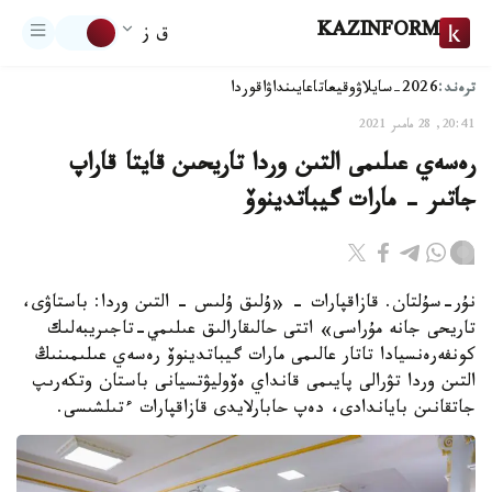
KAZINFORM
ق ز
ترەند:
2026-سايلاۋ
وقيعا
تاعايىنداۋ
اقوردا
20:41, 28 مامىر 2021
رەسەي عىلىمى التىن وردا تاريحىن قايتا قاراپ
جاتىر - مارات گيباتدينوۆ
نۇر-سۇلتان. قازاقپارات - «ۇلىق ۇلىس - التىن وردا: باستاۋى،
تاريحى جانە مۇراسى» اتتى حالىقارالىق عىلىمي-تاجىريبەلىك
كونفەرەنسيادا تاتار عالىمى مارات گيباتدينوۆ رەسەي عىلىمىنىڭ
التىن وردا تۋرالى پايىمى قانداي ەۆوليۋتسيانى باستان وتكەرىپ
جاتقانىن باياندادى، دەپ حابارلايدى قازاقپارات ءتىلشىسى.