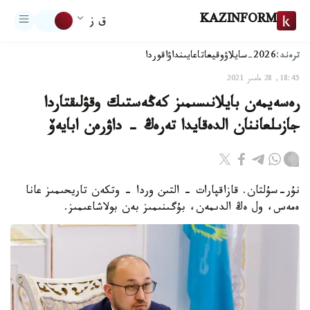
KAZINFORM
ق ز
ترەند:
2026-سايلاۋ
وقيعا
تاعايىنداۋ
اقوردا
18:45, 28 مامىر 2021
رەسەيمەن بايلانىسىمىز كەڭەستىك وقۋلىقتاردا
جازىلعاننان الدەقايدا تەرەڭ - داۋرەن ابايەۆ
نۇر-سۇلتان. قازاقپارات - التىن وردا - وتكەن تاريحىمىز عانا
ەمەس، ول ەڭ الدىمەن، بۇگىنىمىز بەن بولاشاعىمىز.