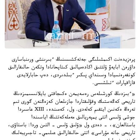
پرەزيدەنت اكىمشىلىگى جەتەكشىسىنىڭ ءبىرىنشى ورىنباسارى
داۋرەن ابايەۆ ۇلتتىق اكادەميالىق كىتاپحانادا وتكەن حالىقارالىق
كونفەرەنسيادا وسىنداي پىكىر ءبىلدىردى، دەپ حابارلايدى
قازاقپارات ءتىلشىسى.
«ءبىزدىڭ كورشىلەس رەسەيمەن ەكىجاقتى بايلانىسىمىزدىڭ
تاريحى كەڭەستىك وقۋلىقتاردا جازىلعان كەزەڭنەن گورى تىم
تەرەڭ ەكەنىن ايتقىم كەلەدى. ول، كەمىندە، XIII عاسىردا
جوشى ۇلىسى اتتى يمپەريالىق مەملەكەتتىڭ اياسىندا
باستالعان»، - دەدى ول «ۇلىق ۇلىس - التىن وردا: باستاۋى،
تاريحى جانە مۇراسى» اتتى حالىقارالىق عىلىمي- تاجىريبەلىك