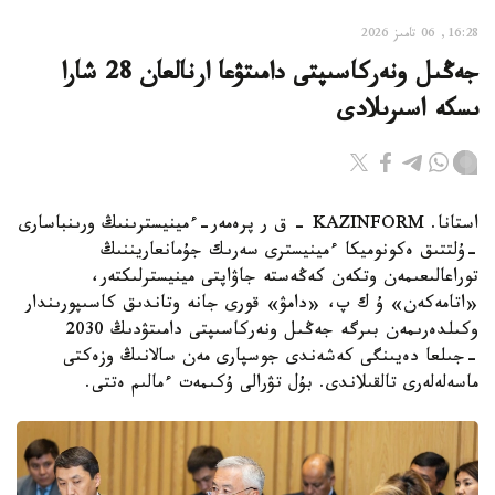
16:28, 06 تامىز 2026
جەڭىل ونەركاسىپتى دامىتۋعا ارنالعان 28 شارا
ىسكە اسىرىلادى
استانا. KAZINFORM - ق ر پرەمەر-ءمينيسترىنىڭ ورىنباسارى
-ۇلتتىق ەكونوميكا ءمينيسترى سەرىك جۇمانعاريننىڭ
توراعالىعىمەن وتكەن كەڭەستە جاۋاپتى مينيسترلىكتەر،
«اتامەكەن» ۇ ك پ، «دامۋ» قورى جانە وتاندىق كاسىپورىندار
وكىلدەرىمەن بىرگە جەڭىل ونەركاسىپتى دامىتۋدىڭ 2030
-جىلعا دەيىنگى كەشەندى جوسپارى مەن سالانىڭ وزەكتى
ماسەلەلەرى تالقىلاندى. بۇل تۋرالى ۇكىمەت ءمالىم ەتتى.