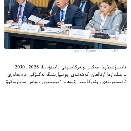
Фото: Правительство РК
قاتىسۋشىلارعا جەڭىل ونەركاسىپتى دامىتۋدىڭ 2026-2030
-جىلدارعا ارنالعان كەشەندى جوسپارىنىڭ نەگىزگى ەرەجەلەرى
تانىستىرىلدى. ونەركاسىپ ۆيسە- ءمينيسترى ولجاس ساپاربەكوۆ
اتاپ وتكەندەي، قۇجات زاڭناما، ساتىپ الۋ تەتىگىن جەتىلدىرۋ،
«كولەڭكەلى» يمپورتقا قارسى ءىس-قيمىل، ينۆەستيتسيا تارتۋ،
وتاندىق برەندتى دامىتۋ مەن كادر دايارلاۋعا ارنالعان 28 ءىس-
شارانى قامتيدى.