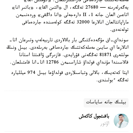
مەملەكەتتىك جاردەماقى قاراستىرىلعان. «كۇمىس القا»
يەگەرلەرىنە — 27680 تەڭگە، ال «التىن القا»، «باتىر انا»
اتاعىن العان جانە 1، II دارەجەلى «انا داڭقى» وردەنىمەن
ماراپاتتالعان انالارعا 32000 تەڭگە كولەمىندە جاردەماقى
تولەنەدى.
سونداي-اق مۇگەدەكتىگى بار بالالاردى تاربيەلەپ وتىرعان اتا-
انالارعا اي سايىن مەملەكەتتىك جاردەماقى بەرىلەدى. بيىل ونىڭ
مولشەرى 81871 تەڭگەنى قۇرايدى. قازىرگى ۋاقىتتا استانا
قالاسىندا مۇنداي قولداۋ شاراسىمەن 12786 اتا-انا قامتىلعان.
ايتا كەتەيىك، بالالى وتباسىلاردى قولداۋعا بيىل 974 ميلليارد
تەڭگە ءبولىندى.
بيلىك جانە ساياسات
باقىتجول كاكەش
اۆتور