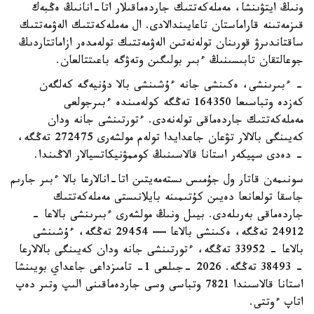
ونىڭ ايتۋىنشا، مەملەكەتتىك جاردەماقىلار اتا-انانىڭ ەڭبەك
قىزمەتىنە قاراماستان تاعايىندالادى. ال مەملەكەتتىك الەۋمەتتىك
ساقتاندىرۋ قورىنان تولەنەتىن الەۋمەتتىك تولەمدەر ازاماتتاردىڭ
جوعالتقان تابىسىنىڭ ءبىر بولىگىن وتەۋگە باعىتتالعان.
- ءبىرىنشى، ەكىنشى جانە ءۇشىنشى بالا دۇنيەگە كەلگەن
كەزدە وتباسىعا 164350 تەڭگە كولەمىندە ءبىرجولعى
مەملەكەتتىك جاردەماقى تولەنەدى. ءتورتىنشى جانە ودان
كەيىنگى بالالار تۋعان جاعدايدا تولەم مولشەرى 272475 تەڭگە،
- دەدى سپيكەر استانا قالاسىنىڭ كوممۋنيكاتسيالار الاڭىندا.
سونىمەن قاتار ول جۇمىس ىستەمەيتىن اتا-انالارعا بالا ءبىر جارىم
جاسقا تولعانعا دەيىن كۇتىمىنە بايلانىستى مەملەكەتتىك
جاردەماقى بەرىلەدى. بيىل ونىڭ مولشەرى ءبىرىنشى بالاعا -
24912 تەڭگە، ەكىنشى بالاعا — 29454 تەڭگە، ءۇشىنشى
بالاعا - 33952 تەڭگە، ءتورتىنشى جانە ودان كەيىنگى بالالارعا
- 38493 تەڭگە. 2026 -جىلعى 1- تامىزداعى جاعداي بويىنشا
استانا قالاسىندا 7821 وتباسى وسى جاردەماقىنى الىپ وتىر دەپ
اتاپ ءوتتى.