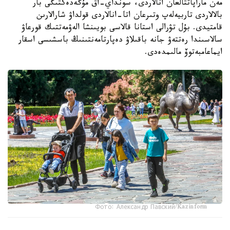
مەن ماراپاتتالعان انالاردى، سونداي-اق مۇگەدەكتىگى بار
بالالاردى تاربيەلەپ وتىرعان اتا-انالاردى قولداۋ شارالارىن
قامتيدى. بۇل تۋرالى استانا قالاسى بويىنشا الەۋمەتتىك قورعاۋ
سالاسىندا رەتتەۋ جانە باقىلاۋ دەپارتامەنتىنىڭ باسشىسى اسقار
ايماعامبەتوۆ مالىمدەدى.
Фото: Александр Павский/Kazinform