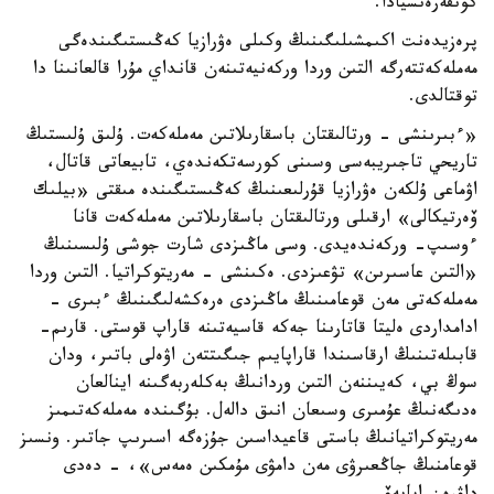
كونفەرەنسيادا.
پرەزيدەنت اكىمشىلىگىنىڭ وكىلى ەۋرازيا كەڭىستىگىندەگى
مەملەكەتتەرگە التىن وردا وركەنيەتىنەن قانداي مۇرا قالعانىنا دا
توقتالدى.
«ءبىرىنشى - ورتالىقتان باسقارىلاتىن مەملەكەت. ۇلىق ۇلىستىڭ
تاريحي تاجىريبەسى وسىنى كورسەتكەندەي، تابيعاتى قاتال،
اۋماعى ۇلكەن ەۋرازيا قۇرلىعىنىڭ كەڭىستىگىندە مىقتى «بيلىك
ۆەرتيكالى» ارقىلى ورتالىقتان باسقارىلاتىن مەملەكەت قانا
ءوسىپ- وركەندەيدى. وسى ماڭىزدى شارت جوشى ۇلىسىنىڭ
«التىن عاسىرىن» تۋعىزدى. ەكىنشى - مەريتوكراتيا. التىن وردا
مەملەكەتى مەن قوعامىنىڭ ماڭىزدى ەرەكشەلىگىنىڭ ءبىرى -
ادامداردى ەليتا قاتارىنا جەكە قاسيەتىنە قاراپ قوستى. قارىم-
قابىلەتىنىڭ ارقاسىندا قاراپايىم جىگىتتەن اۋەلى باتىر، ودان
سوڭ بي، كەيىننەن التىن وردانىڭ بەكلەربەگىنە اينالعان
ەدىگەنىڭ عۇمىرى وسىعان انىق دالەل. بۇگىندە مەملەكەتىمىز
مەريتوكراتيانىڭ باستى قاعيداسىن جۇزەگە اسىرىپ جاتىر. ونسىز
قوعامنىڭ جاڭعىرۋى مەن دامۋى مۇمكىن ەمەس»، - دەدى