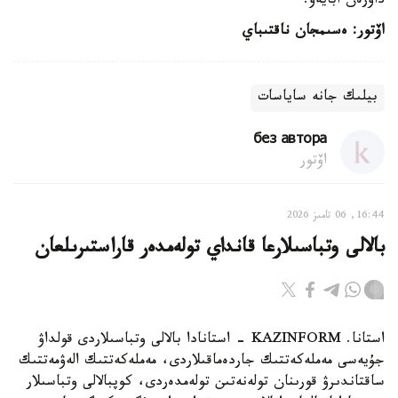
داۋرەن ابايەۆ.
اۆتور: ەسىمجان ناقتىباي
بيلىك جانە ساياسات
без автора
اۆتور
16:44, 06 تامىز 2026
بالالى وتباسىلارعا قانداي تولەمدەر قاراستىرىلعان
استانا. KAZINFORM - استانادا بالالى وتباسىلاردى قولداۋ
جۇيەسى مەملەكەتتىك جاردەماقىلاردى، مەملەكەتتىك الەۋمەتتىك
ساقتاندىرۋ قورىنان تولەنەتىن تولەمدەردى، كوپبالالى وتباسىلار