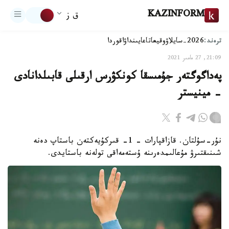
KAZINFORM
ق ز
ترەند:
2026-سايلاۋ
وقيعا
تاعايىنداۋ
اقوردا
21:09, 27 مامىر 2021
پەداگوگتەر جۇمىسقا كونكۋرس ارقىلى قابىلدانادى
- مينيستر
نۇر-سۇلتان. قازاقپارات - 1- قىركۇيەكتەن باستاپ دەنە
شىنىقتىرۋ مۇعالىمدەرىنە ۇستەمەاقى تولەنە باستايدى.