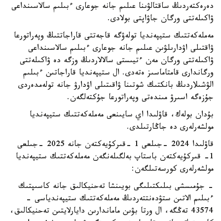
دەرەكتەردىڭ ساقتالۋىنا عىلىم جانە جوعارى ءبىلىم سالاسىنداعى
ۋاكىلەتتى ورگان جاۋاپتى بولادى.
مەملەكەتتىك ستيپەنديا تولەۋگە قاجەتتى قاراجاتتىڭ وپەراتورعا
ۋاقتىلى اۋدارىلۋىن عىلىم جانە جوعارى ءبىلىم سالاسىنداعى
ۋاكىلەتتى ورگان مەن ءتيىستى سالالاردىڭ وزگە دە ۋاكىلەتتى
ورگاندارى قامتاماسىز ەتەدى. ال ستيپەنديا قاراجاتىن ءبىلىم
الۋشىلاردىڭ بانكتىك شوتىنا ۋاقىتىلى اۋدارۋ جانە تولەمدەردى
جۇزەگە اسىرۋ مىندەتى وپەراتورعا جۇكتەلگەن.
بۇدان بولەك، قاۋلىدا اي سايىنعى مەملەكەتتىك ستيپەنديا
مولشەرلەرى دە جاڭارتىلدى.
قاۋلىدا 2024 -جىلعى 1 -قىركۇيەكتەن جانە 2025 -جىلعى
1- قىركۇيەكتەن باستاپ بەلگىلەنگەن مەملەكەتتىك ستيپەنديا
مولشەرلەرى كورسەتىلگەن:
- جۇمىسشى بىلىكتىلىگى بويىنشا تەحنيكالىق جانە كاسىپتىك
ءبىلىم الاتىن ستۋدەنتتەردىڭ مەملەكەتتىك ستيپەندياسى -
43574 تەڭگە، ال ورتا بۋىن ماماندارىن دايارلايتىن تەحنيكالىق،