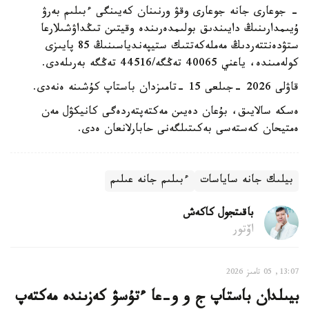
- جوعارى جانە جوعارى وقۋ ورنىنان كەيىنگى ءبىلىم بەرۋ
ۇيىمدارىنىڭ دايىندىق بولىمدەرىندە وقيتىن تىڭداۋشىلارعا
ستۋدەنتتەردىڭ مەملەكەتتىك ستيپەندياسىنىڭ 85 پايىزى
كولەمىندە، ياعني 40065 تەڭگە/44516 تەڭگە بەرىلەدى.
قاۋلى 2026 -جىلعى 15 -تامىزدان باستاپ كۇشىنە ەنەدى.
ەسكە سالايىق، بۇعان دەيىن مەكتەپتەردەگى كانيكۋل مەن
ەمتيحان كەستەسى بەكىتىلگەنى حابارلانعان ەدى.
بيلىك جانە ساياسات
ءبىلىم جانە عىلىم
باقىتجول كاكەش
اۆتور
13:07, 05 تامىز 2026
بيىلدان باستاپ ج و و-عا ءتۇسۋ كەزىندە مەكتەپ