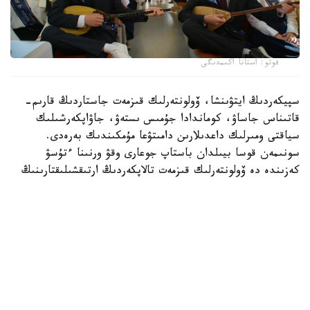
فوتو: استانا اكىمدىگى
سپيكەردىڭ ايتۋىنشا، ۆولونتەرلىك قىزمەت جاستاردىڭ قارىم-
قاتىناس جاساۋ، كوماندادا جۇمىس ىستەۋ، جاۋاپكەرشىلىك
سياقتى ومىرلىك داعدىلارىن دامىتۋعا مۇمكىندىك بەرەدى.
سونىمەن قوسا بيىلدان باستاپ جوعارى وقۋ ورنىنا ءتۇسۋ
كەزىندە دە ۆولونتەرلىك قىزمەت تالاپكەردىڭ ارتىقشىلىقتارىنىڭ
ءبىرى بولادى.
- جالپى شەتەلدىك ۋنيۆەرسيتەتتەرگە ءتۇسۋ كەزىندە
تالاپكەرلەردىڭ اكادەميالىق كورسەتكىشتەرى بىردەي بولعان
جاعدايدا ولاردىڭ مەكتەپ كەزىندەگى قوعامدىق بەلسەندىلىگىنە
نازار اۋدارىلادى. بيىلدان باستاپ قازاقستاندا دا وسى تاجىريبە
ەنگىزىلىپ جاتىر. ۆولونتەرلىكپەن اينالىسقان جاستاردىڭ جوعارى
وقۋ ورنىنا ءتۇسۋ مۇمكىندىگى ارتا تۇسەدى، - دەدى ول.