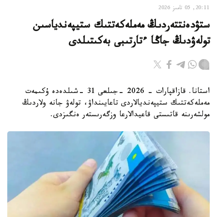
20:11, 05 تامىز 2026
ستۋدەنتتەردىڭ مەملەكەتتىك ستيپەندياسىن
تولەۋدىڭ جاڭا ءتارتىبى بەكىتىلدى
استانا. قازاقپارات - 2026 -جىلعى 31 -شىلدەدە ۇكىمەت
مەملەكەتتىك ستيپەنديالاردى تاعايىنداۋ، تولەۋ جانە ولاردىڭ
مولشەرىنە قاتىستى قاعيدالارعا وزگەرىستەر ەنگىزدى.