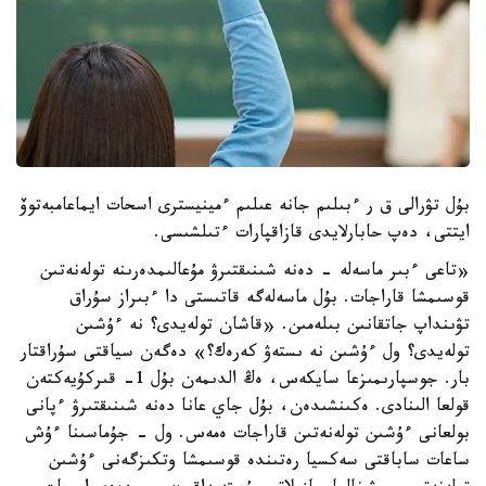
بۇل تۋرالى ق ر ءبىلىم جانە عىلىم ءمينيسترى اسحات ايماعامبەتوۆ
ايتتى، دەپ حابارلايدى قازاقپارات ءتىلشىسى.
«تاعى ءبىر ماسەلە - دەنە شىنىقتىرۋ مۇعالىمدەرىنە تولەنەتىن
قوسىمشا قاراجات. بۇل ماسەلەگە قاتىستى دا ءبىراز سۇراق
تۋىنداپ جاتقانىن بىلەمىن. «قاشان تولەيدى؟ نە ءۇشىن
تولەيدى؟ ول ءۇشىن نە ىستەۋ كەرەك؟» دەگەن سياقتى سۇراقتار
بار. جوسپارىمىزعا سايكەس، ەڭ الدىمەن بۇل 1- قىركۇيەكتەن
قولعا الىنادى. ەكىنشىدەن، بۇل جاي عانا دەنە شىنىقتىرۋ ءپانى
بولعانى ءۇشىن تولەنەتىن قاراجات ەمەس. ول - جۇماسىنا ءۇش
ساعات ساباقتى سەكسيا رەتىندە قوسىمشا وتكىزگەنى ءۇشىن