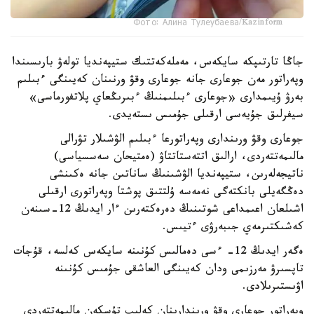
Фото: Алина Тулеубаева/Kazinform
جاڭا تارتىپكە سايكەس، مەملەكەتتىك ستيپەنديا تولەۋ بارىسىندا
وپەراتور مەن جوعارى جانە جوعارى وقۋ ورنىنان كەيىنگى ءبىلىم
بەرۋ ۇيىمدارى «جوعارى ءبىلىمنىڭ ءبىرىڭعاي پلاتفورماسى»
سيفرلىق جۇيەسى ارقىلى جۇمىس ىستەيدى.
جوعارى وقۋ ورىندارى وپەراتورعا ءبىلىم الۋشىلار تۋرالى
مالىمەتتەردى، ارالىق اتتەستاتتاۋ (ەمتيحان سەسسياسى)
ناتيجەلەرىن، ستيپەنديا الۋشىنىڭ ساناتىن جانە ەكىنشى
دەڭگەيلى بانكتەگى نەمەسە ۇلتتىق پوشتا وپەراتورى ارقىلى
اشىلعان اعىمداعى شوتىنىڭ دەرەكتەرىن ءار ايدىڭ 12-سىنەن
كەشىكتىرمەي جىبەرۋى ءتيىس.
ەگەر ايدىڭ 12- ءسى دەمالىس كۇنىنە سايكەس كەلسە، قۇجات
تاپسىرۋ مەرزىمى ودان كەيىنگى العاشقى جۇمىس كۇنىنە
اۋىستىرىلادى.
وپەراتور جوعارى وقۋ ورىندارىنان كەلىپ تۇسكەن مالىمەتتەردى