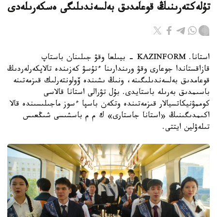
تۇلەكتەرىنىڭ قوعامدىق بەلسەندىلىگى ەسكەرىلەدى
استانا. KAZINFORM - بيىلعا وقۋ جىلىنان باستاپ
قازاقستاندا جوعارى وقۋ ورىندارىنا ءتۇسۋ كەزىندە تالاپكەرلەردىڭ
قوعامدىق بەلسەندىلىگىنە، ونىڭ ىشىندە ۆولونتەرلىك قىزمەتىنە
باسىمدىق بەرىلە باستايدى. بۇل تۋرالى استانا قالاسى
كوممۋنيكاتسيالار قىزمەتىندە وتكەن باسپا ءسوز ماجىلىسىندە قالا
اكىمدىگىنىڭ «استانا جاستارى» ك م م باسشىسى شىڭعىس
تىلەۋلين ايتتى.