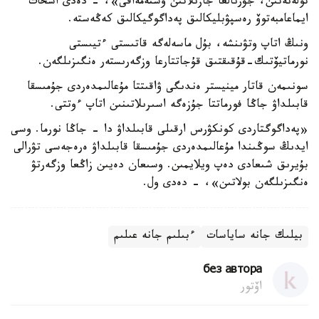
تولەنەتىن، جۋرنالعا جازىلاتىن ۇستەمەاقى»، - دەدى اسحات
ايماعامبەتوۆ رەسپۋبليكالىق پەداگوگيكالىق كەڭەستە.
ونىڭ اتاپ وتۋىنشە، بۇل ماسەلەگە قاتىستى ءتيىستى
نورماتيۆتىك-قۇقىقتىق قۇجاتتارعا وزگەرىستەر ەنگىزىلگەن.
سونىمەن قاتار مينيستر ەندىگى ۋاقىتتا مۇعالىمدەردى جۇمىسقا
قابىلداۋ جاڭا فورماتتا جۇزەگە اسىرىلاتىنىن اتاپ ءوتتى.
«پەداگوگتاردى كونكۋرس ارقىلى قابىلداۋ دا - جاڭا نورما. وسى
ايدىڭ سوڭىندا مۇعالىمدەردى جۇمىسقا قابىلداۋ ەرەجەسى تۋرالى
بۇيرىق شىعادى دەپ ويلايمىن. وسىعان دەيىن زاڭعا وزگەرتۋ
ەنگىزىلگەن بولاتىن»، - دەدى ول.
بيلىك جانە ساياسات
ءبىلىم جانە عىلىم
без автора
اۆتور