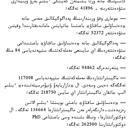
كاسىپتىك جانە ورتا بىلىمنەن كەيىنگى ءبىلىم بەرۋ ۇيىمدارى
ستۋدەنتتەرىنە - 41896 تەڭگە؛
— جوعارى وقۋ ورىندارىنىڭ پەداگوگيكالىق ەمەس جانە
«دەنساۋلىق ساقتاۋ» باعىتىنا جاتپايتىن ماماندىقتارىندا وقيتىن
ستۋدەنتتەر 52372 تەڭگە؛
— پەداگوگيكالىق جانە «دەنساۋلىق ساقتاۋ» باعىتىنداعى
ستۋدەنتتەردىڭ اي سايىنعى مەملەكەتتىك ستيپەندياسى 84 مىڭ
تەڭگە؛
— ينتەرندەرگە 94862 تەڭگە؛
— ماگيسترانتتاردىڭ مەملەكەتتىك ستيپەندياسى 117098
تەڭگەگە دەيىن وسەدى. ال «نازاربايەۆ ۋنيۆەرسيتەتىندە» ءبىلىم
الىپ جاتقان ماگيسترانتتار اي سايىن 218750 تەڭگە؛
— «دەنساۋلىق ساقتاۋ» باعىتى بويىنشا ءبىلىم الاتىن
رەزيدەنت-دارىگەرلەر مەن ماگيسترانتتارعا 134664 تەڭگە، ال
دوكتورانتتارعا، ونىڭ ىشىندە وسى باعىتتاعى PhD
دوكتورانتتارىنا 262500 تەڭگە؛