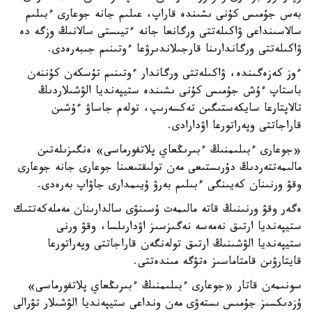
بەس جۇمىس كۇنى ىشىندە قاراپ، عىلىم جانە جوعارى ءبىلىم
سالاسىنداعى ۋاكىلەتتى ورگانعا جانە ءتيىستى سالانىڭ وزگە دە
ۋاكىلەتتى ورگاندارىنا قارجىلاندىرۋعا ءوتىنىم جىبەرەدى.
ءوز كەزەگىندە، ۋاكىلەتتى ورگاندار ءوتىنىم تۇسكەن كۇننەن
باستاپ ءۇش جۇمىس كۇنى ىشىندە ستيپەنديا الۋشىلاردىڭ
تالاپتارعا سايكەستىگىن تەكسەرىپ، تولەم جاساۋ ءۇشىن
قاراجاتتى وپەراتورعا اۋدارادى.
«جوعارى ءبىلىمنىڭ ءبىرىڭعاي پلاتفورماسى» ەنگىزىلەتىن
مالىمەتتەردىڭ دۇرىستىعى مەن تولىقتىعىنا جوعارى جانە جوعارى
وقۋ ورنىنان كەيىنگى ءبىلىم بەرۋ ۇيىمدارى جاۋاپ بەرەدى.
ەگەر وقۋ ورنىنىڭ قاتە مالىمەت ۇسىنۋى سالدارىنان مەملەكەتتىك
ستيپەنديا ارتىق نەمەسە نەگىزسىز اۋدارىلسا، وقۋ ورنى
ستيپەنديا الۋشىنىڭ ارتىق تولەنگەن قاراجاتتى وپەراتورعا
قايتارۋىن قامتاماسىز ەتۋگە مىندەتتى.
سونىمەن قاتار «جوعارى ءبىلىمنىڭ ءبىرىڭعاي پلاتفورماسى»
ۇزدىكسىز جۇمىس ىستەۋى مەن ونداعى ستيپەنديا الۋشىلار تۋرالى