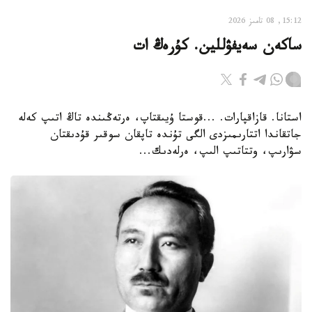
15:12, 08 تامىز 2026
ساكەن سەيفۋللين. كۇرەڭ ات
استانا. قازاقپارات. ...قوستا ۇيىقتاپ، ەرتەڭىندە تاڭ اتىپ كەلە
جاتقاندا اتتارىمىزدى الگى تۇندە تاپقان سوقىر قۇدىقتان
سۋارىپ، وتتاتىپ الىپ، ەرلەدىك...