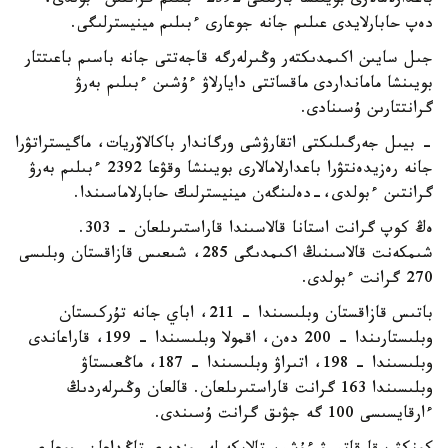
باعدارلامالارى بويىنشا بارلىعى 2392 ءبىلىم گرانتىن ءبولدى،
دەپ حابارلايدى عىلىم جانە جوعارى ءبىلىم مينيسترلىگى.
جىل سايىن اكىمدىكتەر وڭىرلەرگە قاجەتتى جانە باسىم باعىتتار
بويىنشا مامانداردى ماقساتتى دايارلاۋ ءۇشىن ءبىلىم بەرۋ
گرانتتارىن ۇسىنادى.
- بيىل جەرگىلىكتى اتقارۋشى ورگاندار باكالاۆريات، ماگيستراتۋرا
جانە رەزيدەنتۋرا باعدارلامالارى بويىنشا وقۋعا 2392 ءبىلىم بەرۋ
گرانتىن ءبولدى،-دەلىنگەن مينيسترلىك حابارلاماسىندا.
ەڭ كوپ گرانت استانا قالاسىندا قاراستىرىلعان - 303.
شىمكەنت قالاسىنىڭ اكىمدىگى 285، شىعىس قازاقستان وبلىسى
270 گرانت ءبولدى.
باتىس قازاقستان وبلىسىندا – 211، اباي جانە تۇركىستان
وبلىستارىندا – 200 دەن، اقمولا وبلىسىندا – 199، قاراعاندى
وبلىسىندا – 198، اتىراۋ وبلىسىندا – 187، ماڭعىستاۋ
وبلىسىندا 163 گرانت قاراستىرىلعان. قالعان وڭىرلەردىڭ
ءارقايسىسى 100 گە جۋىق گرانت ۇسىندى.