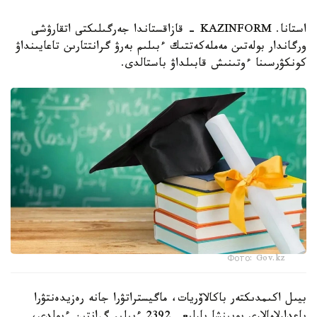
استانا. KAZINFORM - قازاقستاندا جەرگىلىكتى اتقارۋشى
ورگاندار بولەتىن مەملەكەتتىك ءبىلىم بەرۋ گرانتتارىن تاعايىنداۋ
كونكۋرسىنا ءوتىنىش قابىلداۋ باستالدى.
Фото: Gov.kz
بيىل اكىمدىكتەر باكالاۆريات، ماگيستراتۋرا جانە رەزيدەنتۋرا