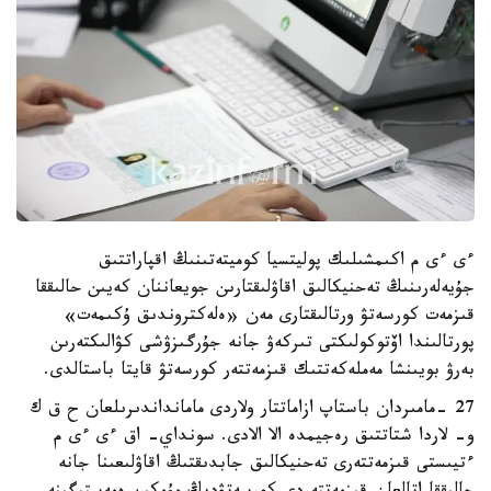
ءى ءى م اكىمشىلىك پوليتسيا كوميتەتىنىڭ اقپاراتتىق
جۇيەلەرىنىڭ تەحنيكالىق اقاۋلىقتارىن جويعاننان كەيىن حالىققا
قىزمەت كورسەتۋ ورتالىقتارى مەن «ەلەكتروندىق ۇكىمەت»
پورتالىندا اۆتوكولىكتى تىركەۋ جانە جۇرگىزۋشى كۋالىكتەرىن
بەرۋ بويىنشا مەملەكەتتىك قىزمەتتەر كورسەتۋ قايتا باستالدى.
27 -مامىردان باستاپ ازاماتتار ولاردى مامانداندىرىلعان ح ق ك
و- لاردا شتاتتىق رەجيمدە الا الادى. سونداي- اق ءى ءى م
ءتيىستى قىزمەتتەرى تەحنيكالىق جابدىقتىڭ اقاۋلىعىنا جانە