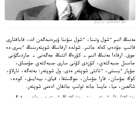
Фото: novoetv.kz
مەنىڭ اتىم ءشول وتىنا، ءشول سۋىنا ۇيرەنبەگەن ات، قاباقتارى
قاتىپ جۇدەپ كەلە جاتىر. شولدە ارقانىڭ شوپتەرىنىڭ ءبىرى دە
جوق. ارقادا مەنىڭ اتىم - كۇرەڭ اتتىڭ جەگەنى - جازدىگۇنى
جاسىل جىبەكتەي، كۇزدى كۇنى سارى جىبەكتەي جۇمساق،
جۇپار ءيىستى، ءتاتتى شوپتەر ەدى. ول شوپتەر: بەتەگە، تارلاۋ،
كوك جۋسان، قارا جۋسان، جوڭىشقا، قياق، بيدايىق، كودە،
شالعىن، ميا، مايسا جانە تولىپ جاتقان ادەمى شوپتەر.
بەتپاقتا بۇل شوپتەر جوق. بەتپاقتىڭ شوپتەرى سەلدىر، قوڭىر،
سۇر، قۋارعان، سوياۋلانعان قاتتى، قوڭىرسۇر وسىمدىك. ول
شوپتەر: سوياۋ جۋسان، قارا قوڭىر جۋسان، يزەن، ەبەلەك.
راس، كوكپەك پەن جۋسان ارقادا دا بار. بەتپاقتا دا بار.
ارقانىڭ سۋى كوبىنەسە تۇشى، ءتاتتى، تۇنىق سۋ جانە ونداي