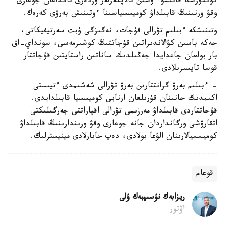
كونكۋرسقا قاتىسۋ ءۇشىن تالاپكەرلەر وزدەرى تاڭداعان جوعارى
وقۋ ورنىنىڭ قابىلداۋ كوميسسياسىنا ءوتىنىش بەرۋى كەرەك.
وتىنىشكە ءبىلىم تۋرالى قۇجات، نەگىزگى ۇبت سەرتيفيكاتى،
جەكە باسىن كۋالاندىراتىن قۇجاتتىڭ كوشىرمەسى، سونداي-اق
بار بولعان جاعدايدا جەڭىلدىك ساناتىن راستايتىن قۇجاتتار
قوسا تاپسىرىلادى.
- ءبىلىم بەرۋ گرانتتارىن بەرۋ تۋرالى شەشىمدى ءتيىستى
اكىمدىك جانىنان قۇرىلعان ارنايى كوميسسيا قابىلدايدى.
قۇجاتتاردى قابىلداۋ مەرزىمى تۋرالى اقپاراتتى جەرگىلىكتى
اتقارۋشى ورگانداردان جانە جوعارى وقۋ ورىندارىنىڭ قابىلداۋ
كوميسسيالارىنان الۋعا بولادى، دەپ حابارلادى مينيسترلىك.
قوعام
ريزابەك نۇسىپبەك ۇلى
اۆتور