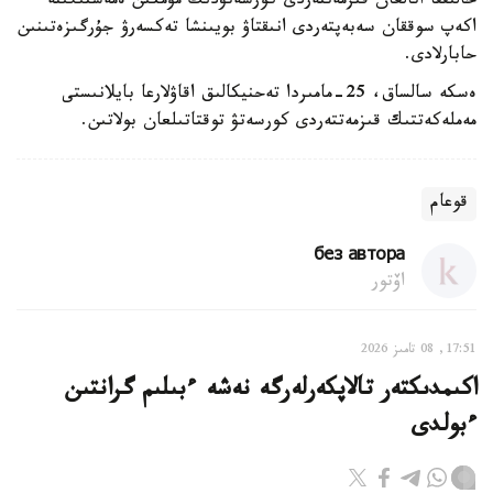
حالىققا اتالعان قىزمەتتەردى كورسەتۋدىڭ مۇمكىن ەمەستىگىنە
اكەپ سوققان سەبەپتەردى انىقتاۋ بويىنشا تەكسەرۋ جۇرگىزەتىنىن
حابارلادى.
ەسكە سالساق، 25-مامىردا تەحنيكالىق اقاۋلارعا بايلانىستى
مەملەكەتتىك قىزمەتتەردى كورسەتۋ توقتاتىلعان بولاتىن.
قوعام
без автора
اۆتور
17:51, 08 تامىز 2026
اكىمدىكتەر تالاپكەرلەرگە نەشە ءبىلىم گرانتىن
ءبولدى