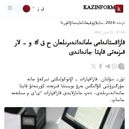
KAZINFORM
ق ز
ترەند:
2026-سايلاۋ
وقيعا
تاعايىنداۋ
اقوردا
07:04, 27 مامىر 2021
قازاقستانداعى مامانداندىرىلعان ح ق ك و - لار
قىزمەتى قايتا جانداندى
نۇر- سۇلتان. قازاقپارات - اۆتوكولىكتى تىركەۋ جانە
جۇرگىزۋشى كۋالىگىن بەرۋ بويىنشا قىزمەت كورسەتۋ قايتا
جانداندىرىلدى، دەپ حابارلايدى قازاقپارات ءىءى م سىلتەمە
جاساپ.