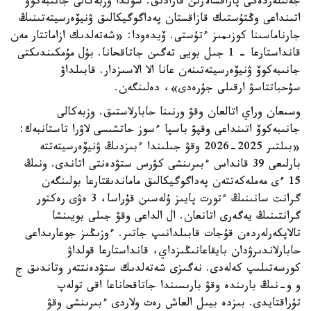
جەلىلەردەگى پاراقشالارىن قارادىق. سوندا وزبەكالى جانىبەكوۆ
اتىنداعى وڭتۇستىك قازاقستان پەداگوگيكالىق ۋنيۆەرسيتەتىنىڭ
جارناماسىنا كوزىمىز ءتۇستى. ۆيدەودا: «شەتەلدىك ازاماتتار مەن
قانداستارعا - 1 جىل بويى تەگىن جاتاقحانا. بۇل مۇمكىندىكتى
جانىبەكوۆ ۋنيۆەرسيتەتىنەن عانا الا الاسىزدار. قابىلداۋ
سۇحباتتاسۋ ارقىلى جۇرەدى»، دەلىنگەن.
وسىعان وراي اتالعان وقۋ ورنىنا حابارلاستىق. وزبەكالى
جانىبەكوۆ اتىنداعى وقپۋ باسپا ءسوز حاتشىسى لاۋرا تاستانبەك:
«بىلتىر 2025-2026 وقۋ جىلىندا ءبىزدىڭ ۋنيۆەرسيتەتتە
بارلىعى 39 قانداس ءبىرىنشى كۋرس ستۋدەنتى اتاندى. ونىڭ
15 ءى مەملەكەتتەن پەداگوگيكالىق ماماندىقتارعا بولىنگەن
گرانت سانىنىڭ ءتورت پايىز ۇلەسىن قۇراسا، 3 ەۋى رەكتور
گرانتىنىڭ يەگەرى اتانعان. ال الداعى وقۋ جىلى بويىنشا
تالاپكەرلەردەن قۇجات قابىلدانىپ جاتىر. ءوزىڭىز جوعارىداعى
حابارلاندىرۋدان بايقاعانىڭىزداي، قانداستارعا قولداۋ
كورسەتىلىپ كەلەدى. نەگىزى شەتەلدىك ستۋدەنتتەر وتاندىق ج
و و-نىڭ بارىندە وقۋ بارىسىندا جاتاقحاناعا اقى تولەپ
تۇراقتايدى. بىزدە بيىل العاش رەت ولاردى ءبىرىنشى وقۋ