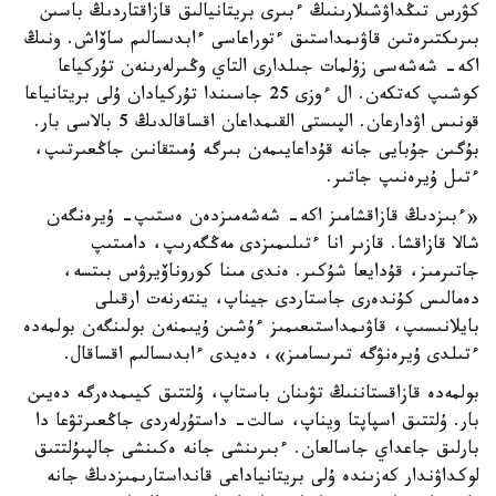
كۋرس تىڭداۋشىلارىنىڭ ءبىرى بريتانيالىق قازاقتاردىڭ باسىن
بىرىكتىرەتىن قاۋىمداستىق ءتوراعاسى ءابدىسالىم ساۆاش. ونىڭ
اكە- شەشەسى زۇلمات جىلدارى التاي وڭىرلەرىنەن تۇركياعا
كوشىپ كەتكەن. ال ءوزى 25 جاسىندا تۇركيادان ۇلى بريتانياعا
قونىس اۋدارعان. الپىستى القىمداعان اقساقالدىڭ 5 بالاسى بار.
بۇگىن جۇبايى جانە قۇداعايىمەن بىرگە ۇمىتقانىن جاڭعىرتىپ،
ءتىل ۇيرەنىپ جاتىر.
«ءبىزدىڭ قازاقشامىز اكە- شەشەمىزدەن ەستىپ- ۇيرەنگەن
شالا قازاقشا. قازىر انا ءتىلىمىزدى مەڭگەرىپ، دامىتىپ
جاتىرمىز، قۇدايعا شۇكىر. ەندى مىنا كوروناۆيرۋس بىتسە،
دەمالىس كۇندەرى جاستاردى جيناپ، ينتەرنەت ارقىلى
بايلانىسىپ، قاۋىمداستىعىمىز ءۇشىن ۇيىمنەن بولىنگەن بولمەدە
ءتىلدى ۇيرەنۋگە تىرىسامىز»، دەيدى ءابدىسالىم اقساقال.
بولمەدە قازاقستاننىڭ تۋىنان باستاپ، ۇلتتىق كيىمدەرگە دەيىن
بار. ۇلتتىق اسپاپتا ويناپ، سالت- داستۇرلەردى جاڭعىرتۋعا دا
بارلىق جاعداي جاسالعان. ءبىرىنشى جانە ەكىنشى جالپىۇلتتىق
لوكداۋندار كەزىندە ۇلى بريتانياداعى قانداستارىمىزدىڭ جانە