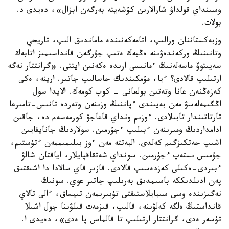
وسىنداي قولداۋ شارالارىن كۇشەيتە بەرگەن ابزال»، دەيدى د.
بولات.
وزبەكستاننان ورالىپ، اتامەكەنىندە ماماندىق الىپ، تاريحي
وتانىنىڭ وركەندەۋىنە ەڭبەك ەتىپ جۇرگەن قانداسىمىز اتابەك
سەيىتوۆ ماسەلەنىڭ ءمانىسى ارىدە ەكەنىن ايتتى. «گرانتتار نەگە
ارتىلىپ قالادى؟ ءيا، مۇمكىندىك جاسالىپ جاتىر. ارينە، ەكى
كەزەڭنەن عانا وتەتىن بولعانى - كوپ كومەك. الايدا سول
اڭگىمەلەسۋ مەن بەيىندى ءپاننىڭ وزىنەن وتەردە تانىس-تامىرعا
تارتاتىندار تابىلادى. ءوزىم ونداي قاعاجۋ كورمەسەم دە، جاقىن
ادامداردىڭ ومىرىنەن ءبىلىپ ءجۇرمىن. سولاردىڭ جانايقايىن
اشىپ جەتكىزگىم كەلدى. البەتتە مەن ءوز بىلىمىممەن ءتۇستىم،
جۇمىس ىستەپ ءجۇرمىن. سونداي شەتقاقپايلار، اياقتان شالۋ
ءبىردى-ەكىلى كەزدەسىپ قالادى. قازىر قاي سالادا دا اشىقتىق
پەن ادىلدىككە باسىمدىق بەرىلىپ جاتىر عوي. سونىڭ
نەگىزىندە وسى سىبايلاستىقتى تۇبىرىمەن تىيساق، ءالى تالاي
قانداستىڭ ەلگە كەلۋىنە، قالىپ، قىزمەت قىلۋىنا جول اشىلا
تۇسەر ەدى، گرانتتار ارتىلىپ تا قالماس پا ەدى»، دەيدى ا.