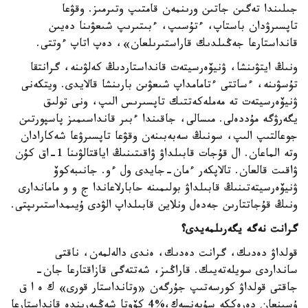
جىلىندا تەگىن جاتىن ورىنمەن قامتىپ وتىرمىز. وقۋعا
تاپسىرۋدان باستاپ، ءتۇسىپ، ءبىتىرىپ شىعۋىنا دەيىن
قانداستارعا جەڭىلدىك قاراستىرىلعان»، دەپ اتاپ ءوتتى.
ونىڭ ايتۋىنشا، ۋنيۆەرسيتەت قانداستاردىڭ كەلۋىنە، گرانتقا
تۇسۋىنە، ءساتتى ءتامامداپ شىعۋىن بارىنشا قالايدى. ويتكەنى
ۋنيۆەرسيتەت تە مەملەكەتتىك تاپسىرىس الىپ، ونى تولىق
يگەرۋگە مۇددەلى. مىسالى، جاقىندا ءبىر قانداسىمىز پاسپورتىن
جوعالتىپ الىپ، سونىڭ سەبەبىنەن وقۋعا تاپسىرۋعا شەكارادان
وتە الماعان. ال قۇجات قابىلداۋ ۋاقىتىنىڭ اياقتالۋىنا 1-اق كۇن
ۋاقىت قالعان. تالاپكەر ءمان-جايدى ول ءو. جانىبەكوۆ
ۋنيۆەرسيتەتىنىڭ قابىلداۋ بولىمىنە حابارلاعاندا ج و و ماماندارى
ونىڭ قۇجاتتارىن جەدەل ونلاين قابىلداپ الۋدى ۇيىمداستىرىپتى.
گرانت نەگە يگەرىلمەيدى؟
قولداۋ دەدىك، گرانت دەدىك، ەندى دالەلمەن، ناقتى
سانداردى سويلەتەيىك. قاراڭىز، شەتتەگى قازاقتارعا جان-
جاقتى قولداۋ كورسەتىپ جۇرگەن «وتانداستار قورى» ك ە ا ق
ۇسىنعان دەرەككە سۇيەنسەك،%4 كۆوتا شەڭبەرىندە قانداستارعا