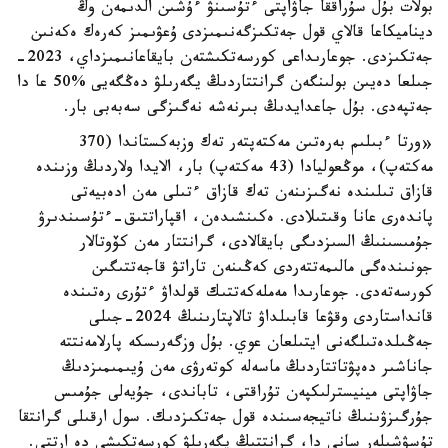
بولات بۇل سۇراققا جاۋاپتى ءتۇسىنۋ ءۇشىن الدىمەن وڭ
ديناميكاعا قالاي قول جەتكىزگەنىمىزدى ۇعۋىمىز كەرەك ەكەنىن
جەتكىزدى. جوعارىداعى كورسەتكىشتەن بايقاعانىمىزداي، 2023-
جىلعا دەيىن بولىنگەن گرانتتاردىڭ يگەرىلۋ دەڭگەيى %50 عا دا
جەتپەدى. بۇل جاعدايدىڭ بىرنەشە نەگىزگى سەبەبى بار.
«ورتا ءبىلىم بەرەتىن مەكتەپتەر تەك وزبەكستاندا (370
مەكتەپ)، موڭعوليادا (43 مەكتەپ) بار، الايدا ولاردىڭ وزىندە
قازاق تىلىندە نەگىزىنەن تەك قازاق ءتىلى مەن ادەبيەتى
پاندەرى عانا وقىتىلادى. ەكىنشىدەن، اقپاراتتىق-ءتۇسىندىرۋ
جۇمىسىنىڭ السىزدىگى بايقالادى، گرانتتار مەن كۆوتالار
جونىندەگى مالىمەتتەردى كەڭىنەن تاراتۋ قاجەتتىگىن
كورسەتەدى. جوعارىدا مەملەكەتتىك قولداۋ ءتۇرى رەتىندە
قانداستاردى وقۋعا قابىلداۋ تالاپتارىنىڭ 2024-جىلى
جەڭىلدەتىلگەنى ايتىلعان عوي. بۇل وزگەرىسكە پارلامەنتتە
جاناشىر دەپۋتاتتاردىڭ ماسەلە كوتەرۋى مەن ۇيىمىمىزدىڭ
جاۋاپتى مينيسترلىكپەن تۇراقتى، تاباندى، جۇيەلى جۇمىس
جۇرگىزۋىنىڭ ناتيجەسىندە قول جەتكىزدىك. سول ارقىلى گرانتقا
تۇسۋشىلەر سانى دا، گرانتتىڭ يگەرىلۋ كورسەتكىشى دە ارتتى.