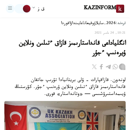
KAZINFORM
ق ز
ترەند:
2026-سايلاۋ
وقيعا
تاعايىنداۋ
اقوردا
10:21, 24 مامىر 2021
انگلياداعى قانداستارىمىز قازاق ءتىلىن ونلاين
ۇيرەنىپ ءجۇر
لوندون. قازاقپارات - ۇلى بريتانيادا تۇرىپ جاتقان
قانداستارىمىز قازاق ءتىلىن ونلاين ۇرەنىپ ءجۇر. كۋرستىڭ
ۇيىمداستىرۋشىسى — «وتانداستار» قورى.