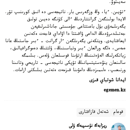
سەيىتوۆ.
ءتۇيىن. ءيا، وڭ وزگەرىس بار. ناتيجەسى دە انىق كورىنىپ تۇر.
الايدا بولىنگەن گرانتتاردىڭ ءالى كۇنگە دەيىن تولىق
يگەرىلمەۋى بۇل باعىتتاعى جۇمىستى جاناشىرلىقپەن
جەتىلدىرۋدىڭ الداعى ۋاقىتتا دا اۋاداي قاجەت ەكەنىن
ايعاقتايدى. ويتكەنى يگەرىلگەن ءار گرانت - ءبىر جاستىڭ عانا
ەمەس، ەلگە ورالعان ءبىر وتباسىنىڭ، ۇلتتىڭ دەموگرافيالىق،
زياتكەرلىك الەۋەتىنىڭ ارتۋىنا قوسىلعان ۇلەس. بىلىمگە
سالىنعان ينۆەستيتسيانىڭ تۇپكى ناتيجەسى - تاريحي وتانىنا
ورنىعىپ، ەلىمىزدىڭ دامۋىنا قىزمەت ەتەتىن بىلىكتى ازامات.
ايدانا شوتباي قىزى
egemen.kz
قوعام
شەتەل قازاقتارى
ريزابەك نۇسىپبەك ۇلى