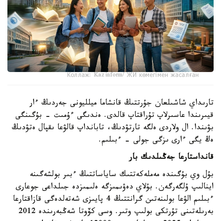
Коллаж: Kazinform/ ЖИ көмегімен жасалған
تارىداي شاشىلعان جۇرتتىڭ قانشاما ميلليونى جەردىڭ ءار
قيىرىندا عاسىرلاپ تۇراقتاپ قالدى. ەندىگى ءۇمىت - بۇگىنگى
بۋىندا. ال ولاردى ەلگە تارتۋدىڭ، تابانداپ قالۋعا ىقپال ەتۋدىڭ
ەڭ يگى ءارى ىزگى جولى - ءبىلىم.
قانداستارعا جەڭىلدىك بار
بۇل وي بۇگىندە مەملەكەتتىك ساياساتتىڭ ءبىر بولشەگىنە
اينالىپ ۇلگەرگەن. بۇلاي دەۋىمىزگە ەلىمىزدە جىلداعى جوعارى
ءبىلىم الۋعا بولىنەتىن گرانتتىڭ 4 پايىزى شەتەلدەگى قازاقتارعا
بەرىلەتىنى تۇرتكى بولىپ وتىر. وسى كۆوتا شەڭبەرىندە 2012