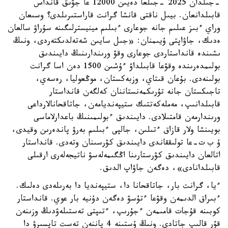
-جىلدان 2025 -جىلعا دەيىن 12000 عا جۋىق قانداس
قابىلدانعان. بيىل ناقتى قانشا گرانت قاراستىرىلدى؟ وسىعان
وراي ءبىز عىلىم جانە جوعارى ءبىلىم مينيسترلىگىنە سۇراۋ سالعان
ەدىك، جاۋاپتى ۇيىمنان: «جىل سايىن شەتەلدىكتەردى، ونىڭ
ىشىندە قانداستاردى جوعارى وقۋ ورىندارىنىڭ دايىندىق
بولىمدەرىندە وقۋعا قابىلداۋ ءۇشىن 1500 دەن اسا گرانت
بولىنەدى. بۇعان قىتاي، وزبەكستان، موڭعوليا، رەسەي،
تاجىكستان جانە تۇرىكمەنستاننان كەلگەن قانداستار
قابىلدانىپ، مەملەكەتتىك ستيپەنديامەن، جاتاقحانالارداعى
ورىندارمەن قامتىلادى. دايىندىق ءبولىمىنىڭ باعدارلاماسى
بويىنشا ولار قازاق ءتىلىن، جالپى ءبىلىم بەرۋ پاندەرىن وقيدى،
ۇ ب ت-عا تولىققاندى دايىندىق كۋرسىنان وتەدى. قانداستار
اتالعان دايىندىق كۋرستارىنا اڭگىمەلەسۋ ناتيجەلەرى ارقىلى
قابىلدانادى»، دەگەن جاۋاپ الدىق.
ءيا، گرانت بار، جاتاقحانا دا، ستيپەنديا دا بەرىلەدى دەلىك.
ءبىراق الدىمەن وقۋعا ءتۇسۋ دەگەن دۇنيە بار عوي. قانداستار
كوبىنە قۇجات قامىمەن ءجۇرىپ، ءتىپتى تەستىلەۋدىڭ وزىنەن
قۇر قالىپ جاتادى. ونىڭ ۇستىنە 4 پاننەن تەست تاپسىرۋ دا