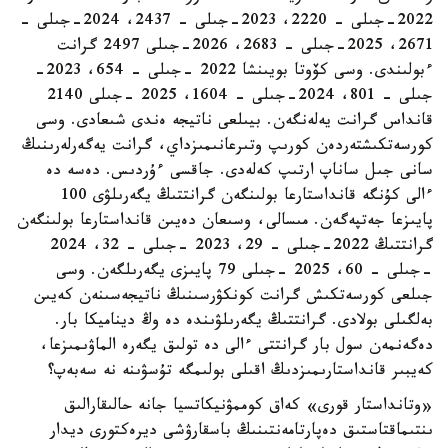
2022-جىلى – 2220، 2023-جىلى – 2437، 2024-جىلى –
2671، 2025-جىلى – 2683، 2026-جىلى 2497 گرانت
ءبولىندى. وسى كۆوتا بويىنشا 2022 -جىلى – 654، 2023-
جىلى – 801، 2024-جىلى – 1604، 2025 -جىلى 2140
قانداس گرانت يەلەنگەن. بيىلعى ناتيجە ەندى شىعادى. وسى
كورسەتكىشتەردەن كورىپ وتىرعانىمىزداي، گرانت يەگەرلەرىنىڭ
سانى جىل ساناپ ارتىپ كەلەدى. جاقسى ءۇردىس. دەسە دە
ءالى كۇنگە قانداستارعا بولىنگەن گرانتتىڭ يگەرىلۋى 100
پايىزعا جەتپەگەن. مىسالى، وسىعان دەيىن قانداستارعا بولىنگەن
گرانتتىڭ 2022-جىلى – 29، 2023 -جىلى – 32، 2024
-جىلى – 60، 2025 -جىلى 79 پايىزى يگەرىلگەن. وسى
جىلعى كورسەتكىش گرانت كونكۋرسىنىڭ ناتيجەسىنەن كەيىن
بەلگىلى بولادى. گرانتتىڭ يگەرىلۋىندە دە وڭ ديناميكا بار.
دەگەنمەن سول بار گرانتتى ءالى دە تولىق يگەرە الماۋىمىزعا،
كەيبىر قانداستارىمىزدىڭ اقىلى بولىمگە تۇسۋىنە نە سەبەپ؟
«وتانداستار قورى» كەاق كوممۋنيكاتسيا جانە حالىقارالىق
ىنتىماقتاستىق دەپارتامەنتىنىڭ باسقارۋشى ديرەكتورى ديدار