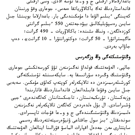
باعدارلامالار ارقىلى ج و و-عا تۇسە الادى. وسى ارقىلى
قانداستاردىڭ تەك باكالاۆرياتقا ەمەس، جوعارى وقۋ ورنىنان
كەيىنگى ءبىلىم الۋعا دا مۇمكىندىگى بار. باعدارلاما بويىنشا جىل
سايىن رەسپۋبليكالىق بيۋدجەتتەن 550 ءبىلىم گرانتى
كوزدەلگەن، ونىڭ ىشىندە: باكالاۆريات - 490 گرانت؛
ماگيستراتۋرا - 50 گرانت؛ دوكتورانتۋرا - 10 گرانت»، دەپ
جاۋاپ بەردى.
وڭتۇستىكتەگى وڭ وزگەرىس
جالپى، الەۋمەتتىك قولداۋ نەگىزىنەن تۋۋ كورسەتكىشى جوعارى
وڭتۇستىك وڭىردە سۇرانىسقا يە. سايكەسىنشە تۇستىكتەگى
كورشىلەرىمىزدەن دە تالاپكەرلەر كوپتەپ كەلۋى مۇمكىن. سەبەبى
جىل سايىن وقۋعا قابىلدانعان قانداستاردىڭ قاتارىندا
وزبەكستان، تۇرىكمەنستان، تاجىكستاننان كەلگەندەرى ءجيى
ۇشىراسادى. ال بۇل ەلدەردەن كەلگەن تالاپكەرلەر نەگىزىنەن
ەلىمىزدىڭ وڭتۇستىگىندەگى ج و و-عا قۇجات تاپسىرادى.
سوندىقتان ءبىز سول جاقتاعى ۋنيۆەرسيتەتتەردىڭ رەسمي
سايتتارى مەن جەدەل اقپارات الماسۋ قۇرالىنا اينالعان الەۋمەتتىك