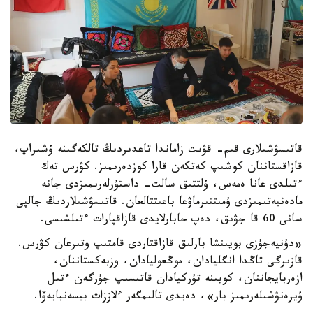
قاتىسۋشىلارى قىم- قۋىت زاماندا تاعدىردىڭ تالكەگىنە ۇشىراپ،
قازاقستاننان كوشىپ كەتكەن قارا كوزدەرىمىز. كۋرس تەك
ءتىلدى عانا ەمەس، ۇلتتىق سالت- داستۇرلەرىمىزدى جانە
مادەنيەتىمىزدى ۇمىتتىرماۋعا باعىتتالعان. قاتىسۋشىلاردىڭ جالپى
سانى 60 قا جۋىق، دەپ حابارلايدى قازاقپارات ءتىلشىسى.
«دۇنيەجۇزى بويىنشا بارلىق قازاقتاردى قامتىپ وتىرعان كۋرس.
قازىرگى تاڭدا انگليادان، موڭعوليادان، وزبەكستاننان،
ازەربايجاننان، كوبىنە تۇركيادان قاتىسىپ جۇرگەن ءتىل
ۇيرەنۋشىلەرىمىز بار»، دەيدى تالىمگەر ءلاززات بيسەنبايەۆا.