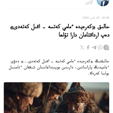
اۆتور
20:08, 03 تامىز 2026
حالىق «كەرەيدە ءمامي كەتسە - اقىل كەتەدى»
دەپ ارداقتاعان دارا تۇلعا
حالىقتىڭ «كەرەيدە ءمامي كەتسە - اقىل كەتەدى...» دەۋى
ءماميدىڭ پاراساتىن، دارىنىن مويىنداعانىنان شىققان ءتامسىل
بولسا كەرەك.