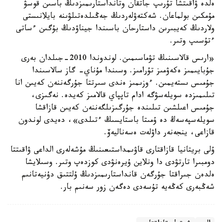
ەلدە ۋاقىتشا تۇرىپ جاتقان وتانداستارىمىزدىڭ باسىن قوسۋ
مۇمكىن بولماعان. شەكتەۋلەردىڭ جەڭىلدەتىلۋىنە بايلانىستى
ولاردىڭ كەيبىرىن داستارحان باسىندا جيناۋدىڭ بۇگىن ءساتى
ءتۇسىپ وتىر.
«ارىس قالاسىنىڭ تۋماسىمىن. لوندوندا 2010-جىلدان بەرى
جۇبايىمىز ەكەۋمىز تۇرامىز. وسىندا مۇناي- گاز سالاسىندا
جۇمىس ىستەيمىن. ءوزىمىز ەندى سىرتتا جۇرگەننەن كەيىن انا
تىلىمىزدە سويلەسۋگە ادام تاپپاي قالامىز كەيدە. نەگىزى،
جۇمىس اعىلشىن تىلىندە جۇرگىزىلگەننەن كەيىن قازاقشا
سويلەسپەسەڭ دە ۇمىتا باستايسىڭ ءتىلدى»، دەيدى لوندون
قازاعى، ينجەنەر داۋلەت ەسەناليەۆ.
ۇلى بريتانيا قازاقتارى قاۋىمداستىعىنىڭ مۇشەلەرى الداعى ۋاقىتتا
دومبىرا تارتۋدى دا ونلاين ۇيرەنۋدى كوزدەپ وتىر. وسىلايشا
ەلدەن جىراقتا جۇرگەن قانداستارىمىزدىڭ ۇلتتىق دۇنيەتانىم
شەڭبەرى كەڭەيە تۇسەدى دەگەن زور سەنىم بار.