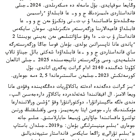
وڭايعا سوقپايدى. بۇل ماسەلە دە ەسكەرىلدى. 2024-جىلى
قانداستاردى ەلىمىزدىڭ ج و و- عا قابىلداۋ ءراسىمىن
جەڭىلدەتۋ ماقساتىندا ۇ ب ت-نى وتكىزۋ مەن ج و و- عا
قابىلداۋ قاعيدالارىنا وزگەرىستەر ەنگىزىلدى. سوعان سايكەس
قانداستار ۇ ب ت- دا وقۋ ساۋاتتىلىعى مەن بەيىنى بويىنشا 2
ءپاندى عانا تاپسىراتىن بولدى. بۇعان قوسا جاڭا وزگەرىستەرگە
ساي قانداستاردى ج و و -عا قابىلداۋدا شەكتى بالل جيناۋ تالاپ
ەتىلمەيدى. وسى وزگەرىستەر ناتيجەسىندە 2025 -جىلى اتالعان
كۆوتا شەگىندە 2140 ادام گرانت يەگەرى اتاندى. بۇل
كورسەتكىش 2023-جىلمەن سالىستىرعاندا 2,5 ەسە جوعارى.
ءبىز گرانت دەگەندە ادەتتە باكالاۆريات دەڭگەيىندە وقۋدى عانا
ويعا الامىز. ال اقيقاتىندا شەتەلدەردە باكالاۆر دارەجەسىن الىپ،
ەندى ەلگە ماگيستراتۋرا، دوكتورانتۋرا وقۋ ءۇشىن ورالاتىندارعا
مۇمكىندىك بار-جوعىن ايتا بەرمەيمىز. وسى ولقىلىقتىڭ ورنىن
تولتىرۋ ماقساتىندا جاۋاپتى ۇيىمعا حابارلاستىق. عىلىم جانە
جوعارى ءبىلىم مينيسترلىگى بۇعان: «2019-جىلدان باستاپ
«ءبىلىم تۋرالى» زاڭعا سايكەس قانداستار ستيپەنديالىق