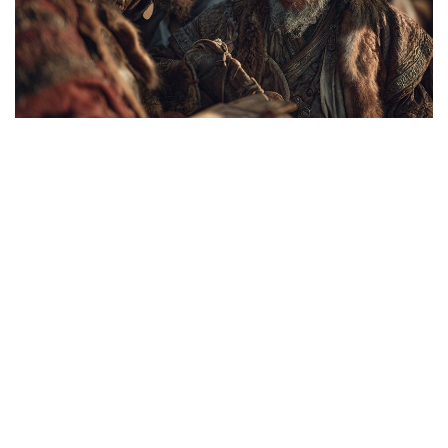
Коллаж: Kazinform/ Canva
قازاقتىڭ ايگىلى اقىن ءارى ءانشىسى اسەت نايمانباي ۇلى ءمامي
بەيسى دۇنيە سالعاندا:
- ۇلتىن اداستىرماي باستايتۇعىن،
الىستان دۇشپان كەلسە ساسپايتۇعىن.
داۋلەت، ءمانساپ، كىسىلىك جەلىگىنە،
قانى قىزىپ، بويى ىسىپ اسپايتۇعىن.
ءبىرى ەدى-اۋ قويعان ءبيدىڭ قۇداي سايلاپ،
جۇرەتىن رازى قىپ جۇرتىن جايلاپ.