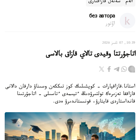
الەم
شەتەل قازاقتارى
без автора
اۆتور
10:39, 07 تامىز 2026
اتاجۇرتتا وقيدى تالاي قازاق بالاسى
استانا.قازاقپارات - كوپشىلىك كوز تىككەن وسىناۋ دارقان دالانى
قازاققا تەزىرەك تولتىرۋدىڭ ءتيىمدى ءتاسىلى - اتاجۇرتىنا
قانداستاردى قايتارۋ، قونىستاندىرۋ ەدى.