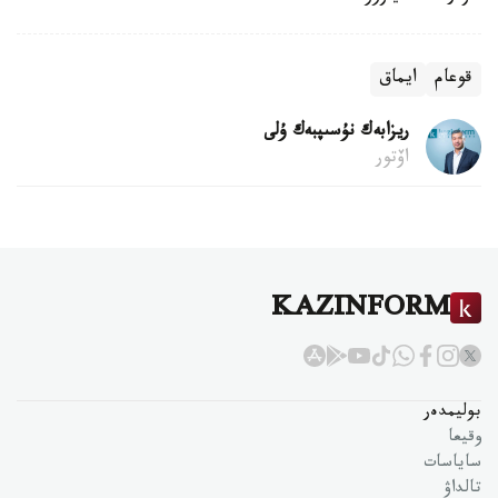
قوعام
ايماق
ريزابەك نۇسىپبەك ۇلى
اۆتور
KAZINFORM
بوليمدەر
وقيعا
ساياسات
تالداۋ