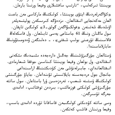
بويىنشا تىركەلىپ، ءتارتىپ ساقشىلارى وقيعا ورنىنا بارعان.
«كۋاگەرلەردىڭ ايتۋى بويىنشا، كولىكتىڭ ماركاسى مەن باعىت
العان مەكەنجايى انىقتالعان. ىزدەۋگە كىرىسكەن پوليتسەيلەر
اۋىلدىڭ شەتىنەن «فولكسۆاگەن گولف-3» كولىگىن تاپقان.
سول ماڭنان ونىڭ 61 جاستاعى يەسى تابىلعان. ول قاسكەلەڭ
قالاسىنىڭ تۇرعىنى بولىپ شىقتى»، - دەلىنگەن ۆەدومستۆونىڭ
حابارلاماسىندا.
ۇستالعان جۇرگىزۋشىنىڭ جەڭىل دارەجەدە ىشىمدىك ىشكەنى
انىقتالدى. ول بولعان وقيعا بويىنشا كىناسىن جوققا شىعارمادى.
انىقتالعانداي، جابىرلەنۋشى مەن كۇدىكتىنىڭ اراسىنداعى
جانجال جول ەرەجەسىنە بايلانىستى تۋىنداعان. جاياۋ جۇرگىنشى
كولىكتىڭ ۇستىنە شىعىپ، تەرەزەسىن ۇرا باستاعان. سول ساتتە
جۇرگىزۋشى كولىكتى قوزعالتىپ، بىردەن توقتاتىپ، ادامدى
جەرگە تۇسىرگەن.
وسى ساتتە كۇدىكتى كولىگىمەن قاساقانا تۇردە ادامدى باسىپ،
وقيعا ورنىنان قاشىپ كەتكەن.