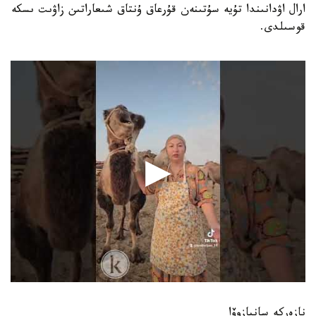
ارال اۋدانىندا تۇيە سۇتىنەن قۇرعاق ۇنتاق شىعاراتىن زاۋىت ىسكە
قوسىلدى.
نازەركە سانيازوۆا