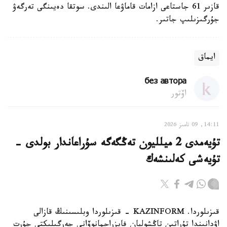
قازىر 61 جاستاعى ازامات قاماۋعا الىندى. سوتقا دەيىنگى تەرگەۋ
جۇرگىزىلىپ جاتىر.
ايماق
без автора
اۆتور
14:11, 09 تامىز 2026
تۇيەمدى 2 ميلليون تەڭگەگە سۇراعاندار بولدى -
تۇيەشى كەلىنشەك
قىزىلوردا. KAZINFORM - قىزىلوردا وبلىسىنىڭ قازالى
اۋدانىندا تۇراتىن تاڭشولپان فايزراحمانوۆانى جەرگىلىكتى جۇرت