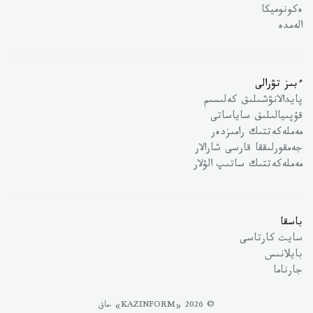
ەكونوميكا
الەمدە
ءبىز تۋرالى
پايدالانۋشىلىق كەلىسىم
قۇپىيالىلىق ساياساتى
مەملەكەتتىك رامىزدەر
جەمقورلىققا قارسى شارالار
مەملەكەتتىك ساتىپ الۋلار
باسقا
سايت كارتاسى
بايلانىس
جارناما
© 2026 «KAZINFORM» حاق