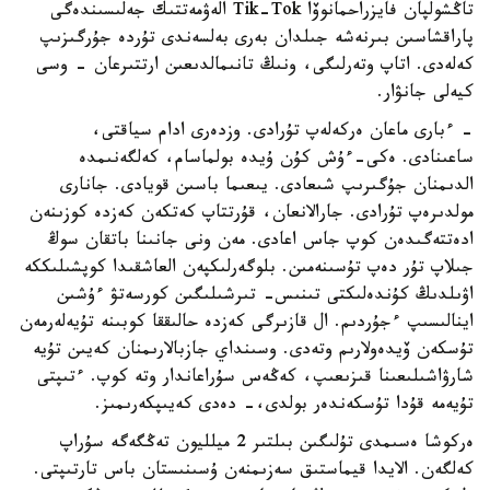
تاڭشولپان فايزراحمانوۆا Tik-Tok الەۋمەتتىك جەلىسىندەگى
پاراقشاسىن بىرنەشە جىلدان بەرى بەلسەندى تۇردە جۇرگىزىپ
كەلەدى. اتاپ وتەرلىگى، ونىڭ تانىمالدىعىن ارتتىرعان - وسى
كيەلى جانۋار.
- ءبارى ماعان ەركەلەپ تۇرادى. وزدەرى ادام سياقتى،
ساعىنادى. ەكى-ءۇش كۇن ۇيدە بولماسام، كەلگەنىمدە
الدىمنان جۇگىرىپ شىعادى. يىعىما باسىن قويادى. جانارى
مولدىرەپ تۇرادى. جارالانعان، قۇرتتاپ كەتكەن كەزدە كوزىنەن
ادەتتەگىدەن كوپ جاس اعادى. مەن ونى جانىنا باتقان سوڭ
جىلاپ تۇر دەپ تۇسىنەمىن. بلوگەرلىكپەن العاشقىدا كوپشىلىككە
اۋىلدىڭ كۇندەلىكتى تىنىس- تىرشىلىگىن كورسەتۋ ءۇشىن
اينالىسىپ ءجۇردىم. ال قازىرگى كەزدە حالىققا كوبىنە تۇيەلەرمەن
تۇسكەن ۆيدەولارىم وتەدى. وسىنداي جازبالارىمنان كەيىن تۇيە
شارۋاشىلىعىنا قىزىعىپ، كەڭەس سۇراعاندار وتە كوپ. ءتىپتى
تۇيەمە قۇدا تۇسكەندەر بولدى،- دەدى كەيىپكەرىمىز.
ەركوشا ەسىمدى تۇلىگىن بىلتىر 2 ميلليون تەڭگەگە سۇراپ
كەلگەن. الايدا قيماستىق سەزىمنەن ۇسىنىستان باس تارتىپتى.