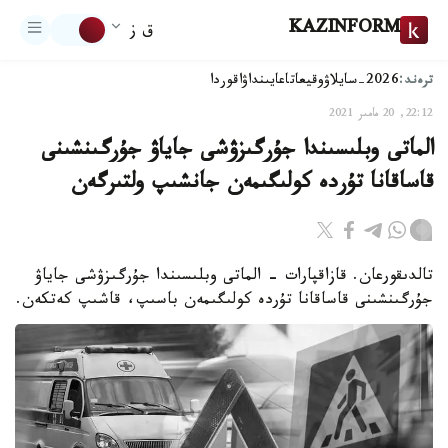
KAZINFORM
ق ز
ترەند:
2026-سايلاۋ
وقيعا
تاعايىنداۋ
اقوردا
22:12, 20 مامىر 2021
الماتى وبلىسىندا جۇرگىزۋشى جاياۋ جۇرگىنشىنى
قاساقانا تۇردە كولىگىمەن جانشىپ ولتىرگەن
تالدىقورعان. قازاقپارات - الماتى وبلىسىندا جۇرگىزۋشى جاياۋ
جۇرگىنشىنى قاساقانا تۇردە كولىگىمەن باسىپ، قاشىپ كەتكەن.