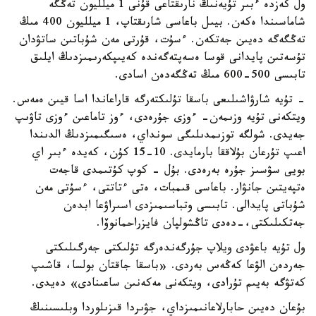
ول كەزدە ءبىر تۇيەنىڭ نارىقتاعى قۇنى 1 ميلليون تەڭگە
شاماسىندا ەكەن. بيىل باعاسى شارىقتاپ، 1 ميلليون 400 مىڭ
تەڭگەگە دەيىن جەتكەن. ءسۇت، قۇرتى مەن شۇباتىن ساتۋدان
تۇسەتىن پايدانى قوسا ەسەپتەگەندە كەيىپكەرىمىزدىڭ ايلىق
تابىسى 500-600 مىڭ تەڭگەدەن اسادى.
- تۇيە شارۋاشىلىعى باسقا تۇلىكتەرگە قاراعاندا اسا قيىن ەمەس.
ويتكەنى تۇيە وزىمەن- ءوزى جۇرەدى، ءوز تاماعىن ءوزى تاۋىپ
جەيدى. شولگە توزىمدىلىگى سونداي، ەسىگىمىزدىڭ الدىندا
اعىپ تۇرعان بۇلاققا بارمايدى. 10-15 كۇن، كەيدە ءبىر اي
بويى سۋسىز جۇرە بەرەدى. بۇل - كوپ كۇتىمدى قاجەت
ەتپەيتىن جانۋار. باعاسى قىمبات، ەتى ءتاتتى، ءسۇتى مەن
شۇباتى پايدالى. تابىسى وتباسىمىزدى اسىراۋعا ابدەن
جەتكىلىكتى،-دەدى تاڭشولپان فايزراحمانوۆا.
ول تۇيە باعۋدى ويلاپ جۇرگەندەرگە تۇلىكتى جەرگىلىكتى
جەردەن الۋعا كەڭەس بەردى. «باسقا جاقتان بولسا، قاشىپ
كەتۋگە بەيىم تۇرادى، ويتكەنى مەكەنىن ساعىنادى» دەيدى.
بۇعان دەيىن حابارلاعانىمىزداي، جۋىردا قىزىلوردا وبلىسىنىڭ