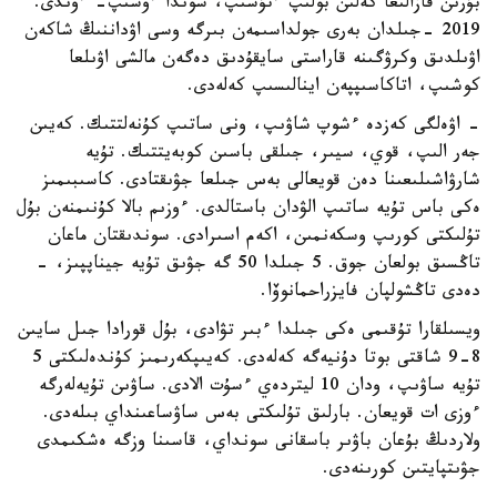
بۇرىن قازالىعا كەلىن بولىپ ءتۇسىپ، سوندا ءوسىپ- ءوندى.
2019 -جىلدان بەرى جولداسىمەن بىرگە وسى اۋداننىڭ شاكەن
اۋىلدىق وكرۋگىنە قاراستى سايقۇدىق دەگەن مالشى اۋىلعا
كوشىپ، اتاكاسىپپەن اينالىسىپ كەلەدى.
- اۋەلگى كەزدە ءشوپ شاۋىپ، ونى ساتىپ كۇنەلتتىك. كەيىن
جەر الىپ، قوي، سيىر، جىلقى باسىن كوبەيتتىك. تۇيە
شارۋاشىلىعىنا دەن قويعالى بەس جىلعا جۋىقتادى. كاسىبىمىز
ەكى باس تۇيە ساتىپ الۋدان باستالدى. ءوزىم بالا كۇنىمنەن بۇل
تۇلىكتى كورىپ وسكەنمىن، اكەم اسىرادى. سوندىقتان ماعان
تاڭسىق بولعان جوق. 5 جىلدا 50 گە جۋىق تۇيە جيناپپىز، -
دەدى تاڭشولپان فايزراحمانوۆا.
ويسىلقارا تۇقىمى ەكى جىلدا ءبىر تۋادى، بۇل قورادا جىل سايىن
8-9 شاقتى بوتا دۇنيەگە كەلەدى. كەيىپكەرىمىز كۇندەلىكتى 5
تۇيە ساۋىپ، ودان 10 ليتردەي ءسۇت الادى. ساۋىن تۇيەلەرگە
ءوزى ات قويعان. بارلىق تۇلىكتى بەس ساۋساعىنداي بىلەدى.
ولاردىڭ بۇعان باۋىر باسقانى سونداي، قاسىنا وزگە ەشكىمدى
جۋىتپايتىن كورىنەدى.