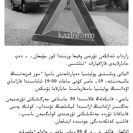
زارداپ شەككەن تۇرعىن وقيعا ورنىندا كوز جۇمعان، - دەپ
حابارلايدى قازاقپارات ءتىلشىسى.
الماتى وبلىستىق پوليتسيا دەپارتامەنتى باسپا ءسوز قىزمەتىنىڭ
مالىمەتىنشە، 19- مامىر كۇنى ساعات 19:00 شاماسىندا قاراساي
اۋدانىنىڭ پوليتسيا باسقارماسىنا حابارلاما تۇسكەن.
ياعني، قاسكەلەڭ قالاسىندا 50 جاستاعى جەرگىلىكتى تۇرعىنمەن
بەلگىسىز ازاماتتىڭ اراسىندا كيكىلجىڭ تۋىنداپ، كولىك يەسى
قاساقانا تۇردە جەتكىلىكتى تۇرعىندى كولىگىمەن باسىپ،
قاشىپ كەتكەندىگى جونىندە ايتىلعان.
اتالعان فاكتى ق ر ق ك 99-بابى ياعني، «ادام ءولتىرۋ»