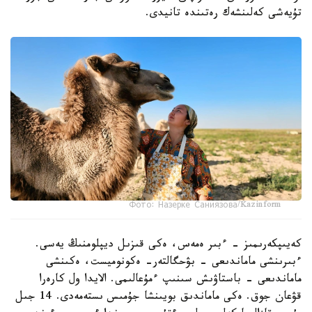
تۇيەشى كەلىنشەك رەتىندە تانيدى.
Фото: Назерке Саниязова/Kazinform
كەيىپكەرىمىز - ءبىر ەمەس، ەكى قىزىل ديپلومنىڭ يەسى.
ءبىرىنشى ماماندىعى - بۋحگالتەر- ەكونوميست، ەكىنشى
ماماندىعى - باستاۋىش سىنىپ ءمۇعالىمى. الايدا ول كارەرا
قۋعان جوق. ەكى ماماندىق بويىنشا جۇمىس ىستەمەدى. 14 جىل