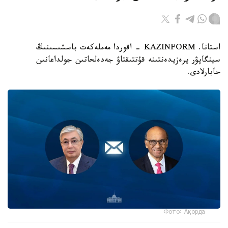
استانا. KAZINFORM - اقوردا مەملەكەت باسشىسىنىڭ
سينگاپۋر پرەزيدەنتىنە قۇتتىقتاۋ جەدەلحاتىن جولداعانىن
حابارلادى.
Фото: Ақорда