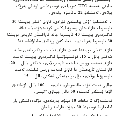
ءوتىنىشتى ۇلتتىق تەستىلەۋ ورتالىعىنىڭ app.testcenter.kz
سايتى نەمەسە UTO ءموبيلدى قوسىمشاسى ارقىلى بەرۋگە
بولادى. تەستىلەۋ 22 -تامىزدا وتەدى.
- تەستىلەۋ ءۇش بولىمنەن تۇرادى: قازاق ءتىلى بويىنشا 30
تاپسىرما، قازاقستان رەسپۋبليكاسى كونستيتۋتسياسىنىڭ
نەگىزدەرى بويىنشا 40 تاپسىرما جانە قازاقستان تاريحى بويىنشا
30 تاپسىرما بەرىلەدى،-دەلىنگەن ورتالىق حابارلاماسىندا.
قازاق ءتىلى بويىنشا تەست قازاق تىلىندە وتكىزىلەدى جانە
شەكتى بالل - 15. كونستيتۋتسيا نەگىزدەرى بويىنشا تەست
قازاق نەمەسە ورىس تىلىندە تاپسىرىلادى، شەكتى بالل - 20.
قازاقستان تاريحىنان دا قازاق نەمەسە ورىس تىلىندە تەست
تاپسىرۋعا بولادى، بۇل بولىمدەگى شەكتى بالل - 15.
جالپى تەستىلەۋدە ەڭ جوعارى ناتيجە - 100 بالل. ازاماتتىق
الۋعا ۇمىتكەر كەمىندە 50 بالل جيناۋى ءتيىس.
تەستىلەۋگە 2 ساعات 10 مينۋت بەرىلەدى. مۇگەدەكتىگى بار
ادامدارعا قوسىمشا 30 مينۋت قاراستىرىلعان.