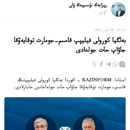
ريزابەك نۇسىپبەك ۇلى
اۆتور
19:14, 08 تامىز 2026
بەلگيا كورولى فيليپپ قاسىم-جومارت توقايەۆقا
جاۋاپ حات جولدادى
استانا. KAZINFORM - اقوردا بەلگيا كورولى فيليپپتىڭ
قاسىم-جومارت توقايەۆقا جاۋاپ حات جولداعانىن حابارلادى.