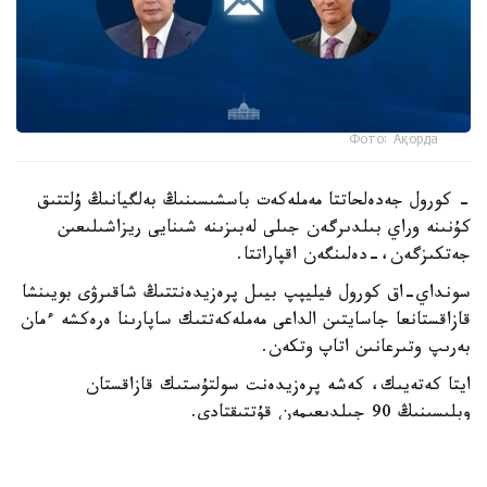
Фото: Ақорда
- كورول جەدەلحاتتا مەملەكەت باسشىسىنىڭ بەلگيانىڭ ۇلتتىق
كۇنىنە وراي بىلدىرگەن جىلى لەبىزىنە شىنايى ريزاشىلىعىن
جەتكىزگەن،-دەلىنگەن اقپاراتتا.
سونداي-اق كورول فيليپپ بيىل پرەزيدەنتتىڭ شاقىرۋى بويىنشا
قازاقستانعا جاسايتىن الداعى مەملەكەتتىك ساپارىنا ەرەكشە ءمان
بەرىپ وتىرعانىن اتاپ وتكەن.
ايتا كەتەيىك، كەشە پرەزيدەنت سولتۇستىك قازاقستان
وبلىسىنىڭ 90 جىلدىعىمەن قۇتتىقتادى.