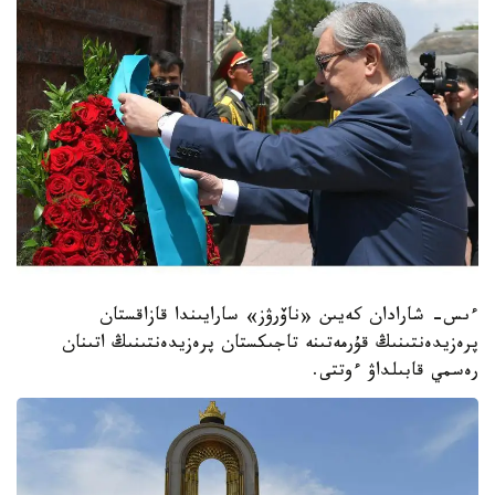
ءىس- شارادان كەيىن «ناۆرۋز» سارايىندا قازاقستان
پرەزيدەنتىنىڭ قۇرمەتىنە تاجىكستان پرەزيدەنتىنىڭ اتىنان
رەسمي قابىلداۋ ءوتتى.