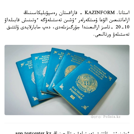
استانا. KAZINFORM - قازاقستان رەسپۋبليكاسىنىڭ
ازاماتتىعىن الۋعا ۇمىتكەرلەر ءۇشىن تەستىلەۋگە ءوتىنىش قابىلداۋ
10-20 -تامىز ارالىعىندا جۇرگىزىلەدى، دەپ حابارلايدى ۇلتتىق
تەستىلەۋ ورتالىعى.
Фото: Polisia.kz