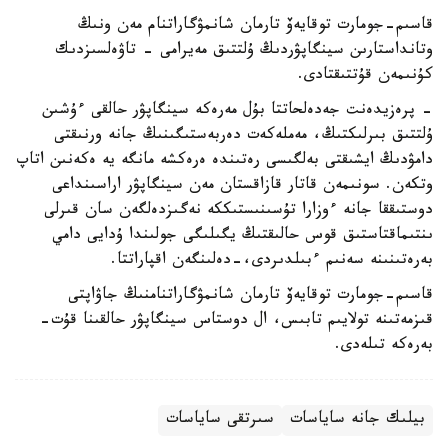
قاسىم-جومارت توقايەۆ تارمان شانمۋگاراتنام مەن ونىڭ
وتانداستارىن سينگاپۋردىڭ ۇلتتىق مەيرامى - تاۋەلسىزدىك
كۇنىمەن قۇتتىقتادى.
- پرەزيدەنت جەدەلحاتتا بۇل مەرەكە سينگاپۋر حالقى ءۇشىن
ۇلتتىق بىرلىكتىڭ، مەملەكەت دەربەستىگىنىڭ جانە ورنىقتى
دامۋدىڭ ايشىقتى بەلگىسى رەتىندە ەرەكشە مانگە يە ەكەنىن اتاپ
وتكەن. سونىمەن قاتار قازاقستان مەن سينگاپۋر اراسىنداعى
دوستىققا جانە ءوزارا تۇسىنىستىككە نەگىزدەلگەن سان قىرلى
ىنتىماقتاستىق قوس حالىقتىڭ يگىلىگى جولىندا ۇدايى دامي
بەرەتىنىنە سەنىم ءبىلدىردى،-دەلىنگەن اقپاراتتا.
قاسىم-جومارت توقايەۆ تارمان شانمۋگاراتنامنىڭ جاۋاپتى
قىزمەتىنە تولايىم تابىس، ال دوستاس سينگاپۋر حالقىنا قۇت-
بەرەكە تىلەدى.
بيلىك جانە ساياسات
سىرتقى ساياسات