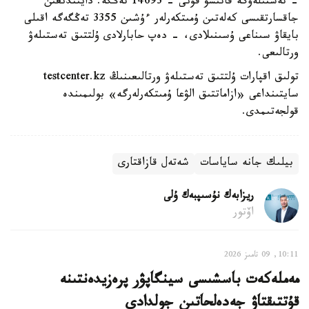
- تەستىلەۋگە قاتىسۋ قۇنى - 14693 تەڭگە. دايىندىعىن
جاقسارتقىسى كەلەتىن ۇمىتكەرلەر ءۇشىن 3355 تەڭگەگە اقىلى
بايقاۋ سىناعى ۇسىنىلادى، - دەپ حابارلادى ۇلتتىق تەستىلەۋ
ورتالىعى.
تولىق اقپارات ۇلتتىق تەستىلەۋ ورتالىعىنىڭ testcenter.kz
سايتىنداعى «ازاماتتىق الۋعا ۇمىتكەرلەرگە» بولىمىندە
قولجەتىمدى.
بيلىك جانە ساياسات
شەتەل قازاقتارى
ريزابەك نۇسىپبەك ۇلى
اۆتور
10:11, 09 تامىز 2026
مەملەكەت باسشىسى سينگاپۋر پرەزيدەنتىنە
قۇتتىقتاۋ جەدەلحاتىن جولدادى