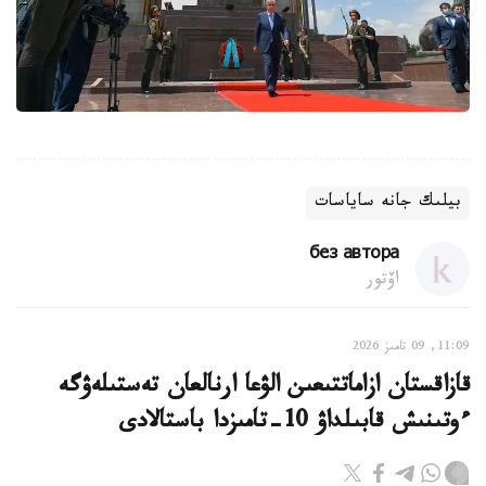
بيلىك جانە ساياسات
без автора
اۆتور
11:09, 09 تامىز 2026
قازاقستان ازاماتتىعىن الۋعا ارنالعان تەستىلەۋگە
ءوتىنىش قابىلداۋ 10-تامىزدا باستالادى