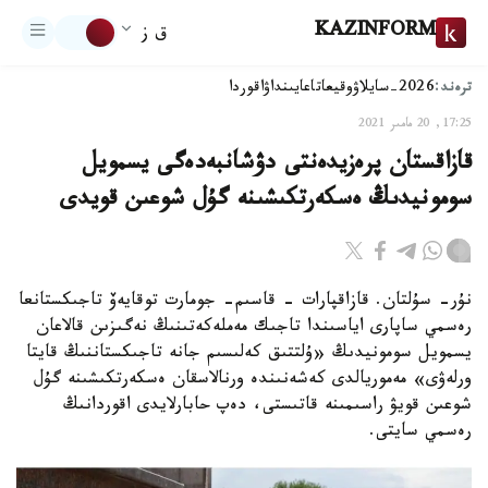
KAZINFORM
ق ز
ترەند:
2026-سايلاۋ
وقيعا
تاعايىنداۋ
اقوردا
17:25, 20 مامىر 2021
قازاقستان پرەزيدەنتى دۋشانبەدەگى يسمويل
سومونيدىڭ ەسكەرتكىشىنە گۇل شوعىن قويدى
نۇر- سۇلتان. قازاقپارات - قاسىم- جومارت توقايەۆ تاجىكستانعا
رەسمي ساپارى اياسىندا تاجىك مەملەكەتىنىڭ نەگىزىن قالاعان
يسمويل سومونيدىڭ «ۇلتتىق كەلىسىم جانە تاجىكستاننىڭ قايتا
ورلەۋى» مەموريالدى كەشەنىندە ورنالاسقان ەسكەرتكىشىنە گۇل
شوعىن قويۋ راسىمىنە قاتىستى، دەپ حابارلايدى اقوردانىڭ
رەسمي سايتى.