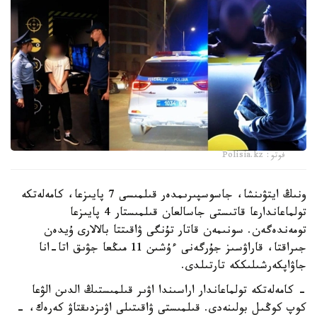
فوتو: Polisia.kz
ونىڭ ايتۋىنشا، جاسوسپىرىمدەر قىلمىسى 7 پايىزعا، كامەلەتكە
تولماعاندارعا قاتىستى جاسالعان قىلمىستار 4 پايىزعا
تومەندەگەن. سونىمەن قاتار تۇنگى ۋاقىتتا بالالارى ۇيدەن
جىراقتا، قاراۋسىز جۇرگەنى ءۇشىن 11 مىڭعا جۋىق اتا-انا
جاۋاپكەرشىلىككە تارتىلدى.
- كامەلەتكە تولماعاندار اراسىندا اۋىر قىلمىستىڭ الدىن الۋعا
كوپ كوڭىل بولىنەدى. قىلمىستى ۋاقىتىلى اۋىزدىقتاۋ كەرەك، -