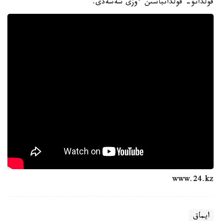
قولدانۋ- قولدانباسىن ءوزى شەشەدى.
www.24.kz
ايماق