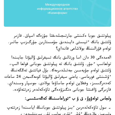
پيلوتتىق جوبا ەكىنشى جارتىجىلدىقتا جۇزەگە اسپاق. قازىر
ۇلتتىق بانك ءتيىستى دايىندىق جۇمىستارىن جۇرگىزىپ جاتىر.
تولەم قۇرالىنىڭ بولاشاعى قانداي؟
الەمدەگى 30 دان اسا ورتالىق بانك تسيفرلىق ۆاليۋتا جايىندا
تولعانىپ ءجۇر. ۇلتتىق بانك تە پيلوتتىق جوبانى قولعا الىپ،
ۇلتتىق تولەم جۇيەسىن جەتىلدىرمەك. بۇل فياتتىق تەڭگەنىڭ
ءۇشىنشى فورماسى. ياعني سيفرلىق ۆاليۋتا كومەگىمەن 24 ساعات
كەدەرگىسىز، وففلاين تولەم جاساۋعا بولادى. جوسپار وسىنداي.
قازىرگى ۋاقىتتا جوبانى ەنگىزۋدەگى تاۋەكەلدەر زەرتتەلۋدە.
ولجاس تولەۋوۆ، ق ۇ ب ءتوراعاسىنىڭ كەڭەسشىسى:
- سول تاۋەكەلدەرىن ءبىز پيلوتتىق جوبانىڭ اياسىندا زەرتتەپ
وتىرمىز. ولاردىڭ ءۇش ءتۇرى بولىپ تۇر. بىرىنشىدەن،