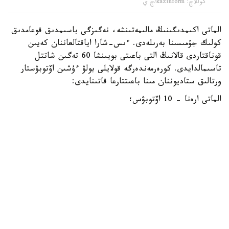
كوللاج: kazinform/ج ي
الماتى اكىمدىگىنىڭ مالىمەتىنشە، نەگىزگى باسىمدىق قوعامدىق
كولىك جۇمىسىنا بەرىلەدى. ءىس-شارا اياقتالعاننان كەيىن
قوناقتاردى قالانىڭ التى باعىتى بويىنشا 60 تەگىن شاتتل
تاسىمالدايدى. كورەرمەندەرگە قولايلى بولۋ ءۇشىن اۆتوبۋستار
ورتالىق ستاديوننان مىنا باعىتتارعا قاتىنايدى:
الماتى ارەنا - 10 اۆتوبۋس؛
رايىمبەك باتىر / «الاتاۋ» مەترو بەكەتى - 10 اۆتوبۋس؛
الماتى-1 تەمىرجول ۆوكزالى - 5 اۆتوبۋس؛
«وربيتا» - 5 اۆتوبۋس؛
«جۇلدىز» شاعىن اۋدانى - 10 اۆتوبۋس؛
الماتى حالىقارالىق اۋەجايى - 10 اۆتوبۋس.
سونىمەن قاتار قوعامدىق كولىك پەن مەتروپوليتەننىڭ جۇمىسى
كۇشەيتىلەدى. «بايقوڭىر» مەترو بەكەتى ساعات 21:00 دە