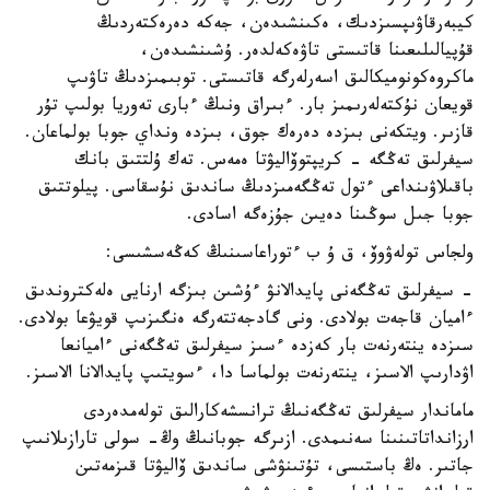
كيبەرقاۋىپسىزدىك، ەكىنشىدەن، جەكە دەرەكتەردىڭ
قۇپيالىلىعىنا قاتىستى تاۋەكەلدەر. ۇشىنشىدەن،
ماكروەكونوميكالىق اسەرلەرگە قاتىستى. توبىمىزدىڭ تاۋىپ
قويعان نۇكتەلەرىمىز بار. ءبىراق ونىڭ ءبارى تەوريا بولىپ تۇر
قازىر. ويتكەنى بىزدە دەرەك جوق، بىزدە ونداي جوبا بولماعان.
سيفرلىق تەڭگە - كريپتوۆاليۋتا ەمەس. تەك ۇلتتىق بانك
باقىلاۋىنداعى ءتول تەڭگەمىزدىڭ ساندىق نۇسقاسى. پيلوتتىق
جوبا جىل سوڭىنا دەيىن جۇزەگە اسادى.
ولجاس تولەۋوۆ، ق ۇ ب ءتوراعاسىنىڭ كەڭەسشىسى:
- سيفرلىق تەڭگەنى پايدالانۋ ءۇشىن بىزگە ارنايى ەلەكتروندىق
ءاميان قاجەت بولادى. ونى گادجەتتەرگە ەنگىزىپ قويۋعا بولادى.
سىزدە ينتەرنەت بار كەزدە ءسىز سيفرلىق تەڭگەنى ءاميانعا
اۋدارىپ الاسىز، ينتەرنەت بولماسا دا، ءسويتىپ پايدالانا الاسىز.
ماماندار سيفرلىق تەڭگەنىڭ ترانسشەكارالىق تولەمدەردى
ارزانداتاتىنىنا سەنىمدى. ازىرگە جوبانىڭ وڭ- سولى تارازىلانىپ
جاتىر. ەڭ باستىسى، تۇتىنۋشى ساندىق ۆاليۋتا قىزمەتىن