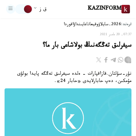
KAZINFORM
ق ز
ترەند:
2026-سايلاۋ
وقيعا
تاعايىنداۋ
اقوردا
07:37, 20 مامىر 2021
سيفرلىق تەڭگەنىڭ بولاشاعى بار ما؟
نۇر-سۇلتان.قازاقپارات - ەلدە سيفرلىق تەڭگە پايدا بولۋى
مۇمكىن، دەپ حابارلايدى «حابار 24».