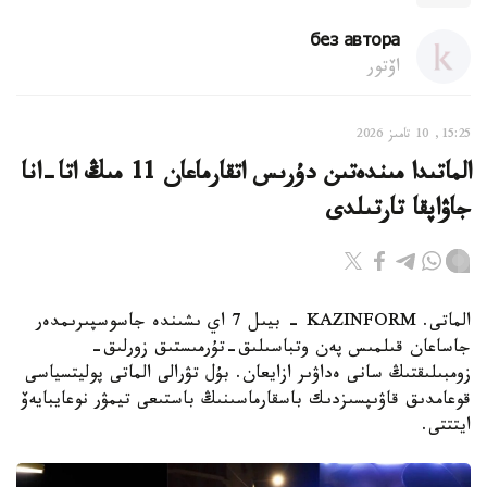
без автора
اۆتور
15:25, 10 تامىز 2026
الماتىدا مىندەتىن دۇرىس اتقارماعان 11 مىڭ اتا-انا
جاۋاپقا تارتىلدى
الماتى. KAZINFORM - بيىل 7 اي ىشىندە جاسوسپىرىمدەر
جاساعان قىلمىس پەن وتباسىلىق-تۇرمىستىق زورلىق-
زومبىلىقتىڭ سانى ەداۋىر ازايعان. بۇل تۋرالى الماتى پوليتسياسى
قوعامدىق قاۋىپسىزدىك باسقارماسىنىڭ باستىعى تيمۋر نوعايبايەۆ
ايتتتى.