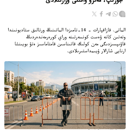
ءجۇرىپ، مەترو ۋاقىتى ۇزارتىلادى
الماتى. قازاقپارات – 14-تامىزدا الماتىنىڭ ورتالىق ستاديونىندا
وتەتىن كانە ۋەست كونسەرتىنە وراي كورەرمەندەردىڭ
قاۋىپسىزدىگى مەن كولىك قاتىناسىن قامتاماسىز ەتۋ بويىنشا
ارنايى شارالار ۇيىمداستىرىلادى.