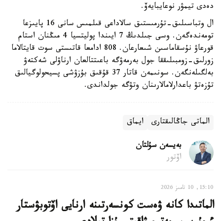
دەدى تيمۋر نوعايبايەۆ.
ال وتباسىلىق-تۇرمىستىق سالاداعى قىلمىس سانى 16 پايىزعا
تومەندەگەن. وسى جىلدىڭ 7 ايىندا پوليتسيا 4 مىڭنان استام
قورعاۋ نۇسقاماسىن شىعارعان. 808 ادامعا قاتىستى سوت قايتالاما
زورلىق-زومبىلىققا جول بەرمەۋگە باعىتتالعان ارناۋلى شەكتەۋ
بەلگىلەنگەن. سونىمەن قاتار 37 قۇقىق بۇزۋشى پسيحولوگيالىق
تۇزەتۋ باعدارلامالارىنان وتۋگە جولداندى.
الماتى جاڭالىقتارى
ايماق
بەيسەن سۇلتان
اۆتور
15:10, 10 تامىز 2026
الماتىدا كانە ۋەست كونسەرتىنە ارنايى اۆتوبۋستار