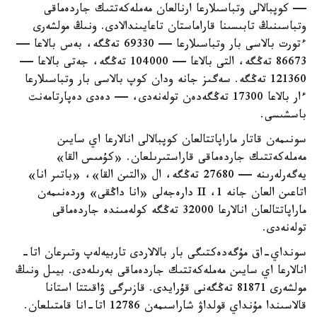
— كوپبالالى وتباسىلارعا ارنالعان مەملەكەتتىك جاردەماقى
وتباسىنىڭ تابىسىنا قاراماستان تاعايىندالادى. ونىڭ مولشەرى
ءتورت بالاسى بار وتباسىلارعا — 69330 تەڭگە، بەس بالاعا —
86673 تەڭگە، التى بالاعا — 104000 تەڭگە، جەتى بالاعا —
121360 تەڭگە. سەگىز جانە ودان كوپ بالاسى بار وتباسىلارعا
ءار بالاعا 17300 تەڭگەدەن تولەنەدى، — دەدى دەپارتامەنت
باسشىسى.
سونىمەن قاتار ماراپاتتالعان كوپبالالى انالارعا اي سايىن
مەملەكەتتىك جاردەماقى قاراستىرىلعان. «كۇمىس القا»
يەگەرلەرىنە — 27680 تەڭگە، ال «التىن القا»، «باتىر انا»
اتاعىن العان جانە 1، II دارەجەلى «انا داڭقى» وردەنىمەن
ماراپاتتالعان انالارعا 32000 تەڭگە كولەمىندە جاردەماقى
تولەنەدى.
سونداي-اق مۇگەدەكتىگى بار بالالاردى تاربيەلەپ وتىرعان اتا-
انالارعا اي سايىن مەملەكەتتىك جاردەماقى بەرىلەدى. بيىل ونىڭ
مولشەرى 81871 تەڭگەنى قۇرايدى. قازىرگى ۋاقىتتا استانا
قالاسىندا مۇنداي قولداۋ شاراسىمەن 12786 اتا-انا قامتىلعان.