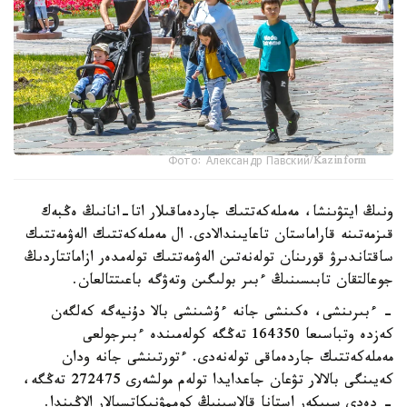
Фото: Александр Павский/Kazinform
ونىڭ ايتۋىنشا، مەملەكەتتىك جاردەماقىلار اتا-انانىڭ ەڭبەك
قىزمەتىنە قاراماستان تاعايىندالادى. ال مەملەكەتتىك الەۋمەتتىك
ساقتاندىرۋ قورىنان تولەنەتىن الەۋمەتتىك تولەمدەر ازاماتتاردىڭ
جوعالتقان تابىسىنىڭ ءبىر بولىگىن وتەۋگە باعىتتالعان.
- ءبىرىنشى، ەكىنشى جانە ءۇشىنشى بالا دۇنيەگە كەلگەن
كەزدە وتباسىعا 164350 تەڭگە كولەمىندە ءبىرجولعى
مەملەكەتتىك جاردەماقى تولەنەدى. ءتورتىنشى جانە ودان
كەيىنگى بالالار تۋعان جاعدايدا تولەم مولشەرى 272475 تەڭگە،
- دەدى سپيكەر استانا قالاسىنىڭ كوممۋنيكاتسيالار الاڭىندا.