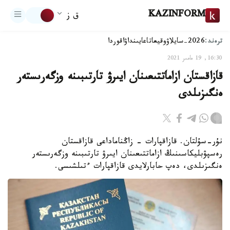
KAZINFORM
ق ز
ترەند:
2026-سايلاۋ
وقيعا
تاعايىنداۋ
اقوردا
16:30, 19 مامىر 2021
قازاقستان ازاماتتىعىنان ايىرۋ تارتىبىنە وزگەرىستەر
ەنگىزىلدى
نۇر-سۇلتان. قازاقپارات - زاڭناماداعى قازاقستان
رەسپۋبليكاسىنىڭ ازاماتتىعىنان ايىرۋ تارتىبىنە وزگەرىستەر
ەنگىزىلدى، دەپ حابارلايدى قازاقپارات ءتىلشىسى.