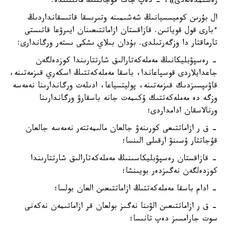
رەسىمدەلەدى»، - دەپ جاڭا قۇجاتتىڭ ماتىنىندە.
ال بۇرىن كوميسسيانىڭ شەشىمىنە وتىرىسقا قاتىسقانداردىڭ
ءبارى قول قوياتىن. قازاقستان ازاماتتىعىنان ايىرۋعا قاتىستى
تارماقتار دا وزگەرتىلدى. بۇدان بىلاي ىشكى ىستەر ورگاندارى:
- رەسپۋبليكانىڭ مەملەكەتارالىق شارتتارىندا كوزدەلگەن
جاعدايلاردى قوسپاعاندا، باسقا مەملەكەتتىڭ اسكەري قىزمەتىنە،
قاۋىپسىزدىك قىزمەتىنە، پوليتسياعا، ادىلەت ورگاندارىنا نەمەسە
وزگە دە مەملەكەتتىك ۇكىمەت جانە باسقارۋ ورگاندارىنا
ورنالاسقان ادامداردى؛
- ق ر ازاماتتىعى كورىنەۋ جالعان مالىمەتتەر نەمەسە جالعان
قۇجاتتار ۇسىنۋ ارقىلى الىنسا؛
- قازاقستان رەسپۋبليكاسىنىڭ مەملەكەتارالىق شارتتارىندا
كوزدەلگەن نەگىزدەر بويىنشا؛
- ادام باسقا مەملەكەتتىڭ ازاماتتىعىن العان بولسا؛
- ق ر ازاماتتىعىن الۋىنا نەگىز بولعان قر ازاماتىمەن نەكەنى
سوت جارامسىز دەپ تانىسا؛