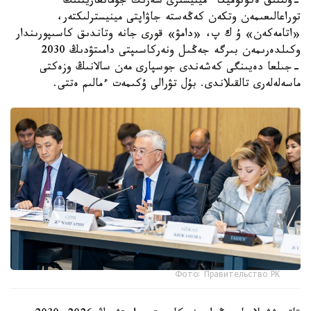
-ۇلتتىق ەكونوميكا ءمينيسترى سەرىك جۇمانعاريننىڭ
توراعالىعىمەن وتكەن كەڭەستە جاۋاپتى مينيسترلىكتەر،
«اتامەكەن» ۇ ك پ، «دامۋ» قورى جانە وتاندىق كاسىپورىندار
وكىلدەرىمەن بىرگە جەڭىل ونەركاسىپتى دامىتۋدىڭ 2030
-جىلعا دەيىنگى كەشەندى جوسپارى مەن سالانىڭ وزەكتى
ماسەلەلەرى تالقىلاندى. بۇل تۋرالى ۇكىمەت ءمالىم ەتتى.
Фото: Правительство РК