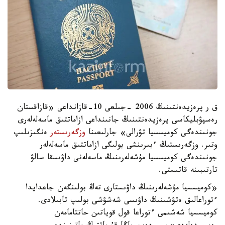
ق ر پرەزيدەنتىنىڭ 2006 -جىلعى 10-قازانداعى «قازاقستان
رەسپۋبليكاسى پرەزيدەنتىنىڭ جانىنداعى ازاماتتىق ماسەلەلەرى
جونىندەگى كوميسسيا تۋرالى» جارلىعىنا
وزگەرىستەر
ەنگىزىلىپ
وتىر. وزگەرىستىڭ ءبىرىنشى بولىگى ازاماتتىق ماسەلەلەر
جونىندەگى كوميسسيا مۇشەلەرىنىڭ ماسەلەنى داۋىسقا سالۋ
تارتىبىنە قاتىستى.
«كوميسسيا مۇشەلەرىنىڭ داۋىستارى تەڭ بولىنگەن جاعدايدا
ءتوراعالىق ەتۋشىنىڭ داۋىسى شەشۋشى بولىپ تابىلادى.
كوميسسيا شەشىمى ءتوراعا قول قوياتىن حاتتامامەن