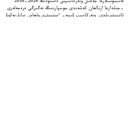
قاتىسۋشىلارعا جەڭىل ونەركاسىپتى دامىتۋدىڭ 2026-2030
-جىلدارعا ارنالعان كەشەندى جوسپارىنىڭ نەگىزگى ەرەجەلەرى
تانىستىرىلدى. ونەركاسىپ ۆيسە- ءمينيسترى ولجاس ساپاربەكوۆ
اتاپ وتكەندەي، قۇجات زاڭناما، ساتىپ الۋ تەتىگىن جەتىلدىرۋ،
«كولەڭكەلى» يمپورتقا قارسى ءىس-قيمىل، ينۆەستيتسيا تارتۋ،
وتاندىق برەندتى دامىتۋ مەن كادر دايارلاۋعا ارنالعان 28 ءىس-
شارانى قامتيدى.
Фото: Үкімет