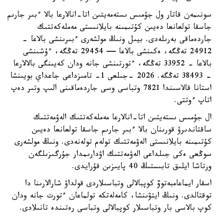
سونىمەن قاتار ول جۇمىس ىستەمەيتىن اتا-انالارعا بالا ءبىر جارىم
جاسقا تولعانعا دەيىن كۇتىمىنە بايلانىستى مەملەكەتتىك
جاردەماقى بەرىلەدى. بيىل ونىڭ مولشەرى ءبىرىنشى بالاعا -
24912 تەڭگە، ەكىنشى بالاعا — 29454 تەڭگە، ءۇشىنشى
بالاعا - 33952 تەڭگە، ءتورتىنشى جانە ودان كەيىنگى بالالارعا
- 38493 تەڭگە. 2026 -جىلعى 1- تامىزداعى جاعداي بويىنشا
استانا قالاسىندا 7821 وتباسى وسى جاردەماقىنى الىپ وتىر دەپ
اتاپ ءوتتى.
ال جۇمىس ىستەيتىن اتا-انالارعا مەملەكەتتىك الەۋمەتتىك
ساقتاندىرۋ قورىنان بالا ءبىر جارىم جاسقا تولعانعا دەيىن
كۇتىمىنە بايلانىستى الەۋمەتتىك تولەم تولەنەدى. ونىڭ مولشەرى
سوڭعى ەكى جىلداعى الەۋمەتتىك اۋدارىمدار جۇرگىزىلگەن
ورتاشا ايلىق تابىستىڭ 40 پايىزىن قۇرايدى.
اسقار ايماعامبەتوۆ كوپبالالى وتباسىلاردى قولداۋ شارالارىنا دا
توقتالدى. ونىڭ ايتۋىنشا، كامەلەتكە تولماعان ءتورت جانە ودان
كوپ بالاسى بار وتباسىلار كوپبالالى وتباسى رەتىندە تانىلادى.