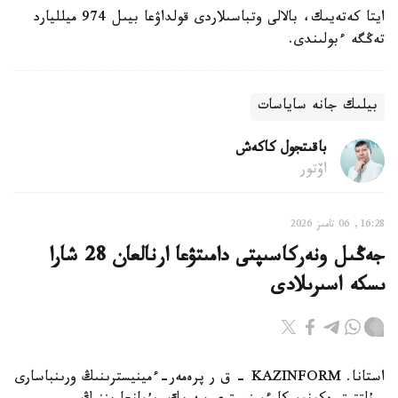
ايتا كەتەيىك، بالالى وتباسىلاردى قولداۋعا بيىل 974 ميلليارد
تەڭگە ءبولىندى.
بيلىك جانە ساياسات
باقىتجول كاكەش
اۆتور
16:28, 06 تامىز 2026
جەڭىل ونەركاسىپتى دامىتۋعا ارنالعان 28 شارا
ىسكە اسىرىلادى
استانا. KAZINFORM - ق ر پرەمەر-ءمينيسترىنىڭ ورىنباسارى