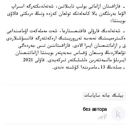
- قازاقستان ازاماتى بولىپ تابىلاتىن، شەتەلدىكتەرگە اسىراپ
الۋعا بەرىلگەن بالا كامەلەتكە تولعان كەزدە ونىڭ ەرىكتى قالاۋى
بويىنشا؛
- شەتەلدىك قارۋلى قاقتىعىستارعا، شەت مەملەكەت اۋماعىنداعى
ەكسترەميستىك نەمەسە تەرروريستىك ارەكەتتەرگە قاتىسۋشىلاردى
ق ر ازاماتتىعىنان ايىرا الادى. قازاقستاننىن تىس جەردەگى
تۇلعالاردىڭ وسىعان ۇقساس سەبەپتەر بويىنشا ازاماتتىعىنان
ايىرىلۋ مالىمەتتەرىن ەلشىلىكتەر تىركەيدى. قاۋلى 2021
-جىلدىڭ 13-مامىرىندا كۇشىنە ەندى.
بيلىك جانە ساياسات
без автора
اۆتور