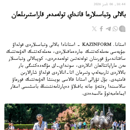
16:44, 06 تامىز 2026
بالالى وتباسىلارعا قانداي تولەمدەر قاراستىرىلعان
استانا. KAZINFORM - استانادا بالالى وتباسىلاردى قولداۋ
جۇيەسى مەملەكەتتىك جاردەماقىلاردى، مەملەكەتتىك الەۋمەتتىك
ساقتاندىرۋ قورىنان تولەنەتىن تولەمدەردى، كوپبالالى وتباسىلار
مەن ماراپاتتالعان انالاردى، سونداي-اق مۇگەدەكتىگى بار
بالالاردى تاربيەلەپ وتىرعان اتا-انالاردى قولداۋ شارالارىن
قامتيدى. بۇل تۋرالى استانا قالاسى بويىنشا الەۋمەتتىك قورعاۋ
سالاسىندا رەتتەۋ جانە باقىلاۋ دەپارتامەنتىنىڭ باسشىسى اسقار
ايماعامبەتوۆ مالىمدەدى.