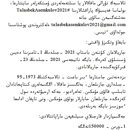
تالاسبەك تۋرالى ماقالالار يا سىلتەمەلەردى ۇمىتكەرلەر سايتتارعا،
بولماسا فەيسبۋك پاراقشالارىنا #TalasbekAsemkulov2021
حەشتەگىمەن سالۋى جانە
talasbekasemkulov2021@gmail.com ەلەكتروندى پوشتاسىنا
جولداۋى ءتيىس.
بايقاۋ وتكىزۋ ۋاقىتى:
جاريالاعان كۇننەن باستاپ 2021 -جىلدىڭ 1-تامىزىنا دەيىن
ۇسىنىلۋى كەرەك. بايگە ناتيجەسى 2021 -جىلدىڭ 23-
قىركۇيەگىندە جاريالانادى.
ىزدەنەتىن جاستارعا ءبىر باعىت - تالاسبەكتىڭ 1973-95
-جىلدارى جازىلعان، بەلگىسىز ماقالا، اڭگىمەلەرى كىتاپحانادان
تابىلىپ قالۋى مۇمكىن. تەلەراديو، جەكە ارحيۆتەردە سول
كەزەڭدە جازىلعان حابارلار بولۋى مۇمكىن. ونى تاپقان ادامعا
ءسوزسىز بايگە بەرىلەدى.
جەڭىمپازدار قارجىلاي سىيلىقپەن ماراپاتتالادى:
1-ورىن - 150000تەڭگە