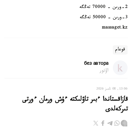
2-ورىن - 70000 تەڭگە
3-ورىن - 50000 تەڭگە
massaget.kz
قوعام
без автора
اۆتور
13:06, 08 تامىز 2026
قازاقستاندا ءبىر تاۋلىكتە ءۇش ورمان ءورتى
تىركەلدى