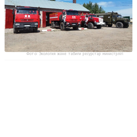
Фото: Экология және табиғи ресурстар министрлігі
جوعارى تەمپەراتۋراعا ءتوزىمدى تەحنيكا قاۋىپتى ايماقتاردا
ءتىلسىز جاۋدى قاشىقتان اۋىزدىقتاۋعا مۇمكىندىك بەرەدى. "بۇل
قۇتقارۋشىلاردىڭ قاۋىپسىزدىگىن ارتتىرىپ، توتەنشە جاعدايلارعا
جەدەل ارەكەت ەتۋگە مۇمكىندىك بەرەدى"، - دەيدى ماماندار.
ديلناز تۇرعازىيەۆا، ءتىلشى:
- ءورت ءسوندىرۋ روبوتى وسى پۋلت ارقىلى قاشىقتان
باسقارىلادى. بۇل - تەحنيكانىڭ باستى ەرەكشەلىگى. سەبەبى
ءورت ءقاۋىپتى ايماقتا بولعان جاعدايدا قۇتقارۋشىلاردىڭ ورنىنا