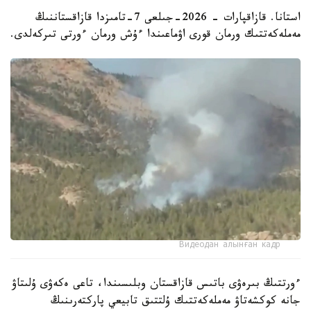
استانا. قازاقپارات - 2026-جىلعى 7-تامىزدا قازاقستاننىڭ
مەملەكەتتىك ورمان قورى اۋماعىندا ءۇش ورمان ءورتى تىركەلدى.
Видеодан алынған кадр
ءورتتىڭ بىرەۋى باتىس قازاقستان وبلىسىندا، تاعى ەكەۋى ۇلىتاۋ
جانە كوكشەتاۋ مەملەكەتتىك ۇلتتىق تابيعي پاركتەرىنىڭ