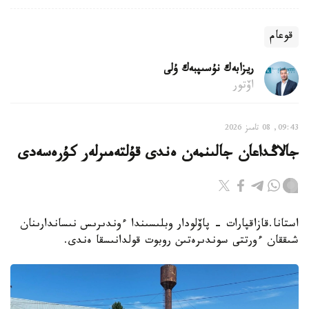
قوعام
ريزابەك نۇسىپبەك ۇلى
اۆتور
09:43, 08 تامىز 2026
جالاڭداعان جالىنمەن ەندى قۇلتەمىرلەر كۇرەسەدى
استانا.قازاقپارات - پاۆلودار وبلىسىندا ءوندىرىس نىساندارىنان
شىققان ءورتتى سوندىرەتىن روبوت قولدانىسقا ەندى.