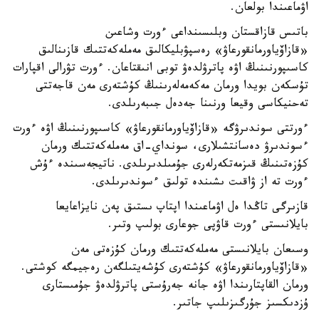
اۋماعىندا بولعان.
باتىس قازاقستان وبلىسىنداعى ءورت وشاعىن
«قازاۆياورمانقورعاۋ» رەسپۋبليكالىق مەملەكەتتىك قازىنالىق
كاسىپورنىنىڭ اۋە پاترۋلدەۋ توبى انىقتاعان. ءورت تۋرالى اقپارات
تۇسكەن بويدا ورمان مەكەمەلەرىنىڭ كۇشتەرى مەن قاجەتتى
تەحنيكاسى وقيعا ورنىنا جەدەل جىبەرىلدى.
ءورتتى سوندىرۋگە «قازاۆياورمانقورعاۋ» كاسىپورنىنىڭ اۋە ءورت
ءسوندىرۋ دەسانتشىلارى، سونداي-اق مەملەكەتتىك ورمان
كۇزەتىنىڭ قىزمەتكەرلەرى جۇمىلدىرىلدى. ناتيجەسىندە ءۇش
ءورت تە از ۋاقىت ىشىندە تولىق ءسوندىرىلدى.
قازىرگى تاڭدا ەل اۋماعىندا اپتاپ ىستىق پەن نايزاعايعا
بايلانىستى ءورت قاۋپى جوعارى بولىپ وتىر.
وسىعان بايلانىستى مەملەكەتتىك ورمان كۇزەتى مەن
«قازاۆياورمانقورعاۋ» كۇشتەرى كۇشەيتىلگەن رەجيمگە كوشتى.
ورمان القاپتارىندا اۋە جانە جەرۇستى پاترۋلدەۋ جۇمىستارى
ۇزدىكسىز جۇرگىزىلىپ جاتىر.