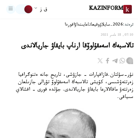
KAZINFORM
ق ز
ترەند:
2026-سايلاۋ
وقيعا
تاعايىنداۋ
اقوردا
07:10, 18 مامىر 2021
تالاسبەك اسەمقۇلوۆقا ارناپ بايقاۋ جاريالاندى
نۇر-سۇلتان.قازاقپارات - جازۋشى، تاريح جانە ەتنوگرافيا
زەرتتەۋشىسى، كۇيشى تالاسبەك اسەمقۇلوۆ تۋرالى جازىلعان
زەرتتەۋ ماقالالارعا بايقاۋ جاريالاندى. جۇلدە قورى - اقشالاي
سىياقى.