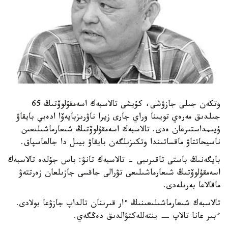
وتكەن جىلى جازۋشى، كۇيشى تالاسبەك اسەمقۇلوۆتىڭ 65
جىلدىق مەرەي تويىنا وراي جارى زيرا ناۋرىزبايەۆا ادەبي بايقاۋ
ۇيىمداستىرعان ەدى. تالاسبەك اسەمقۇلوۆتىڭ شىعارماشىلىعىن
ناسيحاتتاۋ ماقساتىندا وتكىزىلگەن بايقاۋ بيىل دا جالعاسپاق.
بايگەنىڭ باستى تاقىرىبى - تالاسبەك تانۋ: باس جۇلدە تالاسبەك
اسەمقۇلوۆتىڭ شىعارماشىلىعى تۋرالى جاقسى جازىلعان زەرتتەۋ
ماقالاعا بەرىلەدى.
تالاسبەك شىعارماشىلىعىنىڭ ءار قىرىنان تالداپ جازۋعا بولادى.
ءبىر عانا تالاپ − ينتەللەكتۋالدىق دەڭگەي.