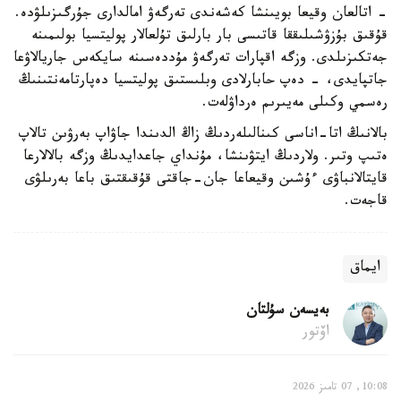
- اتالعان وقيعا بويىنشا كەشەندى تەرگەۋ امالدارى جۇرگىزىلۋدە.
قۇقىق بۇزۋشىلىققا قاتىسى بار بارلىق تۇلعالار پوليتسيا بولىمىنە
جەتكىزىلدى. وزگە اقپارات تەرگەۋ مۇددەسىنە سايكەس جاريالاۋعا
جاتپايدى، - دەپ حابارلادى وبلىستىق پوليتسيا دەپارتامەنتىنىڭ
رەسمي وكىلى مەيىرىم ەرداۋلەت.
بالانىڭ اتا-اناسى كىنالىلەردىڭ زاڭ الدىندا جاۋاپ بەرۋىن تالاپ
ەتىپ وتىر. ولاردىڭ ايتۋىنشا، مۇنداي جاعدايدىڭ وزگە بالالارعا
قايتالانباۋى ءۇشىن وقيعاعا جان-جاقتى قۇقىقتىق باعا بەرىلۋى
قاجەت.
ايماق
بەيسەن سۇلتان
اۆتور
10:08, 07 تامىز 2026