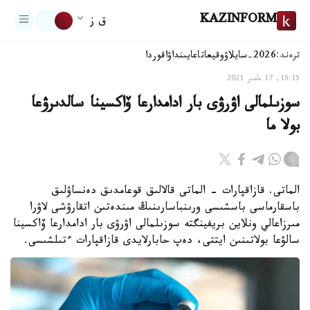
KAZINFORM
ق ز
ترەند:
2026-سايلاۋ
وقيعا
تاعايىنداۋ
اقوردا
15:15, 17 مامىر 2021
سوزىلمالى اۋرۋى بار ادامدارعا ۆاكسينا سالدىرۋعا
بولا ما
الماتى. قازاقپارات - الماتى قالالىق قوعامدىق دەنساۋلىق
باسقارماسى باسشىسى ورىنباسارىنىڭ مىندەتىن اتقارۋشى لاۋرا
مىرزاعالي ونلاين بريفينگتە سوزىلمالى اۋرۋى بار ادامدارعا ۆاكسينا
سالۋعا بولاتىنىن ايتتى، دەپ حابارلايدى قازاقپارات ءتىلشىسى.