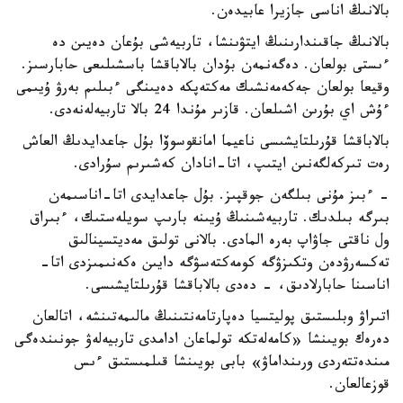
بالانىڭ اناسى جازيرا عابيدەن.
بالانىڭ جاقىندارىنىڭ ايتۋىنشا، تاربيەشى بۇعان دەيىن دە
ءىستى بولعان. دەگەنمەن بۇدان بالاباقشا باسشىلىعى حابارسىز.
وقيعا بولعان جەكەمەنشىك مەكتەپكە دەيىنگى ءبىلىم بەرۋ ۇيىمى
ءۇش اي بۇرىن اشىلعان. قازىر مۇندا 24 بالا تاربيەلەنەدى.
بالاباقشا قۇرىلتايشىسى ناعيما امانقوسوۆا بۇل جاعدايدىڭ العاش
رەت تىركەلگەنىن ايتىپ، اتا-انادان كەشىرىم سۇرادى.
- ءبىز مۇنى بىلگەن جوقپىز. بۇل جاعدايدى اتا-اناسىمەن
بىرگە بىلدىك. تاربيەشىنىڭ ۇيىنە بارىپ سويلەستىك، ءبىراق
ول ناقتى جاۋاپ بەرە المادى. بالانى تولىق مەديتسينالىق
تەكسەرۋدەن وتكىزۋگە كومەكتەسۋگە دايىن ەكەنىمىزدى اتا-
اناسىنا حابارلادىق، - دەدى بالاباقشا قۇرىلتايشىسى.
اتىراۋ وبلىستىق پوليتسيا دەپارتامەنتىنىڭ مالىمەتىنشە، اتالعان
دەرەك بويىنشا «كامەلەتكە تولماعان ادامدى تاربيەلەۋ جونىندەگى
مىندەتتەردى ورىنداماۋ» بابى بويىنشا قىلمىستىق ءىس
قوزعالعان.