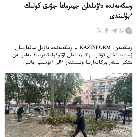
وسكەمەندە داۋىلدان جيىرماعا جۋىق كولىك
ءبۇلىندى
وسكەمەن. KAZINFORM - وسكەمەندە داۋىل سالدارىنان
ۇستىنە اعاش قۇلاپ، زاقىمدانعان اۆتوكولىكتەردىڭ يەلەرىنەن
ىشكى ىستەر ورگاندارىنا وتىنىشتەر ءالى ءتۇسىپ جاتىر.