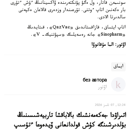
سونىمەن قاتار، ول ەگۋ پۋنكتەرىندە ۆاكسينانىڭ ءۇش ءتۇرى
بار ەكەنىن اتاپ ءوتتى. تۇرعىندار وزدەرى قالاعان ەكپەنى
سالدىرتا الادى.
اتاپ ايتساق، قازاقستاندىق «QazVac»، قىتايدىڭ
«Sinopharm» جانە رەسەيلىك «سپۋتنيك- V».
اۆتور: الما مۇقانوۆا
ايماق
без автора
اۆتور
12:24, 07 تامىز 2026
اتىراۋدا جەكەمەنشىك بالاباقشا تاربيەشىسىنىڭ
بۇلدىرشىنگە كۇش قولدانعانى ۆيدەوعا ءتۇسىپ