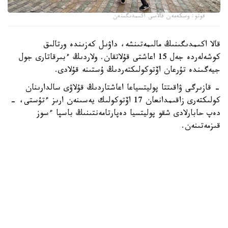
فوتو: وسكەمەن قالاسى اكىمدىگىنەن
قالا اكىمدىگىنىڭ مالىمەتىنشە، داۋىل كەزىندە ورتالىق
كوشەلەردە جەل 15 اعاشتى قۇلاتقان. ولاردىڭ ءبىرقاتارى جول
جيەگىندە تۇرعان اۆتوكولىكتەردىڭ ۇستىنە قۇلادى.
- قازىرگى ۋاقىتتا پوليتسياعا اعاشتاردىڭ قۇلاۋى سالدارىنان
كولىكتەرى زاقىمدانعان 17 اۆتوكولىك يەسىنەن ارىز ءتۇستى، -
دەپ حابارلادى شقو پوليتسيا دەپارتامەنتىنىڭ باسپا ءسوز
قىزمەتىنەن.
پوليتسياعا ءالى بارلىق زارداپ شەككەن كولىك يەلەرى جۇگىنىپ
ۇلگەرمەگەن بولۋى دا مۇمكىن.