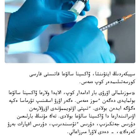
سپيكەردىڭ ايتۋىنشا، ۆاكسينا سالۋعا قاتىستى قارسى
كورسەتىلىمدەر كوپ ەمەس.
«سوزىلمالى اۋرۋى بار ادامدار كوپ، الايدا ولارعا ۆاكسينا سالۋعا
بولمايدى دەگەن ءسوز ەمەس. ەگەر اۋرۋ اسقىنىپ تۇرماسا ەكپە
ەگۋگە ابدەن بولادى. ءتىپتى اۋتويممۋندى اۋرۋلارمەن
اۋىراتىندارعا دا ۆاكسينا سالۋعا بولادى. تەك مۇنىڭ بارلىعىن
دۇرىس جەتكىزىپ، دۇرىس ءتۇسىندىرىپ، دۇرىس اقپارات بەرۋ
كەرەك»، - دەدى لاۋرا مىرزاعالي.