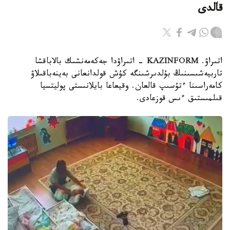
قالدى
اتىراۋ. KAZINFORM - اتىراۋدا جەكەمەنشىك بالاباقشا
تاربيەشىسىنىڭ بۇلدىرشىنگە كۇش قولدانعانى بەينەباقىلاۋ
كامەراسىنا ءتۇسىپ قالعان. وقيعاعا بايلانىستى پوليتسيا
قىلمىستىق ءىس قوزعادى.