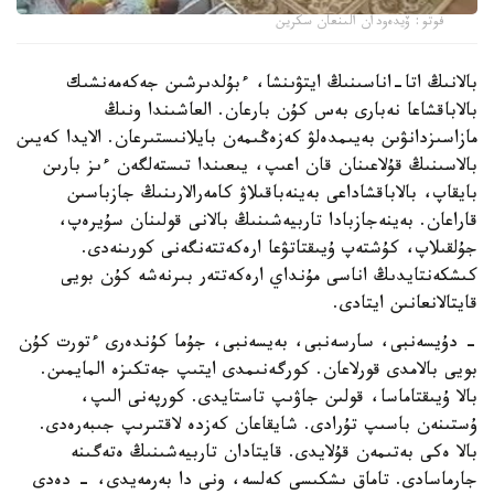
فوتو: ۆيدەودان الىنعان سكرين
بالانىڭ اتا-اناسىنىڭ ايتۋىنشا، ءبۇلدىرشىن جەكەمەنشىك
بالاباقشاعا نەبارى بەس كۇن بارعان. العاشىندا ونىڭ
مازاسىزدانۋىن بەيىمدەلۋ كەزەڭىمەن بايلانىستىرعان. الايدا كەيىن
بالاسىنىڭ قۇلاعىنان قان اعىپ، يىعىندا تىستەلگەن ءىز بارىن
بايقاپ، بالاباقشاداعى بەينەباقىلاۋ كامەرالارىنىڭ جازباسىن
قاراعان. بەينەجازبادا تاربيەشىنىڭ بالانى قولىنان سۇيرەپ،
جۇلقىلاپ، كۇشتەپ ۇيىقتاتۋعا ارەكەتتەنگەنى كورىنەدى.
كىشكەنتايدىڭ اناسى مۇنداي ارەكەتتەر بىرنەشە كۇن بويى
قايتالانعانىن ايتادى.
- دۇيسەنبى، سارسەنبى، بەيسەنبى، جۇما كۇندەرى ءتورت كۇن
بويى بالامدى قورلاعان. كورگەنىمدى ايتىپ جەتكىزە المايمىن.
بالا ۇيىقتاماسا، قولىن جاۋىپ تاستايدى. كورپەنى الىپ،
ۇستىنەن باسىپ تۇرادى. شايقاعان كەزدە لاقتىرىپ جىبەرەدى.
بالا ەكى بەتىمەن قۇلايدى. قايتادان تاربيەشىنىڭ ەتەگىنە
جارماسادى. تاماق ىشكىسى كەلسە، ونى دا بەرمەيدى، - دەدى