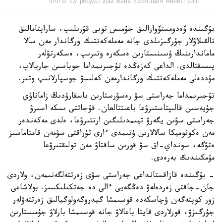
Фото: Су ресурстары және ирригация министрлігі
بۇگىندە ۆەدومستۆوارالىق جۇمىس توبى قۇرىلىپ، ساراپتامالىق
تالقىلاۋلار جۇرگىزىلدى جانە مەملەكەتتىك ورگاندار مەن سالا
ماماندارىنىڭ ۇسىنىستارىن ەسكەرە وتىرىپ، ەسكەرتۋلەر
پىسىقتالدى. الداعى كەزەڭدە تۇجىرىمداما جوباسىن جاريالاپ،
مۇددەلى مەملەكەتتىك ورگاندارمەن كەلىسۋ جوسپارلانىپ وتىر.
تۇجىرىمداما جەراستى سۋ رەسۋرستارىن باسقارۋدىڭ زاماناۋي
جۇيەسىن قالىپتاستىرۋعا باعىتتالعان. قۇجاتتى ىسكە اسىرۋ
جەراستى سۋىن يگەرۋ تيىمدىلىگىن ارتتىرۋعا، ەلدى مەكەندەر
مەن ەكونوميكا سالالارىن ۇتىمدى ءارى تۇراقتى سۋمەن قامتاماسىز
ەتۋگە، سونداي-اق سۋ قورىن ساقتاۋ مەن تولىقتىرۋعا
مۇمكىندىك بەرەدى.
- بۇگىندە قازاقستانداعى جەراستى سۋى زەرتتەلگەنىمەن، ولاردى
جان-جاقتى زەردەلەۋ دەڭگەيى ءالى دە جەتكىلىكسىز. بولاشاعى
زور كوپتەگەن ۋچاسكەدە قوسىمشا گيدروگەولوگيالىق زەرتتەۋلەر
جۇرگىزۋ، قورلاردى قايتا باعالاۋ جانە قوسىمشا بارلاۋ جۇمىستارىن