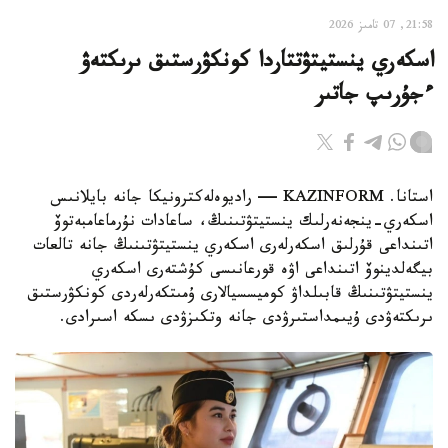
21:58, 07 تامىز 2026
اسكەري ينستيتۋتتاردا كونكۋرستىق ىرىكتەۋ
ءجۇرىپ جاتىر
استانا. KAZINFORM — راديوەلەكترونيكا جانە بايلانىس
اسكەري-ينجەنەرلىك ينستيتۋتىنىڭ، ساعادات نۇرماعامبەتوۆ
اتىنداعى قۇرلىق اسكەرلەرى اسكەري ينستيتۋتىنىڭ جانە تالعات
بيگەلدينوۆ اتىنداعى اۋە قورعانىسى كۇشتەرى اسكەري
ينستيتۋتىنىڭ قابىلداۋ كوميسسيالارى ۇمىتكەرلەردى كونكۋرستىق
ىرىكتەۋدى ۇيىمداستىرۋدى جانە وتكىزۋدى ىسكە اسىرادى.