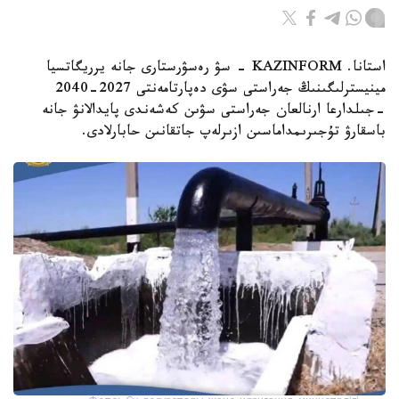
استانا. KAZINFORM - سۋ رەسۋرستارى جانە يرريگاتسيا
مينيسترلىگىنىڭ جەراستى سۋى دەپارتامەنتى 2027-2040
-جىلدارعا ارنالعان جەراستى سۋىن كەشەندى پايدالانۋ جانە
باسقارۋ تۇجىرىمداماسىن ازىرلەپ جاتقانىن حابارلادى.