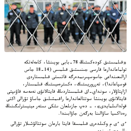
«قىلمىستىق كودەكستىڭ 78-بابى بويىنشا، كامەلەتكە
تولماعاندارعا قارسى جىنىستىق قىلمىس (14-18 جاس
ارالىعىنداعى جاسوسپىرىمدەرگە قاتىستى قىلمىستاردى
قوسپاعاندا)، تەرروريستىك، ەكسترەميستىك قىلمىستار،
ازاپتاۋلار، سونداي-اق قىلمىستاردىڭ قايتالانۋى نەمەسە قاۋىپتى
قايتالانۋى بويىنشا سوتتالعاندارعا راقىمشىلىق جاساۋ تۋرالى اكتى
قولدانىلمايدى»، - دەپ جازىلعان ىشكى ىستەر مينيسترلىگىنىڭ
رەداكسيا ساۋالىنا بەرگەن جاۋابىندا.
ءى ءى م وكىلدەرى قىلمىسقا قايتا بارعان سوتتالۋشىلار تۋرالى