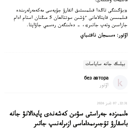
مالىمەت ۇسىندى.
«بۇگىنگى تاڭدا قىلمىستىق اتقارۋ جۇيەسى مەكەمەرلەرىندە
قىلمىسىن قايتالاعانى ءۇشىن سوتتالعان 5 مىڭنان استام ادام
جازاسىن وتەپ جاتىر»، - دەلىنگەن رەسمي جاۋاپتا.
اۆتور: ەسىمجان ناقتىباي
بيلىك جانە ساياسات
без автора
اۆتور
22:31, 07 تامىز 2026
ەلىمىزدە جەراستى سۋىن كەشەندى پايدالانۋ جانە
باسقارۋ تۇجىرىمداماسى ازىرلەنىپ جاتىر