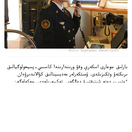
Фото: Қорғаныс министрлігі
بارلىق جوعارى اسكەري وقۋ ورىندارىندا كاسىبي-پسيحولوگيالىق
ىرىكتەۋ وتكىزىلدى. ۇمىتكەرلەر مەديسينالىق كۋالاندىرۋدان
ءوتىپ، دەنە شىنىقتىرۋ دەڭگەيى تەكسەرىلەدى. جەكەلەگەن
ماماندىقتار بويىنشا ۇمىتكەرلەر ءتۇسۋ ەمتيحاندارىن تاپسىرادى.
بۇگىنگى تاڭدا راديوەلەكترونيكا جانە بايلانىس اسكەري-
ينجەنەرلىك ينستيتۋتىنا 400 ۇمىتكەر قۇجات تاپسىردى.
كونكۋرستىق ىرىكتەۋ 6 ماماندىق جانە 12 بىلىكتىلىك بويىنشا
جۇرگىزىلەدى. «اقپاراتتى قورعاۋدى ۇيىمداستىرۋ جانە