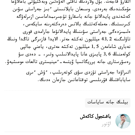
اتقارۋ قاجەت. بۇل ولاردىڭ ناقتى الەۋەتىن وبەكتيۆتى باعالاۋعا
مۇمكىندىك بەرەدى. وسىعان بايلانىستى ءبىز جەراستى سۋىن
كەشەندى پايدالانۋ جانە باسقارۋ تۇجىرىمداماسىن ازىرلەۋگە
كىرىستىك. مەملەكەتتىك بالانس دەرەكتەرىنە سايكەس،
ەلىمىزدەگى جەراستى سۋىنىڭ پايدالانۋعا جارامدى قورى
تاۋلىگىنە 43,2 ميلليون تەكشە مەتر. الايدا قازىرگى تاڭدا ونىڭ
نەبارى شامامەن 1,5 ميلليون تەكشە مەترى، ياعني جالپى
كولەمنىڭ 3,6 پايىزى عانا پايدالانىلىپ وتىر، - دەدى سۋ
رەسۋرستارى جانە يرريگاتسيا ۆيتسە-ءمينيسترى تالعات مومىشيەۆ.
اتىراۋدا جەراستى تۇزدى سۋى كوتەرىلىپ، ءۇش ءىرى
ساياباقتىڭ قۇرىلىسى توقتاعانىن جازعان ەدىك.
بيلىك جانە ساياسات
باقىتجول كاكەش
اۆتور