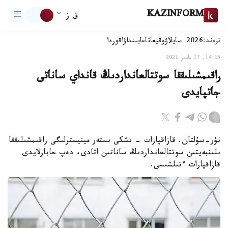
KAZINFORM
ق ز
ترەند:
2026-سايلاۋ
وقيعا
تاعايىنداۋ
اقوردا
14:15, 17 مامىر 2021
راقىمشىلىققا سوتتالعانداردىڭ قانداي ساناتى
جاتپايدى
نۇر-سۇلتان. قازاقپارات - ىشكى ىستەر مينيسترلىگى راقىمشىلىققا
ىلىنبەيتىن سوتتالعانداردىڭ ساناتىن اتادى، دەپ حابارلايدى
قازاقپارات ءتىلشىسى.