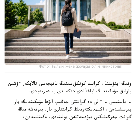
Фото: Ғылым және жоғары білім министрлігі
ونىڭ ايتۋىنشا، گرانت كونكۋرسىنىڭ ناتيجەسى تالاپكەر ءۇشىن
بارلىق مۇمكىندىك اياقتالدى دەگەندى بىلدىرمەيدى.
- باستىسى - ءالى دە گرانتتى جەڭىپ الۋعا مۇمكىندىك بار.
بىرىنشىدەن، اكىمدىكتەردىڭ گرانتتارى بار. بىرنەشە مىڭ
گرانت جەرگىلىكتى بيۋدجەتتەن بولىنەدى. ەكىنشىدەن،
«قازاقستان حالقىنا» قورىنىڭ گرانتتارى تاعى بار، - دەدى
اسحات ايماعامبەتوۆ.