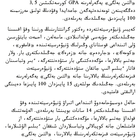
«التىن بەلگى» يەگەرلەرىنە GPA كورسەتكىشىن 3,5
دەڭگەيىنەن تومەندەتپەگەن جاعدايدا وقۋدىڭ تولىق مەرزىمىنە
100 پايىزدىق جەڭىلدىك بەرىلەدى.
كەيبىر ۋنيۆەرسيتەتتەردە رەكتور گرانتتارىنىڭ ورنىنا وقۋ اقىسىنا
جەڭىلدىكتەر جۇيەسى قولدانىلادى. ماسەلەن، احمەت بايتۇرسىن
ۇلى اتىنداعى قوستاناي وڭىرلىك ۋنيۆەرسيتەتىندە «قامقور»،
«كومەك»، «جاردەم» جانە «زەرەك» جەڭىلدىكتەرى بار. ولار
جەتىم بالالارعا، مۇگەدەكتىگى بار ستۋدەنتتەرگە، ءبىر وتباسىنان
قاتار ءبىلىم الىپ جاتقان ستۋدەنتتەرگە، ۋنيۆەرسيتەت
قىزمەتكەرلەرىنىڭ بالالارىنا جانە «التىن بەلگى» يەگەرلەرىنە
بەرىلەدى. جەڭىلدىك مولشەرى 15 پايىزدان 100 پايىزعا دەيىنگى
ارالىقتى قامتيدى.
حالەل دوسمۇحامەدوۆ اتىنداعى اتىراۋ ۋنيۆەرسيتەتىندە وقۋ
اقىسىنا جەڭىلدىكتەر 14 سانات بويىنشا بەرىلەدى. الەۋمەتتىك
قولداۋ جەتىم بالالارعا، مۇگەدەكتىگى بار ستۋدەنتتەرگە، از
قامتىلعان جانە كوپبالالى وتباسىلاردان شىققان ءبىلىم الۋشىلارعا،
ۋنيۆەرسيتەت قىزمەتكەرلەرىنىڭ بالالارىنا، «التىن بەلگى»