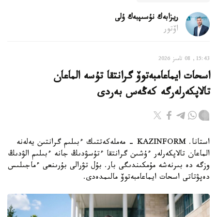
ريزابەك نۇسىپبەك ۇلى
اۆتور
15:43, 08 تامىز 2026
اسحات ايماعامبەتوۆ گرانتقا تۇسە الماعان
تالاپكەرلەرگە كەڭەس بەردى
استانا. KAZINFORM - مەملەكەتتىك ءبىلىم گرانتىن يەلەنە
الماعان تالاپكەرلەر ءۇشىن گرانتقا ءتۇسۋدىڭ جانە ءبىلىم الۋدىڭ
وزگە دە بىرنەشە مۇمكىندىگى بار. بۇل تۋرالى بۇرىنعى ءماجىلىس
دەپۋتاتى اسحات ايماعامبەتوۆ مالىمدەدى.