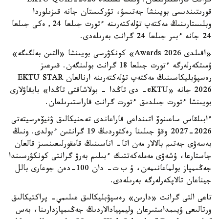
گرانت قاراستىرىلعان. ونىڭ ىشىندە EKTU QUIZ-2026
قورىتىندىسى بويىنشا جەتىسۋ، تۇركىستان جانە قىزىلوردا
وبلىستارىنىڭ مەكتەپ تۇلەكتەرىنە ءتورت جىلعا 24, ەكى جىلعا
24 جانە ءبىر جىلعا 24 گرانت بەرىلەدى.
«اقىلدى Awards 2026» كونكۋرسى بويىنشا «التىن بەلگىگە»
ۇمىتكەرلەرگە ءتورت جىلعا 18 گرانت بولىنگەن. قىرعىز
رەسپۋبليكاسىنىڭ مەكتەپ تۇلەكتەرىنە ارنالعان EKTU STAR
2026 جانە «eKTU- دى تاڭدا - بولاشاقتى تاڭدا» بايقاۋلارى
بويىنشا ءتورت جىلدىق ءتورت گرانت قاراستىرىلعان.
ءابىلقاس ساعىنوۆ اتىنداعى قاراعاندى تەحنيكالىق ۋنيۆەرسيتەتى
2026-2027 وقۋ جىلىنا رەكتوردىڭ 19 گرانتىن ءبولدى. ونىڭ
بەسەۋى جەتىم بالالار مەن اتا- اناسىنىڭ قامقورلىعىنسىز قالعان
جاستارعا، ۇشەۋى مەملەكەتتىك ءبىلىم بەرۋ گرانتى كونكۋرسىندا
جەڭىمپاز بولماعانىمەن، ۇ ب ت- دان 100-دەن جوعارى بالل
جيناعان تالاپكەرلەرگە بەرىلەدى.
تاعى التى گرانت «دارىن» رەسپۋبليكالىق عىلىمي- پراكتيكالىق
ورتالىعى ۇيىمداستىرعان وليمپيادالاردىڭ جەڭىمپازدارىنا، بەس