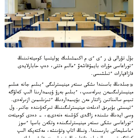
بۇل تۋرالى ق ر ءى ءى م اكىمشىلىك پوليتسيا كوميتەتىنىڭ
ءتوراعاسى مۇرات بايمۇقاشەۆ ءمالىم ەتتى، دەپ حابارلايدى
قازاقپارات ءتىلشىسى.
«جىلدىڭ باسىندا ىشكى ىستەر مينيسترلىگى ءبىلىم جانە عىلىم
مينيسترلىگىمەن بىرلەسىپ، ءبىلىم بەرۋ ۇيىمدارىنا الىپ كەلۋگە
تىيىم سالىناتىن زاتتار مەن بۇيىمداردىڭ ءتىزىلىمىن ازىرلەدى.
ءتيىستى بۇيرىق ادىلەت مينيسترلىگىنىڭ تىركەۋىندە جاتىر. ول
وسى ايدىڭ ىشىندە زاڭدى كۇشىنە ەنەدى»، - دەدى كوميتەت
ءتوراعاسى ىشكى ىستەر مينيسترلىگىندە وتكەن باسپا ءسوز
ءماسليحاتى بارىسىندا. ونىڭ اتاپ وتۋىنشە، مەكتەپكە الىپ