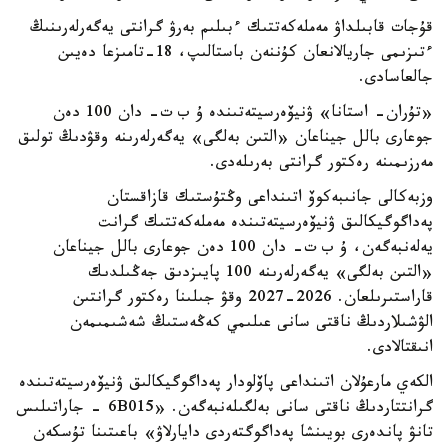
قۇجات قابىلداۋ مەملەكەتتىك ءبىلىم بەرۋ گرانتى يەگەرلەرىنىڭ
ءتىزىمى جاريالانعان كۇننەن باستالىپ، 18-تامىزعا دەيىن
جالعاسادى.
«تۇران- استانا» ۋنيۆەرسيتەتىندە ۇ ب ت- دان 100 دەن
جوعارى بالل جيناعان «التىن بەلگى» يەگەرلەرىنە وقۋدىڭ تولىق
مەرزىمىنە رەكتور گرانتى بەرىلەدى.
وزبەكالى جانىبەكوۆ اتىنداعى وڭتۇستىك قازاقستان
پەداگوگيكالىق ۋنيۆەرسيتەتىندە مەملەكەتتىك گرانت
يەلەنبەگەن، ۇ ب ت- دان 100 دەن جوعارى بالل جيناعان
«التىن بەلگى» يەگەرلەرىنە 100 پايىزدىق جەڭىلدىك
قاراستىرىلعان. 2026-2027 وقۋ جىلىنا رەكتور گرانتىن
الۋشىلاردىڭ ناقتى سانى عىلىمي كەڭەستىڭ شەشىمىمەن
انىقتالادى.
الكەي مارعۇلان اتىنداعى پاۆلودار پەداگوگيكالىق ۋنيۆەرسيتەتىندە
گرانتتاردىڭ ناقتى سانى بەلگىلەنبەگەن. «6B015 - جاراتىلىس
تانۋ پاندەرى بويىنشا پەداگوگتەردى دايارلاۋ» باعىتىنا تۇسكەن