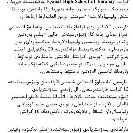
گرانت IQanat High School of Burabay مەكتەبىنىڭ فيزيكا،
ماتەماتيكا، بيولوگيا، حيميا جانە ينفورماتيكا پاندەرى بويىنشا
ىشكى وليمپيادالارىندا ءبىرىنشى ورىن العاندارعا ارنالعان.
دارىندى تالاپكەرلەردى قولداۋ ماقساتىندا س. وتەبايەۆ اتىنداعى
اتىراۋ مۇناي جانە گاز ۋنيۆەرسيتەتى جالپى ءبىلىم بەرەتىن
پاندەر بويىنشا وبلىستىق وليمپيادالاردىڭ جەڭىمپازدارى مەن
«زەردەلى» مەكتەپتەرىنىڭ تۇلەكتەرىنە 20 رەكتورلىق ءبىلىم
بەرۋ گرانتىن ءبولدى. گرانتتار تالانتتى جاستاردى قولداۋعا،
ساپالى جوعارى بىلىمگە قولجەتىمدىلىكتى كەڭەيتۋگە جانە
ولاردىڭ كاسىبي الەۋەتىن دامىتۋعا باعىتتالعان.
سارسەن امانجولوۆ اتىنداعى شىعىس قازاقستان ۋنيۆەرسيتەتىندە
12 گرانت قاراستىرىلعان. ال رۋدنىي يندۋستريالىق
ۋنيۆەرسيتەتىندە جەتىم بالالارعا، اتا-اناسىنىڭ قامقورلىعىنسىز
قالعان بالالارعا، از قامتىلعان، تولىق ەمەس جانە كوپبالالى
وتباسىلاردان شىققان تالاپكەرلەرگە رەكتوردىڭ 10 گرانتى
بەرىلەدى.
قاراعاندى يندۋستريالىق ۋنيۆەرسيتەتىندە اقىلى نەگىزدە وقيتىن