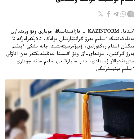
استام قوسىمشا گرانت ۇسىنادى
استانا. KAZINFORM - قازاقستاننىڭ جوعارى وقۋ ورىندارى
مەملەكەتتىك ءبىلىم بەرۋ گرانتتارىنان بولەك، تالاپكەرلەرگە 2
مىڭنان استام رەكتورلىق، ۋنيۆەرسيتەتتىك جانە ىشكى ءبىلىم
بەرۋ گرانتىن، سونداي-اق وقۋ اقىسىنا جەڭىلدىكتەر مەن اتاۋلى
ستيپەنديالار ۇسىنادى، دەپ حابارلايدى عىلىم جانە جوعارى
ءبىلىم مينيسترلىگى.