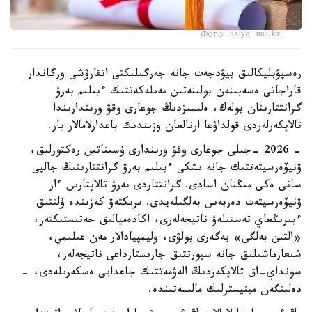
Фото: halyq-uni.kz
رەسپۋبليكالىق بيۋدجەت جانە جەرگىلىكتى اتقارۋشى ورگاندار
قاراجاتى ەسەبىنەن بولىنەتىن مەملەكەتتىك ءبىلىم بەرۋ
گرانتتارىنان بولەك، ەلىمىزدىڭ جوعارى وقۋ ورىندارىندا
تالاپكەرلەردى قولداۋعا ارنالعان وزىندىك باعدارلامالار بار.
- 2026 -جىلى جوعارى وقۋ ورىندارى ۇسىناتىن رەكتورلىق،
ۋنيۆەرسيتەتتىك جانە ىشكى ءبىلىم بەرۋ گرانتتارىنىڭ جالپى
سانى ەكى مىڭنان اسادى. گرانتتاردى بەرۋ تالاپتارىن ءار
ۋنيۆەرسيتەت دەربەس بەلگىلەيدى. ىرىكتەۋ كەزىندە ۇلتتىق
ءبىرىڭعاي تەستىلەۋ ناتيجەلەرى، اكادەميالىق جەتىستىكتەر،
«التىن بەلگى» يەگەرى بولۋى، وليمپيادالار مەن عىلىمي،
شىعارماشىلىق جانە سپورتتىق جارىستارداعى ناتيجەلەر،
سونداي-اق تالاپكەردىڭ الەۋمەتتىك جاعدايى ەسكەرىلەدى، -
دەلىنگەن مينيسترلىك مالىمەتىندە.