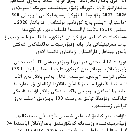
ەڭ ءىرى باعدارلامالاردىڭ ءبىرى قوجا احمەت ياساۋي اتىنداعى
حالىقارالىق قازاق-تۇرىك ۋنيۆەرسيتەتىندە جۇزەگە اسىرىلادى.
2026-2027 وقۋ جىلىنا تۇركيا رەسپۋبليكاسى تاراپىنان 500
ءداستۇرلى ءبىلىم بەرۋ كۆوتاسى بولىنگەن. قۇجاتتار 2026-
جىلعى 10-15-تامىز ارالىعىندا قابىلدانادى. كونكۋرسقا
مەملەكەتتىك ءبىلىم بەرۋ گرانتى كونكۋرسىنا قاتىسۋعا جارامدى ۇ
ب ت سەرتيفيكاتى بار جانە ۋنيۆەرسيتەت بەلگىلەگەن شەكتى
بالدى جيناعان قازاقستان ازاماتتارى قاتىسا الادى.
قورقىت اتا اتىنداعى قىزىلوردا ۋنيۆەرسيتەتى IT باعىتىنداعى
وليمپيادالار، جوبالار مەن كونكۋرستاردىڭ جەڭىمپازدارىنا 125
ىشكى گرانت ءبولدى. سونىمەن قاتار جەتىم بالالار مەن اتا-
اناسىنىڭ قامقورلىعىنسىز قالعان بالالارعا ارنالعان ۇيىمداردىڭ
جانە «اتامەكەن» وتباسى ۇلگىسىندەگى بالالار اۋىلىنىڭ ەكى
تۇلەگىنە وقۋدىڭ تولىق مەرزىمىنە 100 پايىزدىق ءبىلىم بەرۋ
گرانتى ۇسىنىلدى.
داۋلەت سەرىكبايەۆ اتىنداعى شىعىس قازاقستان تەحنيكالىق
ۋنيۆەرسيتەتىندە وزىندىك كونكۋرستىق باعدارلامالار اياسىندا 94