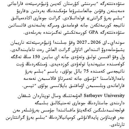
ستۋدەنتتەرگە ءبىرىنشى كۋرستان كەيىن ۋنيۆەرسيتەت قاراجاتى
ەسەبىنەن وقۋىن جالعاستىرۋعا مۇمكىندىك بەرەتىن «قاريۋ
ءبىلىم بەرۋ گرانتى» قولدانىلادى. گرانت جوعارى اكادەميالىق
ناتيجە كورسەتكەن جانە قوعامدىق ومىرگە بەلسەندى قاتىساتىن
ستۋدەنتتەرگە GPA كورسەتكىشى نەگىزىندە بەرىلەدى.
سونداي-اق 2026-2027 وقۋ جىلىندا ۋنيۆەرسيتەتتە ناريمان
يشمۇحامەدوۆ اتىنداعى اتاۋلى گرانت العاش رەت تاعايىندالدى.
ول وقۋ اقىسىن تولىق وتەۋدى جانە اي سايىن 150 مىڭ تەڭگە
كولەمىندە ستيپەنديا تولەۋدى كوزدەيدى. ۇمىتكەردىڭ ۇبت
ناتيجەسى كەمىندە 75 بالل بولۋى، باسىم ءبىلىم بەرۋ
باعدارلاماسىنا ءتۇسۋى جانە تەمىرتاۋ قالاسىمەن نەمەسە
قاراعاندى وبلىسىمەن اۋماقتىق بايلانىسى بولۋى ءتيىس.
Satbayev University الەۋمەتتىك وسال توپتاردان شىققان
دارىندى جاستاردىڭ جوعارى تەحنيكالىق بىلىمگە
قولجەتىمدىلىگىن كەڭەيتۋ ماقساتىندا جۇمىس بەرۋشىلەر مەن
جەر قويناۋىن پايدالانۋشى كومپانيالاردىڭ ءبىلىم بەرۋ گرانتتارىن
تارتادى.