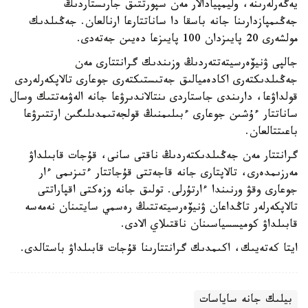
يەگەرلەرىنە، وليمپيادالار مەن سپورتتىق جارىستاردىڭ
جەڭىمپازدارىنا جانە باسقا دا ساناتتارعا ارنالعان. جەڭىلدىك
مولشەرى 20 پايىزدان 100 پايىزعا دەيىن جەتەدى.
جالپى ۋنيۆەرسيتەتتەردىڭ وزىندىك گرانتتارى مەن
جەڭىلدىكتەرى اكادەميالىق جەتىستىكتەرى جوعارى تالاپكەرلەردى
قولداۋعا، دارىندى جاستاردى ىنتالاندىرۋعا جانە الەۋمەتتىك وسال
ساناتتار ءۇشىن جوعارى ءبىلىمنىڭ قولجەتىمدىلىگىن ارتتىرۋعا
باعىتتالعان.
گرانتتار مەن جەڭىلدىكتەردىڭ ناقتى سانى، قۇجات قابىلداۋ
مەرزىمدەرى، تالاپتارى جانە قاجەتتى قۇجاتتار ءتىزىمى ءار
جوعارى وقۋ ورنىندا ءارتۇرلى. تولىق جانە وزەكتى اقپاراتتى
تالاپكەرلەر تاڭداعان ۋنيۆەرسيتەتتىڭ رەسمي سايتىنان نەمەسە
قابىلداۋ كوميسسياسىنان ناقتىلاي الادى.
ايتا كەتەيىك، اكىمدىك گرانتتارىنا قۇجات قابىلداۋ باستالدى.
بيلىك جانە ساياسات