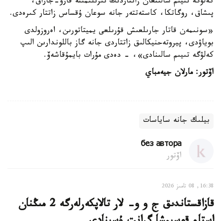
كەلۋگە تىيىم سالىنعان زاتتاردىڭ تىزىلىمىنە قارۋ-جاراق،
پىشاق، روگاتكا، كاستەتتەر جانە سوعان ۇقساس زاتتار كىرەدى.
«سونىمەن قاتار جارىلعىش قۇرىلعى يميتاتورىن، اەروزولدى
بوياۋدى، پيروتەحنيكالىق زاتتاردى جانە گاز باللوندارىن الىپ
كەلۋگە تىيىم سالىنادى»، - دەدى مۇرات بايمۇقاشەۆ.
اۆتور: مارلان جيەمباي
بيلىك جانە ساياسات
без автора
اۆتور
16:38, 08 تامىز 2026
قازاقستاندىق ج و و- لار تالاپكەرلەرگە 2 مىڭنان