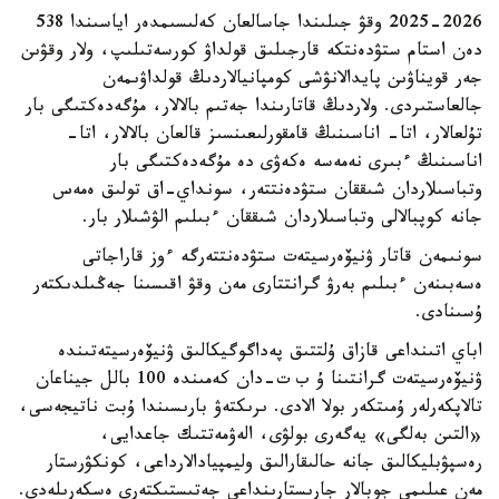
2025-2026 وقۋ جىلىندا جاسالعان كەلىسىمدەر اياسىندا 538
دەن استام ستۋدەنتكە قارجىلىق قولداۋ كورسەتىلىپ، ولار وقۋىن
جەر قويناۋىن پايدالانۋشى كومپانيالاردىڭ قولداۋىمەن
جالعاستىردى. ولاردىڭ قاتارىندا جەتىم بالالار، مۇگەدەكتىگى بار
تۇلعالار، اتا- اناسىنىڭ قامقورلىعىنسىز قالعان بالالار، اتا-
اناسىنىڭ ءبىرى نەمەسە ەكەۋى دە مۇگەدەكتىگى بار
وتباسىلاردان شىققان ستۋدەنتتەر، سونداي-اق تولىق ەمەس
جانە كوپبالالى وتباسىلاردان شىققان ءبىلىم الۋشىلار بار.
سونىمەن قاتار ۋنيۆەرسيتەت ستۋدەنتتەرگە ءوز قاراجاتى
ەسەبىنەن ءبىلىم بەرۋ گرانتتارى مەن وقۋ اقىسىنا جەڭىلدىكتەر
ۇسىنادى.
اباي اتىنداعى قازاق ۇلتتىق پەداگوگيكالىق ۋنيۆەرسيتەتىندە
ۋنيۆەرسيتەت گرانتىنا ۇ ب ت-دان كەمىندە 100 بالل جيناعان
تالاپكەرلەر ۇمىتكەر بولا الادى. ىرىكتەۋ بارىسىندا ۇبت ناتيجەسى،
«التىن بەلگى» يەگەرى بولۋى، الەۋمەتتىك جاعدايى،
رەسپۋبليكالىق جانە حالىقارالىق وليمپيادالارداعى، كونكۋرستار
مەن عىلىمي جوبالار جارىستارىنداعى جەتىستىكتەرى ەسكەرىلەدى.