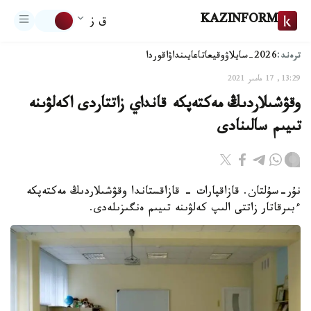
KAZINFORM
ق ز
ترەند:
2026-سايلاۋ
وقيعا
تاعايىنداۋ
اقوردا
13:29, 17 مامىر 2021
وقۋشىلاردىڭ مەكتەپكە قانداي زاتتاردى اكەلۋىنە
تىيىم سالىنادى
نۇر-سۇلتان. قازاقپارات - قازاقستاندا وقۋشىلاردىڭ مەكتەپكە
ءبىرقاتار زاتتى الىپ كەلۋىنە تىيىم ەنگىزىلەدى.