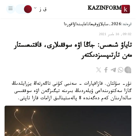
KAZINFORM
ق ز
ترەند:
2026-سايلاۋ
وقيعا
تاعايىنداۋ
اقوردا
09:02, 16 مامىر 2021
تاياۋ شىعىس: جاڭا اۋە سوققىلارى، قاقتىعىستار
مەن تارتىپسىزدىكتەر
نۇر- سۇلتان. قازاقپارات - سەنبى كۇنى تاڭەرتەڭ يزرايلدىڭ
گازا سەكتورىنداعى ۇيلەردىڭ بىرىنە تيگىزگەن اۋە سوققىسى
سالدارىنان كەم دەگەندە 8 پالەستينالىق ازامات قازا تاپتى.