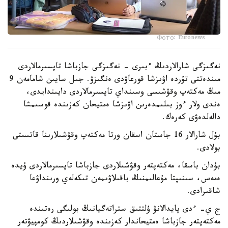
Фото: Euronews
نەگىزگى شارالاردىڭ ءبىرى - نەگىزگى جازباشا تاپسىرمالاردى
مىندەتتى تۇردە اۋىزشا قورعاۋدى ەنگىزۋ. جىل سايىن شامامەن 9
مىڭ مەكتەپ وقۋشىسى وسىنداي تاپسىرمالاردى دايىندايدى،
ەندى ولار ءوز بىلىمدەرىن اۋىزشا ەمتيحان كەزىندە قوسىمشا
دالەلدەۋى كەرەك.
بۇل شارالار 16 جاستان اسقان ورتا مەكتەپ وقۋشىلارىنا قاتىستى
بولادى.
بۇدان باسقا، مەكتەپتەر وقۋشىلاردى جازباشا تاپسىرمالاردى ۇيدە
ەمەس، سىنىپتا مۇعالىمنىڭ باقىلاۋىمەن تىكەلەي ورىنداۋعا
شاقىرادى.
ج ي- ءدى پايدالانۋ ۇلتتىق ستراتەگيانىڭ بولىگى رەتىندە
مەكتەپتەر جازباشا ەمتيحاندار كەزىندە وقۋشىلاردىڭ كومپيۋتەر