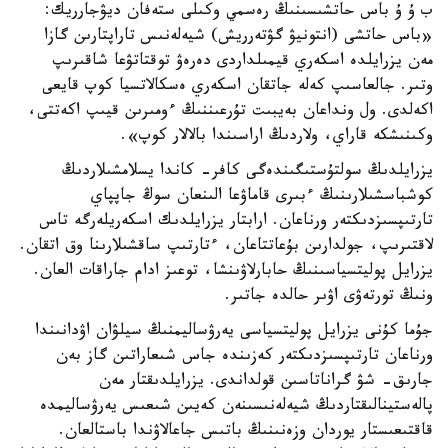
ب ۇ ۇ باس حاتشىسىنىڭ رەسمي وكىلى ستەفان ديۋجارريك:
«باس حاتشى (انتونيۋ گۋتەرريش) شيەلەنىس تاراپتارىن گازا
مەن يزرايلدە اسكەري قيمىلداردى دەرەۋ توقتاتۋعا شاقىرىپ
وتىر. جالعاسىپ كەلە جاتقان اسكەري ەسكالاتسيا كوپ قايعى
اكەلدى. ول ونداعان بەيبىت تۇرعىننىڭ ءومىرىن قيىپ اكەتتى،
وكىنىشكە قاراي، ولاردىڭ اراسىندا بالالار كوپ».
يزرايلدىڭ سولتۇستىگىندەگى كافر- كاندا يسلامشىلاردىڭ
كوشباسشىلارىنىڭ ءبىرى قاماۋعا الىنعان سوڭ جاپپاي
تارتىپسىزدىكتەر ورناعان. ارابتار يزرايلدىك اسكەريلەرگە تاس
لاقتىرىپ، جولدارىن بۇعاتتاعان، ءتارتىپ ساقشىلارىنا وق اتقان.
يزرايل پوليتسياسىنىڭ حابارلاۋىنشا، توعىز ادام جاراقات العان.
ونىڭ تورتەۋى اۋىر حالدە جاتىر.
جۇما كۇنى يزرايل پوليتسياسى يەرۋساليمنىڭ سيلۋان اۋدانىندا
ورناعان تارتىپسىزدىكتەر كەزىندە جاس شىعاراتىن گاز بەن
جارىق- شۋ گراناتاسىن قولداندى. يزرايلدىقتار مەن
پالەستينالىقتاردىڭ شيەلەنىسىنەن كەيىن شىعىس يەرۋساليمدە
قاقتىعىستار يوردان وزەنىنىڭ باتىس جاعالاۋندا باستالعان.