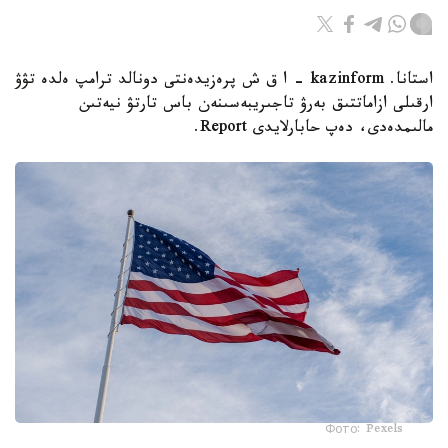
استانا. kazinform - ا ق ش پرەزيدەنتى دونالد ترامپ ەلدە تۋۋ
ارقىلى ازاماتتىق بەرۋ تاجىريبەسىنەن باس تارتۋ نيەتىن
مالىمدەدى، دەپ حابارلايدى Report.
Фото: Pexels