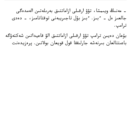
- مەنىڭ ويىمشا، تۋۋ ارقىلى ازاماتتىق بەرىلەتىن الەمدەگى
جالعىز ەل - ءبىز. ءبىز بۇل تاجىريبەنى توقتاتامىز، - دەدى
ترامپ.
بۇعان دەيىن ترامپ تۋۋ ارقىلى ازاماتتىق الۋ قاعيداتىن شەكتەۋگە
باعىتتالعان بىرنەشە جارلىققا قول قويعان بولاتىن. پرەزيدەنت
اكىمشىلىگىنىڭ وكىلى ستيۆەن ميللەردىڭ ايتۋىنشا، ولاردىڭ
ءبىرى «بوسانۋ تۋريزمى» دەپ اتالاتىن تاجىريبەگە تىيىم سالۋعا
قاتىستى.
ايتا كەتەيىك، ا ق ش جاڭا ۆيزالىق كەپىل باعدارلاماسىن
ەنگىزىپ جاتىر، وعان سايكەس يمميگراتسيالىق ۆيزاعا كەيبىر
ءوتىنىش بەرۋشىلەر 100 مىڭنان 250 مىڭ دوللارعا دەيىنگى
كولەمدە دەپوزيت سالۋى ءتيىس.
الەم