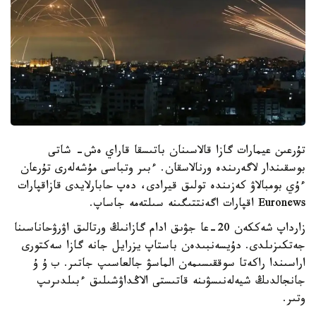
تۇرعىن عيمارات گازا قالاسىنان باتىسقا قاراي ەش- شاتى
بوسقىندار لاگەرىندە ورنالاسقان. ءبىر وتباسى مۇشەلەرى تۇرعان
ءۇي بومبالاۋ كەزىندە تولىق قيرادى، دەپ حابارلايدى قازاقپارات
Euronews اقپارات اگەنتتىگىنە سىلتەمە جاساپ.
زارداپ شەككەن 20-عا جۋىق ادام گازانىڭ ورتالىق اۋرۋحاناسىنا
جەتكىزىلدى. دۇيسەنبىدەن باستاپ يزرايل جانە گازا سەكتورى
اراسىندا راكەتا سوققىسىمەن الماسۋ جالعاسىپ جاتىر. ب ۇ ۇ
جانجالدىڭ شيەلەنىسۋىنە قاتىستى الاڭداۋشىلىق ءبىلدىرىپ
وتىر.