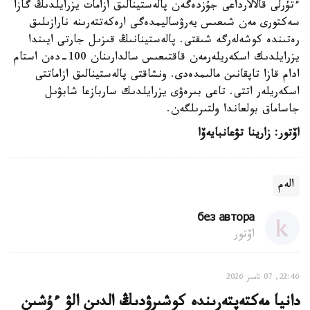
ءتۇرلى قالالارداعى جۇزدەگەن پالەستينالىق ازامات يزرايلدىڭ گازا
سەكتورى مەن شىعىس يەرۋساليمدەگى ارەكەتتەرىنە نارازىلىق
رەتىندە كوشەلەرگە شىقتى. پالەستينانىڭ قىزىل جارتى ايىندا
يزرايلدىك اسكەريلەرمەن قاقتىعىس سالدارىنان 100-دەن استام
ادام قازا تاپقانىن مالىمدەدى. ونشاقتى پالەستينالىق ازاماتتى
اسكەريلەر اتتى. تاعى بىرەۋى يزرايلدىك ساربازعا شابۋىل
جاساماق بولعاندا ولتىرىلگەن.
اۆتور: زارينا تۋعانبايەۆا
الەم
без автора
اۆتور
22:46, 07 تامىز 2026
دانيا مەكتەپتەرىندە كوشىرۋدىڭ الدىن الۋ ءۇشىن