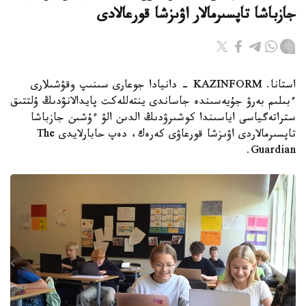
جازباشا تاپسىرمالار اۋىزشا قورعالادى
استانا. KAZINFORM - دانيادا جوعارى سىنىپ وقۋشىلارى
ءبىلىم بەرۋ جۇيەسىندە جاساندى ينتەللەكت پايدالانۋدىڭ ۇلتتىق
ستراتەگياسى اياسىندا كوشىرۋدىڭ الدىن الۋ ءۇشىن جازباشا
تاپسىرمالاردى اۋىزشا قورعاۋى كەرەك، دەپ حابارلايدى The
Guardian.