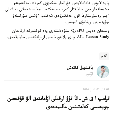
پايدالانۋىن قاداعالايتىن قۇرالدار ەنگىزۋى كەرەك. مەكتەپتەر
ەمتيحاندار مەن ساباقتار كەزىندە مەكتەپ جەلىسىندەگى بەلگىلى
ءبىر رەسۋرستارعا قول جەتكىزۋدى شەكتەۋ ءۇشىن سۇزگىلەۋ
جۇيەلەرىن ورناتۋى ءتيىس.
وسىعان دەيىن QyzPU ستۋدەنتتەرى پەداگوگتەرگە ارنالعان
AI- Lesson Study ج ي پلاتفورماسىن ازىرلەگەنىن حابارلادىق.
الەم
باقىتجول كاكەش
اۆتور
17:08, 07 تامىز 2026
ترامپ ا ق ش-تا تۋۋ ارقىلى ازاماتتىق الۋ قۇقىعىن
جويعىسى كەلەتىنىن مالىمدەدى