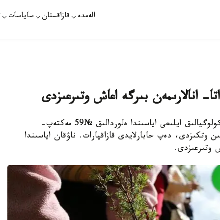
الەمدە
قازاقستان
ساياسات
ت
تا- انالارىمەن بىرگە اعاش وتىرعىزدى
نۇر- سۇلتان. قازاقپارات - «كيەلى تابيعات» ەكولوگيالىق ايلىعى اياسىندا ەلوردالىق №59 مەكتەپ-
 وتكىزدى، دەپ حابارلايدى قازاقپارات. ناۋقان اياسىندا
اش وتىرعىزدى.