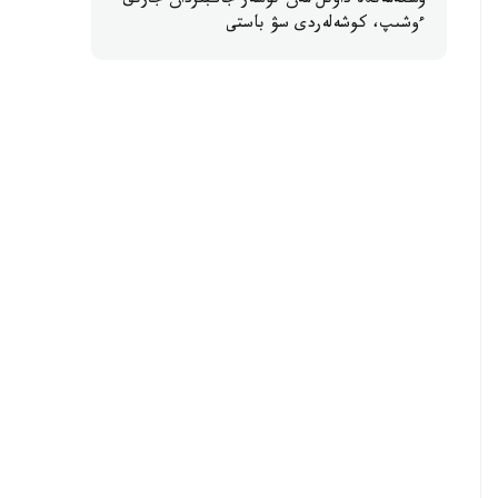
وسكەمەندە داۋىل مەن نوسەر جاڭبىردان جارىق
ءوشىپ، كوشەلەردى سۋ باستى