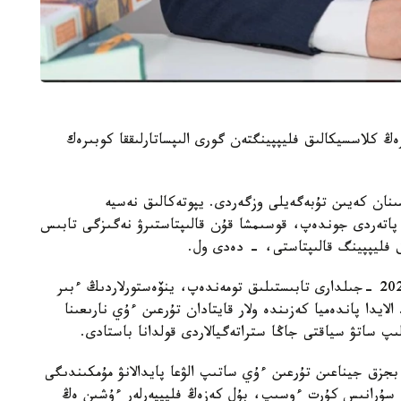
ڭ كلاسسيكالىق فليپپينگتەن گورى الىپساتارلىققا كوبىرەك
قارجى داعدارىسىنان كەيىن تۇبەگەيلى وزگەردى. يپوتەكالىق نەسيە
اتەردى جوندەپ، قوسىمشا قۇن قالىپتاستىرۋ نەگىزگى تابىس
ق فليپپينگ قالىپتاستى، - دەدى ول.
كەيىن نارىق جاڭا جاعدايعا بەيىمدەلدى. 2015- 2020 -جىلدارى تابىستىلىق تومەندەپ، ينۆەستورلاردىڭ ءبىر
ايدا پاندەميا كەزىندە ولار قايتادان تۇرعىن ءۇي نارىعىنا
ىپ ساتۋ سياقتى جاڭا ستراتەگيالاردى قولدانا باستادى.
ىلدارى بايقالدى. بجزق جيناعىن تۇرعىن ءۇي ساتىپ الۋعا پايدالانۋ مۇمكىندىگى
ە سۇرانىس كۇرت ءوسىپ، بۇل كەزەڭ فليپپەرلەر ءۇشىن ەڭ