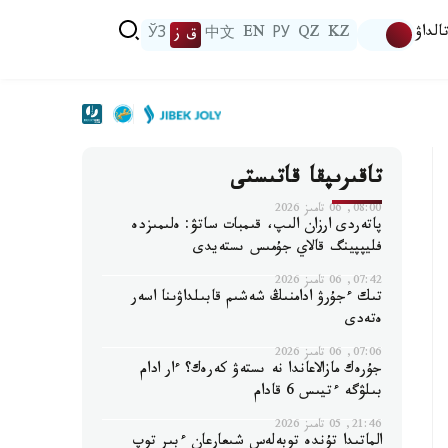
الداۋ
KZ
QZ
РУ
EN
中文
ق ز
ЎЗ
تاقىرىپقا قاتىستى
08:00, 06 تامىز 2026
پاتەردى ارزان الىپ، قىمبات ساتۋ: ەلىمىزدە
فليپپينگ قالاي جۇمىس ىستەيدى
07:42, 06 تامىز 2026
تىك ءجۇرۋ ادامنىڭ شەشىم قابىلداۋىنا اسەر
ەتەدى
07:06, 06 تامىز 2026
جۇرەك مازالاعاندا نە ىستەۋ كەرەك؟ ءار ادام
بىلۋگە ءتيىس 6 قادام
21:46, 05 تامىز 2026
الماتىدا تۇندە توبەلەس شىعارعان ءبىر توپ