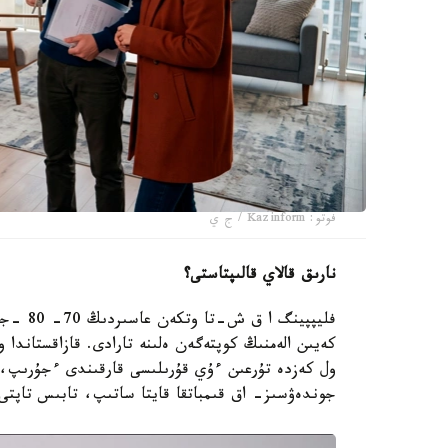
فوتو: Kazinform / ج ي
نارىق قالاي قالىپتاستى؟
فليپپين
ول كەزدە تۇرعىن ءۇي قۇرىلىسى قارقىندى ءجۇرىپ، س
جوندەۋسىز- اق قىمباتقا قايتا ساتىپ، تابىس تاپتى