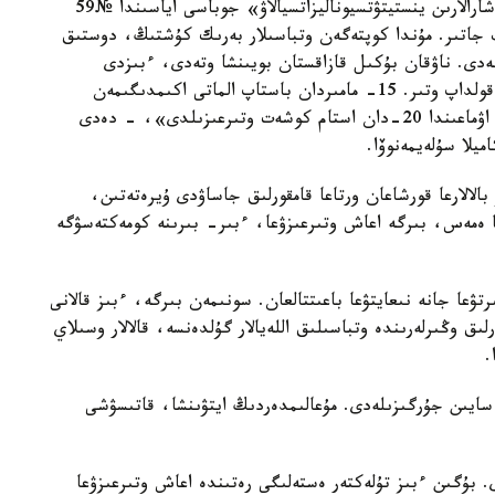
«جاستار اراسىندا وتباسىلىق قۇندىلىقتاردى نىعايتۋ شارالارىن ينستيتۋتسيوناليزاتسيالاۋ» جوباسى اياسىندا №59
جاتىر. مۇندا كوپتەگەن وتباسىلار بەرىك كۇشتىڭ، دوستىق
دى. ناۋقان بۇكىل قازاقستان بويىنشا وتەدى، ءبىزدى
كوپتەگەن مەكتەپتەر، كوللەدجدەر جانە اكىمدىكتەر قولداپ وتىر. 15- مامىردان باستاپ الماتى اكىمدىگىمەن
وسىنداي اكتسيا ۇيىمداستىرامىز بۇگىن وسى مەكتەپ اۋماعىندا 20-دان استام كوشەت وتىرعىزىلدى»، - دەدى
لا سۇلەيمەنوۆا.
الالارعا قورشاعان ورتاعا قامقورلىق جاساۋدى ۇيرەتەتىن،
ا ەمەس، بىرگە اعاش وتىرعىزۋعا، ءبىر- بىرىنە كومەكتەسۋگە
ۋعا جانە نىعايتۋعا باعىتتالعان. سونىمەن بىرگە، ءبىز قالانى
ىق وڭىرلەرىندە وتباسىلىق اللەيالار گۇلدەنسە، قالالار وسىلاي
.
ليتسەيدە جىل سايىن جۇرگىزىلەدى. مۇعالىمدەردىڭ ايتۋىنشا، قاتىسۋشى
ىل 11-سىنىپتى بىتىرەدى. بۇگىن ءبىز تۇلەكتەر ەستەلىگى رەتىندە اعاش وتىرعىزۋعا