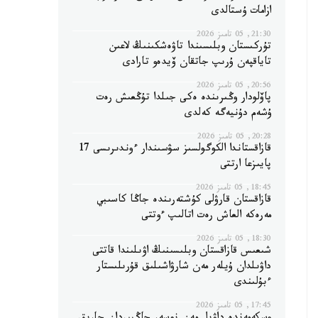
ازامات ۇستالدى
21:30, 05 تامىز 2026
تۇركىستان وبلىسىندا تاۋەشكىنىڭ لاعىن
تاياقپەن ۇرىپ جاتقان ۆيدەو تارادى
20:56, 05 تامىز 2026
پاۆلودار وڭىرىندە ەكى جىلدا تۇڭعىش رەت
ۇشەم دۇنيەگە كەلدى
20:28, 05 تامىز 2026
قازاقستاندا الكوگولسىز سۋسىندار ءوندىرىسى 17
پايىزعا ارتتى
18:45, 05 تامىز 2026
قازاقستان قارۋلى كۇشتەرىندە جاڭا كاسىبي
مەرەكە العاش رەت اتالىپ ءوتتى
18:30, 05 تامىز 2026
شىعىس قازاقستان وبلىسىنىڭ اۋىلىندا قاتتى
داۋىلدان ۇيلەر مەن شارۋاشىلىق قۇرىلىستار
ءبۇلىندى
17:45, 05 تامىز 2026