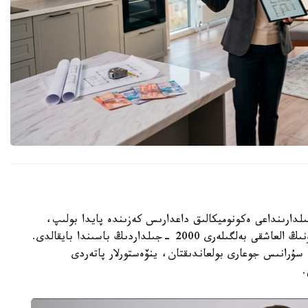
گ ا ق ش-تا وتكەن عاسىردىڭ 70- 80 -جىلدارىنداعى ەكونوميكالىق داعدارىس كەزىندە پايدا بولىپ،
كەيىن الەمنىڭ كوپتەگەن ەلىنە تارادى. قازاقستاندا ونىڭ العاشقى بەلگىلەرى 2000 -جىلداردىڭ باسىندا بايقالدى.
ۇرانىس جوعارى بولعاندىقتان، ينۆەستورلار پاتەردى
.