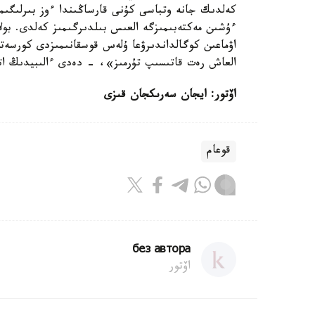
كەلدىك جانە وتباسى كۇنى قارساڭىندا ءوز بىرلىگىمى
ءۇشىن مەكتەبىمىزگە العىس بىلدىرگىمىز كەلدى. بولا
اۋماعىن كوگالداندىرۋعا ۇلەس قوسقانىمىزدى كورسەتەم
العاش رەت قاتىسىپ تۇرمىز»، - دەدى ءالىبيدىڭ اتا-
اۆتور: ايجان سەرىكجان قىزى
قوعام
без автора
اۆتور