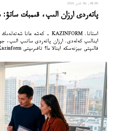
08:00, 06 تامىز 2026
پاتەردى ارزان الىپ، قىمبات ساتۋ: 
استانا. KAZINFORM - كەشە عانا
اينالىپ كەلەدى. ارزان پاتەردى ساتىپ الىپ، جوند
قالىپتى بيزنەسكە اينالا ما؟ تاقىرىپتى Kazinform ءتىلشىسى تارقاتا تالدايدى.