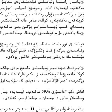
مەكتەپ- ليتسەيدە اعاش وتىرعىزۋ اكسياسى ءجۇرىپ 
پەن بىرلىكتىڭ سيمۆولى رەتىندە بىرلەسىپ اعاش ەگە
«ەڭ باقىتتى ەل» قوعامدىق قورىنىڭ جەتەكشىسى كامي
قوعامدىق قور باسشىسىنىڭ ايتۋىنشا، اعاش وتىرعىزۋ ب
وتباسىمەن بىرگە ۋاقىت وتكىزۋگە، فيلم كورۋگە عان
مۇمكىندىك بەرەتىن بىرىكتىرۋشى فاكتور بولادى.
«ءبىزدىڭ قىزمەتىمىز وتباسىلىق داستۇرلەردى جاڭعىرت
كوگالداندىرۋعا كومەكتەسەمىز. ەگەر قازاقستاننىڭ بارل
وزگەرسە، ءبىز قۋانامىز»، - دەيدى ك. سۇلەيمەنوۆا
اعاش ەگۋ ءداستۇرى №59 مەكتەپ- 
وتباسىلار سانى دا جىلدان- جىلعا ارتىپ كەلەدى.
«ءبىزدىڭ ۇلىمىز ءالىبي بي