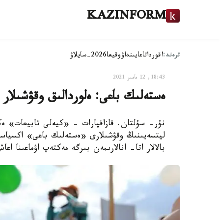
KAZINFORM
ترەند:
اقوردا
تاعايىنداۋ
وقيعا
2026-سايلاۋ
18:43, 12 مامىر 2021
ەستەلىك باعى: ەلوردالىق وقۋشىلار ا
ليتسەيىنىڭ وقۋشىلارى «ەستەلىك باعى» اكسياسىن
بالالار اتا- انالارىمەن بىرگە مەكتەپ اۋماعىنا اع