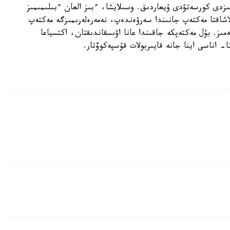
زدى كورسەتۋدى ۇيعاردىق. وسىلايشا، ءبىز العان ءبىلىمىمىز
شاقتا مەكتەپ جانىندا سەرۋەندەپ، نەمەرەلەرىمىزگە مەكتەپ
ىز. بۇل مەكتەپكە جاقىندا عانا اۋىسقاندىقتان، اكتسياعا
 اناسى اينا جانە قايىربولات قۇسپەكوۆتار.