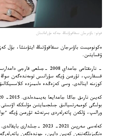
فوتو: باۋىرجان ىسقاقوۆتىڭ جەكە مۇراعاتىنان
ەكونوميست باۋىرجان ىسقاقوۆتىڭ ايتۋىنشا، بۇل كەزە
ۇقسايتىن.
- نارىقتاعى جاعداي 2008 -جىلعى 
قىسقارىپ، تۇرعىن ۇيگە سۇرانىس تومەندەگەن سوڭ پ
كوزىنە اينالدى. وسى كەزەڭدە ەلىمىزدە كلاسسيكالى
بولىگى كوممەرتسيالىق جىلجىمايتىن مۇلىككە اۋىستى. ال
ورالىپ، ۇلكەن پاتەرلەردى بىرنەشە تۇرعىن ۇيگە ءبول
كەلەسى سەرپىن 2021- 2023 -ج
ەنگىزىلگەننەن كەيىن دايىن، جوندەلگەن پاتەرلەرگ