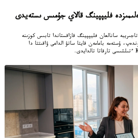
ەلىمىزدە فليپپينگ قالاي جۇمىس ىستەيدى
 شەتەلدىك تاجىريبە سانالعان فليپپينگ قازاقستاندا تابىس كوزىنە
ەپ، ۇستەمە باعامەن قايتا ساتۋ الداعى ۋاقىتتا دا