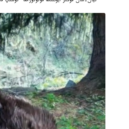
تيان-شان قوڭىر ايۋىنىڭ فوتوتۇزاققا ءتۇسىپ قال