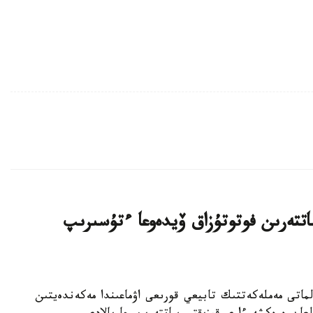
تتەرىن فوتوتۇزاق ۆيدەوعا ءتۇسىرىپ
اناشىرلارى الماتى مەملەكەتتىك تابيعي قورىعى اۋماعىندا مەكەندەيتىن