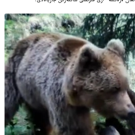
عان ەرەكشە ءارى قىزىقتى ساتتەرىن جاريالادى.