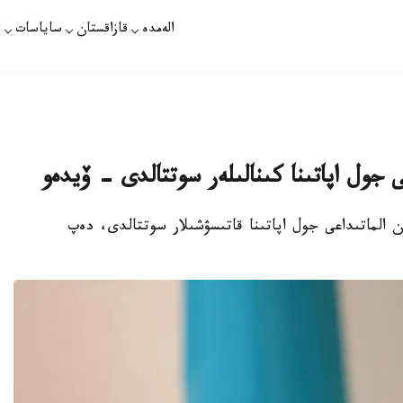
الەمدە
قازاقستان
ساياسات
ت
ى جول اپاتىنا كىنالىلەر سوتتالدى - ۆيدەو
ن الماتىداعى جول اپاتىنا قاتىسۋشىلار سوتتالدى، دەپ