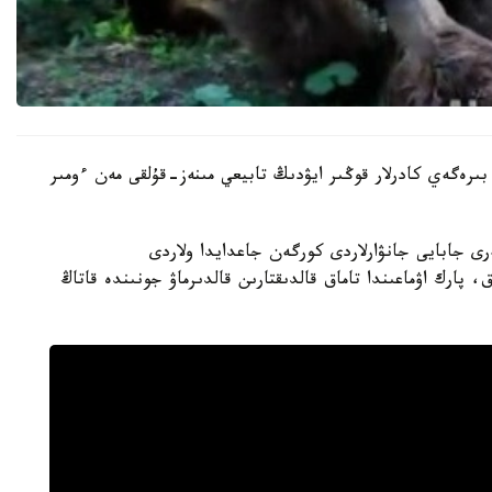
بىرەگەي كادرلار قوڭىر ايۋدىڭ تابيعي مىنەز-قۇلقى مەن ءومىر
رى جابايى جانۋارلاردى كورگەن جاعدايدا ولاردى
 پارك اۋماعىندا تاماق قالدىقتارىن قالدىرماۋ جونىندە قاتاڭ