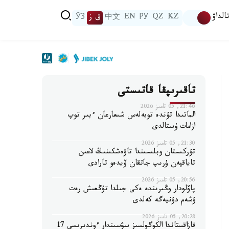
الداۋ
KZ
QZ
РУ
EN
中文
ق ز
ЎЗ
تاقىرىپقا قاتىستى
21:46, 05 تامىز 2026
الماتىدا تۇندە توبەلەس شىعارعان ءبىر توپ
ازامات ۇستالدى
21:30, 05 تامىز 2026
تۇركىستان وبلىسىندا تاۋەشكىنىڭ لاعىن
تاياقپەن ۇرىپ جاتقان ۆيدەو تارادى
20:56, 05 تامىز 2026
پاۆلودار وڭىرىندە ەكى جىلدا تۇڭعىش رەت
ۇشەم دۇنيەگە كەلدى
20:28, 05 تامىز 2026
قازاقستاندا الكوگولسىز سۋسىندار ءوندىرىسى 17