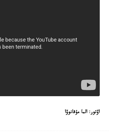
اۆتور: الما مۇقانوۆا