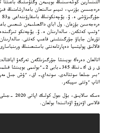
التىنسارين كوشەسىنىڭ بويىمەن وڭتۇستىك باعىتتا ك
ەرەجىسىن بۇزىپ، تىيىم سالىنعان باعدارشامنىڭ ق
ەرەجەسىن بۇزعان. ول اباي داڭعىلىمەن شىعىس باعىت
ءوتىپ كەتكەن. سالدارىنان ە. ۆ. يۆچەنكو تىزگىندە
تۇرعان جاياۋ جۇرگىنشىنى قاعىپ كەتتى. سالدارىنان 
قالالىق پوليتسيا دەپارتامەنتى باستىعىنىڭ ورىنباسارى
اتالعان دەرەك بويىنشا جۇرگىزىلگەن تەرگەۋ اياقتا
ق ر ق ك-نىڭ 345-بابى 2-ءبولى
ءبىر جىلعا سوتتالدى. سونداي- اق، ءۇش جىل مەرزى
اتاپ ءوتتى سپيكەر.
قالاسى اۋەزوۆ اۋدانىندا بولعان.