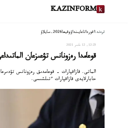
KAZINFORM
ترەند:
اقوردا
تاعايىنداۋ
وقيعا
2026-سايلاۋ
12:25, 12 مامىر 2021
قوعامدا رەزونانس تۋعىزعان الماتىداع
الماتى. قازاقپارات - قوعامدىق رەزونانس تۋدىرعا
حابارلايدى قازاقپارات ءتىلشىسى.