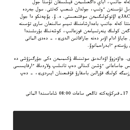
ەلە جاتىپ، اباي داڭعىلىمەن قيىلىسقان تۇستا جول
ىزىل تۇسىنەن ءوتىپ، جولدان شىعىپ كەتتى. سول جەردە
جۇرگىزۋشى ە. ۆ. يۆچەنكونىڭ باسقارۋىنداعى «JAC S3» اۆتوكولىگىمەن سوقتىعىستى. ە. ۆ. يۆچەنكو دا جول
تا كەلە جاتىپ باعدارشامنىڭ تىيىم سالىنعان سارى تۇسىنە
گەن كولىك ينەرتسيامەن قوزعالىپ، كوشەنىڭ بۇرىشىندا
جاياۋ ادام اۋىر دەنە جاراقاتىن الدى»، - دەدى الماتى
 رۇستەم ءابدراحمانوۆ.
لدى. «اۋەزوۆ اۋداندىق سوتىنىڭ ۇكىمىمەن ەكى جۇرگىزۋشى دە
مى بويىنشا قىلمىس جاساعانى ءۇشىن كىنالى دەپ تانىلىپ ولاردىڭ ءارقايسىسى
مگە كولىك قۇرالىن باسقارۋ قۇقىعىنان ايىردى»، - دەپ
ەسكە سالايىق، بۇل جول كولىك اپاتى 2020 -جىلى 17-قىركۇيەكتە تاڭعى ساعات 08:00 شاماسىندا الماتى