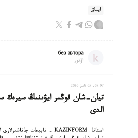
ايماق
без автора
اۆتور
09:07, 05 تامىز 2026
تيان-شان قوڭىر ايۋىنىڭ سيرەك سا
الدى
استانا. KAZINFORM - تابيعات ج