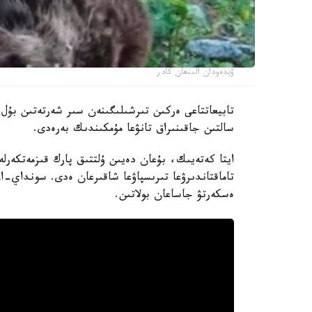
ۆيدەودان الىنعان كادر
تابيعاتتاعى ەركىن تىرشىلىگىنەن سىر شەرتەتىن بۇل 
سالتىن جاقىنىراق تانۋعا مۇمكىندىك بەرەدى.
ايتا كەتەيىك، بۇعان دەيىن ۇلتتىق پارك قىزمەتكەرلە
تاماقتاندىرۋعا تىرىسپاۋعا شاقىرعان ەدى. سونداي-اق،
ەسكەرتۋ جاساعان بولاتىن.