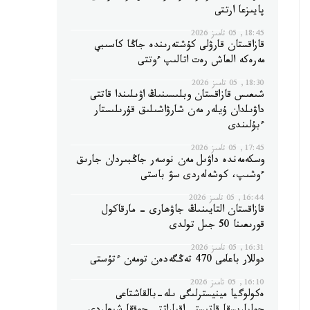
پايىزعا ارتتى
18:45, 05 تامىز 2026
قازاقستان قارۋلى كۇشتەرىندە جاڭا كاسىبي
مەرەكە العاش رەت اتالىپ ءوتتى
18:30, 05 تامىز 2026
شىعىس قازاقستان وبلىسىنىڭ اۋىلىندا قاتتى
داۋىلدان ۇيلەر مەن شارۋاشىلىق قۇرىلىستار
ءبۇلىندى
17:45, 05 تامىز 2026
وسكەمەندە داۋىل مەن نوسەر جاڭبىردان جارىق
ءوشىپ، كوشەلەردى سۋ باستى
16:44, 05 تامىز 2026
قازاقستان التايىنىڭ جاۋھارى - مارقاكول
قورىعىنا 50 جىل تولدى
16:31, 05 تامىز 2026
دوللار باعامى 470 تەڭگەدەن تومەن ءتۇستى
16:10, 05 تامىز 2026
ەكولوگيا مينيسترلىگى ىلە-بالقاشتاعى