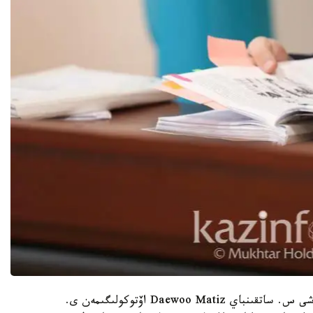
«قىلمىستىق ءىس ماتەريالدارىنا سايكەس، جۇرگىزۋشى س. ساتقىنباي Daewoo Matiz اۆتوكولىگىمەن ى.