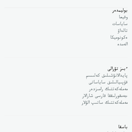
بوليمدەر
وقيعا
ساياسات
تالداۋ
ەكونوميكا
الەمدە
ءبىز تۋرالى
پايدالانۋشىلىق كەلىسىم
قۇپىيالىلىق ساياساتى
مەملەكەتتىك رامىزدەر
جەمقورلىققا قارسى شارالار
مەملەكەتتىك ساتىپ الۋلار
باسقا