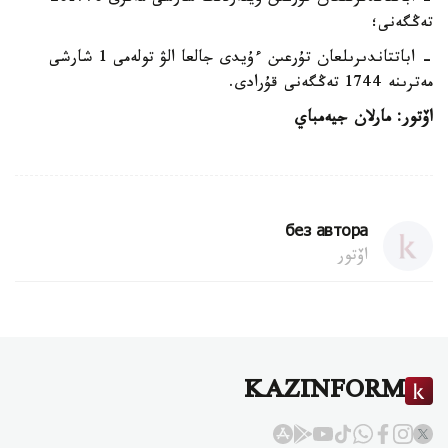
تەڭگەنى؛
- اباتتاندىرىلعان تۇرعىن ءۇيدى جالعا الۋ تولەمى 1 شارشى
مەترىنە 1744 تەڭگەنى قۇرادى.
اۆتور: مارلان جيەمباي
без автора
اۆتور
KAZINFORM