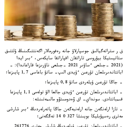
ق ر ستراتەگيالىق جوسپارلاۋ جانە رەفورمالار اگەنتتىگىنىڭ ۇلتتىق
ستاتيستيكا بيۋروسى تاراتقان اقپاراتقا سايكەس، ءبىر ايدا
(2021 -جىلعى ءساۋىر 2021 -جىلعى ناۋرىزعا قاراعاندا): -
اباتتاندىرىلعان تۇرعىن ءۇيدى الىپ- ساتۋ باعاسى 1,7 پايىزعا؛
- جاڭا تۇرعىن ۇيلەردى ساتۋ 0,8 پايىزعا؛
- اباتتاندىرىلعان تۇرعىن ءۇيدى جالعا الۋ تولەمى 1,1 پايىزعا
قىمباتتادى. سونداي- اق ۆەدومستۆو مالىمەتىنشە:
- تازا ارلەنگەن جانە ارلەنبەگەن جاڭا پاتەرلەردىڭ ءبىر شارشى
مەترى رەسپۋبليكا بويىنشا 327 0 14 تەڭگەنى؛
- اباتتاندىرىلعان تۇرعىن ۇيلەردىڭ شارشى مەترى 261776