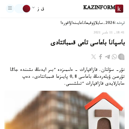
KAZINFORM
ق ز
ترەند:
2026-سايلاۋ
وقيعا
تاعايىنداۋ
اقوردا
18:41, 11 مامىر 2021
باسپانا باعاسى تاعى قىمباتتادى
نۇر- سۇلتان. قازاقپارات - ەلىمىزدە ءبىر ايدىڭ ىشىندە جاڭا
تۇرعىن ۇيلەردىڭ باعاسى 0,8 پايىزعا قىمباتتادى، دەپ
حابارلايدى قازاقپارات ءتىلشىسى.