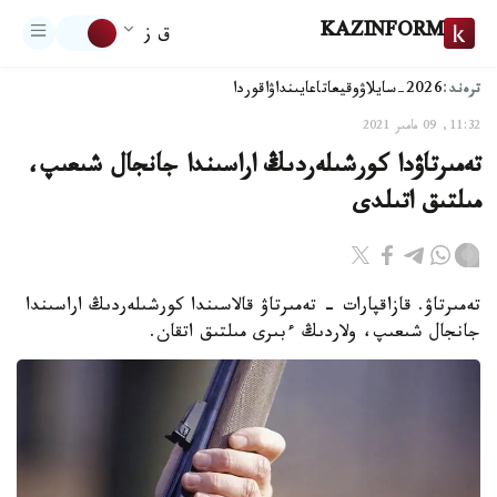
KAZINFORM
ق ز
ترەند:
2026-سايلاۋ
وقيعا
تاعايىنداۋ
اقوردا
11:32, 09 مامىر 2021
تەمىرتاۋدا كورشىلەردىڭ اراسىندا جانجال شىعىپ،
مىلتىق اتىلدى
تەمىرتاۋ. قازاقپارات - تەمىرتاۋ قالاسىندا كورشىلەردىڭ اراسىندا
جانجال شىعىپ، ولاردىڭ ءبىرى مىلتىق اتقان.