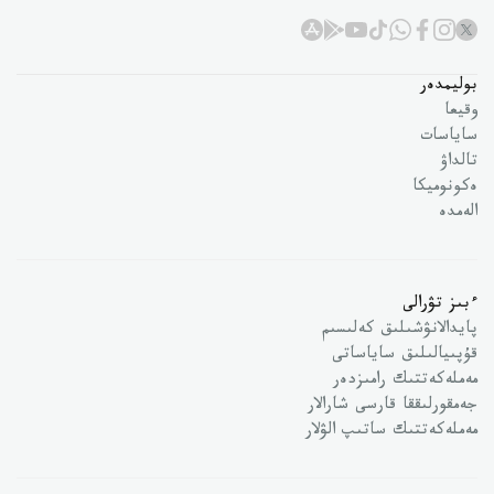
بوليمدەر
وقيعا
ساياسات
تالداۋ
ەكونوميكا
الەمدە
ءبىز تۋرالى
پايدالانۋشىلىق كەلىسىم
قۇپىيالىلىق ساياساتى
مەملەكەتتىك رامىزدەر
جەمقورلىققا قارسى شارالار
مەملەكەتتىك ساتىپ الۋلار