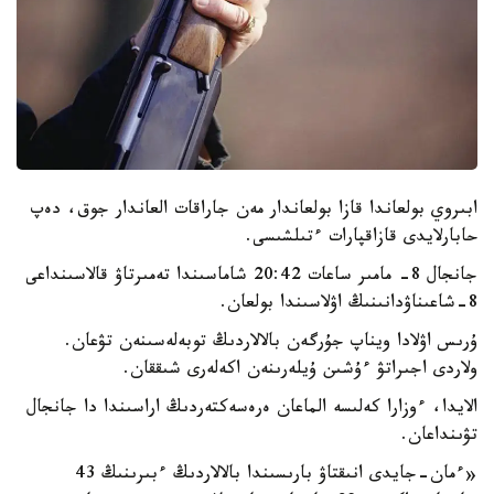
ابىروي بولعاندا قازا بولعاندار مەن جاراقات العاندار جوق، دەپ
حابارلايدى قازاقپارات ءتىلشىسى.
جانجال 8- مامىر ساعات 20:42 شاماسىندا تەمىرتاۋ قالاسىنداعى
8-شاعىناۋدانىنىڭ اۋلاسىندا بولعان.
ۇرىس اۋلادا ويناپ جۇرگەن بالالاردىڭ توبەلەسىنەن تۋعان.
ولاردى اجىراتۋ ءۇشىن ۇيلەرىنەن اكەلەرى شىققان.
الايدا، ءوزارا كەلىسە الماعان ەرەسەكتەردىڭ اراسىندا دا جانجال
تۋىنداعان.
«ءمان-جايدى انىقتاۋ بارىسىندا بالالاردىڭ ءبىرىنىڭ 43