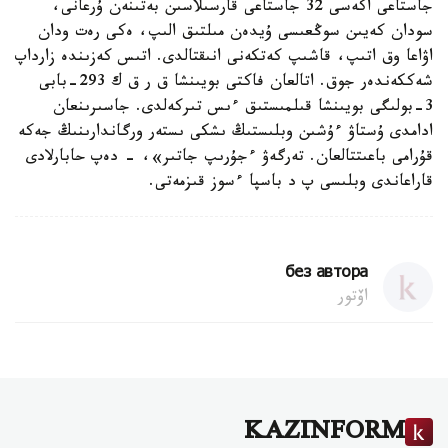
جاستاعى اكەسى 32 جاستاعى قارسىلاسىن بەتىنەن ۇرعانى،
سودان كەيىن سوڭعىسى ۇيدەن مىلتىق الىپ، ەكى رەت ودان
اۋاعا وق اتىپ، قاشىپ كەتكەنى انىقتالدى. اتىس كەزىندە زارداپ
شەككەندەر جوق. اتالعان فاكتى بويىنشا ق ر ق ك 293-بابى
3-بولىگى بويىنشا قىلمىستىق ءىس تىركەلدى. جاسىرىنعان
ادامدى ۇستاۋ ءۇشىن وبلىستىڭ ىشكى ىستەر ورگاندارىنىڭ جەكە
قۇرامى باعىتتالعان. تەرگەۋ ءجۇرىپ جاتىر»، - دەپ حابارلادى
قاراعاندى وبلىسى پ د باسپا ءسوز قىزمەتى.
без автора
اۆتور
KAZINFORM