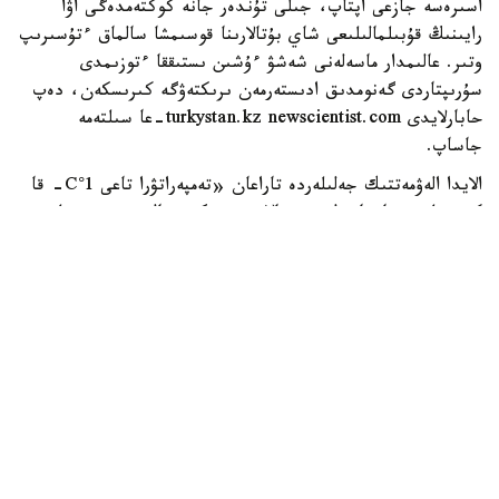
اسىرەسە جازعى اپتاپ، جىلى تۇندەر جانە كوكتەمدەگى اۋا
رايىنىڭ قۇبىلمالىلىعى شاي بۇتالارىنا قوسىمشا سالماق ءتۇسىرىپ
وتىر. عالىمدار ماسەلەنى شەشۋ ءۇشىن ىستىققا ءتوزىمدى
سۇرىپتاردى گەنومدىق ادىستەرمەن ىرىكتەۋگە كىرىسكەن، دەپ
حابارلايدى turkystan.kz newscientist.com-عا سىلتەمە
جاساپ.
الايدا الەۋمەتتىك جەلىلەردە تاراعان «تەمپەراتۋرا تاعى 1°C- قا
كوتەرىلسە، ماتچا مۇلدە جوعالادى» دەگەن مالىمدەمەنى عىلىمي
تۇرعىدان دالەلدەنگەن بولجام دەۋگە بولمايدى. قازىرگى
زەرتتەۋلەر كليماتتىڭ جىلىنۋى ءونىم كولەمىن ازايتىپ، جوعارى
ساپالى ماتچانىڭ ءدامىن وزگەرتۋى مۇمكىن ەكەنىن كورسەتەدى.
ءبىراق ناقتى ءبىر گرادۋسقا بايلانعان جويىلۋ شەگى انىقتالعان
جوق.
ماتچا كادىمگى كەپتىرىلگەن شاي جاپىراعىنان ەمەس، تەنچا
دەپ اتالاتىن ارنايى شيكىزاتتان دايىندالادى. ەگىن جيناۋعا
بىرنەشە اپتا قالعاندا شاي بۇتالارى كۇن ساۋلەسىنەن
كولەڭكەلەنەدى. بۇل جاپىراقتاعى حلوروفيلل مەن بوس