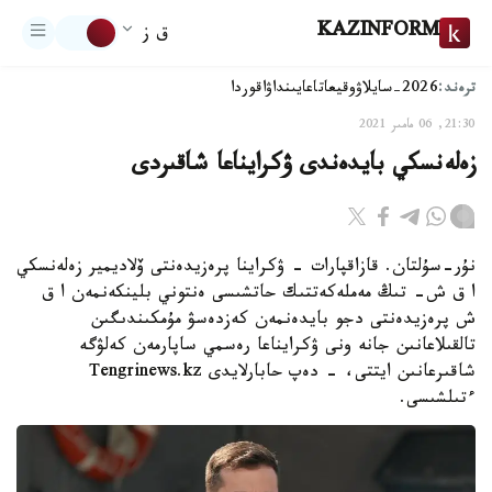
KAZINFORM
ق ز
ترەند:
2026-سايلاۋ
وقيعا
تاعايىنداۋ
اقوردا
21:30, 06 مامىر 2021
زەلەنسكي بايدەندى ۋكرايناعا شاقىردى
نۇر-سۇلتان. قازاقپارات - ۋكراينا پرەزيدەنتى ۆلاديمير زەلەنسكي
ا ق ش- تىڭ مەملەكەتتىك حاتشىسى ەنتوني بلينكەنمەن ا ق
ش پرەزيدەنتى دجو بايدەنمەن كەزدەسۋ مۇمكىندىگىن
تالقىلاعانىن جانە ونى ۋكرايناعا رەسمي ساپارمەن كەلۋگە
شاقىرعانىن ايتتى، - دەپ حابارلايدى Tengrinews.kz
ءتىلشىسى.