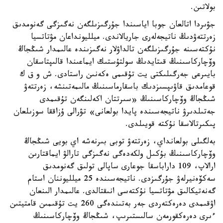
بولاتىن.
جۋىردا اتالعان جوبا اياسىندا جۇرگىزىلگەن نەگىزگى گەنومدىق
زەرتتەۋدىڭ ناتيجەلەرى جاريالاندى. ميلليونداعان مۋتاتسيا
نۇكتەسىنە جۇرگىزىلگەن تالداۋلار نەگىزىندە عالىمدار شىڭجاڭ
وۆچاركاسىنىڭ قىتايدىڭ سولتۇستىك ايماعىندا قالىپتاسقان
بايىرعى جەرگىلىكتى يت تۇقىمى ەكەنىن راستادى. ش و ق ك
قوعامدىق قاۋىپسىزدىك باسقارماسىنىڭ مالىمەتىنشە، زەرتتەۋ
شىڭجاڭ وۆچاركاسىنىڭ «سىرتتان اكەلىنگەن تۇقىمدى
جەتىلدىرۋ ناتيجەسىندە پايدا بولعانى» تۋرالى ۇزاققا سوزىلعان
پىكىرتالاسقا نۇكتە قويىلدى.
بەلگىلى بولعانداي، زەرتتەۋ توبى بىرنەشە اي بويى شىڭجاڭ
وۆچاركاسىنىڭ بۇكىل ولكەدەگى نەگىزگى تارالۋ ايماقتارىن
ارالاپ، 109 داراباسقا جوعارى ساپالى تولىق گەنومدىق
سەكۆەنيرلەۋ جۇرگىزدى. ناتيجەسىندە 25 ميلليوننان استام
گەنەتيكالىق مۋتاتسيا نۇكتەسى انىقتالدى. عالىمدار الىنعان
اۋقىمدى دەرەكتەردى جەر بەتىندەگى 260 يت تۇقىمىن قامتيتىن
ءىرى دەرەكقورمەن سالىستىرىپ، شىڭجاڭ وۆچاركاسىنىڭ