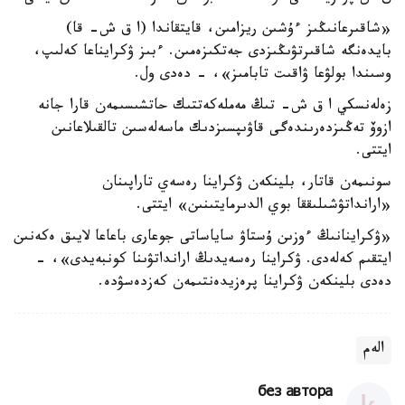
«شاقىرعانىڭىز ءۇشىن ريزامىن، قايتقاندا (ا ق ش- قا)
بايدەنگە شاقىرتۋىڭىزدى جەتكىزەمىن. ءبىز ۋكرايناعا كەلىپ،
وسىندا بولۋعا ۋاقىت تابامىز»، - دەدى ول.
زەلەنسكي ا ق ش- تىڭ مەملەكەتتىك حاتشىسىمەن قارا جانە
ازوۆ تەڭىزدەرىندەگى قاۋىپسىزدىك ماسەلەسىن تالقىلاعانىن
ايتتى.
سونىمەن قاتار، بلينكەن ۋكراينا رەسەي تاراپىنان
«ارانداتۋشىلىققا بوي الدىرمايتىنىن» ايتتى.
«ۋكراينانىڭ ءوزىن ۇستاۋ ساياساتى جوعارى باعاعا لايىق ەكەنىن
ايتقىم كەلەدى. ۋكراينا رەسەيدىڭ ارانداتۋىنا كونبەيدى»، -
دەدى بلينكەن ۋكراينا پرەزيدەنتىمەن كەزدەسۋدە.
الەم
без автора