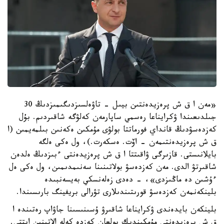
«مەن ا ق ش پرەزيدەنتىن بيىل - تاۋەلسىزدىگىمىزدىڭ 30
جىلدىعىندا ۋكرايناعا رەسمي ساپارمەن كەلۋگە شاقىردىم. بۇل
كەزدەسۋدىڭ قانداي فورماتتا بولۋى مۇمكىن ەكەنىن بىلمەيمىن (ا
ق ش پرەزيدەنتىمەن - اۆت. ەسكەرت.)، ول ەكى ەلگە
بايلانىستى. قازىرگى ۋاقىتتا ا ق ش پرەزيدەنتى ءبىزدىڭ ەلدەن
شاقىرتۋ الدى. مەن كەزدەسۋ بولاتىنىنا سەنىمدىمىن، ول ەكى ەل
ءۇشىن دە ماڭىزدى»، - دەدى زەلەنسكي بەيسەنبىدە
بلينكەنمەن كەزدەسۋ قورىتىندىلارى تۋرالى بريفينگ بارىسىندا.
بلينكەن بايدەندى ۋكرايناعا شاقىرۋ ۇسىنىسىنا جاۋاپ رەتىندە ا
ق ش پرەزيدەنتى مۇمكىندىك بولعان كەزدە كەلە الاتىنىن ايتتى.