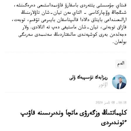
قىتاي جۇمىسشى يتتەردى باسقارۋ قاۋىمداستىعى دەرەگىنشە،
شىڭجاڭ وۆچاركاسى - التاي مەن تيان-شان تاۋلارىنىڭ
ارالىعىنداعى بايتاق دالادا قالىپتاسقان بايىرعى تۇقىم، توبەت،
قازاق توبەتى، تيان-شان ماستيفى دەپ تە اتالادى. ولار
ەجەلدەن بەرى كوشپەندى حالىقتاردىڭ سەنىمدى سەرىگى
بولعان.
الەم
ريزابەك نۇسىپبەك ۇلى
اۆتور
16:18, 08 تامىز 2026
كليماتتىڭ وزگەرۋى ماتچا وندىرىسىنە قاۋىپ
ءتوندىردى