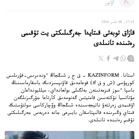
اۆتور
17:24, 08 تامىز 2026
قازاق توبەتى قىتايدا جەرگىلىكتى يت تۇقىمى
رەتىندە تانىلدى
استانا. KAZINFORM – ق ح ر شىڭجاڭ ءوندىرىس-قۇرىلىس
كورپۋسى (ش و ق ك) قوعامدىق قاۋىپسىزدىك باسقارماسىنىڭ
باسپا ءسوز قىزمەتىنەن بەلگىلى بولعانداي، ميلليونداعان
مۋتاتسيا نۇكتەسىن قامتيتىن گەنومدىق كارتاعا جۇرگىزىلگەن
اۋقىمدى زەرتتەۋ ناتيجەسىندە شىڭجاڭ وۆچاركاسى سولتۇستىك
قىتاي وڭىرىندە قالىپتاسقان بايىرعى جانە دەربەس جەرگىلىكتى
تۇقىم رەتىندە تانىلدى.