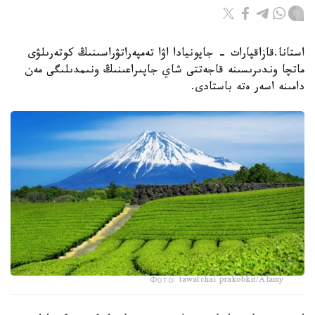
استانا.قازاقپارات - جاپونيادا اۋا تەمپەراتۋراسىنىڭ كوتەرىلۋى
ماتچا وندىرىسىنە قاجەتتى شاي جاپىراعىنىڭ ونىمدىلىگى مەن
دامىنە اسەر ەتە باستادى.
Фото: tawatchai prakobkit/Alamy