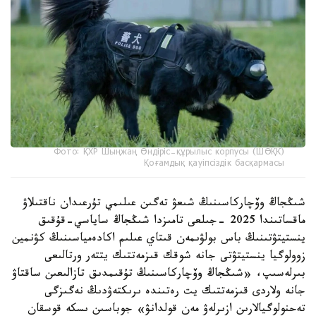
Фото: ҚХР Шыңжаң Өндіріс-құрылыс корпусы (ШӨҚК)
Қоғамдық қауіпсіздік басқармасы
شىڭجاڭ وۆچاركاسىنىڭ شىعۋ تەگىن عىلىمي تۇرعىدان ناقتىلاۋ
ماقساتىندا 2025 -جىلعى تامىزدا شىڭجاڭ ساياسي-قۇقىق
ينستيتۋتىنىڭ باس بولۋىمەن قىتاي عىلىم اكادەمياسىنىڭ كۋنمين
زوولوگيا ينستيتۋتى جانە شوقك قىزمەتتىك يتتەر ورتالىعى
بىرلەسىپ، «شىڭجاڭ وۆچاركاسىنىڭ تۇقىمدىق تازالىعىن ساقتاۋ
جانە ولاردى قىزمەتتىك يت رەتىندە ىرىكتەۋدىڭ نەگىزگى
تەحنولوگيالارىن ازىرلەۋ مەن قولدانۋ» جوباسىن ىسكە قوسقان