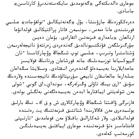
جوعارى دالدىكتەگى «گەنومدىق سايكەستەندىرۋ كارتاسىن»
جاسادى.
دەرەككوزدىڭ جازۋىنشا، بۇل «گەنەتيكالىق ءتولقۇجات» عىلىمي
قورىتىندى عانا ەمەس، سونىمەن قاتار پراكتيكالىق قولدانۋعا
ارنالعان «باعدار» قىزمەتىن اتقارادى. بۇعان دەيىن
جۇرگىزىلگەن فۋنكتسيونالدىق گەندەردى زەرتتەۋ ناتيجەلەرىمەن
ۇشتاستىرا وتىرىپ، عىلىمي توپ شىڭجاڭ وۆچاركاسىنا ءتان
گيپوكسياعا توزىمدىلىك جانە قورشاعان ورتانىڭ قولايسىز
جاعدايلارىنا بەيىمدەلۋ گەندەرىن انىقتادى. وسىلايشا مىڭداعان
جىلدارعا جالعاسقان تابيعي سۇرىپتالۋدىڭ ناتيجەسىندە ولاردىڭ
سۋىق ءارى بيىك تاۋلى وڭىرلەرگە، سونداي-اق گوبي ءشولى
مەن شولەيتتى ايماقتارعا ابدەن بەيىمدەلگەنى بەلگىلى بولدى.
قازىرگى ۋاقىتتا شىڭجاڭ وۆچاركالارى ش و ق ك- نىڭ بارلىق
بولىمدەرى مەن قالالارىندا شتاتتىق قىزمەتتىك يت رەتىندە
قولدانىلادى. ولار شەكارالىق باقىلاۋ مەن قوعامدىق ءتارتىپتى
قامتاماسىز ەتۋ قىزمەتىندە جوعارى ايماقتىق بەيىمدىلىگىن
كورسەتىپ كەلەدى.