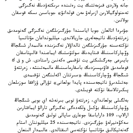
جانە ولاردى قىزمەتتىك يت رەتىندە ىرىكتەۋدىڭ نەگىزگى
تەحنولوگيالارىن ازىرلەۋ مەن قولدانۋ» جوباسىن ىسكە قوسقان
بولاتىن.
جۋىردا اتالعان جوبا اياسىندا جۇرگىزىلگەن نەگىزگى گەنومدىق
زەرتتەۋدىڭ ناتيجەلەرى جاريالاندى. ميلليونداعان مۋتاتسيا
نۇكتەسىنە جۇرگىزىلگەن تالداۋلار نەگىزىندە عالىمدار شىڭجاڭ
وۆچاركاسىنىڭ قىتايدىڭ سولتۇستىك ايماعىندا قالىپتاسقان
بايىرعى جەرگىلىكتى يت تۇقىمى ەكەنىن راستادى. ش و ق ك
قوعامدىق قاۋىپسىزدىك باسقارماسىنىڭ مالىمەتىنشە، زەرتتەۋ
شىڭجاڭ وۆچاركاسىنىڭ «سىرتتان اكەلىنگەن تۇقىمدى
جەتىلدىرۋ ناتيجەسىندە پايدا بولعانى» تۋرالى ۇزاققا سوزىلعان
پىكىرتالاسقا نۇكتە قويىلدى.
بەلگىلى بولعانداي، زەرتتەۋ توبى بىرنەشە اي بويى شىڭجاڭ
وۆچاركاسىنىڭ بۇكىل ولكەدەگى نەگىزگى تارالۋ ايماقتارىن
ارالاپ، 109 داراباسقا جوعارى ساپالى تولىق گەنومدىق
سەكۆەنيرلەۋ جۇرگىزدى. ناتيجەسىندە 25 ميلليوننان استام
گەنەتيكالىق مۋتاتسيا نۇكتەسى انىقتالدى. عالىمدار الىنعان