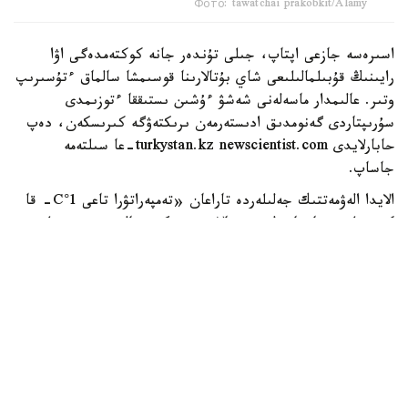
Фото: tawatchai prakobkit/Alamy
اسىرەسە جازعى اپتاپ، جىلى تۇندەر جانە كوكتەمدەگى اۋا
رايىنىڭ قۇبىلمالىلىعى شاي بۇتالارىنا قوسىمشا سالماق ءتۇسىرىپ
وتىر. عالىمدار ماسەلەنى شەشۋ ءۇشىن ىستىققا ءتوزىمدى
سۇرىپتاردى گەنومدىق ادىستەرمەن ىرىكتەۋگە كىرىسكەن، دەپ
حابارلايدى turkystan.kz newscientist.com-عا سىلتەمە
جاساپ.
الايدا الەۋمەتتىك جەلىلەردە تاراعان «تەمپەراتۋرا تاعى 1°C- قا
كوتەرىلسە، ماتچا مۇلدە جوعالادى» دەگەن مالىمدەمەنى عىلىمي
تۇرعىدان دالەلدەنگەن بولجام دەۋگە بولمايدى. قازىرگى
زەرتتەۋلەر كليماتتىڭ جىلىنۋى ءونىم كولەمىن ازايتىپ، جوعارى
ساپالى ماتچانىڭ ءدامىن وزگەرتۋى مۇمكىن ەكەنىن كورسەتەدى.
ءبىراق ناقتى ءبىر گرادۋسقا بايلانعان جويىلۋ شەگى انىقتالعان
جوق.
ماتچا كادىمگى كەپتىرىلگەن شاي جاپىراعىنان ەمەس، تەنچا
دەپ اتالاتىن ارنايى شيكىزاتتان دايىندالادى. ەگىن جيناۋعا