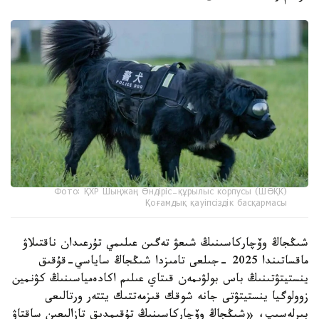
Фото: ҚХР Шыңжаң Өндіріс-құрылыс корпусы (ШӨҚК)
Қоғамдық қауіпсіздік басқармасы
شىڭجاڭ وۆچاركاسىنىڭ شىعۋ تەگىن عىلىمي تۇرعىدان ناقتىلاۋ
ماقساتىندا 2025 -جىلعى تامىزدا شىڭجاڭ ساياسي-قۇقىق
ينستيتۋتىنىڭ باس بولۋىمەن قىتاي عىلىم اكادەمياسىنىڭ كۋنمين
زوولوگيا ينستيتۋتى جانە شوقك قىزمەتتىك يتتەر ورتالىعى
بىرلەسىپ، «شىڭجاڭ وۆچاركاسىنىڭ تۇقىمدىق تازالىعىن ساقتاۋ