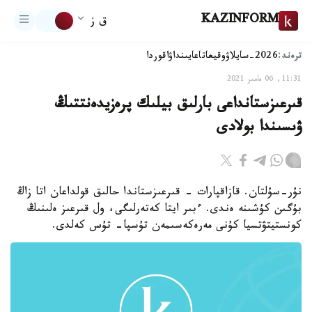
KAZINFORM
ق ز
ترەند:
2026-سايلاۋ
وقيعا
تاعايىنداۋ
اقوردا
11:31, 06 مامىر 2021
قىرعىزستانداعى بارلىق بيلىك پرەزيدەنتتىڭ
ۋىسىندا بولادى
نۇر-سۇلتان. قازاقپارات - قىرعىزستاندا حالىق قولداعان اتا زاڭ
بۇگىن كۇشىنە ەندى. ءبىر ايتا كەتەرلىگى، ول قىرعىز ەلىنىڭ
كونستيتۋتسيا كۇنى مەرەكەسىمەن تۇسپا- تۇس كەلدى.