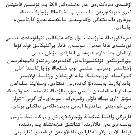
اۋقىمدى دەرەكتەردى جەر بەتىندەگى 260 يت تۇقىمىن قامتيتىن
ءىرى دەرەكقورمەن سالىستىرىپ، شىڭجاڭ وۆچاركاسىنىڭ
جوعارى دالدىكتەگى «گەنومدىق سايكەستەندىرۋ كارتاسىن»
جاسادى.
دەرەككوزدىڭ جازۋىنشا، بۇل «گەنەتيكالىق ءتولقۇجات» عىلىمي
قورىتىندى عانا ەمەس، سونىمەن قاتار پراكتيكالىق قولدانۋعا
ارنالعان «باعدار» قىزمەتىن اتقارادى. بۇعان دەيىن
جۇرگىزىلگەن فۋنكتسيونالدىق گەندەردى زەرتتەۋ ناتيجەلەرىمەن
ۇشتاستىرا وتىرىپ، عىلىمي توپ شىڭجاڭ وۆچاركاسىنا ءتان
گيپوكسياعا توزىمدىلىك جانە قورشاعان ورتانىڭ قولايسىز
جاعدايلارىنا بەيىمدەلۋ گەندەرىن انىقتادى. وسىلايشا مىڭداعان
جىلدارعا جالعاسقان تابيعي سۇرىپتالۋدىڭ ناتيجەسىندە ولاردىڭ
سۋىق ءارى بيىك تاۋلى وڭىرلەرگە، سونداي-اق گوبي ءشولى
مەن شولەيتتى ايماقتارعا ابدەن بەيىمدەلگەنى بەلگىلى بولدى.
قازىرگى ۋاقىتتا شىڭجاڭ وۆچاركالارى ش و ق ك- نىڭ بارلىق
بولىمدەرى مەن قالالارىندا شتاتتىق قىزمەتتىك يت رەتىندە
قولدانىلادى. ولار شەكارالىق باقىلاۋ مەن قوعامدىق ءتارتىپتى