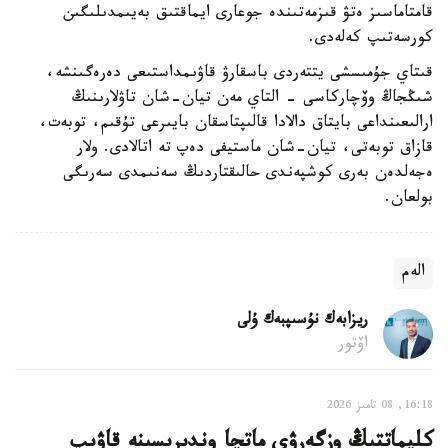
قامتاماسىز ەتۋ قىزمەتىندە جوعارى ايماقتىق بەيىمدىلىگىن
كورسەتىپ كەلەدى.
قىتاي جۇمىسشى يتتەردى باسقارۋ قاۋىمداستىعى دەرەگىنشە،
شىڭجاڭ وۆچاركاسى - التاي مەن تيان-شان تاۋلارىنىڭ
ارالىعىنداعى بايتاق دالادا قالىپتاسقان بايىرعى تۇقىم، توبەت،
قازاق توبەتى، تيان-شان ماستيفى دەپ تە اتالادى. ولار
ەجەلدەن بەرى كوشپەندى حالىقتاردىڭ سەنىمدى سەرىگى
بولعان.
الەم
ريزابەك نۇسىپبەك ۇلى
اۆتور
16:18, 08 تامىز 2026
كليماتتىڭ وزگەرۋى ماتچا وندىرىسىنە قاۋىپ