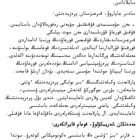
سايلاناتىن.
سادىر جاپاروۆ، قىرعىزستان پرەزيدەنتى:
- مەن جۇمىسىمدى قۇقىقتىق جۇيەنى رەفورمالاۋدان باستايمىن.
قۇقىق قورعاۋ قۇرىلىمدارى مەن سوت بيلىگى
قىرعىزستاندىقتاردىڭ قۇقىعىن قورعاۋدىڭ ورنىنا ادامداردى
قورقىتۋ قۇرالدارىنا اينالدى. ادىلەتسىزدىك قوعامنىڭ بولىنۋىنە،
مەملەكەتتىك ورگاندارعا دەگەن سەنىمنىڭ تومەندەۋىنە اكەلدى.
كىناسىزدىك پرەزۋمپتسياسى ادامنىڭ مۇددەلەرىن قورعاۋدىڭ
ورنىنا ايىپتاۋ جولىندا جۇمىس ىستەيدى. بۇدان ارىلۋ قاجەت.
پارلامەنت وكىلەتتىگىنىڭ ءبىر بولىگى پرەزيدەنتكە ءوتتى.
ماسەلەن، بۇرىن جوگوركۋ كەنەش مينيسترلەردى ۇسىنىپ،
تالقىلاۋدان كەيىن ولاردى تاعايىندايتىن. ەندى بۇل پرەزيدەنتتىڭ
وكىلەتتىگى. ياعني مينيسترلەردى مەملەكەت باسشىسى
تاعايىندايدى. ال پارلامەنت ۇمىتكەرلەردى ماقۇلداۋعا عانا قۇقىلى.
مەدەتكان شەريمكۋلوۆ، قوعام قايراتكەرى:
- قازىر ءبىز ءۇشىن ەڭ باستىسى ەكونوميكانى كوتەرۋ. سوندا