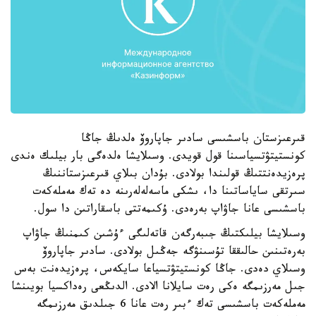
قىرعىزستان باسشىسى سادىر جاپاروۆ ەلدىڭ جاڭا
كونستيتۋتسياسىنا قول قويدى. وسىلايشا ەلدەگى بار بيلىك ەندى
پرەزيدەنتتىڭ قولىندا بولادى. بۇدان بىلاي قىرعىزستاننىڭ
سىرتقى ساياساتىنا دا، ىشكى ماسەلەلەرىنە دە تەك مەملەكەت
باسشىسى عانا جاۋاپ بەرەدى. ۇكىمەتتى باسقاراتىن دا سول.
وسىلايشا بيلىكتىڭ جىبەرگەن قاتەلىگى ءۇشىن كىمنىڭ جاۋاپ
بەرەتىنىن حالىققا تۇسىنۋگە جەڭىل بولادى. سادىر جاپاروۆ
وسىلاي دەدى. جاڭا كونستيتۋتسياعا سايكەس، پرەزيدەنت بەس
جىل مەرزىمگە ەكى رەت سايلانا الادى. الدىڭعى رەداكسيا بويىنشا
مەملەكەت باسشىسى تەك ءبىر رەت عانا 6 جىلدىق مەرزىمگە