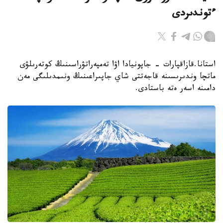
ءتوندىردى
استانا.قازاقپارات - جاپونيادا اۋا تەمپەراتۋراسىنىڭ كوتەرىلۋى
ماتچا وندىرىسىنە قاجەتتى شاي جاپىراعىنىڭ ونىمدىلىگى مەن
دامىنە اسەر ەتە باستادى.