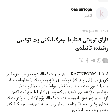
без автора
اۆتور
17:24, 08 تامىز 2026
قازاق توبەتى قىتايدا جەرگىلىكتى يت تۇقىمى
رەتىندە تانىلدى
استانا. KAZINFORM – ق ح ر شىڭجاڭ ءوندىرىس-قۇرىلىس
كورپۋسى (ش و ق ك) قوعامدىق قاۋىپسىزدىك باسقارماسىنىڭ
باسپا ءسوز قىزمەتىنەن بەلگىلى بولعانداي، ميلليونداعان
مۋتاتسيا نۇكتەسىن قامتيتىن گەنومدىق كارتاعا جۇرگىزىلگەن
اۋقىمدى زەرتتەۋ ناتيجەسىندە شىڭجاڭ وۆچاركاسى سولتۇستىك
قىتاي وڭىرىندە قالىپتاسقان بايىرعى جانە دەربەس جەرگىلىكتى
تۇقىم رەتىندە تانىلدى.