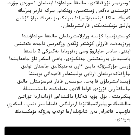
ءومىرىمىز تۇراقتالادى. حالىققا جولداۋدا ايتىلعان ءسوزدى جۇرت
ءتۇسىندى دەگەن ۇمىتتەمىن. ويتكەنى بىزگە قازىر بىرلىك
كەرەك. جاڭا كونستيتۋتسيادا بىرلىگىمىز بەرىك بولۋ ءۇشىن
بارلىق مۇمكىندىكتەر قاراستىرىلعان.
كونستيتۋتسيا كۇنىنە ورايلاستىرىلعان حالىققا جولداۋىندا
پرەزيدەنت قارۋلى كۇشتەر ۇلكەن وزگەرىس قاجەت ەتەتىنىن
ايتتى. سادىر جاپاروۆ وسى رەفورمادا نەگىزگى 2 باعىتقا
باسىمدىق بەرىلەتىنىن جەتكىزدى. ياعني اسكەر تاۋ جاعدايىندا
ۇرىس جۇرگىزۋگە دايىن ءارى تەحنيكالىق جاعىنان تولىق
جاراقتاندىرىلعان ارنايى بولىمشەلەر قاعيداتى بويىنشا
ۇيىمداستىرىلۋى قاجەت. سونىمەن قاتار قىرعىزستان حالىق
جاساقتارىن قۇرۋدى قولعا الادى. مەملەكەت باسشىسىنىڭ
پىكىرىنشە، بۇل جۇيە شەكارا ماڭىنداعى اۋدانداردا تۇراتىن
حالىقتىڭ موبيليزاتسيالانۋعا ازىرلىگىن قامتاماسىز ەتىپ، اسكەري
قاۋىپ- قاتەرلەر مەن شابۋىلدارعا توتەپ بەرۋگە مۇمكىندىك
بەرەدى.