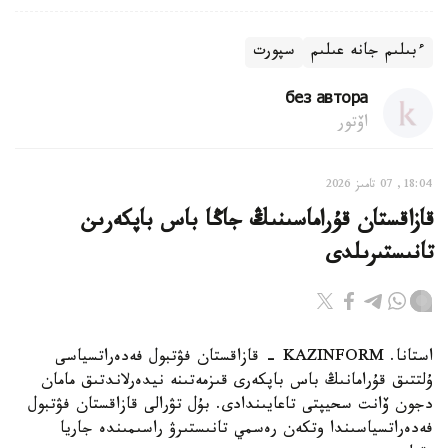
ءبىلىم جانە عىلىم
سپورت
без автора
اۆتور
18:04, 07 تامىز 2026
قازاقستان قۇراماسىنىڭ جاڭا باس باپكەرىن
تانىستىرىلدى
استانا. KAZINFORM - قازاقستان فۋتبول فەدەراتسياسى
ۇلتتىق قۇرامانىڭ باس باپكەرى قىزمەتىنە نيدەرلاندتىق مامان
دجون ۆانت سحيپتى تاعايىندادى. بۇل تۋرالى قازاقستان فۋتبول
فەدەراتسياسىندا وتكەن رەسمي تانىستىرۋ راسىمىندە جاريا