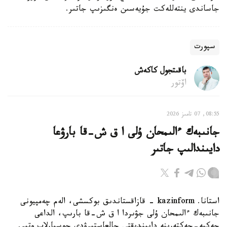
جاساندى ينتەللەكت جۇيەسىن ەنگىزىپ جاتىر.
سپورت
باقىتجول كاكەش
اۆتور
08:55, 07 تامىز 2026
جانىبەك ءالىمحان ۇلى ا ق ش-قا بارۋعا
دايىندالىپ جاتىر
استانا. kazinform - قازاقستاندىق بوكسشى، الەم چەمپيونى
جانىبەك ءالىمحان ۇلى جۋىردا ا ق ش-قا بارىپ، الداعى
جەكپە-جەكتەرىنە دايىندىقتى جالعاستىرۋدى جوسپارلاپ وتىر.