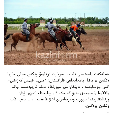
مەملەكەت باسشىسى قاسىم-جومارت توقايەۆ وتكەن جىلى جاريا
ەتكەن «جاڭا جاعدايداعى قازاقستان: ءىس- قيمىل كەزەڭى»
اتتى جولداۋىندا: «بۇقارالىق سپورتقا، دەنە تاربيەسىنە جانە
بالالارعا باسىمدىق بەرۋ كەرەك. ءار وبلىستا، ءىرى اۋدان
ورتالىقتارىندا سپورت ۇيىرمەلەرىن اشۋ قاجەت»، - دەپ اتاپ
وتكەن بولاتىن.