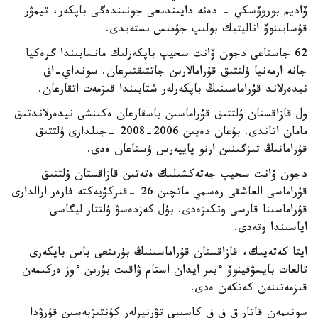
ۆاديم بوروۆسكي - دەنە دايىندىعى جونىندەگى باپكەر، تيمۋر
قۇسايىنوۆ اناليتيك بولىپ جۇمىس ىستەيدى.
62 جاستاعى دجون ۆانت سحيپ باپكەرلىك مانسابىندا گرەكيا
جانە ارمەنيا ۇلتتىق قۇرامالارىن جاتتىقتىرعان. سونداي-اق
نيدەرلاند قۇراماسىنىڭ باپكەرلەر شتابىندا قىزمەت اتقارعان.
ول قازاقستان ۇلتتىق قۇراماسىن باسقارعان ەكىنشى نيدەرلاندتىق
مامان اتاندى. بۇعان دەيىن 2006-2008 -جىلدارى ۇلتتىق
قۇرامانىڭ تىزگىنىن ارنو پايپەرس ۇستاعان ەدى.
دجون ۆانت سحيپ جەتەكشىلىك ەتەتىن قازاقستان ۇلتتىق
قۇراماسى العاشقى رەسمي ماتچىن 26 -قىركۇيەكتە فارەر ارالدارى
قۇراماسىنا قارسى وتكىزەدى. بۇل كەزدەسۋ ۇلتتار ليگاسى
اياسىندا وتەدى.
ايتا كەتەيىك، قازاقستان قۇراماسىنىڭ بۇرىنعى باس باپكەرى
تالعات بايسۋفينوۆ ءبىر ايدان استام ۋاقىت بۇرىن ءوز ەركىمەن
قىزمەتىنەن كەتكەن ەدى.
سونىمەن قاتار ق ف ف كاسىبي تۋرنيرلەر كۇنتىزبەسىن قۇرۋدا