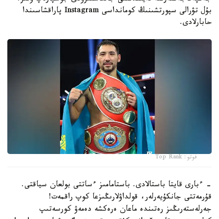
بۇل تۋرالى سپورتشىنىڭ كومانداسى Instagram پاراقشاسىندا
حابارلادى.
فوتو: Top Rank
- ءبارى قايتا باستالادى. باستامامىز ءساتتى بولعان سياقتى.
قۇرمەتتى جانكۇيەرلەر، قولداۋلارىڭىزعا كوپ راقمەت!
جەرلەستەرىڭىز رەتىندە ماعان ەرەكشە دەمەۋ كورسەتىپ