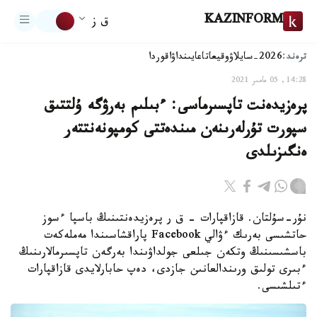
KAZINFORM
ق ز
ترەند:
2026-سايلاۋ
وقيعا
تاعايىنداۋ
اقوردا
14:28, 05 مامىر 2021
پرەزيدەنت تاپسىرماسى: ءبىلىم بەرۋگە ۇلتتىق
سپورت تۇرلەرىنەن مىندەتتى كومپونەنتتەر
ەنگىزىلدى
نۇر-سۇلتان. قازاقپارات - ق ر پرەزيدەنتىنىڭ باسپا ءسوز
حاتشىسى بەرىك ءۋالي Facebook پاراقشاسىندا مەملەكەت
باسشىسىنىڭ وتكەن جىلعى جولداۋىندا بەرگەن تاپسىرمالارىنىڭ
ءبىرى تولىق ورىندالعانىن جازدى، دەپ حابارلايدى قازاقپارات
ءتىلشىسى.