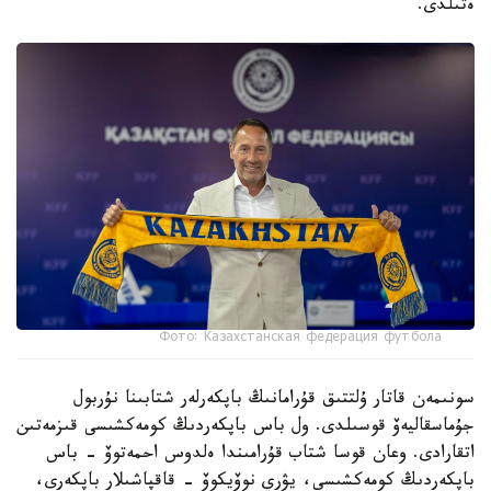
ەتىلدى.
Фото: Казахстанская федерация футбола
سونىمەن قاتار ۇلتتىق قۇرامانىڭ باپكەرلەر شتابىنا نۇربول
جۇماسقاليەۆ قوسىلدى. ول باس باپكەردىڭ كومەكشىسى قىزمەتىن
اتقارادى. وعان قوسا شتاب قۇرامىندا ەلدوس احمەتوۆ - باس
باپكەردىڭ كومەكشىسى، يۋري نوۆيكوۆ - قاقپاشىلار باپكەرى،