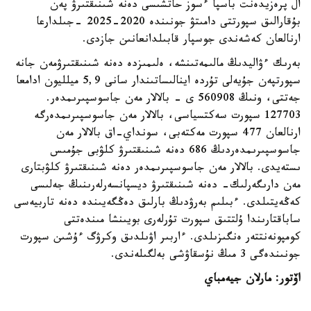
ال پرەزيدەنت باسپا ءسوز حاتشىسى دەنە شىنىقتىرۋ پەن
بۇقارالىق سپورتتى دامىتۋ جونىندە 2020-2025 -جىلدارعا
ارنالعان كەشەندى جوسپار قابىلدانعانىن جازدى.
بەرىك ءۋاليدىڭ مالىمەتىنشە، ەلىمىزدە دەنە شىنىقتىرۋمەن جانە
سپورتپەن جۇيەلى تۇردە اينالىساتىندار سانى 5,9 ميلليون ادامعا
جەتتى، ونىڭ 560908 ى - بالالار مەن جاسوسپىرىمدەر.
127703 سپورت سەكتسياسى، بالالار مەن جاسوسپىرىمدەرگە
ارنالعان 477 سپورت مەكتەبى، سونداي-اق بالالار مەن
جاسوسپىرىمدەردىڭ 686 دەنە شىنىقتىرۋ كلۋبى جۇمىس
ىستەيدى. بالالار مەن جاسوسپىرىمدەر دەنە شىنىقتىرۋ كلۋبتارى
مەن دارىگەرلىك- دەنە شىنىقتىرۋ ديسپانسەرلەرىنىڭ جەلىسى
كەڭەيتىلدى. ءبىلىم بەرۋدىڭ بارلىق دەڭگەيىندە دەنە تاربيەسى
ساباقتارىندا ۇلتتىق سپورت تۇرلەرى بويىنشا مىندەتتى
كومپونەنتتەر ەنگىزىلدى. ءاربىر اۋىلدىق وكرۋگ ءۇشىن سپورت
جونىندەگى 3 مىڭ نۇسقاۋشى بەلگىلەندى.
اۆتور: مارلان جيەمباي