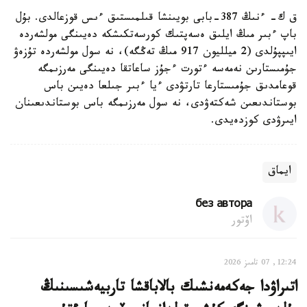
ق ك- ءنىڭ 387-بابى بويىنشا قىلمىستىق ءىس قوزعالدى. بۇل
باپ ءبىر مىڭ ايلىق ەسەپتىك كورسەتكىشكە دەيىنگى مولشەردە
ايىپپۇلدى (2 ميلليون 917 مىڭ تەڭگە)، نە سول مولشەردە تۇزەۋ
جۇمىستارىن نەمەسە ءتورت ءجۇز ساعاتقا دەيىنگى مەرزىمگە
قوعامدىق جۇمىستارعا تارتۋدى ءيا ءبىر جىلعا دەيىن باس
بوستاندىعىن شەكتەۋدى، نە سول مەرزىمگە باس بوستاندىعىنان
ايىرۋدى كوزدەيدى.
ايماق
без автора
اۆتور
12:24, 07 تامىز 2026
اتىراۋدا جەكەمەنشىك بالاباقشا تاربيەشىسىنىڭ