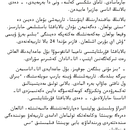
جارماسادى. تاماق ىشكىسى كەلسە، ونى دا بەرمەيدى، - دەدى
بالانىڭ اناسى جازيرا عابيدەن.
بالانىڭ جاقىندارىنىڭ ايتۋىنشا، تاربيەشى بۇعان دەيىن دە
ءىستى بولعان. دەگەنمەن بۇدان بالاباقشا باسشىلىعى حابارسىز.
وقيعا بولعان جەكەمەنشىك مەكتەپكە دەيىنگى ءبىلىم بەرۋ ۇيىمى
ءۇش اي بۇرىن اشىلعان. قازىر مۇندا 24 بالا تاربيەلەنەدى.
بالاباقشا قۇرىلتايشىسى ناعيما امانقوسوۆا بۇل جاعدايدىڭ العاش
رەت تىركەلگەنىن ايتىپ، اتا-انادان كەشىرىم سۇرادى.
- ءبىز مۇنى بىلگەن جوقپىز. بۇل جاعدايدى اتا-اناسىمەن
بىرگە بىلدىك. تاربيەشىنىڭ ۇيىنە بارىپ سويلەستىك، ءبىراق
ول ناقتى جاۋاپ بەرە المادى. بالانى تولىق مەديتسينالىق
تەكسەرۋدەن وتكىزۋگە كومەكتەسۋگە دايىن ەكەنىمىزدى اتا-
اناسىنا حابارلادىق، - دەدى بالاباقشا قۇرىلتايشىسى.
اتىراۋ وبلىستىق پوليتسيا دەپارتامەنتىنىڭ مالىمەتىنشە، اتالعان
دەرەك بويىنشا «كامەلەتكە تولماعان ادامدى تاربيەلەۋ جونىندەگى
مىندەتتەردى ورىنداماۋ» بابى بويىنشا قىلمىستىق ءىس