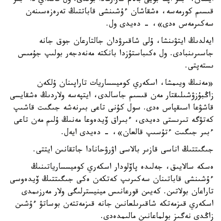
ايتقان. ءبىر اپتا بويى بالام كازارمادا بولدى. ول قانداي دا ءبىر
قىسىم كورمەسە، ەشقاشان ءۇشىنشى قاباتتىڭ تەرەزەسىنەن
سەكىرمەس ەدى»، - دەيدى ول.
ايەلدىڭ ايتۋىنشا، ۇلى شاقىرۋدان جالتارعان جوق جانە
جاسىرىنبادى. ول ەكىباستۇزدا بانكتە مەنەدجەر بولىپ جۇمىس
ىستەپتى.
«مەنىڭ ويىمشا، اسكەري كوميسساريات تاراپىنان ۇلكەن
زاڭبۇزۋشىلىقتار مەن قىسىم جاسالدى، ايتپەسە ولاردىڭ ەشقايسى
قاشۋعا اسىقپاس ەدى. سول كۇنى تاعى بىرنەشە جىگىت قاشىپ
كەتۋگە تىرىستى دەيدى، ءبىراق ۆيدەوعا مەنىڭ ۇلىم مەن تاعى
ءبىر جىگىت ءتۇسىپ قالعان»، - دەيدى ايەل.
جىگىتتىڭ اناسى قازىر بالاسى اۋرۋحانادا جاتقانىن ايتتى.
ەسكە سالايىق، جەلىدە پاۆلودار اسكەري كوميسسارياتىنىڭ
ءۇشىنشى قاباتىنان سەكىرىپ كەتكەن ەكى جىگىتتىڭ ۆيدەوسى
تاراعان بولاتىن. كەيىن قورعانىس مينيسترلىگى ولار مەرزىمدى
اسكەري قىزمەتكە شاقىرىلعانىن جانە قىزمەتتەن بوساتۋ ءۇشىن
زاڭدى نەگىز بولماعانىن مالىمدەدى.