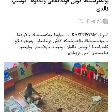
بۇلدىرشىنگە كۇش قولدانعانى ۆيدەوعا ءتۇسىپ
قالدى
اتىراۋ. KAZINFORM - اتىراۋدا جەكەمەنشىك بالاباقشا
تاربيەشىسىنىڭ بۇلدىرشىنگە كۇش قولدانعانى بەينەباقىلاۋ
كامەراسىنا ءتۇسىپ قالعان. وقيعاعا بايلانىستى پوليتسيا
قىلمىستىق ءىس قوزعادى.