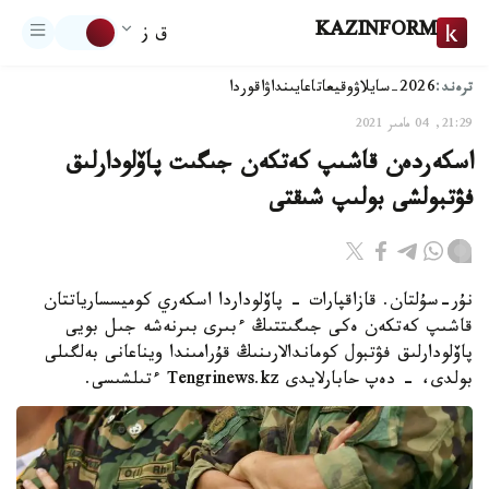
KAZINFORM
ق ز
ترەند:
2026-سايلاۋ
وقيعا
تاعايىنداۋ
اقوردا
21:29, 04 مامىر 2021
اسكەردەن قاشىپ كەتكەن جىگىت پاۆلودارلىق
فۋتبولشى بولىپ شىقتى
نۇر-سۇلتان. قازاقپارات - پاۆلوداردا اسكەري كوميسسارياتتان
قاشىپ كەتكەن ەكى جىگىتتىڭ ءبىرى بىرنەشە جىل بويى
پاۆلودارلىق فۋتبول كوماندالارىنىڭ قۇرامىندا ويناعانى بەلگىلى
بولدى، - دەپ حابارلايدى Tengrinews.kz ءتىلشىسى.