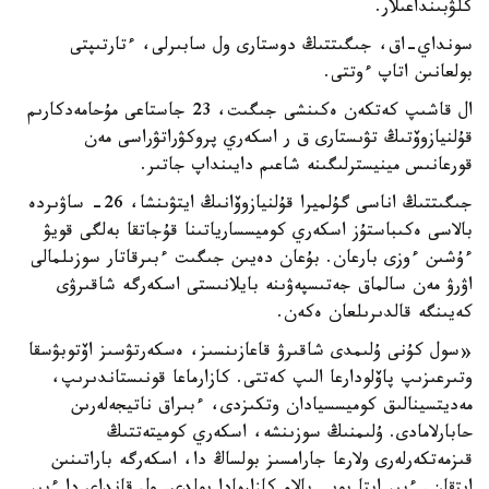
كلۋبىنداعىلار.
سونداي-اق، جىگىتتىڭ دوستارى ول سابىرلى، ءتارتىپتى
بولعانىن اتاپ ءوتتى.
ال قاشىپ كەتكەن ەكىنشى جىگىت، 23 جاستاعى مۇحامەدكارىم
قۇلنيازوۆتىڭ تۋىستارى ق ر اسكەري پروكۋراتۋراسى مەن
قورعانىس مينيسترلىگىنە شاعىم دايىنداپ جاتىر.
جىگىتتىڭ اناسى گۇلميرا قۇلنيازوۆانىڭ ايتۋىنشا، 26- ساۋىردە
بالاسى ەكىباستۇز اسكەري كوميسسارياتىنا قۇجاتقا بەلگى قويۋ
ءۇشىن ءوزى بارعان. بۇعان دەيىن جىگىت ءبىرقاتار سوزىلمالى
اۋرۋ مەن سالماق جەتىسپەۋىنە بايلانىستى اسكەرگە شاقىرۋى
كەيىنگە قالدىرىلعان ەكەن.
«سول كۇنى ۇلىمدى شاقىرۋ قاعازىنسىز، ەسكەرتۋسىز اۆتوبۋسقا
وتىرعىزىپ پاۆلودارعا الىپ كەتتى. كازارماعا قونىستاندىرىپ،
مەديتسينالىق كوميسسيادان وتكىزدى، ءبىراق ناتيجەلەرىن
حابارلامادى. ۇلىمنىڭ سوزىنشە، اسكەري كوميتەتتىڭ
قىزمەتكەرلەرى ولارعا جارامسىز بولساڭ دا، اسكەرگە باراتىنىن