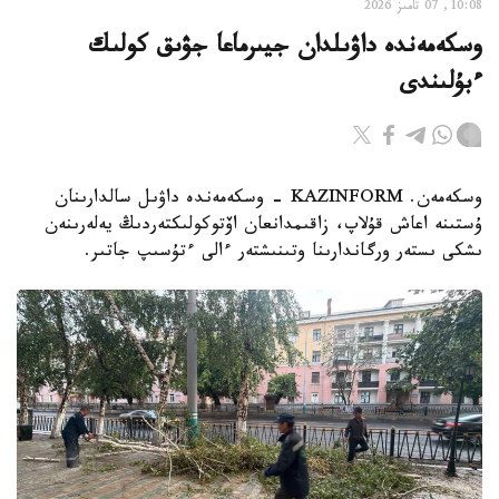
10:08, 07 تامىز 2026
وسكەمەندە داۋىلدان جيىرماعا جۋىق كولىك
ءبۇلىندى
وسكەمەن. KAZINFORM - وسكەمەندە داۋىل سالدارىنان
ۇستىنە اعاش قۇلاپ، زاقىمدانعان اۆتوكولىكتەردىڭ يەلەرىنەن
ىشكى ىستەر ورگاندارىنا وتىنىشتەر ءالى ءتۇسىپ جاتىر.