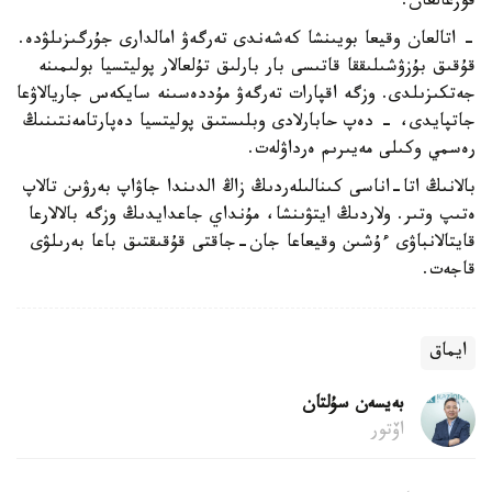
قوزعالعان.
- اتالعان وقيعا بويىنشا كەشەندى تەرگەۋ امالدارى جۇرگىزىلۋدە.
قۇقىق بۇزۋشىلىققا قاتىسى بار بارلىق تۇلعالار پوليتسيا بولىمىنە
جەتكىزىلدى. وزگە اقپارات تەرگەۋ مۇددەسىنە سايكەس جاريالاۋعا
جاتپايدى، - دەپ حابارلادى وبلىستىق پوليتسيا دەپارتامەنتىنىڭ
رەسمي وكىلى مەيىرىم ەرداۋلەت.
بالانىڭ اتا-اناسى كىنالىلەردىڭ زاڭ الدىندا جاۋاپ بەرۋىن تالاپ
ەتىپ وتىر. ولاردىڭ ايتۋىنشا، مۇنداي جاعدايدىڭ وزگە بالالارعا
قايتالانباۋى ءۇشىن وقيعاعا جان-جاقتى قۇقىقتىق باعا بەرىلۋى
قاجەت.
ايماق
بەيسەن سۇلتان
اۆتور