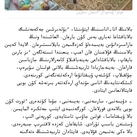
فوتو: ۆيدەودان الىنعان سكرين
بالانىڭ اتا-اناسىنىڭ ايتۋىنشا، ءبۇلدىرشىن جەكەمەنشىك
بالاباقشاعا نەبارى بەس كۇن بارعان. العاشىندا ونىڭ
مازاسىزدانۋىن بەيىمدەلۋ كەزەڭىمەن بايلانىستىرعان. الايدا كەيىن
بالاسىنىڭ قۇلاعىنان قان اعىپ، يىعىندا تىستەلگەن ءىز بارىن
بايقاپ، بالاباقشاداعى بەينەباقىلاۋ كامەرالارىنىڭ جازباسىن
قاراعان. بەينەجازبادا تاربيەشىنىڭ بالانى قولىنان سۇيرەپ،
جۇلقىلاپ، كۇشتەپ ۇيىقتاتۋعا ارەكەتتەنگەنى كورىنەدى.
كىشكەنتايدىڭ اناسى مۇنداي ارەكەتتەر بىرنەشە كۇن بويى
قايتالانعانىن ايتادى.
- دۇيسەنبى، سارسەنبى، بەيسەنبى، جۇما كۇندەرى ءتورت كۇن
بويى بالامدى قورلاعان. كورگەنىمدى ايتىپ جەتكىزە المايمىن.
بالا ۇيىقتاماسا، قولىن جاۋىپ تاستايدى. كورپەنى الىپ،
ۇستىنەن باسىپ تۇرادى. شايقاعان كەزدە لاقتىرىپ جىبەرەدى.
بالا ەكى بەتىمەن قۇلايدى. قايتادان تاربيەشىنىڭ ەتەگىنە