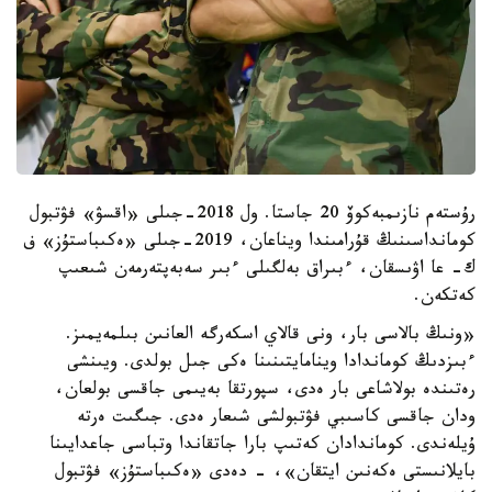
رۇستەم نازىمبەكوۆ 20 جاستا. ول 2018-جىلى «اقسۋ» فۋتبول
كومانداسىنىڭ قۇرامىندا ويناعان، 2019-جىلى «ەكىباستۇز» ف
ك- عا اۋىسقان، ءبىراق بەلگىلى ءبىر سەبەپتەرمەن شىعىپ
كەتكەن.
«ونىڭ بالاسى بار، ونى قالاي اسكەرگە العانىن بىلمەيمىز.
ءبىزدىڭ كوماندادا وينامايتىنىنا ەكى جىل بولدى. ويىنشى
رەتىندە بولاشاعى بار ەدى، سپورتقا بەيىمى جاقسى بولعان،
ودان جاقسى كاسىبي فۋتبولشى شىعار ەدى. جىگىت ەرتە
ۇيلەندى. كوماندادان كەتىپ بارا جاتقاندا وتباسى جاعدايىنا
بايلانىستى ەكەنىن ايتقان»، - دەدى «ەكىباستۇز» فۋتبول