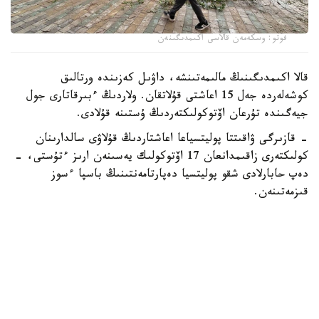
فوتو: وسكەمەن قالاسى اكىمدىگىنەن
قالا اكىمدىگىنىڭ مالىمەتىنشە، داۋىل كەزىندە ورتالىق
كوشەلەردە جەل 15 اعاشتى قۇلاتقان. ولاردىڭ ءبىرقاتارى جول
جيەگىندە تۇرعان اۆتوكولىكتەردىڭ ۇستىنە قۇلادى.
- قازىرگى ۋاقىتتا پوليتسياعا اعاشتاردىڭ قۇلاۋى سالدارىنان
كولىكتەرى زاقىمدانعان 17 اۆتوكولىك يەسىنەن ارىز ءتۇستى، -
دەپ حابارلادى شقو پوليتسيا دەپارتامەنتىنىڭ باسپا ءسوز
قىزمەتىنەن.
پوليتسياعا ءالى بارلىق زارداپ شەككەن كولىك يەلەرى جۇگىنىپ
ۇلگەرمەگەن بولۋى دا مۇمكىن.