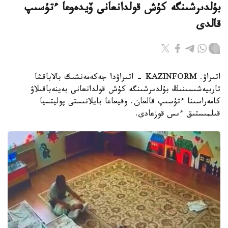
بۇلدىرشىنگە كۇش قولدانعانى ۆيدەوعا ءتۇسىپ
قالدى
اتىراۋ. KAZINFORM - اتىراۋدا جەكەمەنشىك بالاباقشا
تاربيەشىسىنىڭ بۇلدىرشىنگە كۇش قولدانعانى بەينەباقىلاۋ
كامەراسىنا ءتۇسىپ قالعان. وقيعاعا بايلانىستى پوليتسيا
قىلمىستىق ءىس قوزعادى.