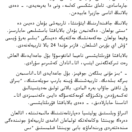
جارماسادى. تاماق ىشكىسى كەلسە، ونى دا بەرمەيدى، - دەدى
بالانىڭ اناسى جازيرا عابيدەن.
بالانىڭ جاقىندارىنىڭ ايتۋىنشا، تاربيەشى بۇعان دەيىن دە
ءىستى بولعان. دەگەنمەن بۇدان بالاباقشا باسشىلىعى حابارسىز.
وقيعا بولعان جەكەمەنشىك مەكتەپكە دەيىنگى ءبىلىم بەرۋ ۇيىمى
ءۇش اي بۇرىن اشىلعان. قازىر مۇندا 24 بالا تاربيەلەنەدى.
بالاباقشا قۇرىلتايشىسى ناعيما امانقوسوۆا بۇل جاعدايدىڭ العاش
رەت تىركەلگەنىن ايتىپ، اتا-انادان كەشىرىم سۇرادى.
- ءبىز مۇنى بىلگەن جوقپىز. بۇل جاعدايدى اتا-اناسىمەن
بىرگە بىلدىك. تاربيەشىنىڭ ۇيىنە بارىپ سويلەستىك، ءبىراق
ول ناقتى جاۋاپ بەرە المادى. بالانى تولىق مەديتسينالىق
تەكسەرۋدەن وتكىزۋگە كومەكتەسۋگە دايىن ەكەنىمىزدى اتا-
اناسىنا حابارلادىق، - دەدى بالاباقشا قۇرىلتايشىسى.
اتىراۋ وبلىستىق پوليتسيا دەپارتامەنتىنىڭ مالىمەتىنشە، اتالعان
دەرەك بويىنشا «كامەلەتكە تولماعان ادامدى تاربيەلەۋ جونىندەگى
مىندەتتەردى ورىنداماۋ» بابى بويىنشا قىلمىستىق ءىس