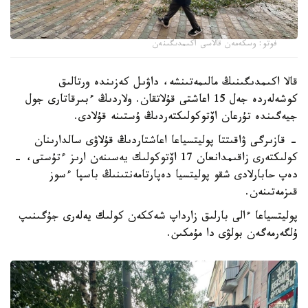
فوتو: وسكەمەن قالاسى اكىمدىگىنەن
قالا اكىمدىگىنىڭ مالىمەتىنشە، داۋىل كەزىندە ورتالىق
كوشەلەردە جەل 15 اعاشتى قۇلاتقان. ولاردىڭ ءبىرقاتارى جول
جيەگىندە تۇرعان اۆتوكولىكتەردىڭ ۇستىنە قۇلادى.
- قازىرگى ۋاقىتتا پوليتسياعا اعاشتاردىڭ قۇلاۋى سالدارىنان
كولىكتەرى زاقىمدانعان 17 اۆتوكولىك يەسىنەن ارىز ءتۇستى، -
دەپ حابارلادى شقو پوليتسيا دەپارتامەنتىنىڭ باسپا ءسوز
قىزمەتىنەن.
پوليتسياعا ءالى بارلىق زارداپ شەككەن كولىك يەلەرى جۇگىنىپ
ۇلگەرمەگەن بولۋى دا مۇمكىن.