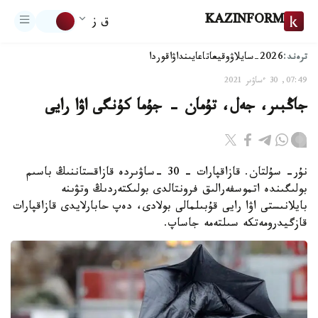
KAZINFORM
ق ز
ترەند:
2026-سايلاۋ
وقيعا
تاعايىنداۋ
اقوردا
07:49, 30 ءساۋىر 2021
جاڭبىر، جەل، تۇمان - جۇما كۇنگى اۋا رايى
نۇر- سۇلتان. قازاقپارات – 30 -ساۋىردە قازاقستاننىڭ باسىم
بولىگىندە اتموسفەرالىق فرونتالدى بولىكتەردىڭ وتۋىنە
بايلانىستى اۋا رايى قۇبىلمالى بولادى، دەپ حابارلايدى قازاقپارات
قازگيدرومەتكە سىلتەمە جاساپ.