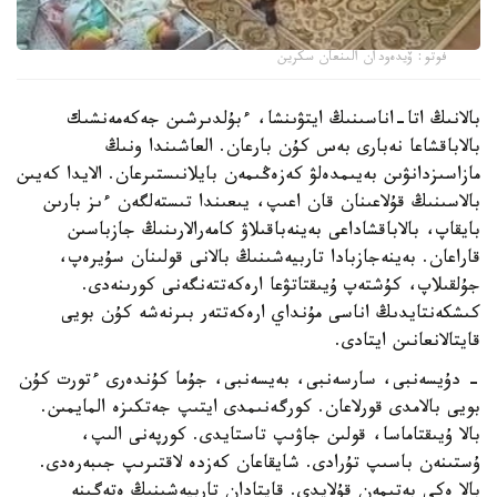
فوتو: ۆيدەودان الىنعان سكرين
بالانىڭ اتا-اناسىنىڭ ايتۋىنشا، ءبۇلدىرشىن جەكەمەنشىك
بالاباقشاعا نەبارى بەس كۇن بارعان. العاشىندا ونىڭ
مازاسىزدانۋىن بەيىمدەلۋ كەزەڭىمەن بايلانىستىرعان. الايدا كەيىن
بالاسىنىڭ قۇلاعىنان قان اعىپ، يىعىندا تىستەلگەن ءىز بارىن
بايقاپ، بالاباقشاداعى بەينەباقىلاۋ كامەرالارىنىڭ جازباسىن
قاراعان. بەينەجازبادا تاربيەشىنىڭ بالانى قولىنان سۇيرەپ،
جۇلقىلاپ، كۇشتەپ ۇيىقتاتۋعا ارەكەتتەنگەنى كورىنەدى.
كىشكەنتايدىڭ اناسى مۇنداي ارەكەتتەر بىرنەشە كۇن بويى
قايتالانعانىن ايتادى.
- دۇيسەنبى، سارسەنبى، بەيسەنبى، جۇما كۇندەرى ءتورت كۇن
بويى بالامدى قورلاعان. كورگەنىمدى ايتىپ جەتكىزە المايمىن.
بالا ۇيىقتاماسا، قولىن جاۋىپ تاستايدى. كورپەنى الىپ،
ۇستىنەن باسىپ تۇرادى. شايقاعان كەزدە لاقتىرىپ جىبەرەدى.
بالا ەكى بەتىمەن قۇلايدى. قايتادان تاربيەشىنىڭ ەتەگىنە