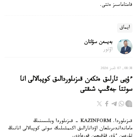
قامتاماسىز ەتتى.
ايماق
بەيسەن سۇلتان
اۆتور
08:38, 07 تامىز 2026
ءۇيى تارلىق ەتكەن قىزىلوردالىق كوپبالالى انا
سوتتا جەڭىپ شىقتى
قىزىلوردا. KAZINFORM - قىزىلوردا وبلىسىنىڭ
مامانداندىرىلعان اۋدانارالىق اكىمشىلىك سوتى كوپبالالى انانىڭ
تۇرعىن ءۇي قۇقىعىن قورعادى.