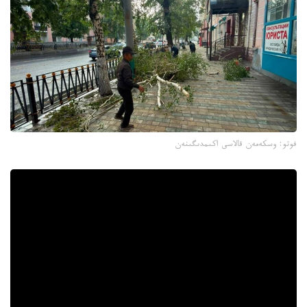
فوتو: وسكەمەن قالاسى اكىمدىگىنەن