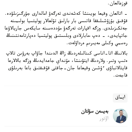
قوزعالعان.
- اتالعان وقيعا بويىنشا كەشەندى تەرگەۋ امالدارى جۇرگىزىلۋدە.
قۇقىق بۇزۋشىلىققا قاتىسى بار بارلىق تۇلعالار پوليتسيا بولىمىنە
جەتكىزىلدى. وزگە اقپارات تەرگەۋ مۇددەسىنە سايكەس جاريالاۋعا
جاتپايدى، - دەپ حابارلادى وبلىستىق پوليتسيا دەپارتامەنتىنىڭ
رەسمي وكىلى مەيىرىم ەرداۋلەت.
بالانىڭ اتا-اناسى كىنالىلەردىڭ زاڭ الدىندا جاۋاپ بەرۋىن تالاپ
ەتىپ وتىر. ولاردىڭ ايتۋىنشا، مۇنداي جاعدايدىڭ وزگە بالالارعا
قايتالانباۋى ءۇشىن وقيعاعا جان-جاقتى قۇقىقتىق باعا بەرىلۋى
قاجەت.
ايماق
بەيسەن سۇلتان
اۆتور