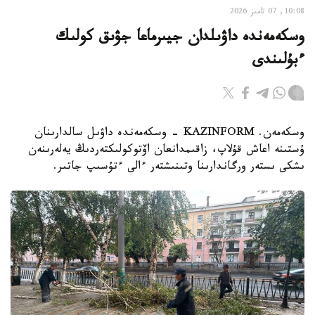
10:08, 07 تامىز 2026
وسكەمەندە داۋىلدان جيىرماعا جۋىق كولىك
ءبۇلىندى
وسكەمەن. KAZINFORM - وسكەمەندە داۋىل سالدارىنان
ۇستىنە اعاش قۇلاپ، زاقىمدانعان اۆتوكولىكتەردىڭ يەلەرىنەن
ىشكى ىستەر ورگاندارىنا وتىنىشتەر ءالى ءتۇسىپ جاتىر.