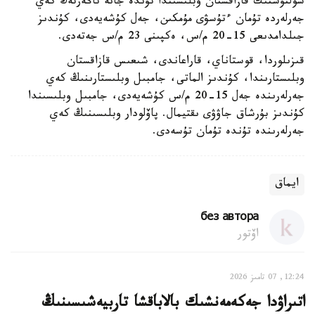
سولتۇستىك قازاقستان وبلىسىندا تۇندە جانە تاڭەرتەڭ كەي
جەرلەردە تۇمان ءتۇسۋى مۇمكىن، جەل كۇشەيەدى، كۇندىز
جىلدامدىعى 15-20 م/س، ەكپىنى 23 م/س جەتەدى.
قىزىلوردا، قوستاناي، قاراعاندى، شىعىس قازاقستان
وبلىستارىندا، كۇندىز الماتى، جامبىل وبلىستارىنىڭ كەي
جەرلەرىندە جەل 15-20 م/س كۇشەيەدى، جامبىل وبلىسىندا
كۇندىز بۇرشاق جاۋۋى ىقتيمال. پاۆلودار وبلىسىنىڭ كەي
جەرلەرىندە تۇندە تۇمان تۇسەدى.
ايماق
без автора
اۆتور
12:24, 07 تامىز 2026
اتىراۋدا جەكەمەنشىك بالاباقشا تاربيەشىسىنىڭ