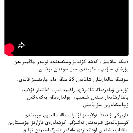
ەسكە سالايىق، كەشە كۇندىز وسكەمەندە نوسەر جاڭبىر مەن
بۇرشاق جاۋىپ، ەكپىندى جەل سوققان بولاتىن.
سونىڭ سالدارىنان شامامەن 25 مىڭ ادام جارىقسىز قالدى.
تۇرعىن ۇيلەردىڭ شاتىرلارى زاقىمدانىپ، اعاشتار قۇلاپ،
باعدارشامدار ىستەن شىعىپ، جولداردىڭ جەكەلەگەن
ۋچاسكەلەرىن سۋ باستى.
قازىرگى ۋاقىتتا قولايسىز اۋا رايىنىڭ سالدارى جويىلدى.
كوممۋنالدىق قىزمەتتەر نەگىزگى كوشەلەردى تازارتۋ جۇمىستارىن
اياقتاپ، شاعىن اۋدانداردى ەلەكتر ەنەرگياسىمەن تولىق