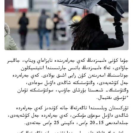
جۇما كۇنى ەلىمىزدىڭ كەي جەرلەرىندە نايزاعاي ويناپ، جاڭبىر
جاۋادى، تەك ەلىمىزدىڭ باتىس جارتىسىندا انتيتسيكلون
جوتاسىنىڭ اسەرىنەن كۇن رايى اشىق بولادى. كەي جەرلەردە
جەل كۇشەيەدى، وڭتۇستىكتە شاڭدى داۋىل سوعادى،
وڭتۇستىك- شىعىستا بۇرشاق جاۋىپ، سولتۇستىكتە تۇمان
ءتۇسۋى ىقتيمال.
تۇركىستان وبلىسىندا تاڭەرتەڭ جانە كۇندىز كەي جەرلەردە
شاڭدى داۋىل سوعۋى مۇمكىن، كەي جەرلەردە جەل كۇشەيەدى،
جىلدامدىعى 15-20 م/س، ەكپىنى 25 م/س جەتەدى.